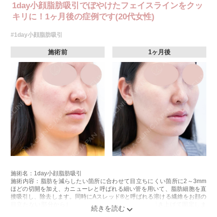
1day小顔脂肪吸引でぼやけたフェイスラインをクッ
キリに！1ヶ月後の症例です(20代女性)
#1day小顔脂肪吸引
施術前
1ヶ月後
施術名：1day小顔脂肪吸引
施術内容：脂肪を減らしたい箇所に合わせて目立ちにくい箇所に2～3mm
ほどの切開を加え、カニューレと呼ばれる細い管を用いて、脂肪細胞を直
接吸引し、除去します。同時にAスレッド®と呼ばれる溶ける繊維をお顔の
目立たない部分から皮下へ挿入し、皮膚を内側から引き上げて固定しま
す。