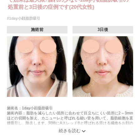
処置前と3日後の症例です(20代女性)
#1day小顔脂肪吸引
施術前
3日後
施術名：1day小顔脂肪吸引
施術内容：脂肪を減らしたい箇所に合わせて目立ちにくい箇所に2～3mm
ほどの切開を加え、カニューレと呼ばれる細い管を用いて、脂肪細胞を直
接吸引し、除去します。同時にAスレッド®と呼ばれる溶ける繊維をお顔の
目立たない部分から皮下へ挿入し、皮膚を内側から引き上げて固定しま
す。
施術時間：約30分程