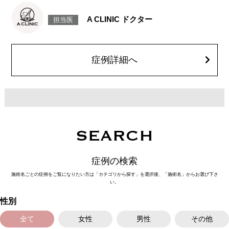
リスク、副作用：赤み、熱感、痛み、しびれ、むくみ、内出血、引き攣れ
感などが術後一時的に生じることがございます。また、稀に貧血、細菌感
A CLINIC ドクター
担当医
染症、左右差、施術箇所の知覚鈍麻、ぼこつき、硬結、瘢痕化、色素沈
着、脂肪塞栓、皮膚のよれ、繊維の突出などを生じることがございます。
費用：通常価格 437,800円(税込)
顔の脂肪吸引箇所の追加 1ヶ所ごと+162,800円(税込)
オプション：笑気麻酔 3,300円(税込)
症例詳細へ
SEARCH
症例の検索
施術名ごとの症例をご覧になりたい方は「カテゴリから探す」を選択後、「施術名」からお選び下さ
い。
性別
全て
女性
男性
その他