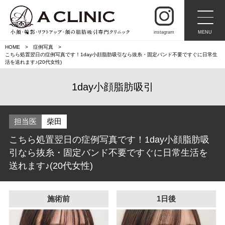
instagram
MENU
HOME
症例写真
こちら処置翌日の症例写真です！1day小顔脂肪吸引なら抜糸・固定バンド不要ですぐに日常生
活を送れます♪(20代女性)
1day小顔脂肪吸引
担当医
柴田
こちら処置翌日の症例写真です！1day小顔脂肪吸
引なら抜糸・固定バンド不要ですぐに日常生活を
送れます♪(20代女性)
施術前
1日後