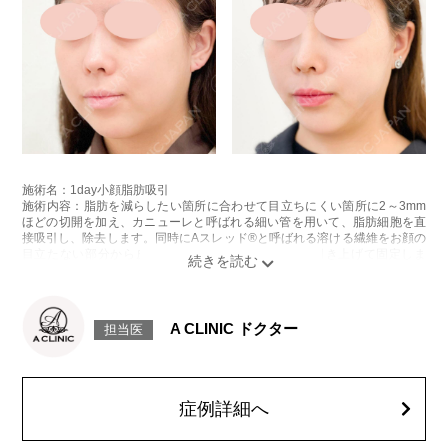
施術名：1day小顔脂肪吸引
施術内容：脂肪を減らしたい箇所に合わせて目立ちにくい箇所に2～3mm
ほどの切開を加え、カニューレと呼ばれる細い管を用いて、脂肪細胞を直
接吸引し、除去します。同時にAスレッド®と呼ばれる溶ける繊維をお顔の
目立たない部分から皮下へ挿入し、皮膚を内側から引き上げて固定しま
す。
施術時間：約30分程
リスク、副作用：赤み、熱感、痛み、しびれ、むくみ、内出血、引き攣れ
感などが術後一時的に生じることがございます。また、稀に貧血、細菌感
A CLINIC ドクター
担当医
染症、左右差、施術箇所の知覚鈍麻、ぼこつき、硬結、瘢痕化、色素沈
着、脂肪塞栓、皮膚のよれ、繊維の突出などを生じることがございます。
費用：通常価格 437,800円(税込)
顔の脂肪吸引箇所の追加 1ヶ所ごと+162,800円(税込)
オプション：笑気麻酔 3,300円(税込)
症例詳細へ