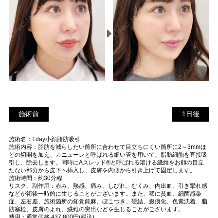
施術前
1
施術前
1日後
日
施術名：1day小顔脂肪吸引
後
施術内容：脂肪を減らしたい箇所に合わせて目立ちにくい箇所に2～3mmほ
どの切開を加え、カニューレと呼ばれる細い管を用いて、脂肪細胞を直接吸
引し、除去します。同時にAスレッド®と呼ばれる溶ける繊維をお顔の目立
たない部分から皮下へ挿入し、皮膚を内側から引き上げて固定します。
施術時間：約30分程
リスク、副作用：赤み、熱感、痛み、しびれ、むくみ、内出血、引き攣れ感
などが術後一時的に生じることがございます。また、稀に貧血、細菌感染
症、左右差、施術箇所の知覚鈍麻、ぼこつき、硬結、瘢痕化、色素沈着、脂
肪塞栓、皮膚のよれ、繊維の突出などを生じることがございます。
費用：通常価格 437,800円(税込)