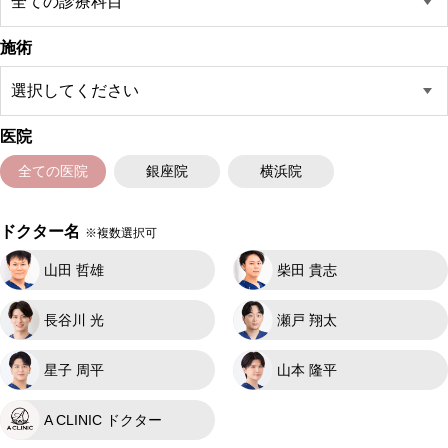
施術
医院
全ての医院
銀座院
横浜院
ドクター名
※複数選択可
山田 哲雄
柴田 貴志
長谷川 光
瀬戸 翔太
星子 周平
山本 隆平
A CLINIC ドクター