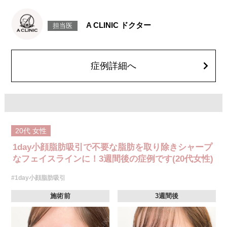
施術時間：約30分程
リスク、副作用：赤み、熱感、痛み、しびれ、むくみ、内出血、引き攣れ
感などが術後一時的に生じることがございます。また、稀に貧血、細菌感
A CLINIC ドクター
担当医
染症、左右差、施術箇所の知覚鈍麻、ぼこつき、硬結、瘢痕化、色素沈
着、脂肪塞栓、皮膚のよれ、繊維の突出などを生じることがございます。
費用：通常価格 437,800円(税込)
顔の脂肪吸引箇所の追加 1ヶ所ごと+162,800円(税込)
オプション：笑気麻酔 3,300円(税込)
症例詳細へ
20代
女性
1day小顔脂肪吸引で不要な脂肪を取り除きシャープ
なフェイスラインに！3週間後の症例です(20代女性)
#1day小顔脂肪吸引
施術前
3週間後