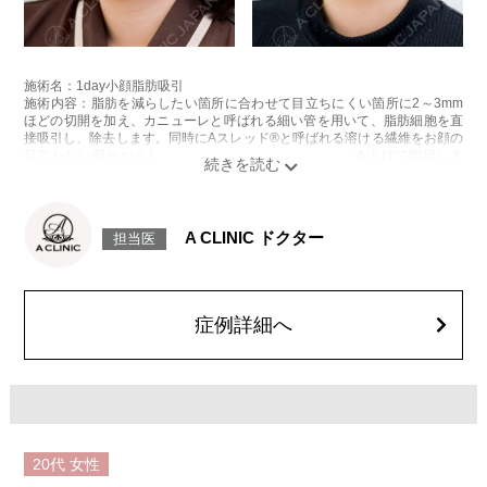
施術名：1day小顔脂肪吸引
施術内容：脂肪を減らしたい箇所に合わせて目立ちにくい箇所に2～3mm
ほどの切開を加え、カニューレと呼ばれる細い管を用いて、脂肪細胞を直
接吸引し、除去します。同時にAスレッド®と呼ばれる溶ける繊維をお顔の
目立たない部分から皮下へ挿入し、皮膚を内側から引き上げて固定しま
す。
施術時間：約30分程
リスク、副作用：赤み、熱感、痛み、しびれ、むくみ、内出血、引き攣れ
感などが術後一時的に生じることがございます。また、稀に貧血、細菌感
A CLINIC ドクター
担当医
染症、左右差、施術箇所の知覚鈍麻、ぼこつき、硬結、瘢痕化、色素沈
着、脂肪塞栓、皮膚のよれ、繊維の突出などを生じることがございます。
費用：通常価格 437,800円(税込)
顔の脂肪吸引箇所の追加 1ヶ所ごと+162,800円(税込)
オプション：笑気麻酔 3,300円(税込)
症例詳細へ
20代
女性