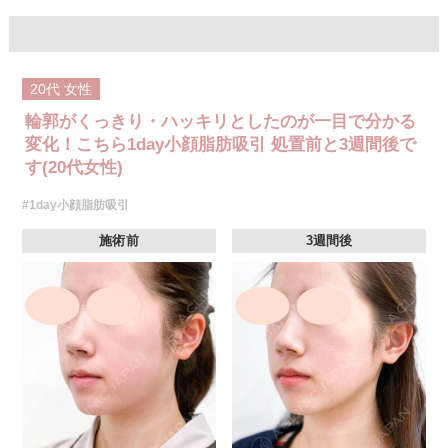
20代
女性
輪郭がくっきり・ハッキリとしたのが一目で分かる
変化！こちら1day小顔脂肪吸引 処置前と3週間後で
す(20代女性)
#1day小顔脂肪吸引
施術前
3週間後