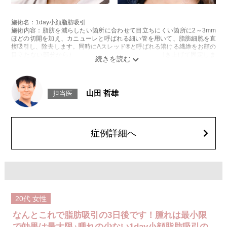
施術名：1day小顔脂肪吸引
施術内容：脂肪を減らしたい箇所に合わせて目立ちにくい箇所に2～3mm
ほどの切開を加え、カニューレと呼ばれる細い管を用いて、脂肪細胞を直
接吸引し、除去します。同時にAスレッド®と呼ばれる溶ける繊維をお顔の
目立たない部分から皮下へ挿入し、皮膚を内側から引き上げて固定しま
す。
施術時間：約30分程
リスク、副作用：赤み、熱感、痛み、しびれ、むくみ、内出血、引き攣れ
感などが術後一時的に生じることがございます。また、稀に貧血、細菌感
山田 哲雄
担当医
染症、左右差、施術箇所の知覚鈍麻、ぼこつき、硬結、瘢痕化、色素沈
着、脂肪塞栓、皮膚のよれ、繊維の突出などを生じることがございます。
費用：通常価格 437,800円(税込)
顔の脂肪吸引箇所の追加 1ヶ所ごと+162,800円(税込)
オプション：笑気麻酔 3,300円(税込)
症例詳細へ
20代
女性
なんとこれで脂肪吸引の3日後です！腫れは最小限
で効果は最大限♪腫れの少ない1day小顔脂肪吸引の