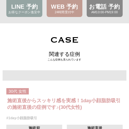
LINE 予約
WEB 予約
お電話 予約
お得なクーポン進呈中
24時間受付中
AM10:00-PM19:00
CASE
関連する症例
こんな症例も見られています
30代
女性
施術直後からスッキリ感を実感！1day小顔脂肪吸引
の施術直後の症例です♪(30代女性)
#1day小顔脂肪吸引
施術前
施術直後