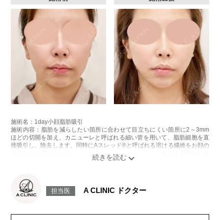
施術名：1day小顔脂肪吸引
施術内容：脂肪を減らしたい箇所に合わせて目立ちにくい箇所に2～3mm
ほどの切開を加え、カニューレと呼ばれる細い管を用いて、脂肪細胞を直
接吸引し、除去します。同時にAスレッド®と呼ばれる溶ける繊維をお顔の
目立たない部分から皮下へ挿入し、皮膚を内側から引き上げて固定しま
す。
施術時間：約30分程
リスク、副作用：赤み、熱感、痛み、しびれ、むくみ、内出血、引き攣れ
感などが術後一時的に生じることがございます。また、稀に貧血、細菌感
A CLINIC ドクター
担当医
染症、左右差、施術箇所の知覚鈍麻、ぼこつき、硬結、瘢痕化、色素沈
着、脂肪塞栓、皮膚のよれ、繊維の突出などを生じることがございます。
費用：通常価格 437,800円(税込)
顔の脂肪吸引箇所の追加 1ヶ所ごと+162,800円(税込)