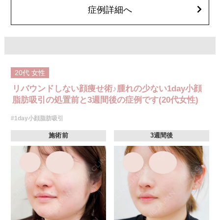
オプション：笑気麻酔 3,300円(税込)
症例詳細へ
20代
女性
リバウンドしない顔痩せ術♪腫れの少ない1day小顔
脂肪吸引の処置前と3週間後の症例です(20代女性)
#1day小顔脂肪吸引
施術前
3週間後