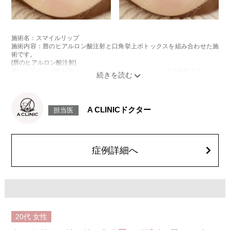
施術名：スマイルリップ
施術内容：唇のヒアルロン酸注射と口角挙上ボトックスを組み合わせた施
術です。
[唇のヒアルロン酸注射]
唇にヒアルロン酸を注入し、ボリュームやバランスを整える施術です。
[口角挙上ボトックス]
ボツリヌス菌から抽出されるタンパク質を口角を下げる筋肉(口角下制筋)へ
注入し、筋肉の動きを抑制し、口角を上げる施術です。
施術時間：約15～20分程
A CLINICドクター
担当医
リスク、副作用：腫れ、赤み、内出血、痛み、突っ張り感などが生じるこ
とがございます。また、稀にアレルギー、細菌感染症、頭痛などが生じる
ことがございます。注入箇所を強く刺激するようなマッサージは1〜2週間
ほどお控えください。ボトックス注入後は男性は3か月、女性は2か月避妊
して頂くようお願いします。
症例詳細へ
費用：レスチレン 68,900円(税込)
ジュビダームビスタボルベラXC 101,900円(税込)
オプション：表面麻酔 3,300円(税込) 笑気麻酔 3,300円(税込)
20代
女性