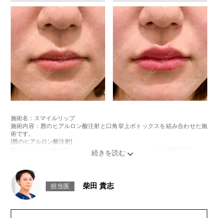
施術名：スマイルリップ
施術内容：唇のヒアルロン酸注射と口角挙上ボトックスを組み合わせた施
術です。
[唇のヒアルロン酸注射]
唇にヒアルロン酸を注入し、ボリュームやバランスを整える施術です。
[口角挙上ボトックス]
ボツリヌス菌から抽出されるタンパク質を口角を下げる筋肉(口角下制筋)へ
注入し、筋肉の動きを抑制し、口角を上げる施術です。
施術時間：約15～20分程
柴田 貴志
担当医
リスク、副作用：腫れ、赤み、内出血、痛み、突っ張り感などが生じるこ
とがございます。また、稀にアレルギー、細菌感染症、頭痛などが生じる
ことがございます。注入箇所を強く刺激するようなマッサージは1〜2週間
ほどお控えください。ボトックス注入後は男性は3か月、女性は2か月避妊