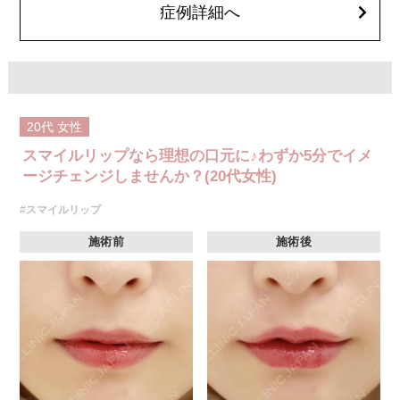
して頂くようお願いします。
症例詳細へ
費用：レスチレン 68,900円(税込)
ジュビダームビスタボルベラXC 101,900円(税込)
オプション：表面麻酔 3,300円(税込) 笑気麻酔 3,300円(税込)
20代
女性
スマイルリップなら理想の口元に♪わずか5分でイメ
ージチェンジしませんか？(20代女性)
#スマイルリップ
施術前
施術後