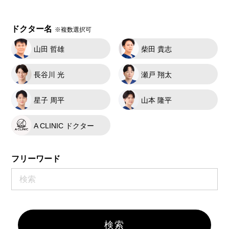
ドクター名
※複数選択可
山田 哲雄
柴田 貴志
長谷川 光
瀬戸 翔太
星子 周平
山本 隆平
A CLINIC ドクター
フリーワード