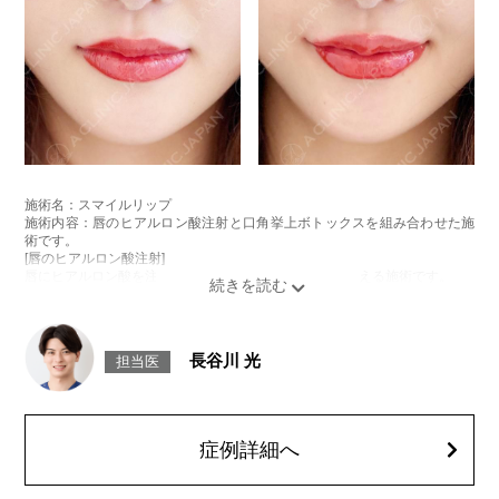
施術名：スマイルリップ
施術内容：唇のヒアルロン酸注射と口角挙上ボトックスを組み合わせた施
術です。
[唇のヒアルロン酸注射]
唇にヒアルロン酸を注入し、ボリュームやバランスを整える施術です。
[口角挙上ボトックス]
ボツリヌス菌から抽出されるタンパク質を口角を下げる筋肉(口角下制筋)へ
注入し、筋肉の動きを抑制し、口角を上げる施術です。
施術時間：約15～20分程
長谷川 光
担当医
リスク、副作用：腫れ、赤み、内出血、痛み、突っ張り感などが生じるこ
とがございます。また、稀にアレルギー、細菌感染症、頭痛などが生じる
ことがございます。注入箇所を強く刺激するようなマッサージは1〜2週間
ほどお控えください。ボトックス注入後は男性は3か月、女性は2か月避妊
して頂くようお願いします。
症例詳細へ
費用：レスチレン 68,900円(税込)
ジュビダームビスタボルベラXC 101,900円(税込)
オプション：表面麻酔 3,300円(税込) 笑気麻酔 3,300円(税込)