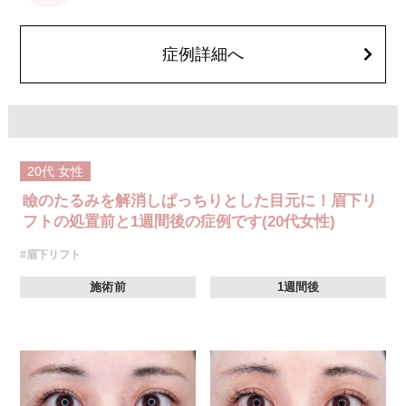
露出、感覚鈍麻、傷痕の盛り上がり、凹み、色素沈着などが生じることが
ございます。
費用：437,800円(税込)〜932,800円(税込)
オプション：笑気麻酔 3,300円(税込)
症例詳細へ
20代
女性
瞼のたるみを解消しぱっちりとした目元に！眉下リ
フトの処置前と1週間後の症例です(20代女性)
#眉下リフト
施術前
1週間後