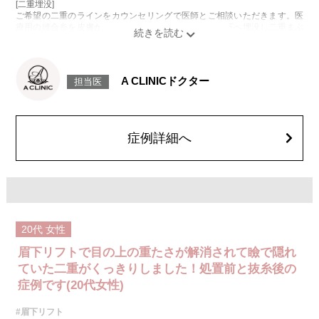
[二重埋没]
ご希望の二重のラインをカウンセリングで医師とご相談いただきます。医
療用の縫合糸を皮膚から瞼板に通し、結紮した糸を皮下へ埋没し二重まぶ
たを形成します。施術は約15分程度、1回で終了します。
[黒目整形(見開きアップ術)]
皮膚を切らずに、まぶたの裏側から医療用の糸で眼瞼挙筋腱膜を縫合し短
縮することで開眼機能を改善し、黒目をより大きく見せる治療です。
A CLINICドクター
担当医
施術時間：約15〜20分程度
リスク、副作用：腫れ、内出血、疼痛、目がごろごろする違和感などが術
後一時的に生じることがございます。
また、稀に細菌感染症、左右差、重瞼ラインの消失・乱れ、後戻り、縫合
糸の露出、結膜腫脹などが生じることがございます。
症例詳細へ
費用：327,800円(税込)〜877,800円(税込)
オプション：笑気麻酔 3,300円(税込)
施術名：目頭切開法
施術内容：目頭切開法は、目頭（目の内側の皮膚）にある蒙古襞(もうこひ
だ)を切開して縫縮することで、目の横幅を広げ、目元をより大きく見せる
施術です。この部分を調整することで、目の印象をはっきりとさせたり、
二重幅の見え方を整えることができます。また、目の横幅が広がることに
20代
女性
より、離れ目を改善する効果も期待できます。
施術時間：約30分程
眉下リフトで目の上の重たさが解消されて瞼で隠れ
抜糸：施術5〜7日後にご来院して頂きます
リスク、副作用：腫れ、内出血、疼痛などが術後一時的に生じることがご
ていた二重がくっきりしました！処置前と抜糸後の
ざいます。これらは多くの場合、数日〜1週間ほどで自然に軽快していきま
症例です(20代女性)
す。また、稀に細菌感染症、左右差、後戻り、創部離開、肥厚性瘢痕、皮
膚のひきつれなどが生じることがございます。
#眉下リフト
費用：217,800円〜327,800円(税込)