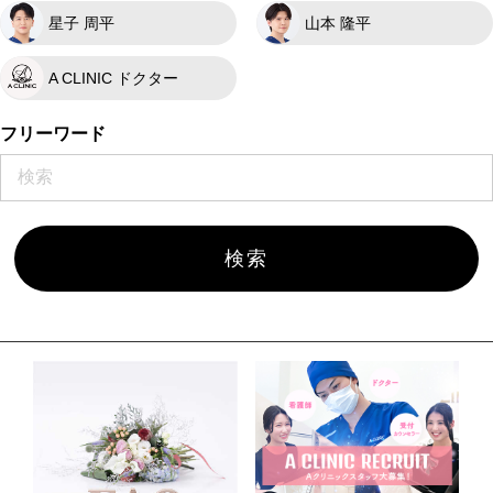
星子 周平
山本 隆平
A CLINIC ドクター
フリーワード