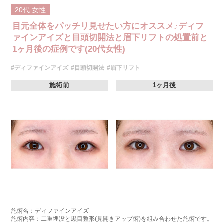
20代
女性
目元全体をパッチリ見せたい方にオススメ♪ディフ
ァインアイズと目頭切開法と眉下リフトの処置前と
1ヶ月後の症例です(20代女性)
#ディファインアイズ
#目頭切開法
#眉下リフト
施術前
1ヶ月後
施術名：ディファインアイズ
施術内容：二重埋没と黒目整形(見開きアップ術)を組み合わせた施術です。