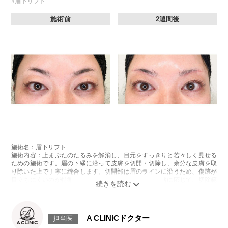
#眉下リフト
施術前
2週間後
施術名：眉下リフト
施術内容：上まぶたのたるみを解消し、目元をすっきりと若々しく見せる
ための施術です。眉の下縁に沿って皮膚を切開・切除し、余分な皮膚を取
り除いた上で丁寧に縫合します。切開部は眉のラインに沿うため、傷跡が
目立ちにくいのが特徴です。まぶたのたるみ具合や骨格に応じて、切除範
囲やデザインを個別に調整し、自然な仕上がりを目指します。
施術時間：約30分程
抜糸：施術5〜7日後にご来院して頂きます。(抜糸なしの場合は来院不要)
リスク、副作用：腫れ、内出血、疼痛などが術後一時的に生じることがご
A CLINICドクター
担当医
ざいます。また、稀に細菌感染症、左右差、肥厚性瘢痕、兎眼、縫合糸の