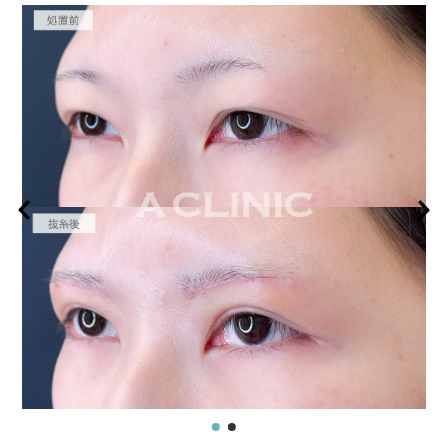
オプション：笑気麻酔 3,300円(税込)
施術名：眉下リフト
施術内容：上まぶたのたるみを解消し、目元をすっきりと若々しく見せる
ための施術です。眉の下縁に沿って皮膚を切開・切除し、余分な皮膚を取
り除いた上で丁寧に縫合します。切開部は眉のラインに沿うため、傷跡が
目立ちにくいのが特徴です。まぶたのたるみ具合や骨格に応じて、切除範
囲やデザインを個別に調整し、自然な仕上がりを目指します。
施術時間：約30分程
抜糸：施術5〜7日後にご来院して頂きます。(抜糸なしの場合は来院不要)
リスク、副作用：腫れ、内出血、疼痛などが術後一時的に生じることがご
ざいます。また、稀に細菌感染症、左右差、肥厚性瘢痕、兎眼、縫合糸の
露出、感覚鈍麻、傷痕の盛り上がり、凹み、色素沈着などが生じることが
ございます。
費用：437,800円(税込)〜932,800円(税込)
オプション：笑気麻酔 3,300円(税込)