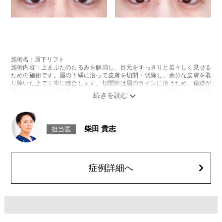
施術名：眉下リフト
施術内容：上まぶたのたるみを解消し、目元をすっきりと若々しく見せる
ための施術です。眉の下縁に沿って皮膚を切開・切除し、余分な皮膚を取
り除いた上で丁寧に縫合します。切開部は眉のラインに沿うため、傷跡が
目立ちにくいのが特徴です。まぶたのたるみ具合や骨格に応じて、切除範
囲やデザインを個別に調整し、自然な仕上がりを目指します。
施術時間：約30分程
抜糸：施術5〜7日後にご来院して頂きます。(抜糸なしの場合は来院不要)
リスク、副作用：腫れ、内出血、疼痛などが術後一時的に生じることがご
柴田 貴志
担当医
ざいます。また、稀に細菌感染症、左右差、肥厚性瘢痕、兎眼、縫合糸の
露出、感覚鈍麻、傷痕の盛り上がり、凹み、色素沈着などが生じることが
ございます。
費用：437,800円(税込)〜932,800円(税込)
オプション：笑気麻酔 3,300円(税込)
症例詳細へ