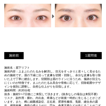
施術前
1
施術前
1週間後
週
施術名：眉下リフト
間
施術内容：上まぶたのたるみを解消し、目元をすっきりと若々しく見せるた
後
めの施術です。眉の下縁に沿って皮膚を切開・切除し、余分な皮膚を取り除
いた上で丁寧に縫合します。切開部は眉のラインに沿うため、傷跡が目立ち
にくいのが特徴です。まぶたのたるみ具合や骨格に応じて、切除範囲やデザ
インを個別に調整し、自然な仕上がりを目指します。
施術時間：約30分程
抜糸：施術5〜7日後にご来院して頂きます。(抜糸なしの場合は来院不要)
リスク、副作用：腫れ、内出血、疼痛などが術後一時的に生じることがござ
います。また、稀に細菌感染症、左右差、肥厚性瘢痕、兎眼、縫合糸の露
出、感覚鈍麻、傷痕の盛り上がり、凹み、色素沈着などが生じることがござ