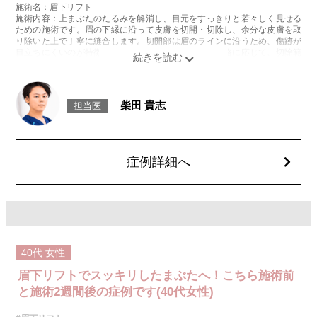
施術名：眉下リフト
施術内容：上まぶたのたるみを解消し、目元をすっきりと若々しく見せる
ための施術です。眉の下縁に沿って皮膚を切開・切除し、余分な皮膚を取
り除いた上で丁寧に縫合します。切開部は眉のラインに沿うため、傷跡が
目立ちにくいのが特徴です。まぶたのたるみ具合や骨格に応じて、切除範
囲やデザインを個別に調整し、自然な仕上がりを目指します。
施術時間：約30分程
抜糸：施術5〜7日後にご来院して頂きます。(抜糸なしの場合は来院不要)
リスク、副作用：腫れ、内出血、疼痛などが術後一時的に生じることがご
柴田 貴志
担当医
ざいます。また、稀に細菌感染症、左右差、肥厚性瘢痕、兎眼、縫合糸の
露出、感覚鈍麻、傷痕の盛り上がり、凹み、色素沈着などが生じることが
ございます。
費用：437,800円(税込)〜932,800円(税込)
オプション：笑気麻酔 3,300円(税込)
症例詳細へ
40代
女性
眉下リフトでスッキリしたまぶたへ！こちら施術前
と施術2週間後の症例です(40代女性)