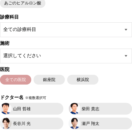
あごのヒアルロン酸
診療科目
施術
医院
全ての医院
銀座院
横浜院
ドクター名
※複数選択可
山田 哲雄
柴田 貴志
長谷川 光
瀬戸 翔太