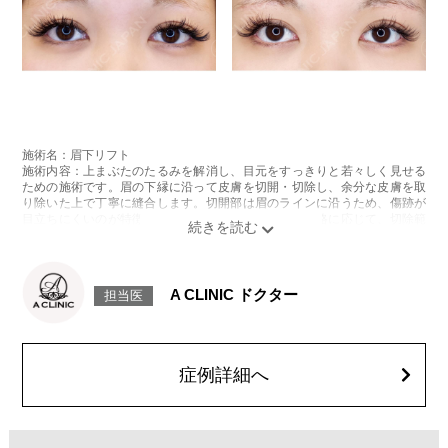
施術名：眉下リフト
施術内容：上まぶたのたるみを解消し、目元をすっきりと若々しく見せる
ための施術です。眉の下縁に沿って皮膚を切開・切除し、余分な皮膚を取
り除いた上で丁寧に縫合します。切開部は眉のラインに沿うため、傷跡が
目立ちにくいのが特徴です。まぶたのたるみ具合や骨格に応じて、切除範
囲やデザインを個別に調整し、自然な仕上がりを目指します。
施術時間：約30分程
抜糸：施術5〜7日後にご来院して頂きます。(抜糸なしの場合は来院不要)
リスク、副作用：腫れ、内出血、疼痛などが術後一時的に生じることがご
A CLINIC ドクター
担当医
ざいます。また、稀に細菌感染症、左右差、肥厚性瘢痕、兎眼、縫合糸の
露出、感覚鈍麻、傷痕の盛り上がり、凹み、色素沈着などが生じることが
ございます。
費用：437,800円(税込)〜932,800円(税込)
オプション：笑気麻酔 3,300円(税込)
症例詳細へ