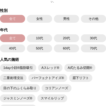
い。
性別
全て
女性
男性
その他
年代
全て
10代
20代
30代
40代
50代
60代
70代
人気の施術
1day小顔®脂肪吸引
Aスレッド®
A式たるみ切開®
二重術埋没法
パーフェクトアイズ®
眉下リフト
目の下のふくらみ取り
コリアンノーズ
ジャスミンノーズ®
スマイルリップ