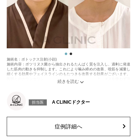
施術名：ボトックス注射(小顔)
施術内容：ボツリヌス菌から抽出されるたんぱく質を注入し、過剰に発達
した筋肉の動きを抑制します。これにより噛み締めの改善、咬筋を減量し
細くする効果やフェイスラインのもたつきを改善する効果がございます。
医師とのカウンセリングで注入量をお選びいただきます。メスを使わず注
射のみの処置のためダウンタイムはほとんどありません。効果は4～6か月
程続きます。
施術時間：約10分〜20分程
リスク、副作用：腫れ、赤み、内出血、痛み、突っ張り感などが生じるこ
A CLINICドクター
担当医
とがございます。また、稀にアレルギー、細菌感染症などが生じることが
ございます。ボトックス注入後は男性は3か月、女性は2か月避妊して頂く
ようお願いします。
費用：アラガン社製 21,800円(税込) 〜164,400円(税込)
韓国製ボツリヌストキシン 5,500円(税込)〜78,000円(税込)
症例詳細へ
オプション：表面麻酔 3,300円(税込) 笑気麻酔 3,300円(税込)