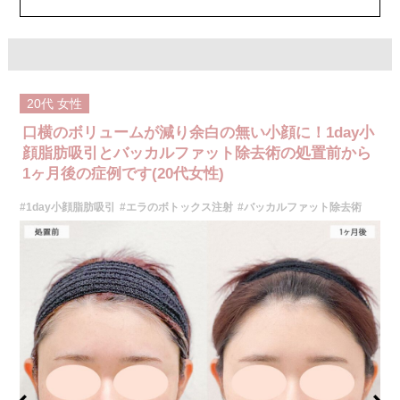
ジュビダームビスタウルトラXC 109,800円(税込)
クレヴィエルコントア 109,800円(税込)
ボリューマ 131,800円(税込)
オプション：表面麻酔 3,300円(税込) 笑気麻酔 3,300円(税込)
施術名：ボトックス注射(小顔)
施術内容：ボツリヌス菌から抽出されるたんぱく質を注入し、過剰に発達
20代
女性
した筋肉の動きを抑制します。これにより噛み締めの改善、咬筋を減量し
細くする効果やフェイスラインのもたつきを改善する効果がございます。
口横のボリュームが減り余白の無い小顔に！1day小
医師とのカウンセリングで注入量をお選びいただきます。メスを使わず注
射のみの処置のためダウンタイムはほとんどありません。効果は4～6か月
顔脂肪吸引とバッカルファット除去術の処置前から
程続きます。
1ヶ月後の症例です(20代女性)
施術時間：約10分〜20分程
リスク、副作用：腫れ、赤み、内出血、痛み、突っ張り感などが生じるこ
#1day小顔脂肪吸引
#エラのボトックス注射
#バッカルファット除去術
とがございます。また、稀にアレルギー、細菌感染症などが生じることが
ございます。ボトックス注入後は男性は3か月、女性は2か月避妊して頂く
ようお願いします。
費用：アラガン社製 21,800円(税込) 〜164,400円(税込)
韓国製ボツリヌストキシン 5,500円(税込)〜78,000円(税込)
オプション：表面麻酔 3,300円(税込) 笑気麻酔 3,300円(税込)
施術名：1day小顔脂肪吸引
施術内容：脂肪を減らしたい箇所に合わせて目立ちにくい箇所に2～3mm
ほどの切開を加え、カニューレと呼ばれる細い管を用いて、脂肪細胞を直
接吸引し、除去します。同時にAスレッド®と呼ばれる溶ける繊維をお顔の
目立たない部分から皮下へ挿入し、皮膚を内側から引き上げて固定しま
す。
施術時間：約30分程