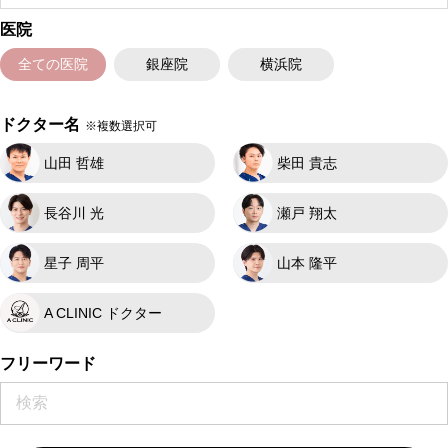
医院
全ての医院
銀座院
横浜院
ドクター名
※複数選択可
山田 哲雄
柴田 貴志
長谷川 光
瀬戸 翔太
星子 周平
山本 隆平
A CLINIC ドクター
フリーワード