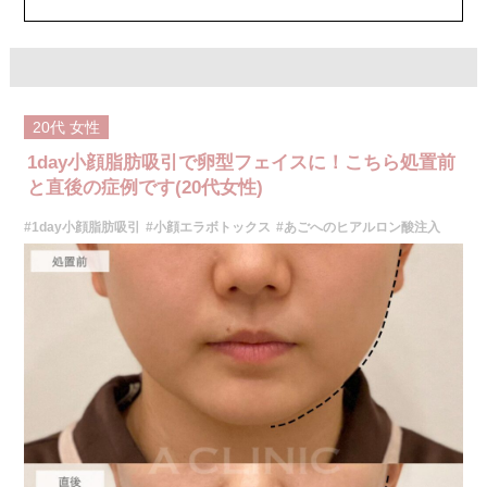
20代
女性
1day小顔脂肪吸引で卵型フェイスに！こちら処置前
と直後の症例です(20代女性)
#1day小顔脂肪吸引
#小顔エラボトックス
#あごへのヒアルロン酸注入