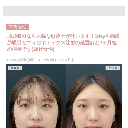
施術名：1day小顔脂肪吸引
施術内容：脂肪を減らしたい箇所に合わせて目立ちにくい箇所に2～3mm
ほどの切開を加え、カニューレと呼ばれる細い管を用いて、脂肪細胞を直
接吸引し、除去します。同時にAスレッド®と呼ばれる溶ける繊維をお顔の
目立たない部分から皮下へ挿入し、皮膚を内側から引き上げて固定しま
す。
20代
女性
施術時間：約30分程
リスク、副作用：赤み、熱感、痛み、しびれ、むくみ、内出血、引き攣れ
脂肪吸引なら大幅な顔瘦せが叶います！1day小顔脂
感などが術後一時的に生じることがございます。また、稀に貧血、細菌感
染症、左右差、施術箇所の知覚鈍麻、ぼこつき、硬結、瘢痕化、色素沈
肪吸引とエラのボトックス注射の処置前と2ヶ月後
着、脂肪塞栓、皮膚のよれ、繊維の突出などを生じることがございます。
の症例です(20代女性)
費用：通常価格 437,800円(税込)
顔の脂肪吸引箇所の追加 1ヶ所ごと+162,800円(税込)
#1day小顔脂肪吸引
#エラのボトックス注射
オプション：笑気麻酔 3,300円(税込)