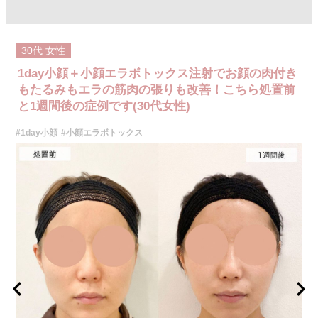
30代
女性
1day小顔＋小顔エラボトックス注射でお顔の肉付き
もたるみもエラの筋肉の張りも改善！こちら処置前
と1週間後の症例です(30代女性)
#1day小顔
#小顔エラボトックス