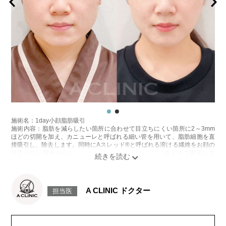
リスク、副作用：赤み、熱感、痛み、しびれ、むくみ、内出血、引き攣れ
感などが術後一時的に生じることがございます。また、稀に貧血、細菌感
染症、左右差、施術箇所の知覚鈍麻、ぼこつき、硬結、瘢痕化、色素沈
着、脂肪塞栓、皮膚のよれ、繊維の突出などを生じることがございます。
費用：通常価格 437,800円(税込)
顔の脂肪吸引箇所の追加 1ヶ所ごと+162,800円(税込)
オプション：笑気麻酔 3,300円(税込)
施術名：1day小顔脂肪吸引
施術内容：脂肪を減らしたい箇所に合わせて目立ちにくい箇所に2～3mm
ほどの切開を加え、カニューレと呼ばれる細い管を用いて、脂肪細胞を直
接吸引し、除去します。同時にAスレッド®と呼ばれる溶ける繊維をお顔の
目立たない部分から皮下へ挿入し、皮膚を内側から引き上げて固定しま
す。
施術時間：約30分程
リスク、副作用：赤み、熱感、痛み、しびれ、むくみ、内出血、引き攣れ
感などが術後一時的に生じることがございます。また、稀に貧血、細菌感
A CLINIC ドクター
担当医
染症、左右差、施術箇所の知覚鈍麻、ぼこつき、硬結、瘢痕化、色素沈
着、脂肪塞栓、皮膚のよれ、繊維の突出などを生じることがございます。
費用：通常価格 437,800円(税込)
顔の脂肪吸引箇所の追加 1ヶ所ごと+162,800円(税込)
オプション：笑気麻酔 3,300円(税込)