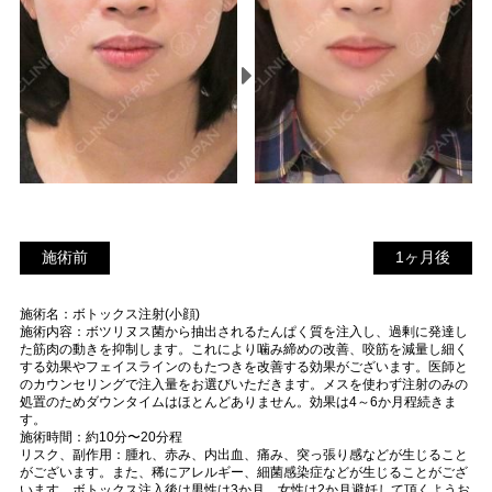
施術前
1
施術前
1ヶ月後
ヶ
施術名：ボトックス注射(小顔)
月
施術内容：ボツリヌス菌から抽出されるたんぱく質を注入し、過剰に発達し
後
た筋肉の動きを抑制します。これにより噛み締めの改善、咬筋を減量し細く
する効果やフェイスラインのもたつきを改善する効果がございます。医師と
のカウンセリングで注入量をお選びいただきます。メスを使わず注射のみの
処置のためダウンタイムはほとんどありません。効果は4～6か月程続きま
す。
施術時間：約10分〜20分程
リスク、副作用：腫れ、赤み、内出血、痛み、突っ張り感などが生じること
がございます。また、稀にアレルギー、細菌感染症などが生じることがござ
います。ボトックス注入後は男性は3か月、女性は2か月避妊して頂くようお