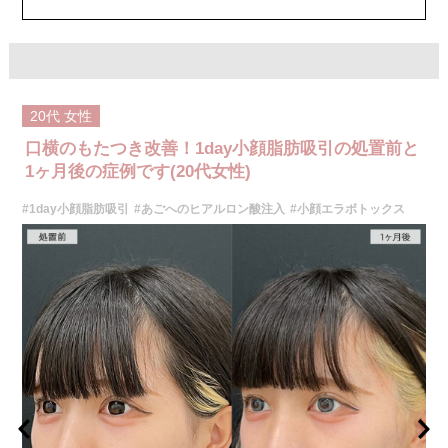
ジュビダームビスタウルトラXC 109,800円(税込)
クレヴィエルコントア 109,800円(税込)
ボリューマ 131,800円(税込)
オプション：表面麻酔 3,300円(税込) 笑気麻酔 3,300円(税込)
施術名：ボトックス注射(小顔)
施術内容：ボツリヌス菌から抽出されるたんぱく質を注入し、過剰に発達
20代
女性
した筋肉の動きを抑制します。これにより噛み締めの改善、咬筋を減量し
細くする効果やフェイスラインのもたつきを改善する効果がございます。
口横のもたつき改善！1day小顔脂肪吸引の処置前と
医師とのカウンセリングで注入量をお選びいただきます。メスを使わず注
射のみの処置のためダウンタイムはほとんどありません。効果は4～6か月
1ヶ月後の症例です(20代女性)
程続きます。
施術時間：約10分〜20分程
#1day小顔脂肪吸引
#あごへのヒアルロン酸注入
#小顔エラボトックス
リスク、副作用：腫れ、赤み、内出血、痛み、突っ張り感などが生じるこ
とがございます。また、稀にアレルギー、細菌感染症などが生じることが
ございます。ボトックス注入後は男性は3か月、女性は2か月避妊して頂く
ようお願いします。
費用：アラガン社製 21,800円(税込) 〜164,400円(税込)
韓国製ボツリヌストキシン 5,500円(税込)〜78,000円(税込)
オプション：表面麻酔 3,300円(税込) 笑気麻酔 3,300円(税込)
施術名：1day小顔脂肪吸引
施術内容：脂肪を減らしたい箇所に合わせて目立ちにくい箇所に2～3mm
ほどの切開を加え、カニューレと呼ばれる細い管を用いて、脂肪細胞を直
接吸引し、除去します。同時にAスレッド®と呼ばれる溶ける繊維をお顔の
目立たない部分から皮下へ挿入し、皮膚を内側から引き上げて固定しま
す。
施術時間：約30分程