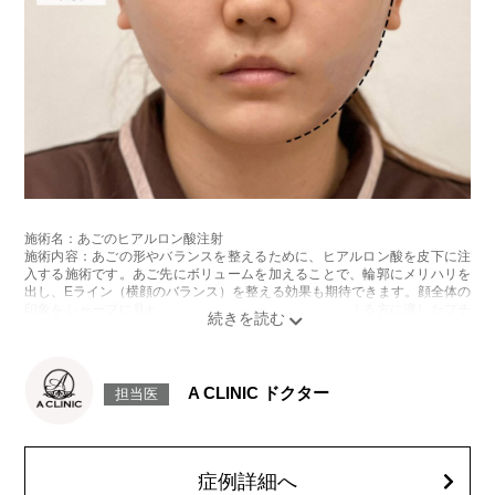
施術名：あごのヒアルロン酸注射
施術内容：あごの形やバランスを整えるために、ヒアルロン酸を皮下に注
入する施術です。あご先にボリュームを加えることで、輪郭にメリハリを
出し、Eライン（横顔のバランス）を整える効果も期待できます。顔全体の
印象をシャープに見せたい方や、あごが引っ込んで見える方に適したプチ
整形のひとつです。
施術時間：約10分程
リスク、副作用：施術後に腫れ、赤み、内出血、痛み、突っ張り感などが
生じることがありますが、通常は数日〜1週間程度で徐々に軽快します。ま
A CLINIC ドクター
担当医
た、稀にアレルギー反応、細菌感染、血管閉塞、しこり（硬化）や小さな
結節が生じる可能性があります。施術後1〜2週間程度は、注入部位を強く
押したりマッサージしたりすることはお控えください。
費用：
レスチレン 54,800円(税込)
症例詳細へ
レスチレンリフト※横浜院限定 76,800円(税込)