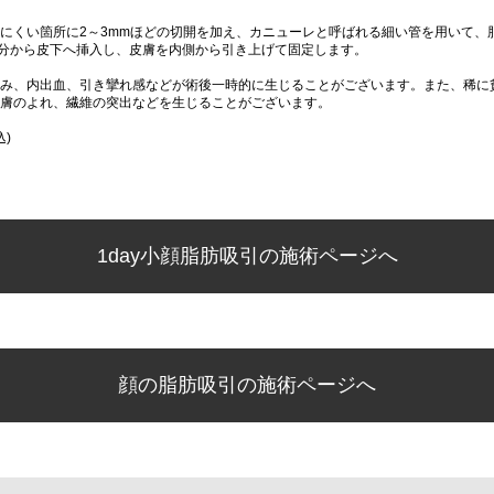
にくい箇所に2～3mmほどの切開を加え、カニューレと呼ばれる細い管を用いて、
分から皮下へ挿入し、皮膚を内側から引き上げて固定します。
み、内出血、引き攣れ感などが術後一時的に生じることがございます。また、稀に
膚のよれ、繊維の突出などを生じることがございます。
込)
1day小顔脂肪吸引の施術ページへ
顔の脂肪吸引の施術ページへ