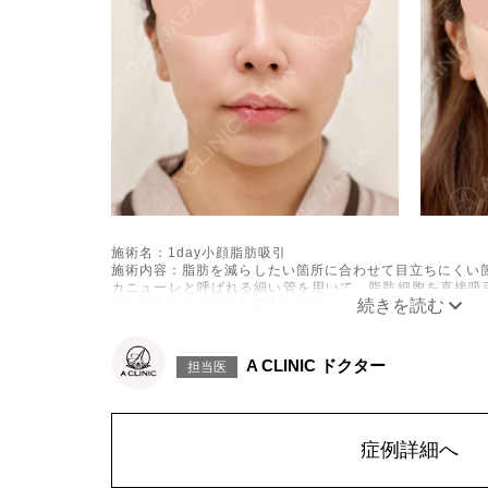
施術名：1day小顔脂肪吸引
施術内容：脂肪を減らしたい箇所に合わせて目立ちにくい箇
カニューレと呼ばれる細い管を用いて、脂肪細胞を直接吸
ド®と呼ばれる溶ける繊維をお顔の目立たない部分から皮
げて固定します。
施術時間：約30分程
リスク、副作用：赤み、熱感、痛み、しびれ、むくみ、内
A CLINIC ドクター
担当医
に生じることがございます。また、稀に貧血、細菌感染症
こつき、硬結、瘢痕化、色素沈着、脂肪塞栓、皮膚のよれ
ざいます。
費用：通常価格 437,800円(税込)
顔の脂肪吸引箇所の追加 1ヶ所ごと+162,800円(税込)
症例詳細へ
オプション：笑気麻酔 3,300円(税込)