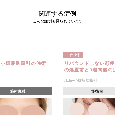
関連する症例
こんな症例も見られています
20代
女性
y小顔脂肪吸引の施術
リバウンドしない顔痩
の処置前と3週間後の症
#1day小顔脂肪吸引
施術直後
施術前