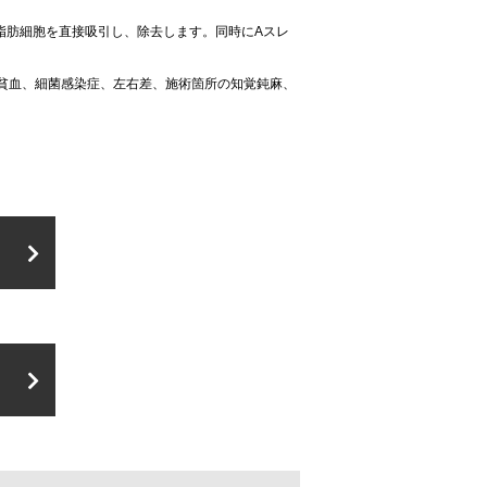
脂肪細胞を直接吸引し、除去します。同時にAスレ
貧血、細菌感染症、左右差、施術箇所の知覚鈍麻、