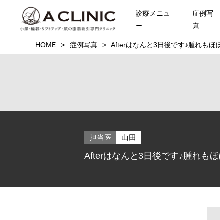
診療メニュ
症例写
ー
真
HOME
症例写真
Afterはなんと3日後です♪腫れも
担当医
山田
Afterはなんと3日後です♪腫れ