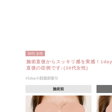
30代
女性
施術直後からスッキリ感を実感！1da
直後の症例です♪(30代女性)
#1day小顔脂肪吸引
施術前