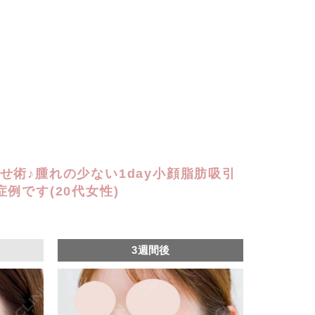
せ術♪腫れの少ない1day小顔脂肪吸引
例です(20代女性)
3週間後