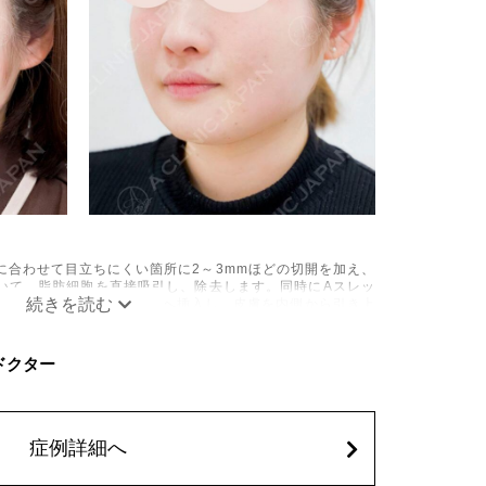
に合わせて目立ちにくい箇所に2～3mmほどの切開を加え、
いて、脂肪細胞を直接吸引し、除去します。同時にAスレッ
の目立たない部分から皮下へ挿入し、皮膚を内側から引き上
み、しびれ、むくみ、内出血、引き攣れ感などが術後一時的
C ドクター
、稀に貧血、細菌感染症、左右差、施術箇所の知覚鈍麻、ぼ
、脂肪塞栓、皮膚のよれ、繊維の突出などを生じることがご
62,800円(税込)
症例詳細へ
込)