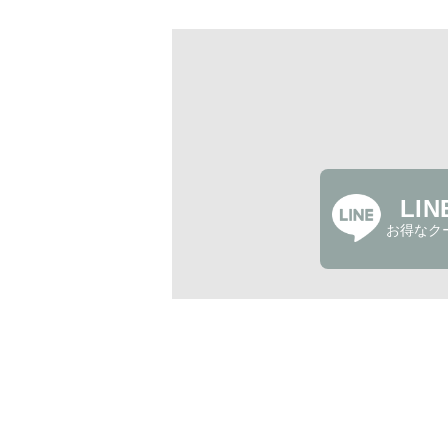
LI
お得なク