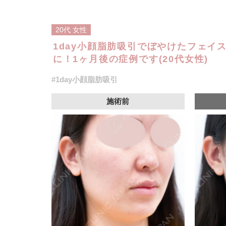
20代
女性
1day小顔脂肪吸引でぼやけたフェイ
に！1ヶ月後の症例です(20代女性)
#1day小顔脂肪吸引
施術前