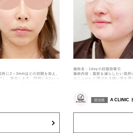
施術名：1day小顔脂肪吸引
所に2～3mmほどの切開を加え、
施術内容：脂肪を減らしたい箇所
引し、除去します。同時にAスレッ
カニューレと呼ばれる細い管を用
下へ挿入し、皮膚を内側から引き上
ド®と呼ばれる溶ける繊維をお顔
げて固定します。
施術時間：約30分程
出血、引き攣れ感などが術後一時的
リスク、副作用：赤み、熱感、痛
A CLINI
担当医
、左右差、施術箇所の知覚鈍麻、ぼ
に生じることがございます。また
、繊維の突出などを生じることがご
こつき、硬結、瘢痕化、色素沈着
ざいます。
費用：通常価格 437,800円(税込)
顔の脂肪吸引箇所の追加 1ヶ所ごと+1
オプション：笑気麻酔 3,300円(税