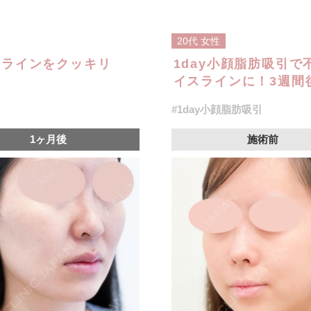
20代
女性
スラインをクッキリ
1day小顔脂肪吸引
イスラインに！3週間後
#1day小顔脂肪吸引
1ヶ月後
施術前