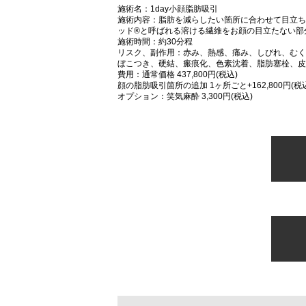
施術名：1day小顔脂肪吸引
施術内容：脂肪を減らしたい箇所に合わせて目立ち
ッド®と呼ばれる溶ける繊維をお顔の目立たない部
施術時間：約30分程
リスク、副作用：赤み、熱感、痛み、しびれ、むく
ぼこつき、硬結、瘢痕化、色素沈着、脂肪塞栓、皮
費用：通常価格 437,800円(税込)
顔の脂肪吸引箇所の追加 1ヶ所ごと+162,800円(税
オプション：笑気麻酔 3,300円(税込)