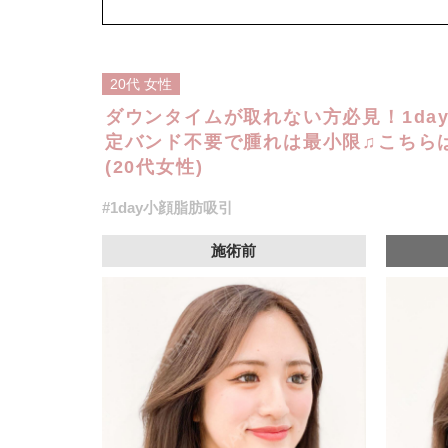
オプション：笑気麻酔 3,300円(税込)
20代
女性
ダウンタイムが取れない方必見！1da
定バンド不要で腫れは最小限♫こちら
(20代女性)
#1day小顔脂肪吸引
施術前