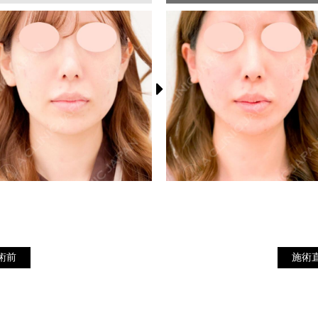
施
施術前
術前
施術
術
直
後