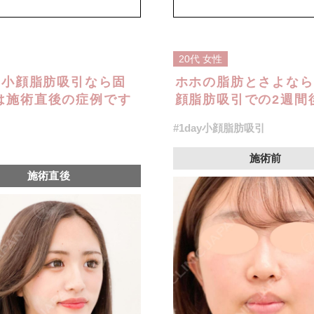
オプション：笑気麻酔 3,300円(税
20代
女性
y小顔脂肪吸引なら固
ホホの脂肪とさよなら
は施術直後の症例です
顔脂肪吸引での2週間後
#1day小顔脂肪吸引
施術前
施術直後