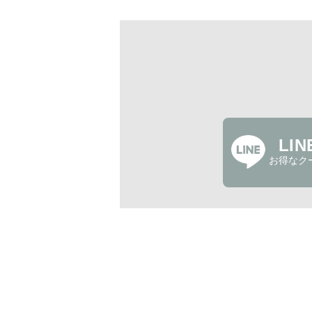
LI
お得なク