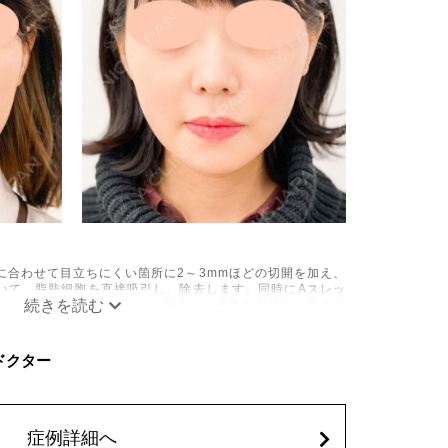
に合わせて目立ちにくい箇所に2～3mmほどの切開を加え、
いて、脂肪細胞を直接吸引し、除去します。同時にAスレッ
の目立たない部分から皮下へ挿入し、皮膚を内側から引き上
み、しびれ、むくみ、内出血、引き攣れ感などが術後一時的
C ドクター
、稀に貧血、細菌感染症、左右差、施術箇所の知覚鈍麻、ぼ
、脂肪塞栓、皮膚のよれ、繊維の突出などを生じることがご
62,800円(税込)
症例詳細へ