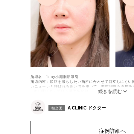
施術名：1day小顔脂肪吸引
施術内容：脂肪を減らしたい箇所に合わせて目立ちにくい箇
カニューレと呼ばれる細い管を用いて、脂肪細胞を直接吸
ド®と呼ばれる溶ける繊維をお顔の目立たない部分から皮
げて固定します。
施術時間：約30分程
リスク、副作用：赤み、熱感、痛み、しびれ、むくみ、内
A CLINIC ドクター
担当医
に生じることがございます。また、稀に貧血、細菌感染症
こつき、硬結、瘢痕化、色素沈着、脂肪塞栓、皮膚のよれ
ざいます。
費用：通常価格 437,800円(税込)
顔の脂肪吸引箇所の追加 1ヶ所ごと+162,800円(税込)
症例詳細へ