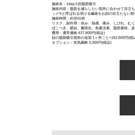
施術名：1day小顔脂肪吸引
施術内容：脂肪を減らしたい箇所に合わせて目立ち
ッド®と呼ばれる溶ける繊維をお顔の目立たない部
施術時間：約30分程
リスク、副作用：赤み、熱感、痛み、しびれ、むく
ぼこつき、硬結、瘢痕化、色素沈着、脂肪塞栓、皮
費用：通常価格 437,800円(税込)
顔の脂肪吸引箇所の追加 1ヶ所ごと+162,800円(税
オプション：笑気麻酔 3,300円(税込)