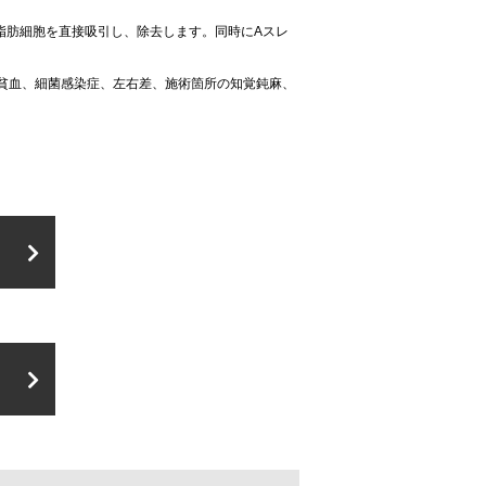
脂肪細胞を直接吸引し、除去します。同時にAスレ
貧血、細菌感染症、左右差、施術箇所の知覚鈍麻、