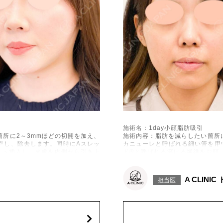
施術名：1day小顔脂肪吸引
所に2～3mmほどの切開を加え、
施術内容：脂肪を減らしたい箇所
引し、除去します。同時にAスレッ
カニューレと呼ばれる細い管を用
下へ挿入し、皮膚を内側から引き上
ド®と呼ばれる溶ける繊維をお顔
げて固定します。
施術時間：約30分程
出血、引き攣れ感などが術後一時的
リスク、副作用：赤み、熱感、痛
A CLINI
担当医
、左右差、施術箇所の知覚鈍麻、ぼ
に生じることがございます。また
、繊維の突出などを生じることがご
こつき、硬結、瘢痕化、色素沈着
ざいます。
費用：通常価格 437,800円(税込)
顔の脂肪吸引箇所の追加 1ヶ所ごと+1