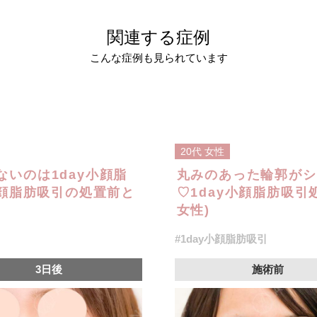
関連する症例
こんな症例も見られています
20代
女性
いのは1day小顔脂
丸みのあった輪郭がシ
小顔脂肪吸引の処置前と
♡1day小顔脂肪吸引
女性)
#1day小顔脂肪吸引
3日後
施術前