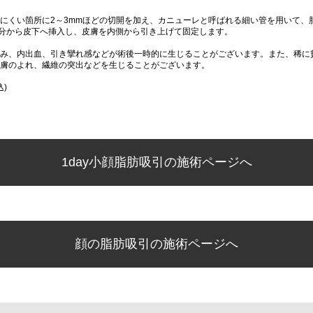
にくい箇所に2～3mmほどの切開を加え、カニューレと呼ばれる細い管を用いて、
分から皮下へ挿入し、皮膚を内側から引き上げて固定します。
み、内出血、引き攣れ感などが術後一時的に生じることがございます。また、稀に
膚のよれ、繊維の突出などを生じることがございます。
込)
1day小顔脂肪吸引の施術ページへ
顔の脂肪吸引の施術ページへ