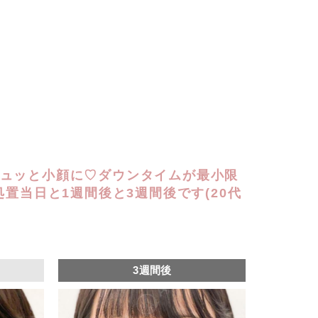
ュッと小顔に♡ダウンタイムが最小限
処置当日と1週間後と3週間後です(20代
3週間後