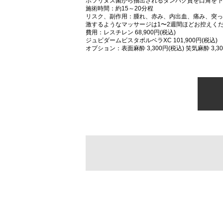
ボツリヌス菌から抽出されるタンパク質を口角を下
施術時間：約15～20分程
リスク、副作用：腫れ、赤み、内出血、痛み、突っ
激するようなマッサージは1〜2週間ほどお控えく
費用：レスチレン 68,900円(税込)
ジュビダームビスタボルベラXC 101,900円(税込)
オプション：表面麻酔 3,300円(税込) 笑気麻酔 3,30