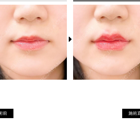
施
施術前
術前
施術
術
直
後