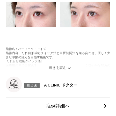
施術名：パーフェクトアイズ
施術内容：たれ目形成術クイック法と目尻切開法を組み合わせ、優しく大
きな印象の目元を目指す施術です。
[たれ目形成術クイック法]
医療用の糸で目尻の下側を軽く引き下げることで、優しく穏やかな印象の
たれ目を形成します。
[目尻切開法]
目尻の皮膚を一部取り除くことで、隠れていた白目の部分が見えるように
なり、目の横幅を大きく見せる施術です。
A CLINIC ドクター
担当医
施術時間：約30分程
抜糸：切開範囲により5～7日後にご来院して頂く場合がございます。
リスク、副作用：腫れ、内出血、疼痛、目がごろごろする違和感などが術
後一時的に生じることがございます。また、稀に細菌感染症、左右差、後
戻り、目尻のラインに段差が生じる、睫毛が切れたり抜ける、結膜腫脹な
症例詳細へ
どが生じることがございます。
費用：モニター価格 107,800円(税込)
オプション：笑気麻酔 3,300円(税込)