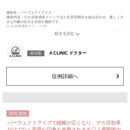
施術名：パーフェクトアイズ
施術内容：たれ目形成術クイック法と目尻切開法を組み合わせ、優しく大
きな印象の目元を目指す施術です。
[たれ目形成術クイック法]
医療用の糸で目尻の下側を軽く引き下げることで、優しく穏やかな印象の
たれ目を形成します。
[目尻切開法]
目尻の皮膚を一部取り除くことで、隠れていた白目の部分が見えるように
なり、目の横幅を大きく見せる施術です。
A CLINIC ドクター
担当医
施術時間：約30分程
抜糸：切開範囲により5～7日後にご来院して頂く場合がございます。
リスク、副作用：腫れ、内出血、疼痛、目がごろごろする違和感などが術
後一時的に生じることがございます。また、稀に細菌感染症、左右差、後
戻り、目尻のラインに段差が生じる、睫毛が切れたり抜ける、結膜腫脹な
症例詳細へ
どが生じることがございます。
費用：モニター価格 107,800円(税込)
オプション：笑気麻酔 3,300円(税込)
20代
女性
パーフェクトアイズで縦幅が広くなり、デカ目効果
だけでなく面長な印象も改善されます♡２週間後の