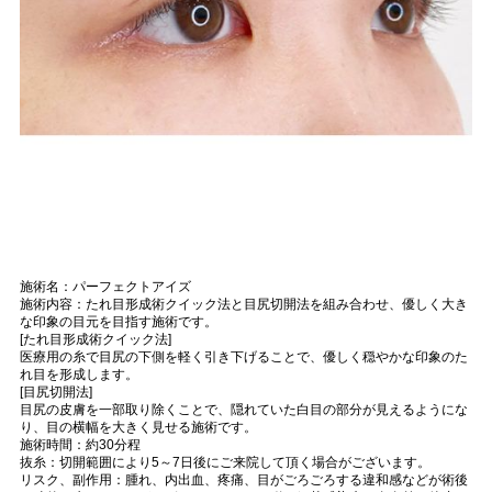
施術名：パーフェクトアイズ
施術内容：たれ目形成術クイック法と目尻切開法を組み合わせ、優しく大き
な印象の目元を目指す施術です。
[たれ目形成術クイック法]
医療用の糸で目尻の下側を軽く引き下げることで、優しく穏やかな印象のた
れ目を形成します。
[目尻切開法]
目尻の皮膚を一部取り除くことで、隠れていた白目の部分が見えるようにな
り、目の横幅を大きく見せる施術です。
施術時間：約30分程
抜糸：切開範囲により5～7日後にご来院して頂く場合がございます。
リスク、副作用：腫れ、内出血、疼痛、目がごろごろする違和感などが術後