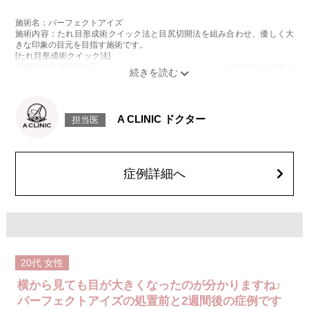
施術名：パーフェクトアイズ
施術内容：たれ目形成術クイック法と目尻切開法を組み合わせ、優しく大
きな印象の目元を目指す施術です。
[たれ目形成術クイック法]
医療用の糸で目尻の下側を軽く引き下げることで、優しく穏やかな印象の
たれ目を形成します。
[目尻切開法]
目尻の皮膚を一部取り除くことで、隠れていた白目の部分が見えるように
なり、目の横幅を大きく見せる施術です。
A CLINIC ドクター
担当医
施術時間：約30分程
抜糸：切開範囲により5～7日後にご来院して頂く場合がございます。
リスク、副作用：腫れ、内出血、疼痛、目がごろごろする違和感などが術
後一時的に生じることがございます。また、稀に細菌感染症、左右差、後
戻り、目尻のラインに段差が生じる、睫毛が切れたり抜ける、結膜腫脹な
症例詳細へ
どが生じることがございます。
費用：モニター価格 107,800円(税込)
オプション：笑気麻酔 3,300円(税込)
20代
女性
横から見ても目が大きくなったのが分かりますね♪
パーフェクトアイズの処置前と2週間後の症例です