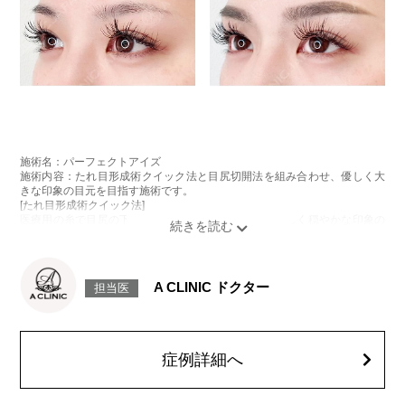
施術名：パーフェクトアイズ
施術内容：たれ目形成術クイック法と目尻切開法を組み合わせ、優しく大
きな印象の目元を目指す施術です。
[たれ目形成術クイック法]
医療用の糸で目尻の下側を軽く引き下げることで、優しく穏やかな印象の
たれ目を形成します。
[目尻切開法]
目尻の皮膚を一部取り除くことで、隠れていた白目の部分が見えるように
なり、目の横幅を大きく見せる施術です。
A CLINIC ドクター
担当医
施術時間：約30分程
抜糸：切開範囲により5～7日後にご来院して頂く場合がございます。
リスク、副作用：腫れ、内出血、疼痛、目がごろごろする違和感などが術
後一時的に生じることがございます。また、稀に細菌感染症、左右差、後
戻り、目尻のラインに段差が生じる、睫毛が切れたり抜ける、結膜腫脹な
症例詳細へ
どが生じることがございます。
費用：モニター価格 107,800円(税込)
オプション：笑気麻酔 3,300円(税込)