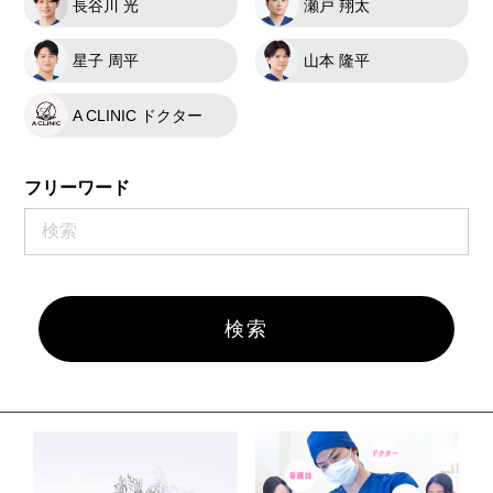
長谷川 光
瀬戸 翔太
星子 周平
山本 隆平
A CLINIC ドクター
フリーワード