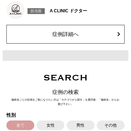
目尻の皮膚を一部取り除くことで、隠れていた白目の部分が見えるように
なり、目の横幅を大きく見せる施術です。
A CLINIC ドクター
担当医
施術時間：約30分程
抜糸：切開範囲により5～7日後にご来院して頂く場合がございます。
リスク、副作用：腫れ、内出血、疼痛、目がごろごろする違和感などが術
後一時的に生じることがございます。また、稀に細菌感染症、左右差、後
戻り、目尻のラインに段差が生じる、睫毛が切れたり抜ける、結膜腫脹な
症例詳細へ
どが生じることがございます。
費用：モニター価格 107,800円(税込)
オプション：笑気麻酔 3,300円(税込)
SEARCH
症例の検索
施術名ごとの症例をご覧になりたい方は「カテゴリから探す」を選択後、「施術名」からお
選び下さい。
性別
全て
女性
男性
その他