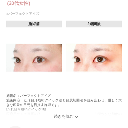
(20代女性)
#パーフェクトアイズ
施術前
2週間後
施術名：パーフェクトアイズ
施術内容：たれ目形成術クイック法と目尻切開法を組み合わせ、優しく大
きな印象の目元を目指す施術です。
[たれ目形成術クイック法]
医療用の糸で目尻の下側を軽く引き下げることで、優しく穏やかな印象の
たれ目を形成します。
[目尻切開法]
目尻の皮膚を一部取り除くことで、隠れていた白目の部分が見えるように