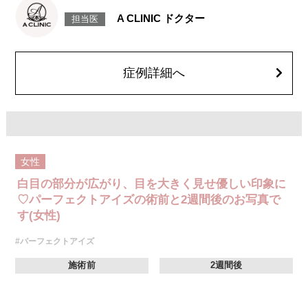
なり、目の横幅を大きく見せる施術です。
A CLINIC ドクター
担当医
施術時間：約30分程
抜糸：切開範囲により5～7日後にご来院して頂く場合がございます。
リスク、副作用：腫れ、内出血、疼痛、目がごろごろする違和感などが術
後一時的に生じることがございます。また、稀に細菌感染症、左右差、後
戻り、目尻のラインに段差が生じる、睫毛が切れたり抜ける、結膜腫脹な
症例詳細へ
どが生じることがございます。
費用：モニター価格 107,800円(税込)
オプション：笑気麻酔 3,300円(税込)
女性
白目の部分が広がり、目を大きく見せ優しい印象に
♡パーフェクトアイズの術前と2週間後のお写真で
す(女性)
#パーフェクトアイズ
施術前
2週間後