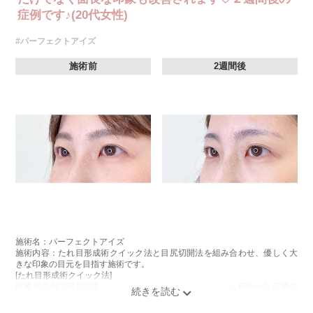
症例です♪(20代女性)
#パーフェクトアイズ
施術前
2週間後
施術名：パーフェクトアイズ
施術内容：たれ目形成術クイック法と目尻切開法を組み合わせ、優しく大
きな印象の目元を目指す施術です。
[たれ目形成術クイック法]
医療用の糸で目尻の下側を軽く引き下げることで、優しく穏やかな印象の
たれ目を形成します。
[目尻切開法]