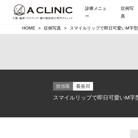
診療メニュ
症例写
ー
真
HOME
症例写真
スマイルリップで即日可愛いM字型の
担当医
長谷川
スマイルリップで即日可愛いM字型