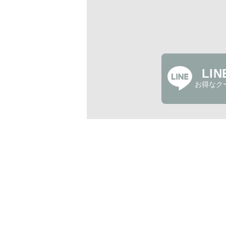
LI
お得なク