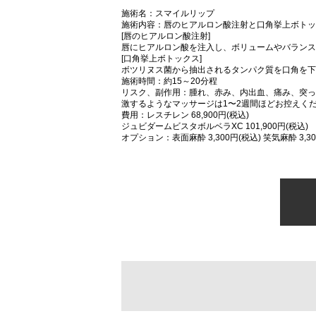
施術名：スマイルリップ
施術内容：唇のヒアルロン酸注射と口角挙上ボトッ
[唇のヒアルロン酸注射]
唇にヒアルロン酸を注入し、ボリュームやバランス
[口角挙上ボトックス]
ボツリヌス菌から抽出されるタンパク質を口角を下
施術時間：約15～20分程
リスク、副作用：腫れ、赤み、内出血、痛み、突っ
激するようなマッサージは1〜2週間ほどお控えく
費用：レスチレン 68,900円(税込)
ジュビダームビスタボルベラXC 101,900円(税込)
オプション：表面麻酔 3,300円(税込) 笑気麻酔 3,30