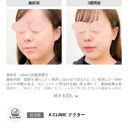
施術前
3週間後
施術名：1day小顔脂肪吸引
施術内容：脂肪を減らしたい箇所に合わせて目立ちにくい箇所に2～3mm
ほどの切開を加え、カニューレと呼ばれる細い管を用いて、脂肪細胞を直
接吸引し、除去します。同時にAスレッド®と呼ばれる溶ける繊維をお顔の
目立たない部分から皮下へ挿入し、皮膚を内側から引き上げて固定しま
す。
施術時間：約30分程
リスク、副作用：赤み、熱感、痛み、しびれ、むくみ、内出血、引き攣れ
感などが術後一時的に生じることがございます。また、稀に貧血、細菌感
A CLINIC ドクター
担当医
染症、左右差、施術箇所の知覚鈍麻、ぼこつき、硬結、瘢痕化、色素沈
着、脂肪塞栓、皮膚のよれ、繊維の突出などを生じることがございます。
費用：通常価格 437,800円(税込)