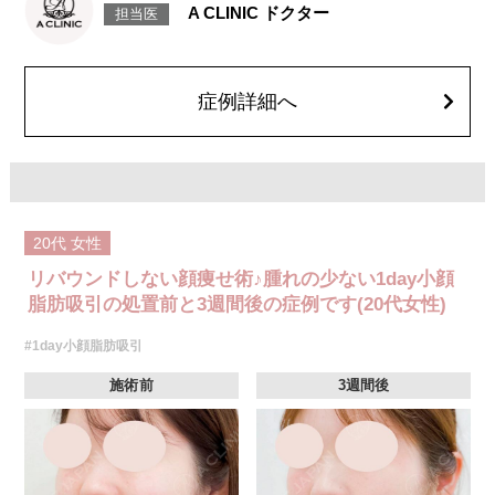
感などが術後一時的に生じることがございます。また、稀に貧血、細菌感
A CLINIC ドクター
担当医
染症、左右差、施術箇所の知覚鈍麻、ぼこつき、硬結、瘢痕化、色素沈
着、脂肪塞栓、皮膚のよれ、繊維の突出などを生じることがございます。
費用：通常価格 437,800円(税込)
顔の脂肪吸引箇所の追加 1ヶ所ごと+162,800円(税込)
オプション：笑気麻酔 3,300円(税込)
症例詳細へ
20代
女性
リバウンドしない顔痩せ術♪腫れの少ない1day小顔
脂肪吸引の処置前と3週間後の症例です(20代女性)
#1day小顔脂肪吸引
施術前
3週間後