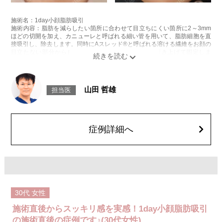
施術名：1day小顔脂肪吸引
施術内容：脂肪を減らしたい箇所に合わせて目立ちにくい箇所に2～3mm
ほどの切開を加え、カニューレと呼ばれる細い管を用いて、脂肪細胞を直
接吸引し、除去します。同時にAスレッド®と呼ばれる溶ける繊維をお顔の
目立たない部分から皮下へ挿入し、皮膚を内側から引き上げて固定しま
す。
施術時間：約30分程
リスク、副作用：赤み、熱感、痛み、しびれ、むくみ、内出血、引き攣れ
感などが術後一時的に生じることがございます。また、稀に貧血、細菌感
山田 哲雄
担当医
染症、左右差、施術箇所の知覚鈍麻、ぼこつき、硬結、瘢痕化、色素沈
着、脂肪塞栓、皮膚のよれ、繊維の突出などを生じることがございます。
費用：通常価格 437,800円(税込)
顔の脂肪吸引箇所の追加 1ヶ所ごと+162,800円(税込)
オプション：笑気麻酔 3,300円(税込)
症例詳細へ
30代
女性
施術直後からスッキリ感を実感！1day小顔脂肪吸引
の施術直後の症例です♪(30代女性)