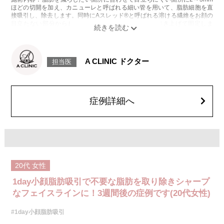
ほどの切開を加え、カニューレと呼ばれる細い管を用いて、脂肪細胞を直
接吸引し、除去します。同時にAスレッド®と呼ばれる溶ける繊維をお顔の
目立たない部分から皮下へ挿入し、皮膚を内側から引き上げて固定しま
す。
施術時間：約30分程
リスク、副作用：赤み、熱感、痛み、しびれ、むくみ、内出血、引き攣れ
感などが術後一時的に生じることがございます。また、稀に貧血、細菌感
A CLINIC ドクター
担当医
染症、左右差、施術箇所の知覚鈍麻、ぼこつき、硬結、瘢痕化、色素沈
着、脂肪塞栓、皮膚のよれ、繊維の突出などを生じることがございます。
費用：通常価格 437,800円(税込)
顔の脂肪吸引箇所の追加 1ヶ所ごと+162,800円(税込)
オプション：笑気麻酔 3,300円(税込)
症例詳細へ
20代
女性
1day小顔脂肪吸引で不要な脂肪を取り除きシャープ
なフェイスラインに！3週間後の症例です(20代女性)
#1day小顔脂肪吸引