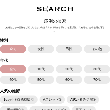
SEARCH
症例の検索
施術名ごとの症例をご覧になりたい方は「カテゴリから探す」を選択後、「施術名」からお選び下さ
い。
性別
全て
女性
男性
その他
年代
全て
10代
20代
30代
40代
50代
60代
70代
人気の施術
1day小顔®脂肪吸引
Aスレッド®
A式たるみ切開®