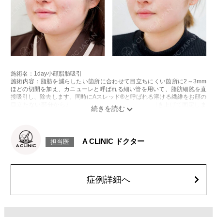
施術名：1day小顔脂肪吸引
施術内容：脂肪を減らしたい箇所に合わせて目立ちにくい箇所に2～3mm
ほどの切開を加え、カニューレと呼ばれる細い管を用いて、脂肪細胞を直
接吸引し、除去します。同時にAスレッド®と呼ばれる溶ける繊維をお顔の
目立たない部分から皮下へ挿入し、皮膚を内側から引き上げて固定しま
す。
施術時間：約30分程
リスク、副作用：赤み、熱感、痛み、しびれ、むくみ、内出血、引き攣れ
感などが術後一時的に生じることがございます。また、稀に貧血、細菌感
A CLINIC ドクター
担当医
染症、左右差、施術箇所の知覚鈍麻、ぼこつき、硬結、瘢痕化、色素沈
着、脂肪塞栓、皮膚のよれ、繊維の突出などを生じることがございます。
費用：通常価格 437,800円(税込)
顔の脂肪吸引箇所の追加 1ヶ所ごと+162,800円(税込)
オプション：笑気麻酔 3,300円(税込)
症例詳細へ