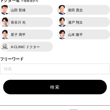
ドクター名
※複数選択可
山田 哲雄
柴田 貴志
長谷川 光
瀬戸 翔太
星子 周平
山本 隆平
A CLINIC ドクター
フリーワード