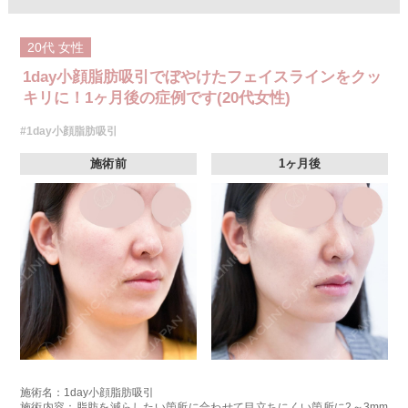
20代
女性
1day小顔脂肪吸引でぼやけたフェイスラインをクッ
キリに！1ヶ月後の症例です(20代女性)
#1day小顔脂肪吸引
施術前
1ヶ月後
施術名：1day小顔脂肪吸引
施術内容：脂肪を減らしたい箇所に合わせて目立ちにくい箇所に2～3mm