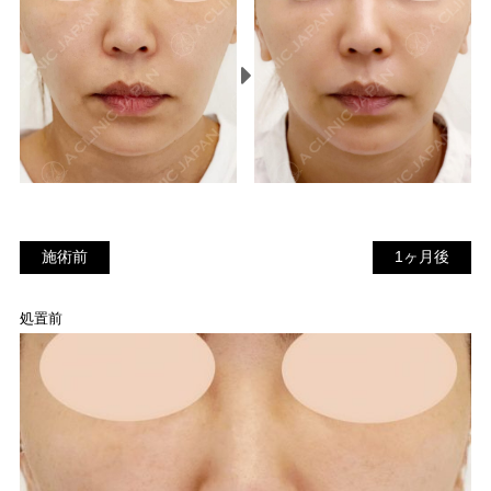
施術前
1
施術前
1ヶ月後
ヶ
月
処置前
後