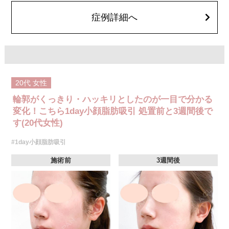
顔の脂肪吸引箇所の追加 1ヶ所ごと+162,800円(税込)
オプション：笑気麻酔 3,300円(税込)
症例詳細へ
20代
女性
輪郭がくっきり・ハッキリとしたのが一目で分かる
変化！こちら1day小顔脂肪吸引 処置前と3週間後で
す(20代女性)
#1day小顔脂肪吸引
施術前
3週間後