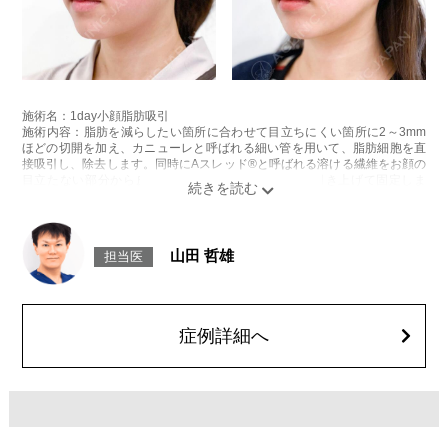
施術名：1day小顔脂肪吸引
施術内容：脂肪を減らしたい箇所に合わせて目立ちにくい箇所に2～3mm
ほどの切開を加え、カニューレと呼ばれる細い管を用いて、脂肪細胞を直
接吸引し、除去します。同時にAスレッド®と呼ばれる溶ける繊維をお顔の
目立たない部分から皮下へ挿入し、皮膚を内側から引き上げて固定しま
す。
施術時間：約30分程
リスク、副作用：赤み、熱感、痛み、しびれ、むくみ、内出血、引き攣れ
感などが術後一時的に生じることがございます。また、稀に貧血、細菌感
山田 哲雄
担当医
染症、左右差、施術箇所の知覚鈍麻、ぼこつき、硬結、瘢痕化、色素沈
着、脂肪塞栓、皮膚のよれ、繊維の突出などを生じることがございます。
費用：通常価格 437,800円(税込)
顔の脂肪吸引箇所の追加 1ヶ所ごと+162,800円(税込)
オプション：笑気麻酔 3,300円(税込)
症例詳細へ