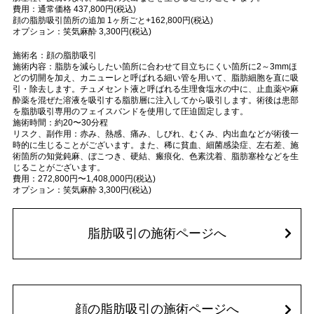
費用：通常価格 437,800円(税込)
顔の脂肪吸引箇所の追加 1ヶ所ごと+162,800円(税込)
オプション：笑気麻酔 3,300円(税込)
施術名：顔の脂肪吸引
施術内容：脂肪を減らしたい箇所に合わせて目立ちにくい箇所に2～3mmほ
どの切開を加え、カニューレと呼ばれる細い管を用いて、脂肪細胞を直に吸
引・除去します。チュメセント液と呼ばれる生理食塩水の中に、止血薬や麻
酔薬を混ぜた溶液を吸引する脂肪層に注入してから吸引します。術後は患部
を脂肪吸引専用のフェイスバンドを使用して圧迫固定します。
施術時間：約20〜30分程
リスク、副作用：赤み、熱感、痛み、しびれ、むくみ、内出血などが術後一
時的に生じることがございます。また、稀に貧血、細菌感染症、左右差、施
術箇所の知覚鈍麻、ぼこつき、硬結、瘢痕化、色素沈着、脂肪塞栓などを生
じることがございます。
費用：272,800円〜1,408,000円(税込)
オプション：笑気麻酔 3,300円(税込)
脂肪吸引の施術ページへ
顔の脂肪吸引の施術ページへ