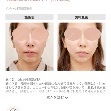
#1day小顔脂肪吸引
施術前
施術直後
施術名：1day小顔脂肪吸引
施術内容：脂肪を減らしたい箇所に合わせて目立ちにくい箇所に2～3mm
ほどの切開を加え、カニューレと呼ばれる細い管を用いて、脂肪細胞を直
接吸引し、除去します。同時にAスレッド®と呼ばれる溶ける繊維をお顔の
目立たない部分から皮下へ挿入し、皮膚を内側から引き上げて固定しま
す。
施術時間：約30分程
リスク、副作用：赤み、熱感、痛み、しびれ、むくみ、内出血、引き攣れ