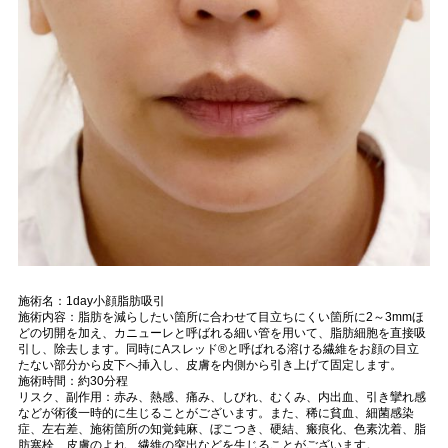
施術名：1day小顔脂肪吸引
施術内容：脂肪を減らしたい箇所に合わせて目立ちにくい箇所に2～3mmほ
どの切開を加え、カニューレと呼ばれる細い管を用いて、脂肪細胞を直接吸
引し、除去します。同時にAスレッド®と呼ばれる溶ける繊維をお顔の目立
たない部分から皮下へ挿入し、皮膚を内側から引き上げて固定します。
施術時間：約30分程
リスク、副作用：赤み、熱感、痛み、しびれ、むくみ、内出血、引き攣れ感
などが術後一時的に生じることがございます。また、稀に貧血、細菌感染
症、左右差、施術箇所の知覚鈍麻、ぼこつき、硬結、瘢痕化、色素沈着、脂
肪塞栓、皮膚のよれ、繊維の突出などを生じることがございます。