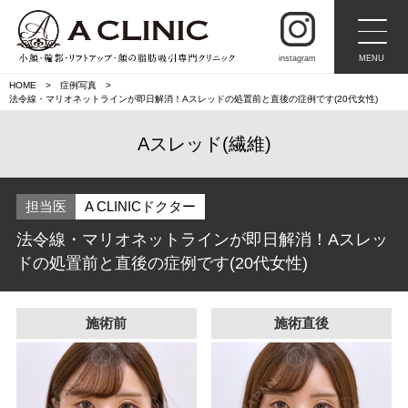
instagram
MENU
HOME
症例写真
法令線・マリオネットラインが即日解消！Aスレッドの処置前と直後の症例です(20代女性)
Aスレッド(繊維)
担当医
A CLINICドクター
法令線・マリオネットラインが即日解消！Aスレッ
ドの処置前と直後の症例です(20代女性)
施術前
施術直後