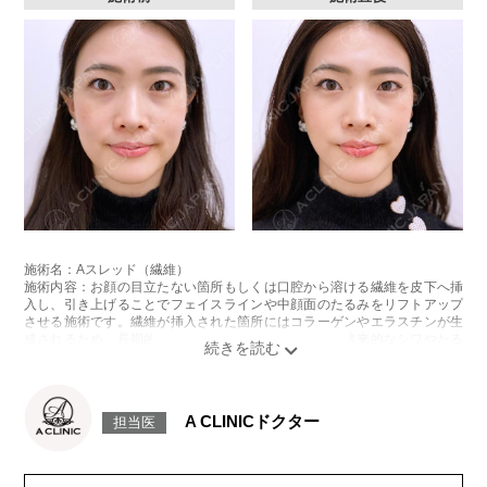
施術名：Aスレッド（繊維）
施術内容：お顔の目立たない箇所もしくは口腔から溶ける繊維を皮下へ挿
入し、引き上げることでフェイスラインや中顔面のたるみをリフトアップ
させる施術です。繊維が挿入された箇所にはコラーゲンやエラスチンが生
成されるため、長期的な美肌効果、肌質の改善効果、将来的なシワやたる
みの予防効果が期待できます。
施術時間：約15〜20分程
リスク、副作用：腫れ、内出血、疼痛、頭痛、引き攣れ感などが生じるこ
とがございます。また、稀ではありますが、施術部位の細菌感染症、皮膚
A CLINICドクター
担当医
のよれ、繊維の突出などが生じることがございます。化膿止め・痛み止め
を処方しております。服用により、何か異常があれば服用を中止してくだ
さい。
費用：1部位 184,800円(税込)