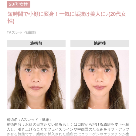
20代
女性
短時間で小顔に変身！一気に垢抜け美人に♪(20代女
性)
#Aスレッド(繊維)
施術前
施術後
施術名：Aスレッド（繊維）
施術内容：お顔の目立たない箇所もしくは口腔から溶ける繊維を皮下へ挿
入し、引き上げることでフェイスラインや中顔面のたるみをリフトアップ
させる施術です。繊維が挿入された箇所にはコラーゲンやエラスチンが生