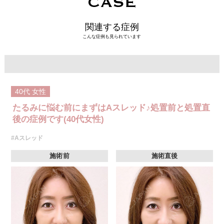
CASE
関連する症例
こんな症例も見られています
40代
女性
たるみに悩む前にまずはAスレッド♪処置前と処置直
後の症例です(40代女性)
#Aスレッド
施術前
施術直後