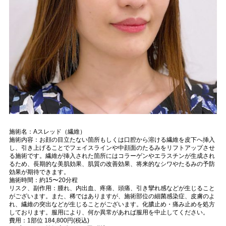
施術名：Aスレッド（繊維）
施術内容：お顔の目立たない箇所もしくは口腔から溶ける繊維を皮下へ挿入
し、引き上げることでフェイスラインや中顔面のたるみをリフトアップさせ
る施術です。繊維が挿入された箇所にはコラーゲンやエラスチンが生成され
るため、長期的な美肌効果、肌質の改善効果、将来的なシワやたるみの予防
効果が期待できます。
施術時間：約15〜20分程
リスク、副作用：腫れ、内出血、疼痛、頭痛、引き攣れ感などが生じること
がございます。また、稀ではありますが、施術部位の細菌感染症、皮膚のよ
れ、繊維の突出などが生じることがございます。化膿止め・痛み止めを処方
しております。服用により、何か異常があれば服用を中止してください。
費用：1部位 184,800円(税込)