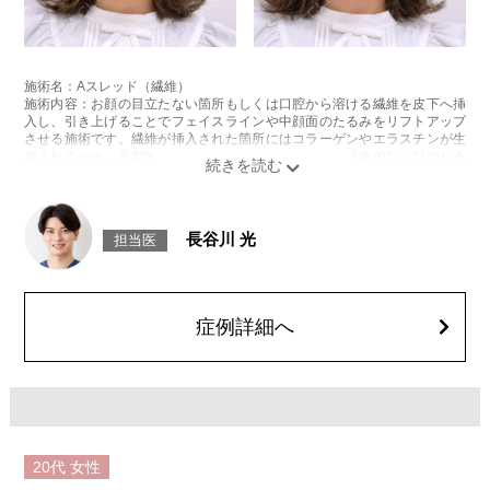
施術名：Aスレッド（繊維）
施術内容：お顔の目立たない箇所もしくは口腔から溶ける繊維を皮下へ挿
入し、引き上げることでフェイスラインや中顔面のたるみをリフトアップ
させる施術です。繊維が挿入された箇所にはコラーゲンやエラスチンが生
成されるため、長期的な美肌効果、肌質の改善効果、将来的なシワやたる
みの予防効果が期待できます。
施術時間：約15〜20分程
リスク、副作用：腫れ、内出血、疼痛、頭痛、引き攣れ感などが生じるこ
とがございます。また、稀ではありますが、施術部位の細菌感染症、皮膚
長谷川 光
担当医
のよれ、繊維の突出などが生じることがございます。化膿止め・痛み止め
を処方しております。服用により、何か異常があれば服用を中止してくだ
さい。
費用：1部位 184,800円(税込)
オプション：笑気麻酔 3,300円(税込)
症例詳細へ
20代
女性