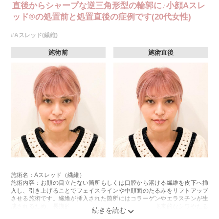
直後からシャープな逆三角形型の輪郭に♪小顔Aスレ
ッド®の処置前と処置直後の症例です(20代女性)
#Aスレッド(繊維)
施術前
施術直後
施術名：Aスレッド（繊維）
施術内容：お顔の目立たない箇所もしくは口腔から溶ける繊維を皮下へ挿
入し、引き上げることでフェイスラインや中顔面のたるみをリフトアップ
させる施術です。繊維が挿入された箇所にはコラーゲンやエラスチンが生
成されるため、長期的な美肌効果、肌質の改善効果、将来的なシワやたる
みの予防効果が期待できます。