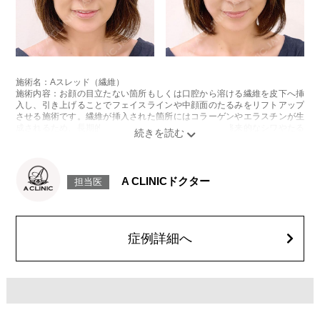
施術名：Aスレッド（繊維）
施術内容：お顔の目立たない箇所もしくは口腔から溶ける繊維を皮下へ挿
入し、引き上げることでフェイスラインや中顔面のたるみをリフトアップ
させる施術です。繊維が挿入された箇所にはコラーゲンやエラスチンが生
成されるため、長期的な美肌効果、肌質の改善効果、将来的なシワやたる
みの予防効果が期待できます。
施術時間：約15〜20分程
リスク、副作用：腫れ、内出血、疼痛、頭痛、引き攣れ感などが生じるこ
とがございます。また、稀ではありますが、施術部位の細菌感染症、皮膚
A CLINICドクター
担当医
のよれ、繊維の突出などが生じることがございます。化膿止め・痛み止め
を処方しております。服用により、何か異常があれば服用を中止してくだ
さい。
費用：1部位 184,800円(税込)
オプション：笑気麻酔 3,300円(税込)
症例詳細へ