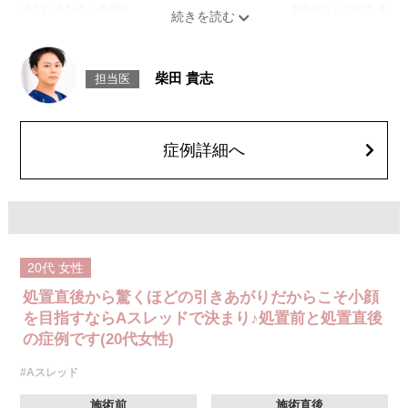
成されるため、長期的な美肌効果、肌質の改善効果、将来的なシワやたる
みの予防効果が期待できます。
施術時間：約15〜20分程
リスク、副作用：腫れ、内出血、疼痛、頭痛、引き攣れ感などが生じるこ
とがございます。また、稀ではありますが、施術部位の細菌感染症、皮膚
柴田 貴志
担当医
のよれ、繊維の突出などが生じることがございます。化膿止め・痛み止め
を処方しております。服用により、何か異常があれば服用を中止してくだ
さい。
費用：1部位 184,800円(税込)
オプション：笑気麻酔 3,300円(税込)
症例詳細へ
20代
女性
処置直後から驚くほどの引きあがりだからこそ小顔
を目指すならAスレッドで決まり♪処置前と処置直後
の症例です(20代女性)
#Aスレッド
施術前
施術直後