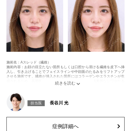
施術名：Aスレッド（繊維）
施術内容：お顔の目立たない箇所もしくは口腔から溶ける繊維を皮下へ挿
入し、引き上げることでフェイスラインや中顔面のたるみをリフトアップ
させる施術です。繊維が挿入された箇所にはコラーゲンやエラスチンが生
成されるため、長期的な美肌効果、肌質の改善効果、将来的なシワやたる
みの予防効果が期待できます。
施術時間：約15〜20分程
リスク、副作用：腫れ、内出血、疼痛、頭痛、引き攣れ感などが生じるこ
とがございます。また、稀ではありますが、施術部位の細菌感染症、皮膚
長谷川 光
担当医
のよれ、繊維の突出などが生じることがございます。化膿止め・痛み止め
を処方しております。服用により、何か異常があれば服用を中止してくだ
さい。
費用：1部位 184,800円(税込)
オプション：笑気麻酔 3,300円(税込)
症例詳細へ