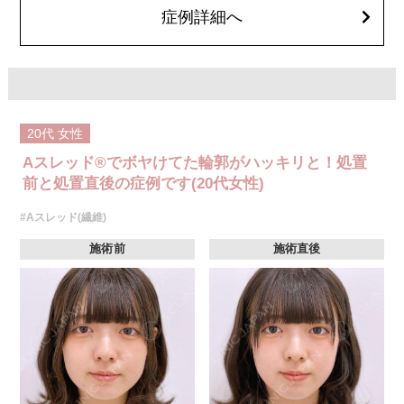
オプション：笑気麻酔 3,300円(税込)
症例詳細へ
20代
女性
Aスレッド®でボヤけてた輪郭がハッキリと！処置
前と処置直後の症例です(20代女性)
#Aスレッド(繊維)
施術前
施術直後