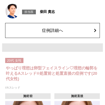
施術時間：約15〜20分程
リスク、副作用：腫れ、内出血、疼痛、頭痛、引き攣れ感などが生じるこ
とがございます。また、稀ではありますが、施術部位の細菌感染症、皮膚
柴田 貴志
担当医
のよれ、繊維の突出などが生じることがございます。化膿止め・痛み止め
を処方しております。服用により、何か異常があれば服用を中止してくだ
さい。
費用：1部位 184,800円(税込)
オプション：笑気麻酔 3,300円(税込)
症例詳細へ
20代
女性
やっぱり理想は卵型フェイスライン♡理想の輪郭を
叶えるAスレッド®処置前と処置直後の症例です(20
代女性)
#Aスレッド
施術前
施術直後