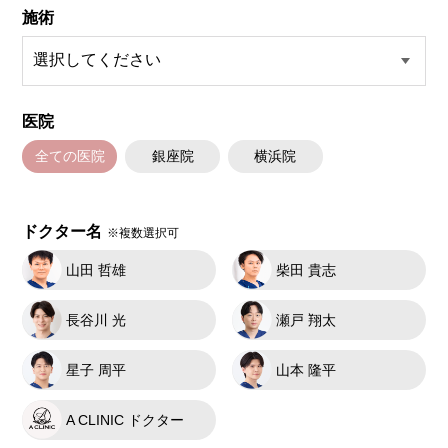
施術
医院
全ての医院
銀座院
横浜院
ドクター名
※複数選択可
山田 哲雄
柴田 貴志
長谷川 光
瀬戸 翔太
星子 周平
山本 隆平
A CLINIC ドクター