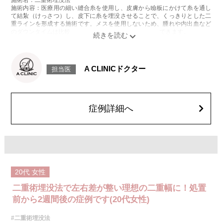
施術内容：医療用の細い縫合糸を使用し、皮膚から瞼板にかけて糸を通し
て結紮（けっさつ）し、皮下に糸を埋没させることで、くっきりとした二
重ラインを形成する施術です。メスを使用しないため、腫れや内出血など
のダウンタイムは比較的少なく、自然な仕上がりが期待できます。
施術時間：約15〜20分程
リスク、副作用：腫れ、内出血、疼痛、目がごろごろする違和感などが術
後一時的に生じることがございます。これらの症状は通常数日〜1週間ほど
で落ち着いていきますが、個人差があります。また、稀に細菌感染症、左
A CLINICドクター
担当医
右差、重瞼ラインの消失・乱れ、縫合糸の露出、結膜腫脹などが生じるこ
とがございます。
費用：スタンダード 2箇所107,800円(税込)〜6箇所239,800円(税込)
アドバンス 2箇所217,800円(税込)～6箇所349,800円(税込)
アペックス シングル437,800円(税込)～ダブル657,800円(税込)
症例詳細へ
シークレットアイズシングル712,800円(税込)〜ダブル877,800円(税込)
オプション：笑気麻酔 3,300円(税込)
20代
女性
二重術埋没法で左右差が整い理想の二重幅に！処置
前から2週間後の症例です(20代女性)
#二重術埋没法