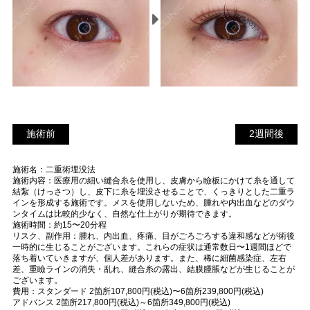
施術前
2
施術前
2週間後
週
施術名：二重術埋没法
間
施術内容：医療用の細い縫合糸を使用し、皮膚から瞼板にかけて糸を通して
後
結紮（けっさつ）し、皮下に糸を埋没させることで、くっきりとした二重ラ
インを形成する施術です。メスを使用しないため、腫れや内出血などのダウ
ンタイムは比較的少なく、自然な仕上がりが期待できます。
施術時間：約15〜20分程
リスク、副作用：腫れ、内出血、疼痛、目がごろごろする違和感などが術後
一時的に生じることがございます。これらの症状は通常数日〜1週間ほどで
落ち着いていきますが、個人差があります。また、稀に細菌感染症、左右
差、重瞼ラインの消失・乱れ、縫合糸の露出、結膜腫脹などが生じることが
ございます。
費用：スタンダード 2箇所107,800円(税込)〜6箇所239,800円(税込)
アドバンス 2箇所217,800円(税込)～6箇所349,800円(税込)