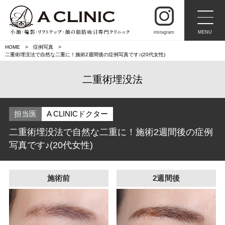
instagram
MENU
HOME
症例写真
二重術埋没法で自然な二重に！施術2週間後の症例写真です♪(20代女性)
二重術埋没法
担当医
A CLINICドクター
二重術埋没法で自然な二重に！施術2週間後の症例
写真です♪(20代女性)
施術前
2週間後