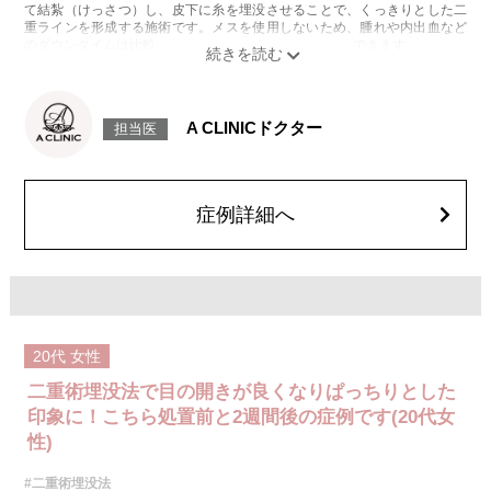
て結紮（けっさつ）し、皮下に糸を埋没させることで、くっきりとした二
重ラインを形成する施術です。メスを使用しないため、腫れや内出血など
のダウンタイムは比較的少なく、自然な仕上がりが期待できます。
施術時間：約15〜20分程
リスク、副作用：腫れ、内出血、疼痛、目がごろごろする違和感などが術
後一時的に生じることがございます。これらの症状は通常数日〜1週間ほど
で落ち着いていきますが、個人差があります。また、稀に細菌感染症、左
A CLINICドクター
担当医
右差、重瞼ラインの消失・乱れ、縫合糸の露出、結膜腫脹などが生じるこ
とがございます。
費用：スタンダード 2箇所107,800円(税込)〜6箇所239,800円(税込)
アドバンス 2箇所217,800円(税込)～6箇所349,800円(税込)
アペックス シングル437,800円(税込)～ダブル657,800円(税込)
症例詳細へ
シークレットアイズシングル712,800円(税込)〜ダブル877,800円(税込)
オプション：笑気麻酔 3,300円(税込)
20代
女性
二重術埋没法で目の開きが良くなりぱっちりとした
印象に！こちら処置前と2週間後の症例です(20代女
性)
#二重術埋没法