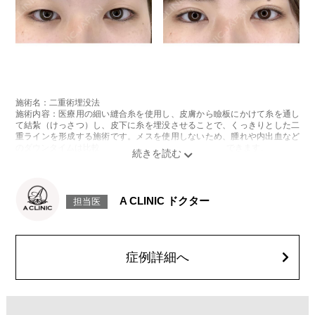
施術名：二重術埋没法
施術内容：医療用の細い縫合糸を使用し、皮膚から瞼板にかけて糸を通し
て結紮（けっさつ）し、皮下に糸を埋没させることで、くっきりとした二
重ラインを形成する施術です。メスを使用しないため、腫れや内出血など
のダウンタイムは比較的少なく、自然な仕上がりが期待できます。
施術時間：約15〜20分程
リスク、副作用：腫れ、内出血、疼痛、目がごろごろする違和感などが術
後一時的に生じることがございます。これらの症状は通常数日〜1週間ほど
で落ち着いていきますが、個人差があります。また、稀に細菌感染症、左
A CLINIC ドクター
担当医
右差、重瞼ラインの消失・乱れ、縫合糸の露出、結膜腫脹などが生じるこ
とがございます。
費用：スタンダード 2箇所107,800円(税込)〜6箇所239,800円(税込)
アドバンス 2箇所217,800円(税込)～6箇所349,800円(税込)
アペックス シングル437,800円(税込)～ダブル657,800円(税込)
症例詳細へ
シークレットアイズシングル712,800円(税込)〜ダブル877,800円(税込)
オプション：笑気麻酔 3,300円(税込)