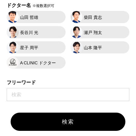
ドクター名
※複数選択可
山田 哲雄
柴田 貴志
長谷川 光
瀬戸 翔太
星子 周平
山本 隆平
A CLINIC ドクター
フリーワード