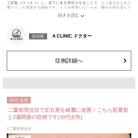
て結紮（けっさつ）し、皮下に糸を埋没させることで、くっきりとした二
重ラインを形成する施術です。メスを使用しないため、腫れや内出血など
のダウンタイムは比較的少なく、自然な仕上がりが期待できます。
施術時間：約15〜20分程
リスク、副作用：腫れ、内出血、疼痛、目がごろごろする違和感などが術
後一時的に生じることがございます。これらの症状は通常数日〜1週間ほど
で落ち着いていきますが、個人差があります。また、稀に細菌感染症、左
A CLINIC ドクター
担当医
右差、重瞼ラインの消失・乱れ、縫合糸の露出、結膜腫脹などが生じるこ
とがございます。
費用：スタンダード 2箇所107,800円(税込)〜6箇所239,800円(税込)
アドバンス 2箇所217,800円(税込)～6箇所349,800円(税込)
アペックス シングル437,800円(税込)～ダブル657,800円(税込)
症例詳細へ
シークレットアイズシングル712,800円(税込)〜ダブル877,800円(税込)
オプション：笑気麻酔 3,300円(税込)
30代
女性
二重術埋没法で左右差を綺麗に改善！こちら処置前
と2週間後の症例です(30代女性)
#二重術埋没法