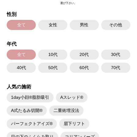
選び下さい。
性別
全て
女性
男性
その他
年代
全て
10代
20代
30代
40代
50代
60代
70代
人気の施術
1day小顔®脂肪吸引
Aスレッド®
A式たるみ切開®
二重術埋没法
パーフェクトアイズ®
眉下リフト
目の下のふくらみ取り
コリアンノーズ