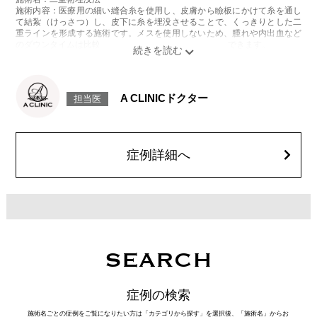
施術内容：医療用の細い縫合糸を使用し、皮膚から瞼板にかけて糸を通し
て結紮（けっさつ）し、皮下に糸を埋没させることで、くっきりとした二
重ラインを形成する施術です。メスを使用しないため、腫れや内出血など
のダウンタイムは比較的少なく、自然な仕上がりが期待できます。
施術時間：約15〜20分程
リスク、副作用：腫れ、内出血、疼痛、目がごろごろする違和感などが術
後一時的に生じることがございます。これらの症状は通常数日〜1週間ほど
で落ち着いていきますが、個人差があります。また、稀に細菌感染症、左
A CLINICドクター
担当医
右差、重瞼ラインの消失・乱れ、縫合糸の露出、結膜腫脹などが生じるこ
とがございます。
費用：スタンダード 2箇所107,800円(税込)〜6箇所239,800円(税込)
アドバンス 2箇所217,800円(税込)～6箇所349,800円(税込)
アペックス シングル437,800円(税込)～ダブル657,800円(税込)
症例詳細へ
シークレットアイズシングル712,800円(税込)〜ダブル877,800円(税込)
オプション：笑気麻酔 3,300円(税込)
SEARCH
症例の検索
施術名ごとの症例をご覧になりたい方は「カテゴリから探す」を選択後、「施術名」からお