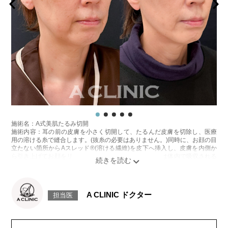
施術名：バッカルファット除去術
施術内容：頬の上部の深い層にあるバッカルファットという脂肪を、口腔
内を1cm程切開して除去し、小顔・将来的なたるみ予防を目指す施術で
す。切開した箇所は医療用の溶ける糸で縫合するため、抜糸の必要はあり
ません。口腔内から脂肪を取り除くため、お顔の表面に傷跡が残らないこ
とが特徴です。
施術時間：約30〜40分程
リスク、副作用：赤み、熱感、痛み、しびれ、むくみ、内出血などが術後
一時的に生じることがございます。また、稀に貧血、細菌感染症、左右
差、施術箇所の知覚鈍麻、へこみ、頬がこける、たるみ、硬結、瘢痕化、
色素沈着、脂肪塞栓などを生じることがございます。
費用：両側 437,800円(税込)
オプション：笑気麻酔 3,300円(税込)
施術名：A式美肌たるみ切開
施術名：ボトックス注射(小顔)
施術内容：耳の前の皮膚を小さく切開して、たるんだ皮膚を切除し、医療
施術内容：ボツリヌス菌から抽出されるたんぱく質を注入し、過剰に発達
用の溶ける糸で縫合します。(抜糸の必要はありません。)同時に、お顔の目
した筋肉の動きを抑制します。これにより噛み締めの改善、咬筋を減量し
立たない箇所からAスレッド®(溶ける繊維)を皮下へ挿入し、皮膚を内側か
細くする効果やフェイスラインのもたつきを改善する効果がございます。
ら引き上げてお顔をリフトアップします。Aスレッド®は体内で吸収される
医師とのカウンセリングで注入量をお選びいただきます。メスを使わず注
過程でコラーゲンやエラスチンが生成されるため、吸収後もハリや弾力が
射のみの処置のためダウンタイムはほとんどありません。効果は4～6か月
持続します。
程続きます。
施術時間：約60分程
施術時間：約10分〜20分程
リスク、副作用：腫れ、内出血、疼痛、むくみなどが術後一時的に生じる
A CLINIC ドクター
リスク、副作用：腫れ、赤み、内出血、痛み、突っ張り感などが生じるこ
担当医
ことがございます。また、稀に細菌感染症、左右差、色素沈着、感覚障
とがございます。また、稀にアレルギー、細菌感染症などが生じることが
害、運動障害、創離開、肥厚性瘢痕、創部陥凹、耳介偏倚、皮膚のよれ、
ございます。ボトックス注入後は男性は3か月、女性は2か月避妊して頂く
繊維の突出などが生じることがございます。
ようお願いします。
費用：スタンダード512,600円(税込)アドバンス840,400円(税込)
費用：アラガン社製 21,800円(税込) 〜164,400円(税込)