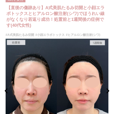
リスク、副作用：赤み、熱感、痛み、しびれ、むくみ、内出血、引き攣れ
感などが術後一時的に生じることがございます。また、稀に貧血、細菌感
【直後の傷跡あり】A式美肌たるみ切開と小顔エラ
染症、左右差、施術箇所の知覚鈍麻、ぼこつき、硬結、瘢痕化、色素沈
着、脂肪塞栓、皮膚のよれ、繊維の突出などを生じることがございます。
ボトックスとヒアルロン酸注射(シワ)でほうれい線
費用：通常価格 437,800円(税込)
がなくなり若返り成功！処置前と1週間後の症例で
顔の脂肪吸引箇所の追加 1ヶ所ごと+162,800円(税込)
す(40代女性)
オプション：笑気麻酔 3,300円(税込)
施術名：ナゾラビアルファット除去術
#A式美肌たるみ切開
#小顔エラボトックス
#ヒアルロン酸注射(シワ)
施術内容：ほうれい線とゴルゴライン(ゴルゴ線)の間に存在する縦長のナゾ
ラビアルファットと呼ばれる皮下脂肪を、口腔内を5mm程切開し除去する
施術です。切開した箇所は医療用の溶ける糸で縫合します。口腔内から脂
肪を取り除くため、傷跡はお顔の表面にはできません。ほうれい線のシワ
を改善・予防する効果が期待できます。
施術時間：約20～30分程
リスク、副作用：赤み、熱感、痛み、しびれ、むくみ、内出血などが術後
一時的に生じることがございます。また、稀に貧血、細菌感染症、左右
差、施術箇所の知覚鈍麻、へこみ、頬がこける、たるみ、硬結、瘢痕化、
色素沈着、脂肪塞栓などを生じることがございます。
費用：両側 272,800円(税込)
オプション：笑気麻酔 3,300円(税込)
施術名：ポテンツァ(POTENZA)ダイヤモンド
施術内容：特殊なチップを用いて高周波（RF）エネルギーを皮膚に照射す
る施術です。真皮層まで熱を届けることで、コラーゲン線維が収縮し、そ
の後の修復過程で新しいコラーゲンやエラスチンが生成されます。
施術時間：約30〜60分程
リスク、副作用：顔に赤みがでる場合がありますが、ほとんどの方が数日