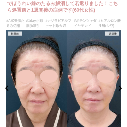
着、感覚障害、運動障害、創離開、肥厚性瘢痕、創部陥凹、耳介偏倚など
でほうれい線のたるみ解消して若返りました！こち
が生じることがございます。
ら処置前と1週間後の症例です(60代女性)
費用：327,800円〜1,733,600円(税込)
オプション：笑気麻酔 3,300円(税込)
#A式美肌た
#1day小顔
#ナゾラビアルフ
#ポテンツァダ
#ヒアルロン酸
施術名：眉下リフト
るみ切開
脂肪吸引
ァット除去術
イヤモンド
注射(シワ)
施術内容：上まぶたのたるみを解消し、目元をすっきりと若々しく見せる
ための施術です。眉の下縁に沿って皮膚を切開・切除し、余分な皮膚を取
り除いた上で丁寧に縫合します。切開部は眉のラインに沿うため、傷跡が
目立ちにくいのが特徴です。まぶたのたるみ具合や骨格に応じて、切除範
囲やデザインを個別に調整し、自然な仕上がりを目指します。
施術時間：約30分程
抜糸：施術5〜7日後にご来院して頂きます。(抜糸なしの場合は来院不要)
リスク、副作用：腫れ、内出血、疼痛などが術後一時的に生じることがご
ざいます。また、稀に細菌感染症、左右差、肥厚性瘢痕、兎眼、縫合糸の
露出、感覚鈍麻、傷痕の盛り上がり、凹み、色素沈着などが生じることが
ございます。
費用：437,800円(税込)〜932,800円(税込)
オプション：笑気麻酔 3,300円(税込)