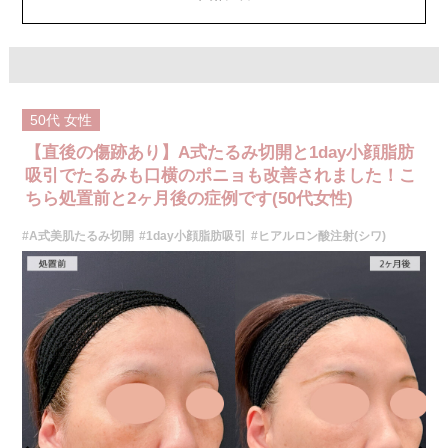
施術名：A式美肌たるみ切開
施術内容：耳の前の皮膚を小さく切開して、たるんだ皮膚を切除し、医療
用の溶ける糸で縫合します。(抜糸の必要はありません。)同時に、お顔の目
立たない箇所からAスレッド®(溶ける繊維)を皮下へ挿入し、皮膚を内側か
ら引き上げてお顔をリフトアップします。Aスレッド®は体内で吸収される
過程でコラーゲンやエラスチンが生成されるため、吸収後もハリや弾力が
持続します。
50代
女性
施術時間：約60分程
リスク、副作用：腫れ、内出血、疼痛、むくみなどが術後一時的に生じる
【直後の傷跡あり】A式たるみ切開と1day小顔脂肪
ことがございます。また、稀に細菌感染症、左右差、色素沈着、感覚障
害、運動障害、創離開、肥厚性瘢痕、創部陥凹、耳介偏倚、皮膚のよれ、
吸引でたるみも口横のポニョも改善されました！こ
繊維の突出などが生じることがございます。
ちら処置前と2ヶ月後の症例です(50代女性)
費用：スタンダード512,600円(税込)アドバンス840,400円(税込)
オプション：笑気麻酔 3,300円(税込)
#A式美肌たるみ切開
#1day小顔脂肪吸引
#ヒアルロン酸注射(シワ)
施術名：ナゾラビアルファット除去術
施術内容：ほうれい線とゴルゴライン(ゴルゴ線)の間に存在する縦長のナゾ
ラビアルファットと呼ばれる皮下脂肪を、口腔内を5mm程切開し除去する
施術です。切開した箇所は医療用の溶ける糸で縫合します。口腔内から脂
肪を取り除くため、傷跡はお顔の表面にはできません。ほうれい線のシワ
を改善・予防する効果が期待できます。
施術時間：約20～30分程
リスク、副作用：赤み、熱感、痛み、しびれ、むくみ、内出血などが術後
一時的に生じることがございます。また、稀に貧血、細菌感染症、左右
差、施術箇所の知覚鈍麻、へこみ、頬がこける、たるみ、硬結、瘢痕化、
色素沈着、脂肪塞栓などを生じることがございます。
費用：両側 272,800円(税込)
オプション：笑気麻酔 3,300円(税込)