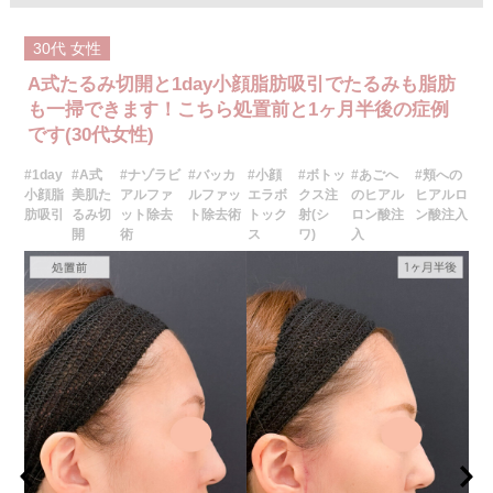
医師とのカウンセリングで注入量をお選びいただきます。メスを使わず注
射のみの処置のためダウンタイムはほとんどありません。効果は4～6か月
程続きます。
30代
女性
施術時間：約10分〜20分程
リスク、副作用：腫れ、赤み、内出血、痛み、突っ張り感などが生じるこ
A式たるみ切開と1day小顔脂肪吸引でたるみも脂肪
とがございます。また、稀にアレルギー、細菌感染症などが生じることが
ございます。ボトックス注入後は男性は3か月、女性は2か月避妊して頂く
も一掃できます！こちら処置前と1ヶ月半後の症例
ようお願いします。
です(30代女性)
費用：アラガン社製 21,800円(税込) 〜164,400円(税込)
韓国製ボツリヌストキシン 5,500円(税込)〜78,000円(税込)
#1day
#A式
#ナゾラビ
#バッカ
#小顔
#ボトッ
#あごへ
#頬への
オプション：表面麻酔 3,300円(税込) 笑気麻酔 3,300円(税込)
小顔脂
美肌た
アルファ
ルファッ
エラボ
クス注
のヒアル
ヒアルロ
施術名：ヒアルロン酸注射(シワ)
肪吸引
るみ切
ット除去
ト除去術
トック
射(シ
ロン酸注
ン酸注入
施術内容：加齢や表情のクセなどによって刻まれたしわに対し、ヒアルロ
開
術
ス
ワ)
入
ン酸を皮下に注入することで、皮膚の内側からふくらみを持たせてしわを
目立たなくさせる施術です。法令線や口元、額、眉間など部位に応じて適
切な製剤と注入量を選び、自然なボリューム感と輪郭の整った仕上がりを
目指します。ダウンタイムが比較的少なく、即時的な効果を実感しやすい
のが特徴です。
施術時間：注入箇所数により異なりますが、約15～30分程です。
リスク、副作用：腫れ、赤み、内出血、痛み、突っ張り感などが生じるこ
とがございます。また、稀にアレルギー、細菌感染症、血管閉塞などが生
じることがございます。注入箇所を強く刺激するようなマッサージは1〜2
週間ほどお控えください。
費用：
レスチレン 43,800円～148,000円(税込)
レスチレンリフト※横浜院限定 65,800円～228,800円(税込)
ジュビダームビスタウルトラXC 98,800円～283,800円(税込)