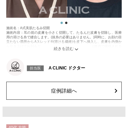
施術名：A式美肌たるみ切開
施術内容：耳の前の皮膚を小さく切開して、たるんだ皮膚を切除し、医療
用の溶ける糸で縫合します。(抜糸の必要はありません。)同時に、お顔の目
立たない箇所からAスレッド®(溶ける繊維)を皮下へ挿入し、皮膚を内側か
ら引き上げてお顔をリフトアップします。Aスレッド®は体内で吸収される
過程でコラーゲンやエラスチンが生成されるため、吸収後もハリや弾力が
持続します。
施術時間：約60分程
リスク、副作用：腫れ、内出血、疼痛、むくみなどが術後一時的に生じる
A CLINIC ドクター
担当医
ことがございます。また、稀に細菌感染症、左右差、色素沈着、感覚障
害、運動障害、創離開、肥厚性瘢痕、創部陥凹、耳介偏倚、皮膚のよれ、
繊維の突出などが生じることがございます。
費用：スタンダード512,600円(税込)アドバンス840,400円(税込)
オプション：笑気麻酔 3,300円(税込)
症例詳細へ
施術名：1day小顔脂肪吸引
施術内容：脂肪を減らしたい箇所に合わせて目立ちにくい箇所に2～3mm
ほどの切開を加え、カニューレと呼ばれる細い管を用いて、脂肪細胞を直
接吸引し、除去します。同時にAスレッド®と呼ばれる溶ける繊維をお顔の
目立たない部分から皮下へ挿入し、皮膚を内側から引き上げて固定しま
す。
施術時間：約30分程
40代
女性