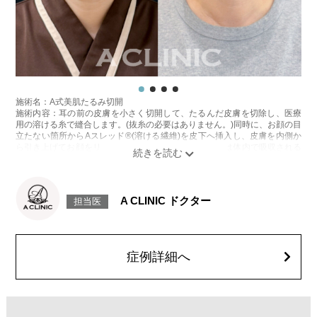
で落ち着きます。また、稀に水ぶくれ、瘢痕化、火傷の症状、神経のしび
れがでる場合がございます。
費用：100shot 32,800円(税込)
施術名：ヒアルロン酸注射(シワ)
施術内容：加齢や表情のクセなどによって刻まれたしわに対し、ヒアルロ
ン酸を皮下に注入することで、皮膚の内側からふくらみを持たせてしわを
目立たなくさせる施術です。法令線や口元、額、眉間など部位に応じて適
切な製剤と注入量を選び、自然なボリューム感と輪郭の整った仕上がりを
施術名：A式美肌たるみ切開
目指します。ダウンタイムが比較的少なく、即時的な効果を実感しやすい
施術内容：耳の前の皮膚を小さく切開して、たるんだ皮膚を切除し、医療
のが特徴です。
用の溶ける糸で縫合します。(抜糸の必要はありません。)同時に、お顔の目
施術時間：注入箇所数により異なりますが、約15～30分程です。
立たない箇所からAスレッド®(溶ける繊維)を皮下へ挿入し、皮膚を内側か
リスク、副作用：腫れ、赤み、内出血、痛み、突っ張り感などが生じるこ
ら引き上げてお顔をリフトアップします。Aスレッド®は体内で吸収される
とがございます。また、稀にアレルギー、細菌感染症、血管閉塞などが生
過程でコラーゲンやエラスチンが生成されるため、吸収後もハリや弾力が
じることがございます。注入箇所を強く刺激するようなマッサージは1〜2
持続します。
週間ほどお控えください。
施術時間：約60分程
費用：
リスク、副作用：腫れ、内出血、疼痛、むくみなどが術後一時的に生じる
レスチレン 43,800円～148,000円(税込)
A CLINIC ドクター
担当医
ことがございます。また、稀に細菌感染症、左右差、色素沈着、感覚障
レスチレンリフト※横浜院限定 65,800円～228,800円(税込)
害、運動障害、創離開、肥厚性瘢痕、創部陥凹、耳介偏倚、皮膚のよれ、
ジュビダームビスタウルトラXC 98,800円～283,800円(税込)
繊維の突出などが生じることがございます。
ジュビダームビスタボルベラXC 98,800円～283,800円(税込)
費用：スタンダード512,600円(税込)アドバンス840,400円(税込)
ボリューマ 120,800円～327,800円(税込)
オプション：笑気麻酔 3,300円(税込)
オプション：表面麻酔 3,300円(税込) 笑気麻酔 3,300円(税込)
症例詳細へ
施術名：ボトックス注射(小顔)
施術内容：ボツリヌス菌から抽出されるたんぱく質を注入し、過剰に発達
した筋肉の動きを抑制します。これにより噛み締めの改善、咬筋を減量し
細くする効果やフェイスラインのもたつきを改善する効果がございます。