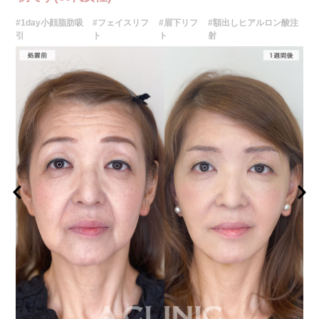
#1day小顔脂肪吸
#フェイスリフ
#眉下リフ
#額出しヒアルロン酸注
引
ト
ト
射