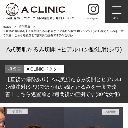
instagram
MENU
HOME
症例写真
【直後の傷跡あり】A式美肌たるみ切開とヒアルロン酸注射(シワ)でほうれい線とたるみを一度
で改善！こちら処置前と2週間後の症例です(30代女性)
A式美肌たるみ切開
ヒアルロン酸注射(シワ)
担当医
A CLINICドクター
【直後の傷跡あり】A式美肌たるみ切開とヒアルロ
ン酸注射(シワ)でほうれい線とたるみを一度で改
善！こちら処置前と2週間後の症例です(30代女性)