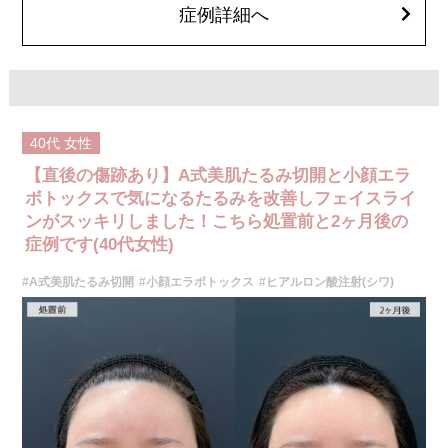
オプション：笑気麻酔 3,300円(税込)
症例詳細へ
韓国製ボツリヌストキシン 5,500円(税込)〜78,000円(税込)
オプション：表面麻酔 3,300円(税込) 笑気麻酔 3,300円(税込)
施術名：1day小顔脂肪吸引
施術内容：脂肪を減らしたい箇所に合わせて目立ちにくい箇所に2～3mm
施術名：あごのヒアルロン酸注射
ほどの切開を加え、カニューレと呼ばれる細い管を用いて、脂肪細胞を直
施術内容：あごの形やバランスを整えるために、ヒアルロン酸を皮下に注
接吸引し、除去します。同時にAスレッド®と呼ばれる溶ける繊維をお顔の
入する施術です。あご先にボリュームを加えることで、輪郭にメリハリを
目立たない部分から皮下へ挿入し、皮膚を内側から引き上げて固定しま
出し、Eライン（横顔のバランス）を整える効果も期待できます。顔全体の
す。
印象をシャープに見せたい方や、あごが引っ込んで見える方に適したプチ
施術時間：約30分程
整形のひとつです。
40代
女性
リスク、副作用：赤み、熱感、痛み、しびれ、むくみ、内出血、引き攣れ
施術時間：約10分程
感などが術後一時的に生じることがございます。また、稀に貧血、細菌感
【直後の傷跡あり】A式美肌たるみ切開と小顔エラ
リスク、副作用：施術後に腫れ、赤み、内出血、痛み、突っ張り感などが
染症、左右差、施術箇所の知覚鈍麻、ぼこつき、硬結、瘢痕化、色素沈
生じることがありますが、通常は数日〜1週間程度で徐々に軽快します。ま
着、脂肪塞栓、皮膚のよれ、繊維の突出などを生じることがございます。
ボトックスで気になるたるみを改善しフェイスライ
た、稀にアレルギー反応、細菌感染、血管閉塞、しこり（硬化）や小さな
費用：通常価格 437,800円(税込)
ンがスッキリしました！こちら処置前と2ヶ月後の
結節が生じる可能性があります。施術後1〜2週間程度は、注入部位を強く
顔の脂肪吸引箇所の追加 1ヶ所ごと+162,800円(税込)
押したりマッサージしたりすることはお控えください。
症例です(40代女性)
オプション：笑気麻酔 3,300円(税込)
費用：
レスチレン 54,800円(税込)
施術名：ヒアルロン酸注射(シワ)
#A式美肌たるみ切開
#小顔エラボトックス
#ヒアルロン酸注射(シワ)
レスチレンリフト※横浜院限定 76,800円(税込)
施術内容：加齢や表情のクセなどによって刻まれたしわに対し、ヒアルロ
ジュビダームビスタウルトラXC 109,800円(税込)
ン酸を皮下に注入することで、皮膚の内側からふくらみを持たせてしわを
クレヴィエルコントア 109,800円(税込)
目立たなくさせる施術です。法令線や口元、額、眉間など部位に応じて適
ボリューマ 131,800円(税込)
切な製剤と注入量を選び、自然なボリューム感と輪郭の整った仕上がりを
オプション：表面麻酔 3,300円(税込) 笑気麻酔 3,300円(税込)
目指します。ダウンタイムが比較的少なく、即時的な効果を実感しやすい
のが特徴です。
施術名：頬のヒアルロン酸注射
施術時間：注入箇所数により異なりますが、約15～30分程です。
施術内容：ヒアルロン酸を皮下に注入することで、しわの改善やボリュー
リスク、副作用：腫れ、赤み、内出血、痛み、突っ張り感などが生じるこ
ムの増加、形の調整を行います。ヒアルロン酸は時間をかけて少しずつ体
とがございます。また、稀にアレルギー、細菌感染症、血管閉塞などが生
内に吸収されていきます。ヒアルロン酸の種類によって持続期間は異なり
じることがございます。注入箇所を強く刺激するようなマッサージは1〜2
ます。注入時に麻酔液も入っているため、2〜3日でややボリュームがダウ