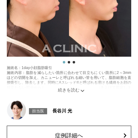
ジュビダームビスタボルベラXC 98,800円～283,800円(税込)
ボリューマ 120,800円～327,800円(税込)
オプション：表面麻酔 3,300円(税込) 笑気麻酔 3,300円(税込)
施術名：1day小顔脂肪吸引
施術内容：脂肪を減らしたい箇所に合わせて目立ちにくい箇所に2～3mm
ほどの切開を加え、カニューレと呼ばれる細い管を用いて、脂肪細胞を直
接吸引し、除去します。同時にAスレッド®と呼ばれる溶ける繊維をお顔の
目立たない部分から皮下へ挿入し、皮膚を内側から引き上げて固定しま
す。
施術時間：約30分程
リスク、副作用：赤み、熱感、痛み、しびれ、むくみ、内出血、引き攣れ
感などが術後一時的に生じることがございます。また、稀に貧血、細菌感
長谷川 光
担当医
染症、左右差、施術箇所の知覚鈍麻、ぼこつき、硬結、瘢痕化、色素沈
着、脂肪塞栓、皮膚のよれ、繊維の突出などを生じることがございます。
費用：通常価格 437,800円(税込)
顔の脂肪吸引箇所の追加 1ヶ所ごと+162,800円(税込)
オプション：笑気麻酔 3,300円(税込)
症例詳細へ