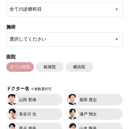
施術
医院
全ての医院
銀座院
横浜院
ドクター名
※複数選択可
山田 哲雄
柴田 貴志
長谷川 光
瀬戸 翔太
星子 周平
山本 隆平