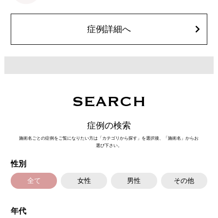
害、運動障害、創離開、肥厚性瘢痕、創部陥凹、耳介偏倚、皮膚のよれ、
繊維の突出などが生じることがございます。
費用：スタンダード512,600円(税込)アドバンス840,400円(税込)
オプション：笑気麻酔 3,300円(税込)
症例詳細へ
施術名：ボトックス注射(小顔)
施術内容：ボツリヌス菌から抽出されるたんぱく質を注入し、過剰に発達
した筋肉の動きを抑制します。これにより噛み締めの改善、咬筋を減量し
細くする効果やフェイスラインのもたつきを改善する効果がございます。
医師とのカウンセリングで注入量をお選びいただきます。メスを使わず注
射のみの処置のためダウンタイムはほとんどありません。効果は4～6か月
程続きます。
施術時間：約10分〜20分程
SEARCH
リスク、副作用：腫れ、赤み、内出血、痛み、突っ張り感などが生じるこ
とがございます。また、稀にアレルギー、細菌感染症などが生じることが
ございます。ボトックス注入後は男性は3か月、女性は2か月避妊して頂く
症例の検索
ようお願いします。
費用：アラガン社製 21,800円(税込) 〜164,400円(税込)
施術名ごとの症例をご覧になりたい方は「カテゴリから探す」を選択後、「施術名」からお
韓国製ボツリヌストキシン 5,500円(税込)〜78,000円(税込)
選び下さい。
オプション：表面麻酔 3,300円(税込) 笑気麻酔 3,300円(税込)
性別
施術名：ヒアルロン酸注射(シワ)
施術内容：加齢や表情のクセなどによって刻まれたしわに対し、ヒアルロ
ン酸を皮下に注入することで、皮膚の内側からふくらみを持たせてしわを
全て
女性
男性
その他
目立たなくさせる施術です。法令線や口元、額、眉間など部位に応じて適
切な製剤と注入量を選び、自然なボリューム感と輪郭の整った仕上がりを
目指します。ダウンタイムが比較的少なく、即時的な効果を実感しやすい
年代
のが特徴です。