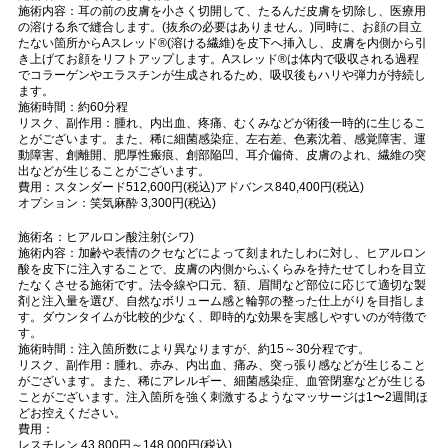
施術内容：耳の前の皮膚を小さく切開して、たるんだ皮膚を切除し、医療用
の溶ける糸で縫合します。(抜糸の必要はありません。)同時に、お顔の目立
たない箇所からAスレッド®(溶ける繊維)を皮下へ挿入し、皮膚を内側から引
き上げてお顔をリフトアップします。Aスレッド®は体内で吸収される過程
でコラーゲンやエラスチンが生成されるため、吸収後もハリや弾力が持続し
ます。
施術時間：約60分程
リスク、副作用：腫れ、内出血、疼痛、むくみなどが術後一時的に生じるこ
とがございます。また、稀に細菌感染症、左右差、色素沈着、感覚障害、運
動障害、創離開、肥厚性瘢痕、創部陥凹、耳介偏倚、皮膚のよれ、繊維の突
出などが生じることがございます。
費用：スタンダード512,600円(税込)アドバンス840,400円(税込)
オプション：笑気麻酔 3,300円(税込)
施術名：ヒアルロン酸注射(シワ)
施術内容：加齢や表情のクセなどによって刻まれたしわに対し、ヒアルロン
酸を皮下に注入することで、皮膚の内側からふくらみを持たせてしわを目立
たなくさせる施術です。法令線や口元、額、眉間など部位に応じて適切な製
剤と注入量を選び、自然なボリューム感と輪郭の整った仕上がりを目指しま
す。ダウンタイムが比較的少なく、即時的な効果を実感しやすいのが特徴で
す。
施術時間：注入箇所数により異なりますが、約15～30分程です。
リスク、副作用：腫れ、赤み、内出血、痛み、突っ張り感などが生じること
がございます。また、稀にアレルギー、細菌感染症、血管閉塞などが生じる
ことがございます。注入箇所を強く刺激するようなマッサージは1〜2週間ほ
どお控えください。
費用：
レスチレン 43,800円～148,000円(税込)