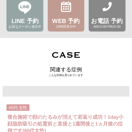
LINE 予約
WEB 予約
お電話 予約
お得なクーポン進呈中
24時間受付中
AM10:00-PM19:00
CASE
関連する症例
こんな症例も見られています
60代
女性
複合施術で顔のたるみが消えて若返り成功！1day小
顔脂肪吸引の処置前と直後と1週間後と1ヵ月後の症
例です(60代女性)