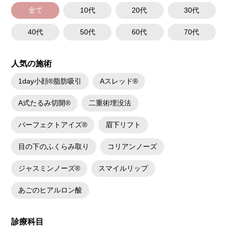
施術時間：注入箇所数により異なりますが、約15～30分程です。
リスク、副作用：腫れ、赤み、内出血、痛み、突っ張り感などが生じるこ
全て
10代
20代
30代
とがございます。また、稀にアレルギー、細菌感染症、血管閉塞などが生
じることがございます。注入箇所を強く刺激するようなマッサージは1〜2
40代
50代
60代
70代
週間ほどお控えください。
費用：
レスチレン 43,800円～148,000円(税込)
レスチレンリフト※横浜院限定 65,800円～228,800円(税込)
人気の施術
ジュビダームビスタウルトラXC 98,800円～283,800円(税込)
ジュビダームビスタボルベラXC 98,800円～283,800円(税込)
1day小顔®脂肪吸引
Aスレッド®
ボリューマ 120,800円～327,800円(税込)
オプション：表面麻酔 3,300円(税込) 笑気麻酔 3,300円(税込)
A式たるみ切開®
二重術埋没法
パーフェクトアイズ®
眉下リフト
目の下のふくらみ取り
コリアンノーズ
ジャスミンノーズ®
スマイルリップ
あごのヒアルロン酸
診療科目