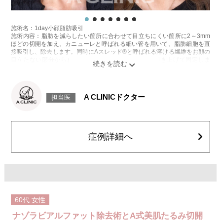
施術名：1day小顔脂肪吸引
施術内容：脂肪を減らしたい箇所に合わせて目立ちにくい箇所に2～3mm
ほどの切開を加え、カニューレと呼ばれる細い管を用いて、脂肪細胞を直
接吸引し、除去します。同時にAスレッド®と呼ばれる溶ける繊維をお顔の
目立たない部分から皮下へ挿入し、皮膚を内側から引き上げて固定しま
す。
施術時間：約30分程
リスク、副作用：赤み、熱感、痛み、しびれ、むくみ、内出血、引き攣れ
感などが術後一時的に生じることがございます。また、稀に貧血、細菌感
A CLINICドクター
担当医
染症、左右差、施術箇所の知覚鈍麻、ぼこつき、硬結、瘢痕化、色素沈
着、脂肪塞栓、皮膚のよれ、繊維の突出などを生じることがございます。
費用：通常価格 437,800円(税込)
顔の脂肪吸引箇所の追加 1ヶ所ごと+162,800円(税込)
オプション：笑気麻酔 3,300円(税込)
症例詳細へ
施術名：フェイスリフト(切開法)
施術内容：皮膚の老化により生じた、顔のたるみを根本から改善する手術
です。耳の前の皮膚を切開し、たるんだ余計な皮膚を切除した後、丁寧に
縫合します。アドバンス法ではたるんだ皮膚だけでなく、皮膚の深層にあ
るSMAS（表在性筋膜群）も引き上げて縫合するため、仕上がりがより自
然で、効果の持続期間も長いのが特長です。
施術時間：約30〜50分程
60代
女性
抜糸：施術5〜7日後にご来院して頂きます
リスク、副作用：腫れ、内出血、疼痛、むくみなどが術後一時的に生じる
ナゾラビアルファット除去術とA式美肌たるみ切開
ことがございます。また、極めて稀ですが、細菌感染症、左右差、色素沈