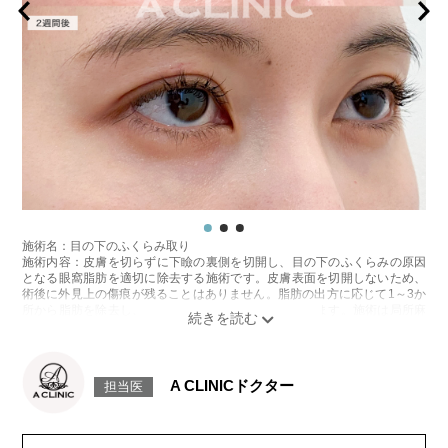
施術名：目の下のふくらみ取り
施術内容：皮膚を切らずに下瞼の裏側を切開し、目の下のふくらみの原因
となる眼窩脂肪を適切に除去する施術です。皮膚表面を切開しないため、
術後に外見上の傷痕が残ることはありません。脂肪の出方に応じて1～3か
所から脂肪を除去し、目の下の凹凸をなめらかに整えます。施術は局所麻
酔をしてから行います。
施術時間：約20分程
リスク、副作用：腫れ、内出血、疼痛、目がごろごろする違和感などが術
後一時的に生じることがございますが、通常は数日〜1週間程度で自然に軽
A CLINICドクター
担当医
快します。また、稀に細菌感染症、ふくらみの残り・凹み、しわ・たるみ
が目立つ、左右差などが生じることがございます。
費用：217,800円(税込)〜547,800円(税込)
オプション：笑気麻酔 3,300円(税込)