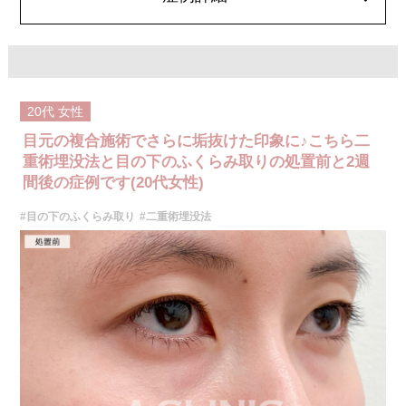
20代
女性
目元の複合施術でさらに垢抜けた印象に♪こちら二
重術埋没法と目の下のふくらみ取りの処置前と2週
間後の症例です(20代女性)
#目の下のふくらみ取り
#二重術埋没法