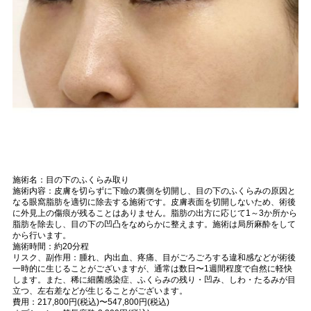
施術名：目の下のふくらみ取り
施術内容：皮膚を切らずに下瞼の裏側を切開し、目の下のふくらみの原因と
なる眼窩脂肪を適切に除去する施術です。皮膚表面を切開しないため、術後
に外見上の傷痕が残ることはありません。脂肪の出方に応じて1～3か所から
脂肪を除去し、目の下の凹凸をなめらかに整えます。施術は局所麻酔をして
から行います。
施術時間：約20分程
リスク、副作用：腫れ、内出血、疼痛、目がごろごろする違和感などが術後
一時的に生じることがございますが、通常は数日〜1週間程度で自然に軽快
します。また、稀に細菌感染症、ふくらみの残り・凹み、しわ・たるみが目
立つ、左右差などが生じることがございます。
費用：217,800円(税込)〜547,800円(税込)