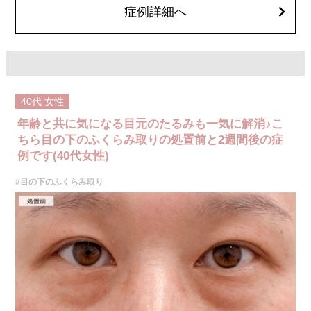
症例詳細へ
施術名：二重術埋没法
施術内容：医療用の細い縫合糸を使用し、皮膚から瞼板にかけて糸を通し
て結紮（けっさつ）し、皮下に糸を埋没させることで、くっきりとした二
重ラインを形成する施術です。メスを使用しないため、腫れや内出血など
のダウンタイムは比較的少なく、自然な仕上がりが期待できます。
施術時間：約15〜20分程
リスク、副作用：腫れ、内出血、疼痛、目がごろごろする違和感などが術
後一時的に生じることがございます。これらの症状は通常数日〜1週間ほど
40代
女性
で落ち着いていきますが、個人差があります。また、稀に細菌感染症、左
右差、重瞼ラインの消失・乱れ、縫合糸の露出、結膜腫脹などが生じるこ
年齢と共に気になる目元のたるみも一気に解消♪こ
とがございます。
費用：スタンダード 2箇所107,800円(税込)〜6箇所239,800円(税込)
ちら目の下のふくらみ取りの処置前と2週間後の症
アドバンス 2箇所217,800円(税込)～6箇所349,800円(税込)
例です(40代女性)
アペックス シングル437,800円(税込)～ダブル657,800円(税込)
シークレットアイズシングル712,800円(税込)〜ダブル877,800円(税込)
#目の下のふくらみ取り
オプション：笑気麻酔 3,300円(税込)