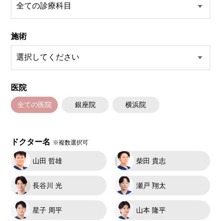
施術
医院
全ての医院
銀座院
横浜院
ドクター名
※複数選択可
山田 哲雄
柴田 貴志
長谷川 光
瀬戸 翔太
星子 周平
山本 隆平