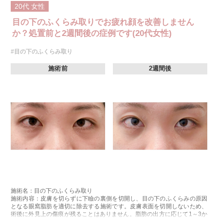
20代
女性
目の下のふくらみ取りでお疲れ顔を改善しません
か？処置前と2週間後の症例です(20代女性)
#目の下のふくらみ取り
施術前
2週間後
施術名：目の下のふくらみ取り
施術内容：皮膚を切らずに下瞼の裏側を切開し、目の下のふくらみの原因
となる眼窩脂肪を適切に除去する施術です。皮膚表面を切開しないため、
術後に外見上の傷痕が残ることはありません。脂肪の出方に応じて1～3か