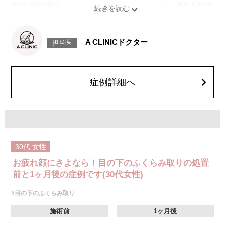
所から脂肪を除去し、目の下の凹凸をなめらかに整えます。施術は局所麻
酔をしてから行います。
施術時間：約20分程
リスク、副作用：腫れ、内出血、疼痛、目がごろごろする違和感などが術
後一時的に生じることがございますが、通常は数日〜1週間程度で自然に軽
A CLINICドクター
担当医
快します。また、稀に細菌感染症、ふくらみの残り・凹み、しわ・たるみ
が目立つ、左右差などが生じることがございます。
費用：217,800円(税込)〜547,800円(税込)
オプション：笑気麻酔 3,300円(税込)
症例詳細へ
30代
女性
お疲れ顔にさよなら！目の下のふくらみ取りの処置
前と1ヶ月後の症例です(30代女性)
#目の下のふくらみ取り
施術前
1ヶ月後