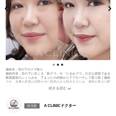
施術名：目の下のクマ取り
施術内容：目の下に生じる「影グマ」や「たるみグマ」の主な原因である
眼窩脂肪のふくらみを、下まぶたの内側からアプローチして取り除く施術
です。皮膚の表面は切開せずに脂肪のみを除去するため、傷跡が残る心配
はありません。膨らみの程度や位置に応じて、1〜3か所の脂肪を的確に取
り除き、目元の影を軽減することで、疲れた印象や老け感を解消します。
施術は局所麻酔下で行います。
施術時間：約20分程
リスク、副作用：腫れ、内出血、疼痛、目がごろごろする違和感などが術
A CLINICドクター
担当医
後一時的に生じることがございます。また、稀に細菌感染症、脂肪の除去
不足によるふくらみの残り・除去しすぎによる凹み、しわ・たるみが目立
つ、左右差などが生じることがございます。