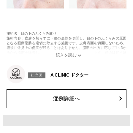
施術名：目の下のふくらみ取り
施術内容：皮膚を切らずに下瞼の裏側を切開し、目の下のふくらみの原因
となる眼窩脂肪を適切に除去する施術です。皮膚表面を切開しないため、
術後に外見上の傷痕が残ることはありません。脂肪の出方に応じて1～3か
所から脂肪を除去し、目の下の凹凸をなめらかに整えます。施術は局所麻
酔をしてから行います。
施術時間：約20分程
リスク、副作用：腫れ、内出血、疼痛、目がごろごろする違和感などが術
後一時的に生じることがございますが、通常は数日〜1週間程度で自然に軽
A CLINIC ドクター
担当医
快します。また、稀に細菌感染症、ふくらみの残り・凹み、しわ・たるみ
が目立つ、左右差などが生じることがございます。
費用：217,800円(税込)〜547,800円(税込)
オプション：笑気麻酔 3,300円(税込)
症例詳細へ