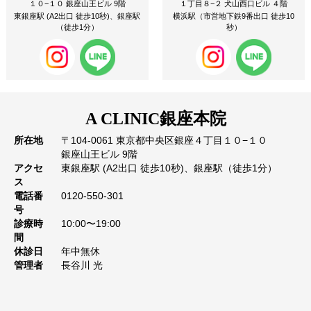
１０−１０ 銀座山王ビル 9階
１丁目８−２ 犬山西口ビル ４階
東銀座駅 (A2出口 徒歩10秒)、銀座駅
横浜駅（市営地下鉄9番出口 徒歩10
（徒歩1分）
秒）
A CLINIC
銀座本院
所在地
〒104-0061 東京都中央区銀座４丁目１０−１０
銀座山王ビル 9階
アクセ
東銀座駅 (A2出口 徒歩10秒)、銀座駅（徒歩1分）
ス
電話番
0120-550-301
号
診療時
10:00〜19:00
間
休診日
年中無休
管理者
長谷川 光