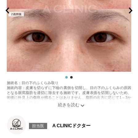
施術名：目の下のふくらみ取り
施術内容：皮膚を切らずに下瞼の裏側を切開し、目の下のふくらみの原因
となる眼窩脂肪を適切に除去する施術です。皮膚表面を切開しないため、
術後に外見上の傷痕が残ることはありません。脂肪の出方に応じて1～3か
所から脂肪を除去し、目の下の凹凸をなめらかに整えます。施術は局所麻
酔をしてから行います。
施術時間：約20分程
リスク、副作用：腫れ、内出血、疼痛、目がごろごろする違和感などが術
後一時的に生じることがございますが、通常は数日〜1週間程度で自然に軽
A CLINICドクター
担当医
快します。また、稀に細菌感染症、ふくらみの残り・凹み、しわ・たるみ
が目立つ、左右差などが生じることがございます。
費用：217,800円(税込)〜547,800円(税込)