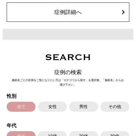
費用：217,800円〜547,800円(税込)
オプション：笑気麻酔 3,300円(税込)
症例詳細へ
SEARCH
症例の検索
施術名ごとの症例をご覧になりたい方は「カテゴリから探す」を選択後、「施術名」からお
選び下さい。
性別
全て
女性
男性
その他
年代
全て
10代
20代
30代