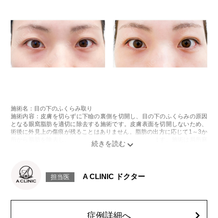
施術名：目の下のふくらみ取り
施術内容：皮膚を切らずに下瞼の裏側を切開し、目の下のふくらみの原因
となる眼窩脂肪を適切に除去する施術です。皮膚表面を切開しないため、
術後に外見上の傷痕が残ることはありません。脂肪の出方に応じて1～3か
所から脂肪を除去し、目の下の凹凸をなめらかに整えます。施術は局所麻
酔をしてから行います。
施術時間：約20分程
リスク、副作用：腫れ、内出血、疼痛、目がごろごろする違和感などが術
後一時的に生じることがございますが、通常は数日〜1週間程度で自然に軽
A CLINIC ドクター
担当医
快します。また、稀に細菌感染症、ふくらみの残り・凹み、しわ・たるみ
が目立つ、左右差などが生じることがございます。
費用：217,800円(税込)〜547,800円(税込)
オプション：笑気麻酔 3,300円(税込)
症例詳細へ