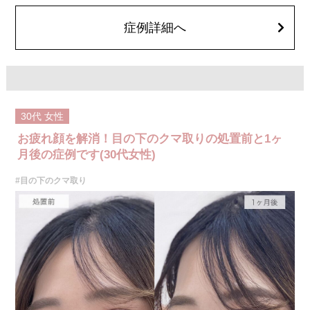
オプション：笑気麻酔 3,300円(税込)
症例詳細へ
30代
女性
お疲れ顔を解消！目の下のクマ取りの処置前と1ヶ
月後の症例です(30代女性)
#目の下のクマ取り