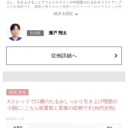
入し、引き上げることでフェイスラインや中顔面のたるみをリフトアップ
させる施術です。繊維が挿入された箇所にはコラーゲンやエラスチンが生
成されるため、長期的な美肌効果、肌質の改善効果、将来的なシワやたる
みの予防効果が期待できます。
施術時間：約15〜20分程
リスク、副作用：腫れ、内出血、疼痛、頭痛、引き攣れ感などが生じるこ
とがございます。また、稀ではありますが、施術部位の細菌感染症、皮膚
瀬戸 翔太
担当医
のよれ、繊維の突出などが生じることがございます。化膿止め・痛み止め
を処方しております。服用により、何か異常があれば服用を中止してくだ
さい。
費用：1部位 184,800円(税込)
オプション：笑気麻酔 3,300円(税込)
症例詳細へ
40代
女性
Aスレッドで口横のたるみしっかり引き上げ理想の
小顔に♪こちら処置前と直後の症例です(40代女性)
#Aスレッド