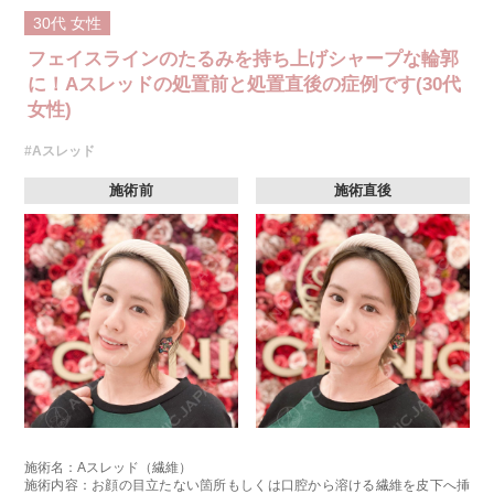
30代
女性
フェイスラインのたるみを持ち上げシャープな輪郭
に！Aスレッドの処置前と処置直後の症例です(30代
女性)
#Aスレッド
施術前
施術直後
施術名：Aスレッド（繊維）
施術内容：お顔の目立たない箇所もしくは口腔から溶ける繊維を皮下へ挿