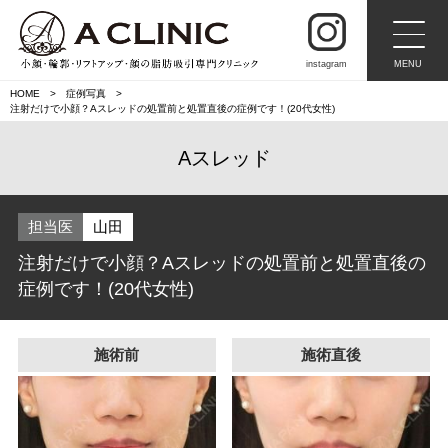
instagram
MENU
HOME
症例写真
注射だけで小顔？Aスレッドの処置前と処置直後の症例です！(20代女性)
Aスレッド
担当医
山田
注射だけで小顔？Aスレッドの処置前と処置直後の
症例です！(20代女性)
施術前
施術直後