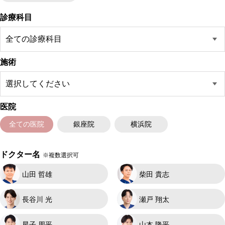
診療科目
施術
医院
全ての医院
銀座院
横浜院
ドクター名
※複数選択可
山田 哲雄
柴田 貴志
長谷川 光
瀬戸 翔太
星子 周平
山本 隆平