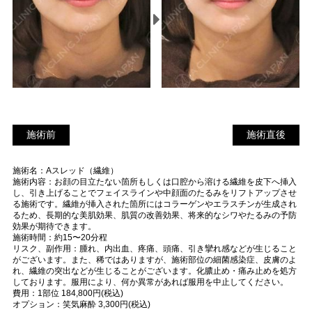
施術前
施
施術前
施術直後
術
施術名：Aスレッド（繊維）
直
施術内容：お顔の目立たない箇所もしくは口腔から溶ける繊維を皮下へ挿入
後
し、引き上げることでフェイスラインや中顔面のたるみをリフトアップさせ
る施術です。繊維が挿入された箇所にはコラーゲンやエラスチンが生成され
るため、長期的な美肌効果、肌質の改善効果、将来的なシワやたるみの予防
効果が期待できます。
施術時間：約15〜20分程
リスク、副作用：腫れ、内出血、疼痛、頭痛、引き攣れ感などが生じること
がございます。また、稀ではありますが、施術部位の細菌感染症、皮膚のよ
れ、繊維の突出などが生じることがございます。化膿止め・痛み止めを処方
しております。服用により、何か異常があれば服用を中止してください。
費用：1部位 184,800円(税込)
オプション：笑気麻酔 3,300円(税込)