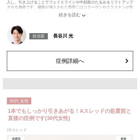
入し、引き上げることでフェイスラインや中顔面のたるみをリフトアップ
させる施術です。繊維が挿入された箇所にはコラーゲンやエラスチンが生
成されるため、長期的な美肌効果、肌質の改善効果、将来的なシワやたる
みの予防効果が期待できます。
施術時間：約15〜20分程
リスク、副作用：腫れ、内出血、疼痛、頭痛、引き攣れ感などが生じるこ
とがございます。また、稀ではありますが、施術部位の細菌感染症、皮膚
長谷川 光
担当医
のよれ、繊維の突出などが生じることがございます。化膿止め・痛み止め
を処方しております。服用により、何か異常があれば服用を中止してくだ
さい。
費用：1部位 184,800円(税込)
オプション：笑気麻酔 3,300円(税込)
症例詳細へ
30代
女性
1本でもしっかり引きあがる！Aスレッドの処置前と
直後の症例です(30代女性)
#Aスレッド