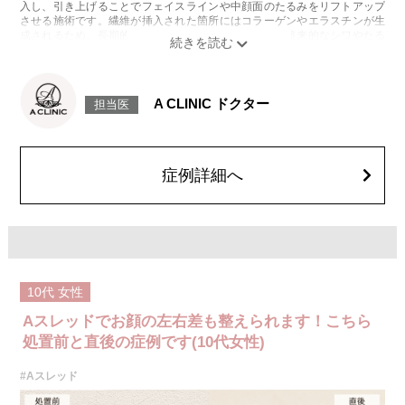
入し、引き上げることでフェイスラインや中顔面のたるみをリフトアップ
させる施術です。繊維が挿入された箇所にはコラーゲンやエラスチンが生
成されるため、長期的な美肌効果、肌質の改善効果、将来的なシワやたる
みの予防効果が期待できます。
施術時間：約15〜20分程
リスク、副作用：腫れ、内出血、疼痛、頭痛、引き攣れ感などが生じるこ
とがございます。また、稀ではありますが、施術部位の細菌感染症、皮膚
A CLINIC ドクター
担当医
のよれ、繊維の突出などが生じることがございます。化膿止め・痛み止め
を処方しております。服用により、何か異常があれば服用を中止してくだ
さい。
費用：1部位 184,800円(税込)
オプション：笑気麻酔 3,300円(税込)
症例詳細へ
10代
女性
Aスレッドでお顔の左右差も整えられます！こちら
処置前と直後の症例です(10代女性)
#Aスレッド