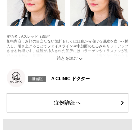
施術名：Aスレッド（繊維）
施術内容：お顔の目立たない箇所もしくは口腔から溶ける繊維を皮下へ挿
入し、引き上げることでフェイスラインや中顔面のたるみをリフトアップ
させる施術です。繊維が挿入された箇所にはコラーゲンやエラスチンが生
成されるため、長期的な美肌効果、肌質の改善効果、将来的なシワやたる
みの予防効果が期待できます。
施術時間：約15〜20分程
リスク、副作用：腫れ、内出血、疼痛、頭痛、引き攣れ感などが生じるこ
とがございます。また、稀ではありますが、施術部位の細菌感染症、皮膚
A CLINIC ドクター
担当医
のよれ、繊維の突出などが生じることがございます。化膿止め・痛み止め
を処方しております。服用により、何か異常があれば服用を中止してくだ
さい。
費用：1部位 184,800円(税込)
オプション：笑気麻酔 3,300円(税込)
症例詳細へ