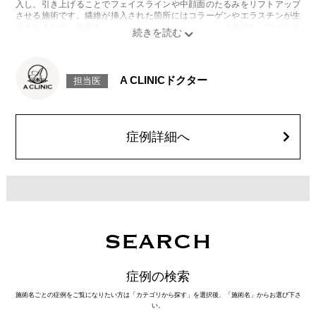
入し、引き上げることでフェイスラインや中顔面のたるみをリフトアップ
させる施術です。繊維が挿入された箇所にはコラーゲンやエラスチンが生
成されるため、長期的な美肌効果、肌質の改善効果、将来的なシワやたる
みの予防効果が期待できます。
施術時間：約15〜20分程
リスク、副作用：腫れ、内出血、疼痛、頭痛、引き攣れ感などが生じるこ
とがございます。また、稀ではありますが、施術部位の細菌感染症、皮膚
A CLINICドクター
担当医
のよれ、繊維の突出などが生じることがございます。化膿止め・痛み止め
を処方しております。服用により、何か異常があれば服用を中止してくだ
さい。
費用：1部位 184,800円(税込)
オプション：笑気麻酔 3,300円(税込)
症例詳細へ
SEARCH
症例の検索
施術名ごとの症例をご覧になりたい方は「カテゴリから探す」を選択後、「施術名」からお選び下さ
い。