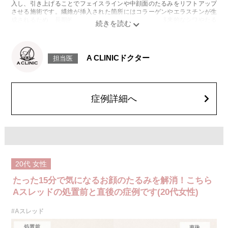
入し、引き上げることでフェイスラインや中顔面のたるみをリフトアップ
させる施術です。繊維が挿入された箇所にはコラーゲンやエラスチンが生
成されるため、長期的な美肌効果、肌質の改善効果、将来的なシワやたる
みの予防効果が期待できます。
施術時間：約15〜20分程
リスク、副作用：腫れ、内出血、疼痛、頭痛、引き攣れ感などが生じるこ
とがございます。また、稀ではありますが、施術部位の細菌感染症、皮膚
A CLINICドクター
担当医
のよれ、繊維の突出などが生じることがございます。化膿止め・痛み止め
を処方しております。服用により、何か異常があれば服用を中止してくだ
さい。
費用：1部位 184,800円(税込)
オプション：笑気麻酔 3,300円(税込)
症例詳細へ
20代
女性
たった15分で気になるお顔のたるみを解消！こちら
Aスレッドの処置前と直後の症例です(20代女性)
#Aスレッド