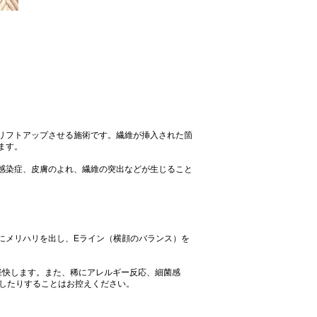
リフトアップさせる施術です。繊維が挿入された箇
ます。
感染症、皮膚のよれ、繊維の突出などが生じること
にメリハリを出し、Eライン（横顔のバランス）を
軽快します。また、稀にアレルギー反応、細菌感
ジしたりすることはお控えください。