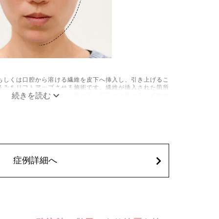
もしくは口腔から溶ける繊維を皮下へ挿入し、引き上げるこ
るみをリフトアップさせる施術です。繊維が挿入された箇所
成されるため、長期的な美肌効果、肌質の改善効果、将来的
できます。
疼痛、頭痛、引き攣れ感などが生じることがございます。ま
の細菌感染症、皮膚のよれ、繊維の突出などが生じることが
を処方しております。服用により、何か異常があれば服用を
込)
症例詳細へ
整えるために、ヒアルロン酸を皮下に注入する施術です。あ
、輪郭にメリハリを出し、Eライン（横顔のバランス）を整
の印象をシャープに見せたい方や、あごが引っ込んで見える
。