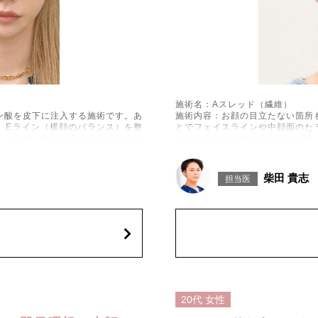
施術名：Aスレッド（繊維）
ン酸を皮下に注入する施術です。あ
施術内容：お顔の目立たない箇所
、Eライン（横顔のバランス）を整
とでフェイスラインや中顔面のた
たい方や、あごが引っ込んで見える
にはコラーゲンやエラスチンが生
なシワやたるみの予防効果が期待
施術時間：約15〜20分程
っ張り感などが生じることがありま
リスク、副作用：腫れ、内出血、
柴田 貴志
担当医
、稀にアレルギー反応、細菌感染、
た、稀ではありますが、施術部位
があります。施術後1〜2週間程度
ございます。化膿止め・痛み止め
お控えください。
中止してください。
費用：1部位 184,800円(税込)
オプション：笑気麻酔 3,300円(税
施術名：あごのヒアルロン酸注射
施術内容：あごの形やバランスを
ご先にボリュームを加えることで
込)
える効果も期待できます。顔全体
方に適したプチ整形のひとつです
20代
女性
施術時間：約10分程