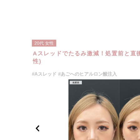
20代
女性
Aスレッドでたるみ激減！処置前と直後
性)
#Aスレッド
#あごへのヒアルロン酸注入