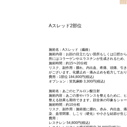
Aスレッド2部位
施術名：Aスレッド（繊維）
施術内容：お顔の目立たない箇所もしくは口腔から
所にはコラーゲンやエラスチンが生成されるため、
施術時間：約15〜20分程
リスク、副作用：腫れ、内出血、疼痛、頭痛、引き
がございます。化膿止め・痛み止めを処方しており
費用：1部位 184,800円(税込)
オプション：笑気麻酔 3,300円(税込)
施術名：あごのヒアルロン酸注射
施術内容：あごの形やバランスを整えるために、ヒ
整える効果も期待できます。顔全体の印象をシャー
施術時間：約10分程
リスク、副作用：施術後に腫れ、赤み、内出血、痛
染、血管閉塞、しこり（硬化）や小さな結節が生じ
費用：
レスチレン 54,800円(税込)