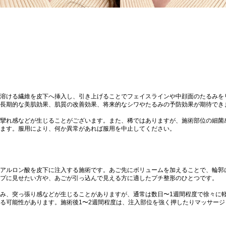
溶ける繊維を皮下へ挿入し、引き上げることでフェイスラインや中顔面のたるみを
長期的な美肌効果、肌質の改善効果、将来的なシワやたるみの予防効果が期待でき
攣れ感などが生じることがございます。また、稀ではありますが、施術部位の細菌
ます。服用により、何か異常があれば服用を中止してください。
アルロン酸を皮下に注入する施術です。あご先にボリュームを加えることで、輪郭
プに見せたい方や、あごが引っ込んで見える方に適したプチ整形のひとつです。
み、突っ張り感などが生じることがありますが、通常は数日〜1週間程度で徐々に
る可能性があります。施術後1〜2週間程度は、注入部位を強く押したりマッサー