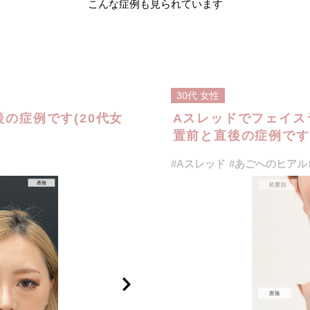
こんな症例も見られています
30代
女性
の症例です(20代女
Aスレッドでフェイス
置前と直後の症例です(
#Aスレッド
#あごへのヒアル