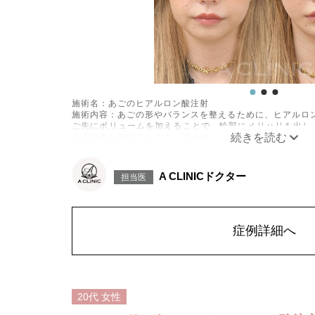
施術名：あごのヒアルロン酸注射
施術内容：あごの形やバランスを整えるために、ヒアルロ
ご先にボリュームを加えることで、輪郭にメリハリを出し
える効果も期待できます。顔全体の印象をシャープに見せ
方に適したプチ整形のひとつです。
施術時間：約10分程
リスク、副作用：施術後に腫れ、赤み、内出血、痛み、突
A CLINICドクター
担当医
すが、通常は数日〜1週間程度で徐々に軽快します。また
血管閉塞、しこり（硬化）や小さな結節が生じる可能性
は、注入部位を強く押したりマッサージしたりすることは
費用：
レスチレン 54,800円(税込)
症例詳細へ
レスチレンリフト※横浜院限定 76,800円(税込)
ジュビダームビスタウルトラXC 109,800円(税込)
クレヴィエルコントア 109,800円(税込)
ボリューマ 131,800円(税込)
オプション：表面麻酔 3,300円(税込) 笑気麻酔 3,300円(税
20代
女性
施術名：Aスレッド（繊維）