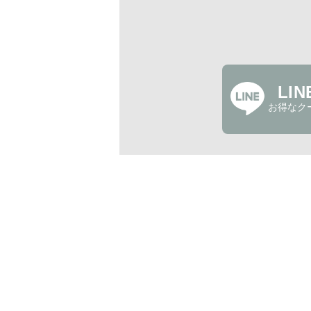
LI
お得なク