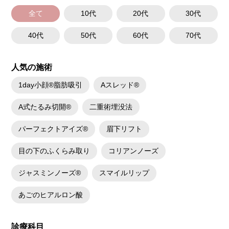
た、稀にアレルギー反応、細菌感染、血管閉塞、しこり（硬化）や小さな
結節が生じる可能性があります。施術後1〜2週間程度は、注入部位を強く
全て
10代
20代
30代
押したりマッサージしたりすることはお控えください。
費用：
40代
50代
60代
70代
レスチレン 54,800円(税込)
レスチレンリフト※横浜院限定 76,800円(税込)
ジュビダームビスタウルトラXC 109,800円(税込)
クレヴィエルコントア 109,800円(税込)
人気の施術
ボリューマ 131,800円(税込)
オプション：表面麻酔 3,300円(税込) 笑気麻酔 3,300円(税込)
1day小顔®脂肪吸引
Aスレッド®
施術名：ボトックス注射(小顔)
施術内容：ボツリヌス菌から抽出されるたんぱく質を注入し、過剰に発達
A式たるみ切開®
二重術埋没法
した筋肉の動きを抑制します。これにより噛み締めの改善、咬筋を減量し
細くする効果やフェイスラインのもたつきを改善する効果がございます。
医師とのカウンセリングで注入量をお選びいただきます。メスを使わず注
パーフェクトアイズ®
眉下リフト
射のみの処置のためダウンタイムはほとんどありません。効果は4～6か月
程続きます。
目の下のふくらみ取り
コリアンノーズ
施術時間：約10分〜20分程
リスク、副作用：腫れ、赤み、内出血、痛み、突っ張り感などが生じるこ
とがございます。また、稀にアレルギー、細菌感染症などが生じることが
ジャスミンノーズ®
スマイルリップ
ございます。ボトックス注入後は男性は3か月、女性は2か月避妊して頂く
ようお願いします。
費用：アラガン社製 21,800円(税込) 〜164,400円(税込)
あごのヒアルロン酸
韓国製ボツリヌストキシン 5,500円(税込)〜78,000円(税込)
オプション：表面麻酔 3,300円(税込) 笑気麻酔 3,300円(税込)
施術名：ボトックス注射(しわ)
診療科目