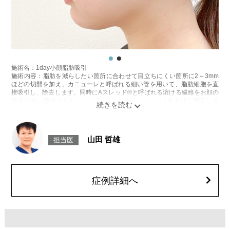
施術名：1day小顔脂肪吸引
施術内容：脂肪を減らしたい箇所に合わせて目立ちにくい箇所に2～3mm
ほどの切開を加え、カニューレと呼ばれる細い管を用いて、脂肪細胞を直
接吸引し、除去します。同時にAスレッド®と呼ばれる溶ける繊維をお顔の
目立たない部分から皮下へ挿入し、皮膚を内側から引き上げて固定しま
す。
施術時間：約30分程
リスク、副作用：赤み、熱感、痛み、しびれ、むくみ、内出血、引き攣れ
感などが術後一時的に生じることがございます。また、稀に貧血、細菌感
山田 哲雄
担当医
染症、左右差、施術箇所の知覚鈍麻、ぼこつき、硬結、瘢痕化、色素沈
着、脂肪塞栓、皮膚のよれ、繊維の突出などを生じることがございます。
費用：通常価格 437,800円(税込)
顔の脂肪吸引箇所の追加 1ヶ所ごと+162,800円(税込)
オプション：笑気麻酔 3,300円(税込)
症例詳細へ
施術名：あごのヒアルロン酸注射
施術内容：あごの形やバランスを整えるために、ヒアルロン酸を皮下に注
入する施術です。あご先にボリュームを加えることで、輪郭にメリハリを
出し、Eライン（横顔のバランス）を整える効果も期待できます。顔全体の
印象をシャープに見せたい方や、あごが引っ込んで見える方に適したプチ