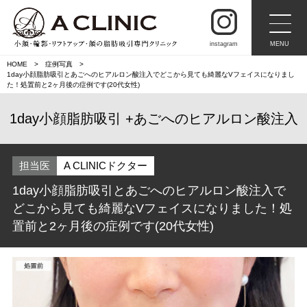
instagram
MENU
HOME
症例写真
1day小顔脂肪吸引とあごへのヒアルロン酸注入でどこから見ても綺麗なVフェイスになりまし
た！処置前と2ヶ月後の症例です(20代女性)
1day小顔脂肪吸引
あごへのヒアルロン酸注入
担当医
A CLINICドクター
1day小顔脂肪吸引とあごへのヒアルロン酸注入で
どこから見ても綺麗なVフェイスになりました！処
置前と2ヶ月後の症例です(20代女性)