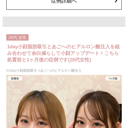
症例詳細へ
施術名：ボトックス注射(小顔)
施術内容：ボツリヌス菌から抽出されるたんぱく質を注入し、過剰に発達
した筋肉の動きを抑制します。これにより噛み締めの改善、咬筋を減量し
細くする効果やフェイスラインのもたつきを改善する効果がございます。
医師とのカウンセリングで注入量をお選びいただきます。メスを使わず注
射のみの処置のためダウンタイムはほとんどありません。効果は4～6か月
程続きます。
20代
女性
施術時間：約10分〜20分程
リスク、副作用：腫れ、赤み、内出血、痛み、突っ張り感などが生じるこ
1day小顔脂肪吸引とあごへのヒアルロン酸注入を組
とがございます。また、稀にアレルギー、細菌感染症などが生じることが
ございます。ボトックス注入後は男性は3か月、女性は2か月避妊して頂く
み合わせて余白減らして小顔アップデート！こちら
ようお願いします。
処置前と1ヶ月後の症例です(20代女性)
費用：アラガン社製 21,800円(税込) 〜164,400円(税込)
韓国製ボツリヌストキシン 5,500円(税込)〜78,000円(税込)
#1day小顔脂肪吸引
#あごへのヒアルロン酸注入
オプション：表面麻酔 3,300円(税込) 笑気麻酔 3,300円(税込)
施術名：ボトックス注射(しわ)
施術内容：ボツリヌス菌から抽出されたたんぱく質製剤（ボツリヌストキ
シン）を表情筋に注入し、筋肉の動きを一時的に抑制することで表情ジワ
の発生を防ぐ施術です。額・眉間・目尻など、表情のクセによって刻まれ
るシワの改善に効果的で、短時間の処置で自然な表情を保ちながら若々し
い印象を目指せます。シワの予防目的でも広く用いられています。
施術時間：注入箇所数により異なりますが、約10分程
リスク、副作用：腫れ、赤み、内出血、痛み、突っ張り感などが一時的に
生じることがございます。また、稀にアレルギー反応、細菌感染症、頭痛
などが生じることがございます。注入部位を強く押したりマッサージした
りするのは1〜2週間ほどお控えください。注入箇所によっては稀に眼瞼下