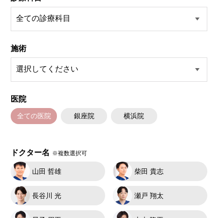
施術内容：ボツリヌス菌から抽出されたたんぱく質製剤（ボツリヌストキ
シン）を表情筋に注入し、筋肉の動きを一時的に抑制することで表情ジワ
の発生を防ぐ施術です。額・眉間・目尻など、表情のクセによって刻まれ
るシワの改善に効果的で、短時間の処置で自然な表情を保ちながら若々し
い印象を目指せます。シワの予防目的でも広く用いられています。
施術時間：注入箇所数により異なりますが、約10分程
施術
リスク、副作用：腫れ、赤み、内出血、痛み、突っ張り感などが一時的に
生じることがございます。また、稀にアレルギー反応、細菌感染症、頭痛
などが生じることがございます。注入部位を強く押したりマッサージした
りするのは1〜2週間ほどお控えください。注入箇所によっては稀に眼瞼下
垂など、ボトックスの効果に伴う副作用が生じる場合もございます。ボト
ックス注入後は、男性は3ヶ月、女性は2ヶ月避妊して頂くようお願いいた
します。
医院
費用：アラガン社製 21,800円(税込)～32,800円(税込)
韓国製ボツリヌストキシン注射 5,500円(税込)〜10,800円(税込)
全ての医院
銀座院
横浜院
オプション：表面麻酔 3,300円(税込)笑気麻酔 3,300円(税込)
ドクター名
※複数選択可
山田 哲雄
柴田 貴志
長谷川 光
瀬戸 翔太