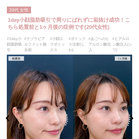
整形のひとつです。
施術時間：約10分程
20代
女性
リスク、副作用：施術後に腫れ、赤み、内出血、痛み、突っ張り感などが
生じることがありますが、通常は数日〜1週間程度で徐々に軽快します。ま
1day小顔脂肪吸引で周りにばれずに垢抜け成功！こ
た、稀にアレルギー反応、細菌感染、血管閉塞、しこり（硬化）や小さな
結節が生じる可能性があります。施術後1〜2週間程度は、注入部位を強く
ちら処置前と1ヶ月後の症例です(20代女性)
押したりマッサージしたりすることはお控えください。
費用：
#1day小
#ナゾラビア
#小顔エ
#ボトック
#あごへのヒ
#ヒアルロ
レスチレン 54,800円(税込)
顔脂肪吸
ルファット除
ラボトッ
ス注射(し
アルロン酸注
ン酸注入(シ
レスチレンリフト※横浜院限定 76,800円(税込)
引
去術
クス
わ)
入
ワ)
ジュビダームビスタウルトラXC 109,800円(税込)
クレヴィエルコントア 109,800円(税込)
ボリューマ 131,800円(税込)
オプション：表面麻酔 3,300円(税込) 笑気麻酔 3,300円(税込)