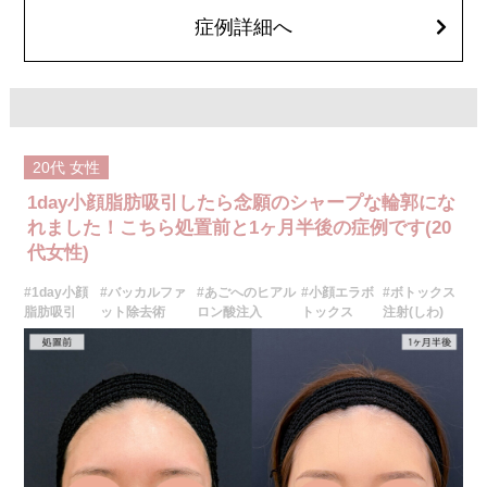
オプション：笑気麻酔 3,300円(税込)
症例詳細へ
施術名：あごのヒアルロン酸注射
施術内容：あごの形やバランスを整えるために、ヒアルロン酸を皮下に注
入する施術です。あご先にボリュームを加えることで、輪郭にメリハリを
出し、Eライン（横顔のバランス）を整える効果も期待できます。顔全体の
印象をシャープに見せたい方や、あごが引っ込んで見える方に適したプチ
整形のひとつです。
施術時間：約10分程
20代
女性
リスク、副作用：施術後に腫れ、赤み、内出血、痛み、突っ張り感などが
生じることがありますが、通常は数日〜1週間程度で徐々に軽快します。ま
1day小顔脂肪吸引したら念願のシャープな輪郭にな
た、稀にアレルギー反応、細菌感染、血管閉塞、しこり（硬化）や小さな
結節が生じる可能性があります。施術後1〜2週間程度は、注入部位を強く
れました！こちら処置前と1ヶ月半後の症例です(20
押したりマッサージしたりすることはお控えください。
代女性)
費用：
レスチレン 54,800円(税込)
#1day小顔
#バッカルファ
#あごへのヒアル
#小顔エラボ
#ボトックス
レスチレンリフト※横浜院限定 76,800円(税込)
ジュビダームビスタウルトラXC 109,800円(税込)
脂肪吸引
ット除去術
ロン酸注入
トックス
注射(しわ)
クレヴィエルコントア 109,800円(税込)
ボリューマ 131,800円(税込)
オプション：表面麻酔 3,300円(税込) 笑気麻酔 3,300円(税込)