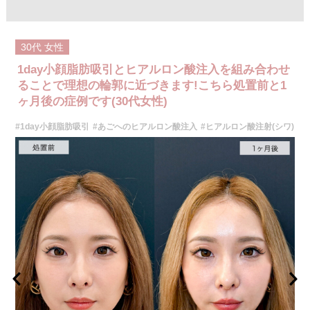
オプション：表面麻酔 3,300円(税込) 笑気麻酔 3,300円(税込)
施術名：ボトックス注射(小顔)
施術内容：ボツリヌス菌から抽出されるたんぱく質を注入し、過剰に発達
30代
女性
した筋肉の動きを抑制します。これにより噛み締めの改善、咬筋を減量し
細くする効果やフェイスラインのもたつきを改善する効果がございます。
1day小顔脂肪吸引とヒアルロン酸注入を組み合わせ
医師とのカウンセリングで注入量をお選びいただきます。メスを使わず注
射のみの処置のためダウンタイムはほとんどありません。効果は4～6か月
ることで理想の輪郭に近づきます!こちら処置前と1
程続きます。
ヶ月後の症例です(30代女性)
施術時間：約10分〜20分程
リスク、副作用：腫れ、赤み、内出血、痛み、突っ張り感などが生じるこ
#1day小顔脂肪吸引
#あごへのヒアルロン酸注入
#ヒアルロン酸注射(シワ)
とがございます。また、稀にアレルギー、細菌感染症などが生じることが
ございます。ボトックス注入後は男性は3か月、女性は2か月避妊して頂く
ようお願いします。
費用：アラガン社製 21,800円(税込) 〜164,400円(税込)
韓国製ボツリヌストキシン 5,500円(税込)〜78,000円(税込)
オプション：表面麻酔 3,300円(税込) 笑気麻酔 3,300円(税込)
施術名：1day小顔脂肪吸引
施術内容：脂肪を減らしたい箇所に合わせて目立ちにくい箇所に2～3mm
ほどの切開を加え、カニューレと呼ばれる細い管を用いて、脂肪細胞を直
接吸引し、除去します。同時にAスレッド®と呼ばれる溶ける繊維をお顔の
目立たない部分から皮下へ挿入し、皮膚を内側から引き上げて固定しま
す。
施術時間：約30分程
リスク、副作用：赤み、熱感、痛み、しびれ、むくみ、内出血、引き攣れ
感などが術後一時的に生じることがございます。また、稀に貧血、細菌感
染症、左右差、施術箇所の知覚鈍麻、ぼこつき、硬結、瘢痕化、色素沈