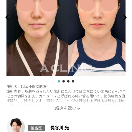
施術名：1day小顔脂肪吸引
施術内容：脂肪を減らしたい箇所に合わせて目立ちにくい箇所に2～3mm
ほどの切開を加え、カニューレと呼ばれる細い管を用いて、脂肪細胞を直
接吸引し、除去します。同時にAスレッド®と呼ばれる溶ける繊維をお顔の
目立たない部分から皮下へ挿入し、皮膚を内側から引き上げて固定しま
す。
施術時間：約30分程
リスク、副作用：赤み、熱感、痛み、しびれ、むくみ、内出血、引き攣れ
感などが術後一時的に生じることがございます。また、稀に貧血、細菌感
長谷川 光
担当医
染症、左右差、施術箇所の知覚鈍麻、ぼこつき、硬結、瘢痕化、色素沈