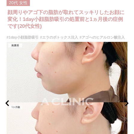
20代
女性
顔周りやアゴ下の脂肪が取れてスッキリしたお顔に
変化！1day小顔脂肪吸引の処置前と1ヵ月後の症例
です(20代女性)
#1day小顔脂肪吸引
#エラのボトックス注入
#アゴへのヒアルロン酸注入