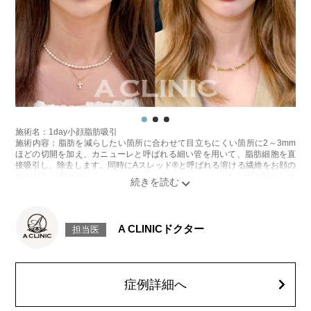
着、脂肪塞栓、皮膚のよれ、繊維の突出などを生じることがございます。
費用：通常価格 437,800円(税込)
顔の脂肪吸引箇所の追加 1ヶ所ごと+162,800円(税込)
オプション：笑気麻酔 3,300円(税込)
施術名：ボトックス注射(しわ)
施術内容：ボツリヌス菌から抽出されたたんぱく質製剤（ボツリヌストキ
シン）を表情筋に注入し、筋肉の動きを一時的に抑制することで表情ジワ
の発生を防ぐ施術です。額・眉間・目尻など、表情のクセによって刻まれ
るシワの改善に効果的で、短時間の処置で自然な表情を保ちながら若々し
い印象を目指せます。シワの予防目的でも広く用いられています。
施術時間：注入箇所数により異なりますが、約10分程
施術名：1day小顔脂肪吸引
リスク、副作用：腫れ、赤み、内出血、痛み、突っ張り感などが一時的に
施術内容：脂肪を減らしたい箇所に合わせて目立ちにくい箇所に2～3mm
生じることがございます。また、稀にアレルギー反応、細菌感染症、頭痛
ほどの切開を加え、カニューレと呼ばれる細い管を用いて、脂肪細胞を直
などが生じることがございます。注入部位を強く押したりマッサージした
接吸引し、除去します。同時にAスレッド®と呼ばれる溶ける繊維をお顔の
りするのは1〜2週間ほどお控えください。注入箇所によっては稀に眼瞼下
目立たない部分から皮下へ挿入し、皮膚を内側から引き上げて固定しま
垂など、ボトックスの効果に伴う副作用が生じる場合もございます。ボト
す。
ックス注入後は、男性は3ヶ月、女性は2ヶ月避妊して頂くようお願いいた
施術時間：約30分程
します。
リスク、副作用：赤み、熱感、痛み、しびれ、むくみ、内出血、引き攣れ
費用：アラガン社製 21,800円(税込)～32,800円(税込)
感などが術後一時的に生じることがございます。また、稀に貧血、細菌感
A CLINICドクター
韓国製ボツリヌストキシン注射 5,500円(税込)〜10,800円(税込)
担当医
染症、左右差、施術箇所の知覚鈍麻、ぼこつき、硬結、瘢痕化、色素沈
オプション：表面麻酔 3,300円(税込)笑気麻酔 3,300円(税込)
着、脂肪塞栓、皮膚のよれ、繊維の突出などを生じることがございます。
費用：通常価格 437,800円(税込)
施術名：顔の脂肪吸引
顔の脂肪吸引箇所の追加 1ヶ所ごと+162,800円(税込)
施術内容：脂肪を減らしたい箇所に合わせて目立ちにくい箇所に2～3mm
オプション：笑気麻酔 3,300円(税込)
症例詳細へ
ほどの切開を加え、カニューレと呼ばれる細い管を用いて、脂肪細胞を直
に吸引・除去します。チュメセント液と呼ばれる生理食塩水の中に、止血
施術名：あごのヒアルロン酸注射
薬や麻酔薬を混ぜた溶液を吸引する脂肪層に注入してから吸引します。術
施術内容：あごの形やバランスを整えるために、ヒアルロン酸を皮下に注