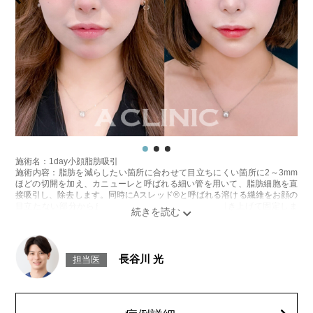
じることがございます。注入箇所を強く刺激するようなマッサージは1〜2
週間ほどお控えください。
費用：
レスチレン 43,800円～148,000円(税込)
レスチレンリフト※横浜院限定 65,800円～228,800円(税込)
ジュビダームビスタウルトラXC 98,800円～283,800円(税込)
ジュビダームビスタボルベラXC 98,800円～283,800円(税込)
ボリューマ 120,800円～327,800円(税込)
オプション：表面麻酔 3,300円(税込) 笑気麻酔 3,300円(税込)
施術名：1day小顔脂肪吸引
施術内容：脂肪を減らしたい箇所に合わせて目立ちにくい箇所に2～3mm
ほどの切開を加え、カニューレと呼ばれる細い管を用いて、脂肪細胞を直
接吸引し、除去します。同時にAスレッド®と呼ばれる溶ける繊維をお顔の
目立たない部分から皮下へ挿入し、皮膚を内側から引き上げて固定しま
す。
施術時間：約30分程
リスク、副作用：赤み、熱感、痛み、しびれ、むくみ、内出血、引き攣れ
感などが術後一時的に生じることがございます。また、稀に貧血、細菌感
長谷川 光
担当医
染症、左右差、施術箇所の知覚鈍麻、ぼこつき、硬結、瘢痕化、色素沈
着、脂肪塞栓、皮膚のよれ、繊維の突出などを生じることがございます。
費用：通常価格 437,800円(税込)
顔の脂肪吸引箇所の追加 1ヶ所ごと+162,800円(税込)
オプション：笑気麻酔 3,300円(税込)