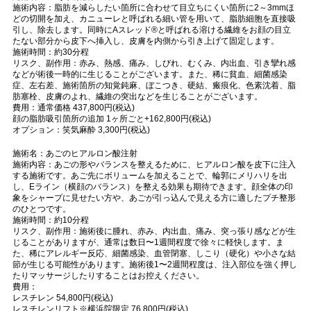
施術内容：脂肪を減らしたい箇所に合わせて目立ちにくい箇所に2～3mmほ
どの切開を加え、カニューレと呼ばれる細い管を用いて、脂肪細胞を直接吸
引し、除去します。同時にAスレッド®と呼ばれる溶ける繊維をお顔の目立
たない部分から皮下へ挿入し、皮膚を内側から引き上げて固定します。
施術時間：約30分程
リスク、副作用：赤み、熱感、痛み、しびれ、むくみ、内出血、引き攣れ感
などが術後一時的に生じることがございます。また、稀に貧血、細菌感染
症、左右差、施術箇所の知覚鈍麻、ぼこつき、硬結、瘢痕化、色素沈着、脂
肪塞栓、皮膚のよれ、繊維の突出などを生じることがございます。
費用：通常価格 437,800円(税込)
顔の脂肪吸引箇所の追加 1ヶ所ごと+162,800円(税込)
オプション：笑気麻酔 3,300円(税込)
施術名：あごのヒアルロン酸注射
施術内容：あごの形やバランスを整えるために、ヒアルロン酸を皮下に注入
する施術です。あご先にボリュームを加えることで、輪郭にメリハリを出
し、Eライン（横顔のバランス）を整える効果も期待できます。顔全体の印
象をシャープに見せたい方や、あごが引っ込んで見える方に適したプチ整形
のひとつです。
施術時間：約10分程
リスク、副作用：施術後に腫れ、赤み、内出血、痛み、突っ張り感などが生
じることがありますが、通常は数日〜1週間程度で徐々に軽快します。ま
た、稀にアレルギー反応、細菌感染、血管閉塞、しこり（硬化）や小さな結
節が生じる可能性があります。施術後1〜2週間程度は、注入部位を強く押し
たりマッサージしたりすることはお控えください。
費用：
レスチレン 54,800円(税込)
レスチレンリフト※横浜院限定 76,800円(税込)