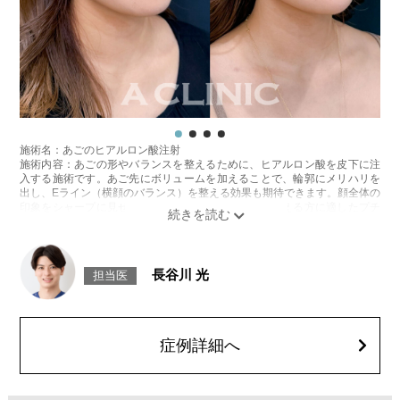
施術名：あごのヒアルロン酸注射
施術内容：あごの形やバランスを整えるために、ヒアルロン酸を皮下に注
入する施術です。あご先にボリュームを加えることで、輪郭にメリハリを
出し、Eライン（横顔のバランス）を整える効果も期待できます。顔全体の
印象をシャープに見せたい方や、あごが引っ込んで見える方に適したプチ
整形のひとつです。
施術時間：約10分程
リスク、副作用：施術後に腫れ、赤み、内出血、痛み、突っ張り感などが
生じることがありますが、通常は数日〜1週間程度で徐々に軽快します。ま
長谷川 光
担当医
た、稀にアレルギー反応、細菌感染、血管閉塞、しこり（硬化）や小さな
結節が生じる可能性があります。施術後1〜2週間程度は、注入部位を強く
押したりマッサージしたりすることはお控えください。
費用：
レスチレン 54,800円(税込)
症例詳細へ
レスチレンリフト※横浜院限定 76,800円(税込)
ジュビダームビスタウルトラXC 109,800円(税込)
クレヴィエルコントア 109,800円(税込)
ボリューマ 131,800円(税込)