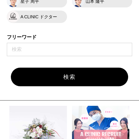
星子 周平
山本 隆平
A CLINIC ドクター
フリーワード