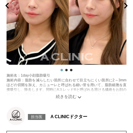
垂など、ボトックスの効果に伴う副作用が生じる場合もございます。ボト
ックス注入後は、男性は3ヶ月、女性は2ヶ月避妊して頂くようお願いいた
します。
費用：アラガン社製 21,800円(税込)～32,800円(税込)
韓国製ボツリヌストキシン注射 5,500円(税込)〜10,800円(税込)
オプション：表面麻酔 3,300円(税込)笑気麻酔 3,300円(税込)
施術名：あごのヒアルロン酸注射
施術内容：あごの形やバランスを整えるために、ヒアルロン酸を皮下に注
入する施術です。あご先にボリュームを加えることで、輪郭にメリハリを
出し、Eライン（横顔のバランス）を整える効果も期待できます。顔全体の
印象をシャープに見せたい方や、あごが引っ込んで見える方に適したプチ
整形のひとつです。
施術時間：約10分程
リスク、副作用：施術後に腫れ、赤み、内出血、痛み、突っ張り感などが
生じることがありますが、通常は数日〜1週間程度で徐々に軽快します。ま
施術名：1day小顔脂肪吸引
た、稀にアレルギー反応、細菌感染、血管閉塞、しこり（硬化）や小さな
施術内容：脂肪を減らしたい箇所に合わせて目立ちにくい箇所に2～3mm
結節が生じる可能性があります。施術後1〜2週間程度は、注入部位を強く
ほどの切開を加え、カニューレと呼ばれる細い管を用いて、脂肪細胞を直
押したりマッサージしたりすることはお控えください。
接吸引し、除去します。同時にAスレッド®と呼ばれる溶ける繊維をお顔の
費用：
目立たない部分から皮下へ挿入し、皮膚を内側から引き上げて固定しま
レスチレン 54,800円(税込)
す。
レスチレンリフト※横浜院限定 76,800円(税込)
施術時間：約30分程
ジュビダームビスタウルトラXC 109,800円(税込)
リスク、副作用：赤み、熱感、痛み、しびれ、むくみ、内出血、引き攣れ
クレヴィエルコントア 109,800円(税込)
感などが術後一時的に生じることがございます。また、稀に貧血、細菌感
A CLINICドクター
ボリューマ 131,800円(税込)
担当医
染症、左右差、施術箇所の知覚鈍麻、ぼこつき、硬結、瘢痕化、色素沈
オプション：表面麻酔 3,300円(税込) 笑気麻酔 3,300円(税込)
着、脂肪塞栓、皮膚のよれ、繊維の突出などを生じることがございます。
費用：通常価格 437,800円(税込)
顔の脂肪吸引箇所の追加 1ヶ所ごと+162,800円(税込)