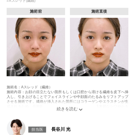
#Aスレッド(繊維)
施術前
施術直後
施術名：Aスレッド（繊維）
施術内容：お顔の目立たない箇所もしくは口腔から溶ける繊維を皮下へ挿
入し、引き上げることでフェイスラインや中顔面のたるみをリフトアップ
させる施術です。繊維が挿入された箇所にはコラーゲンやエラスチンが生
成されるため、長期的な美肌効果、肌質の改善効果、将来的なシワやたる
みの予防効果が期待できます。
施術時間：約15〜20分程
リスク、副作用：腫れ、内出血、疼痛、頭痛、引き攣れ感などが生じるこ
とがございます。また、稀ではありますが、施術部位の細菌感染症、皮膚
長谷川 光
担当医
のよれ、繊維の突出などが生じることがございます。化膿止め・痛み止め