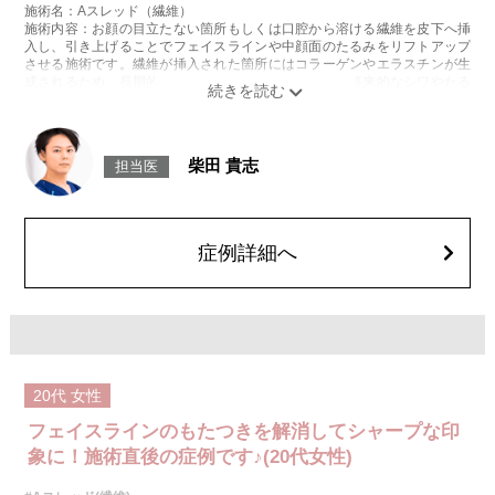
施術名：Aスレッド（繊維）
施術内容：お顔の目立たない箇所もしくは口腔から溶ける繊維を皮下へ挿
入し、引き上げることでフェイスラインや中顔面のたるみをリフトアップ
させる施術です。繊維が挿入された箇所にはコラーゲンやエラスチンが生
成されるため、長期的な美肌効果、肌質の改善効果、将来的なシワやたる
みの予防効果が期待できます。
施術時間：約15〜20分程
リスク、副作用：腫れ、内出血、疼痛、頭痛、引き攣れ感などが生じるこ
とがございます。また、稀ではありますが、施術部位の細菌感染症、皮膚
柴田 貴志
担当医
のよれ、繊維の突出などが生じることがございます。化膿止め・痛み止め
を処方しております。服用により、何か異常があれば服用を中止してくだ
さい。
費用：1部位 184,800円(税込)
オプション：笑気麻酔 3,300円(税込)
症例詳細へ
20代
女性
フェイスラインのもたつきを解消してシャープな印
象に！施術直後の症例です♪(20代女性)