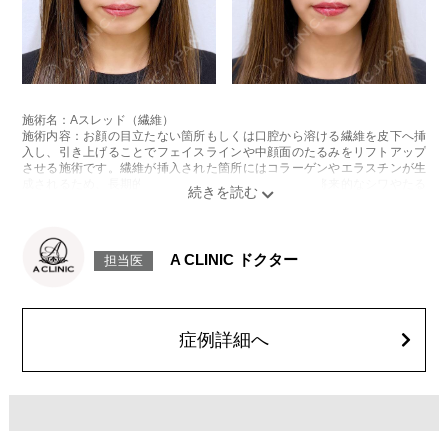
施術名：Aスレッド（繊維）
施術内容：お顔の目立たない箇所もしくは口腔から溶ける繊維を皮下へ挿
入し、引き上げることでフェイスラインや中顔面のたるみをリフトアップ
させる施術です。繊維が挿入された箇所にはコラーゲンやエラスチンが生
成されるため、長期的な美肌効果、肌質の改善効果、将来的なシワやたる
みの予防効果が期待できます。
施術時間：約15〜20分程
リスク、副作用：腫れ、内出血、疼痛、頭痛、引き攣れ感などが生じるこ
とがございます。また、稀ではありますが、施術部位の細菌感染症、皮膚
A CLINIC ドクター
担当医
のよれ、繊維の突出などが生じることがございます。化膿止め・痛み止め
を処方しております。服用により、何か異常があれば服用を中止してくだ
さい。
費用：1部位 184,800円(税込)
オプション：笑気麻酔 3,300円(税込)
症例詳細へ