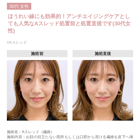
30代
女性
ほうれい線にも効果的！アンチエイジングケアとし
ても人気なAスレッド処置前と処置直後です(30代女
性)
#Aスレッド
施術前
施術直後
施術名：Aスレッド（繊維）
施術内容：お顔の目立たない箇所もしくは口腔から溶ける繊維を皮下へ挿