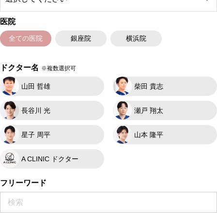
医院
全ての医院
銀座院
横浜院
ドクター名
※複数選択可
山田 哲雄
柴田 貴志
長谷川 光
瀬戸 翔太
星子 周平
山本 隆平
A CLINIC ドクター
フリーワード