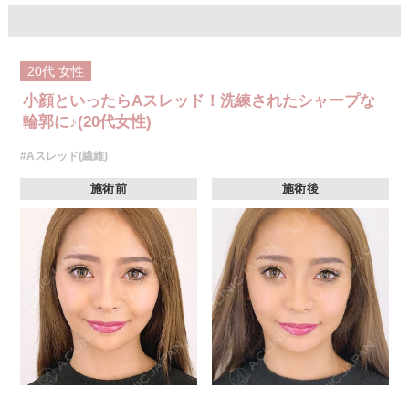
20代
女性
小顔といったらAスレッド！洗練されたシャープな
輪郭に♪(20代女性)
#Aスレッド(繊維)
施術前
施術後