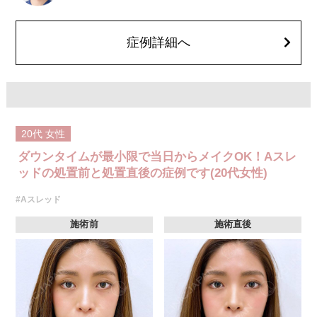
を処方しております。服用により、何か異常があれば服用を中止してくだ
さい。
費用：1部位 184,800円(税込)
オプション：笑気麻酔 3,300円(税込)
症例詳細へ
20代
女性
ダウンタイムが最小限で当日からメイクOK！Aスレ
ッドの処置前と処置直後の症例です(20代女性)
#Aスレッド
施術前
施術直後