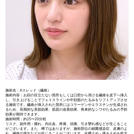
施術名：Aスレッド（繊維）
施術内容：お顔の目立たない箇所もしくは口腔から溶ける繊維を皮下へ挿入
し、引き上げることでフェイスラインや中顔面のたるみをリフトアップさせ
る施術です。繊維が挿入された箇所にはコラーゲンやエラスチンが生成され
るため、長期的な美肌効果、肌質の改善効果、将来的なシワやたるみの予防
効果が期待できます。
施術時間：約15〜20分程
リスク、副作用：腫れ、内出血、疼痛、頭痛、引き攣れ感などが生じること
がございます。また、稀ではありますが、施術部位の細菌感染症、皮膚のよ
れ、繊維の突出などが生じることがございます。化膿止め・痛み止めを処方