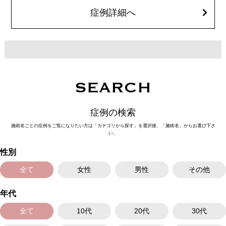
オプション：笑気麻酔 3,300円(税込)
症例詳細へ
SEARCH
症例の検索
施術名ごとの症例をご覧になりたい方は「カテゴリから探す」を選択後、「施術名」からお選び下さ
い。
性別
全て
女性
男性
その他
年代
全て
10代
20代
30代