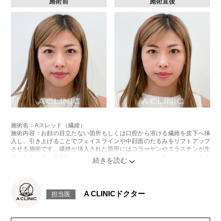
施術前
施術直後
施術名：Aスレッド（繊維）
施術内容：お顔の目立たない箇所もしくは口腔から溶ける繊維を皮下へ挿
入し、引き上げることでフェイスラインや中顔面のたるみをリフトアップ
させる施術です。繊維が挿入された箇所にはコラーゲンやエラスチンが生
成されるため、長期的な美肌効果、肌質の改善効果、将来的なシワやたる
みの予防効果が期待できます。
施術時間：約15〜20分程
リスク、副作用：腫れ、内出血、疼痛、頭痛、引き攣れ感などが生じるこ
とがございます。また、稀ではありますが、施術部位の細菌感染症、皮膚
A CLINICドクター
担当医
のよれ、繊維の突出などが生じることがございます。化膿止め・痛み止め
を処方しております。服用により、何か異常があれば服用を中止してくだ
さい。
費用：1部位 184,800円(税込)