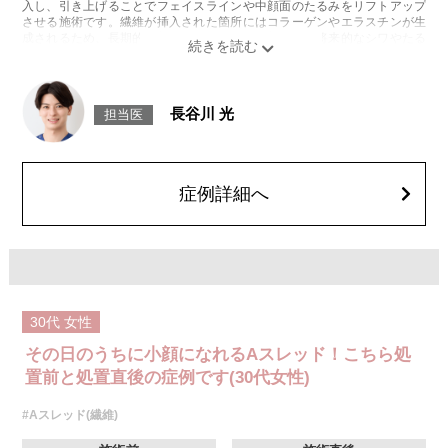
入し、引き上げることでフェイスラインや中顔面のたるみをリフトアップ
させる施術です。繊維が挿入された箇所にはコラーゲンやエラスチンが生
成されるため、長期的な美肌効果、肌質の改善効果、将来的なシワやたる
みの予防効果が期待できます。
施術時間：約15〜20分程
リスク、副作用：腫れ、内出血、疼痛、頭痛、引き攣れ感などが生じるこ
とがございます。また、稀ではありますが、施術部位の細菌感染症、皮膚
長谷川 光
担当医
のよれ、繊維の突出などが生じることがございます。化膿止め・痛み止め
を処方しております。服用により、何か異常があれば服用を中止してくだ
さい。
費用：1部位 184,800円(税込)
オプション：笑気麻酔 3,300円(税込)
症例詳細へ
30代
女性
その日のうちに小顔になれるAスレッド！こちら処
置前と処置直後の症例です(30代女性)
#Aスレッド(繊維)