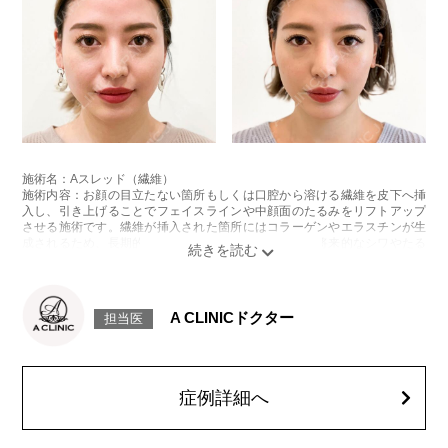
施術名：Aスレッド（繊維）
施術内容：お顔の目立たない箇所もしくは口腔から溶ける繊維を皮下へ挿
入し、引き上げることでフェイスラインや中顔面のたるみをリフトアップ
させる施術です。繊維が挿入された箇所にはコラーゲンやエラスチンが生
成されるため、長期的な美肌効果、肌質の改善効果、将来的なシワやたる
みの予防効果が期待できます。
施術時間：約15〜20分程
リスク、副作用：腫れ、内出血、疼痛、頭痛、引き攣れ感などが生じるこ
とがございます。また、稀ではありますが、施術部位の細菌感染症、皮膚
A CLINICドクター
担当医
のよれ、繊維の突出などが生じることがございます。化膿止め・痛み止め
を処方しております。服用により、何か異常があれば服用を中止してくだ
さい。
費用：1部位 184,800円(税込)
オプション：笑気麻酔 3,300円(税込)
症例詳細へ