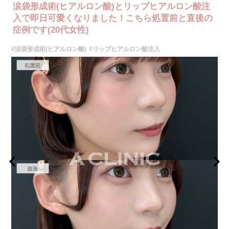
ザインしていきます。
涙袋形成術(ヒアルロン酸)とリップヒアルロン酸注
施術時間：注入箇所数により異なりますが、10分程度です。
リスク、副作用：施術後に腫れ、赤み、内出血、痛み、突っ張り感などが
入で即日可愛くなりました！こちら処置前と直後の
生じることがありますが、通常は一時的なもので数日〜1週間程度で軽快し
症例です(20代女性)
ていきます。まれに、ヒアルロン酸に対するアレルギー反応や、細菌感
染、血管閉塞といった重篤な合併症が生じる可能性もあります。施術後1〜
#涙袋形成術(ヒアルロン酸)
#リップヒアルロン酸注入
2週間は、注入部位を強く押したりマッサージしたりすることはお控えくだ
さい。
費用：
レスチレン 46,100円〜76,800円(税込)
レスチレンリフト※横浜院限定 59,300円～98,800円(税込)
ジュビダームビスタボルベラXC 79,100円〜131,800円(税込)
グロス注射 21,800円(税込)
オプション：表面麻酔 3,300円(税込) 笑気麻酔 3,300円(税込)