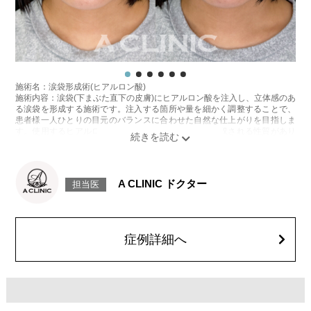
施術名：涙袋形成術(ヒアルロン酸)
施術内容：涙袋(下まぶた直下の皮膚)にヒアルロン酸を注入し、立体感のあ
る涙袋を形成する施術です。注入する箇所や量を細かく調整することで、
患者様一人ひとりの目元のバランスに合わせた自然な仕上がりを目指しま
す。使用するヒアルロン酸は、時間とともに体内に吸収される性質があり
ます。持続期間は製剤の種類や体質、代謝などにより個人差があります。
施術時間：約15分程
リスク、副作用：腫れ、赤み、内出血、痛み、突っ張り感などが生じるこ
とがございます。また、稀にアレルギー、細菌感染症、血管閉塞などが生
A CLINIC ドクター
担当医
じることがございます。注入箇所を強く刺激するようなマッサージは1〜2
週間ほどお控えください。
費用：
レスチレン 76,800円(税込)
レスチレンリフト※横浜院限定 98,800円(税込)
症例詳細へ
ジュビダームビスタ ボルベラ XC 131,800円(税込)
クレヴィエルコントア・クレヴィエルプライム 131,800円(税込)
オプション：表面麻酔 3,300円(税込) 笑気麻酔 3,300円(税込)
施術名：唇のヒアルロン酸注射
施術内容：唇のボリューム不足や左右差、輪郭のぼやけが気になる方に対
し、ヒアルロン酸を唇に注入して、ふっくらとした立体感や理想的なフォ