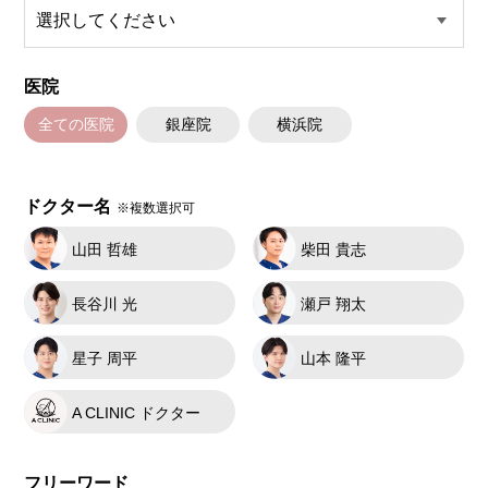
医院
全ての医院
銀座院
横浜院
ドクター名
※複数選択可
山田 哲雄
柴田 貴志
長谷川 光
瀬戸 翔太
星子 周平
山本 隆平
A CLINIC ドクター
フリーワード