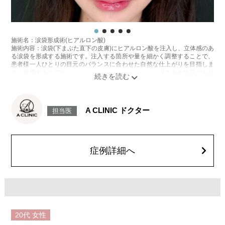
施術名：涙袋形成術(ヒアルロン酸)
施術内容：涙袋(下まぶた直下の皮膚)にヒアルロン酸を注入し、立体感のあ
る涙袋を形成する施術です。注入する箇所や量を細かく調整することで、
患者様一人ひとりの目元のバランスに合わせた自然な仕上がりを目指しま
す。使用するヒアルロン酸は、時間とともに体内に吸収される性質があり
ます。持続期間は製剤の種類や体質、代謝などにより個人差があります。
施術時間：約15分程
リスク、副作用：腫れ、赤み、内出血、痛み、突っ張り感などが生じるこ
とがございます。また、稀にアレルギー、細菌感染症、血管閉塞などが生
A CLINIC ドクター
担当医
じることがございます。注入箇所を強く刺激するようなマッサージは1〜2
週間ほどお控えください。
費用：
レスチレン 76,800円(税込)
レスチレンリフト※横浜院限定 98,800円(税込)
症例詳細へ
ジュビダームビスタ ボルベラ XC 131,800円(税込)
クレヴィエルコントア・クレヴィエルプライム 131,800円(税込)
オプション：表面麻酔 3,300円(税込) 笑気麻酔 3,300円(税込)
施術名：唇のヒアルロン酸注射
施術内容：唇のボリューム不足や左右差、輪郭のぼやけが気になる方に対
し、ヒアルロン酸を唇に注入して、ふっくらとした立体感や理想的なフォ
ルムを整える施術です。上唇と下唇のバランスを調整したり、口角の印象
20代
女性
を改善したりすることも可能で、ナチュラルな仕上がりを重視しながらデ