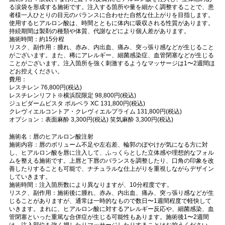
る涙袋を形成する施術です。注入する箇所や量を細かく調整することで、患
者様一人ひとりの目元のバランスに合わせた自然な仕上がりを目指します。
使用するヒアルロン酸は、時間とともに体内に吸収される性質があります。
持続期間は製剤の種類や体質、代謝などにより個人差があります。
施術時間：約15分程
リスク、副作用：腫れ、赤み、内出血、痛み、突っ張り感などが生じること
がございます。また、稀にアレルギー、細菌感染症、血管閉塞などが生じる
ことがございます。注入箇所を強く刺激するようなマッサージは1〜2週間ほ
どお控えください。
費用：
レスチレン 76,800円(税込)
レスチレンリフト※横浜院限定 98,800円(税込)
ジュビダームビスタ ボルベラ XC 131,800円(税込)
クレヴィエルコントア・クレヴィエルプライム 131,800円(税込)
オプション：表面麻酔 3,300円(税込) 笑気麻酔 3,300円(税込)
施術名：唇のヒアルロン酸注射
施術内容：唇のボリューム不足や左右差、輪郭のぼやけが気になる方に対
し、ヒアルロン酸を唇に注入して、ふっくらとした立体感や理想的なフォル
ムを整える施術です。上唇と下唇のバランスを調整したり、口角の印象を改
善したりすることも可能で、ナチュラルな仕上がりを重視しながらデザイン
していきます。
施術時間：注入箇所数により異なりますが、10分程度です。
リスク、副作用：施術後に腫れ、赤み、内出血、痛み、突っ張り感などが生
じることがありますが、通常は一時的なもので数日〜1週間程度で軽快して
いきます。まれに、ヒアルロン酸に対するアレルギー反応や、細菌感染、血
管閉塞といった重篤な合併症が生じる可能性もあります。施術後1〜2週間
は、注入部位を強く押したりマッサージしたりすることはお控えください。