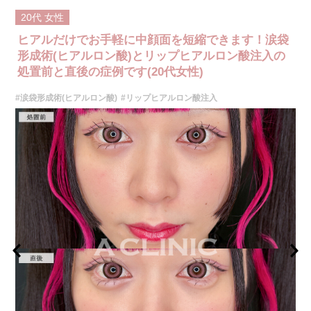
ルムを整える施術です。上唇と下唇のバランスを調整したり、口角の印象
20代
女性
を改善したりすることも可能で、ナチュラルな仕上がりを重視しながらデ
ザインしていきます。
ヒアルだけでお手軽に中顔面を短縮できます！涙袋
施術時間：注入箇所数により異なりますが、10分程度です。
リスク、副作用：施術後に腫れ、赤み、内出血、痛み、突っ張り感などが
形成術(ヒアルロン酸)とリップヒアルロン酸注入の
生じることがありますが、通常は一時的なもので数日〜1週間程度で軽快し
処置前と直後の症例です(20代女性)
ていきます。まれに、ヒアルロン酸に対するアレルギー反応や、細菌感
染、血管閉塞といった重篤な合併症が生じる可能性もあります。施術後1〜
#涙袋形成術(ヒアルロン酸)
#リップヒアルロン酸注入
2週間は、注入部位を強く押したりマッサージしたりすることはお控えくだ
さい。
費用：
レスチレン 46,100円〜76,800円(税込)
レスチレンリフト※横浜院限定 59,300円～98,800円(税込)
ジュビダームビスタボルベラXC 79,100円〜131,800円(税込)
グロス注射 21,800円(税込)
オプション：表面麻酔 3,300円(税込) 笑気麻酔 3,300円(税込)