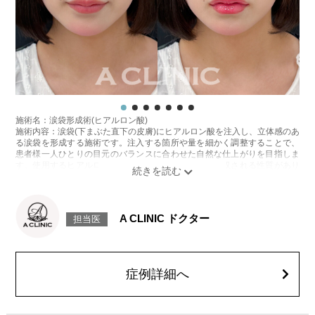
施術名：涙袋形成術(ヒアルロン酸)
施術内容：涙袋(下まぶた直下の皮膚)にヒアルロン酸を注入し、立体感のあ
る涙袋を形成する施術です。注入する箇所や量を細かく調整することで、
患者様一人ひとりの目元のバランスに合わせた自然な仕上がりを目指しま
す。使用するヒアルロン酸は、時間とともに体内に吸収される性質があり
ます。持続期間は製剤の種類や体質、代謝などにより個人差があります。
施術時間：約15分程
リスク、副作用：腫れ、赤み、内出血、痛み、突っ張り感などが生じるこ
とがございます。また、稀にアレルギー、細菌感染症、血管閉塞などが生
A CLINIC ドクター
担当医
じることがございます。注入箇所を強く刺激するようなマッサージは1〜2
週間ほどお控えください。
費用：
レスチレン 76,800円(税込)
レスチレンリフト※横浜院限定 98,800円(税込)
症例詳細へ
ジュビダームビスタ ボルベラ XC 131,800円(税込)
クレヴィエルコントア・クレヴィエルプライム 131,800円(税込)
オプション：表面麻酔 3,300円(税込) 笑気麻酔 3,300円(税込)