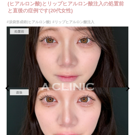
リスク、副作用：施術後に腫れ、赤み、内出血、痛み、突っ張り感などが
(ヒアルロン酸)とリップヒアルロン酸注入の処置前
生じることがありますが、通常は一時的なもので数日〜1週間程度で軽快し
と直後の症例です(20代女性)
ていきます。まれに、ヒアルロン酸に対するアレルギー反応や、細菌感
染、血管閉塞といった重篤な合併症が生じる可能性もあります。施術後1〜
#涙袋形成術(ヒアルロン酸)
#リップヒアルロン酸注入
2週間は、注入部位を強く押したりマッサージしたりすることはお控えくだ
さい。
費用：
レスチレン 46,100円〜76,800円(税込)
レスチレンリフト※横浜院限定 59,300円～98,800円(税込)
ジュビダームビスタボルベラXC 79,100円〜131,800円(税込)
グロス注射 21,800円(税込)
オプション：表面麻酔 3,300円(税込) 笑気麻酔 3,300円(税込)