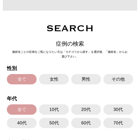
施術名：唇のヒアルロン酸注射
施術内容：唇のボリューム不足や左右差、輪郭のぼやけが気になる方に対
し、ヒアルロン酸を唇に注入して、ふっくらとした立体感や理想的なフォ
ルムを整える施術です。上唇と下唇のバランスを調整したり、口角の印象
を改善したりすることも可能で、ナチュラルな仕上がりを重視しながらデ
SEARCH
ザインしていきます。
施術時間：注入箇所数により異なりますが、10分程度です。
リスク、副作用：施術後に腫れ、赤み、内出血、痛み、突っ張り感などが
症例の検索
生じることがありますが、通常は一時的なもので数日〜1週間程度で軽快し
ていきます。まれに、ヒアルロン酸に対するアレルギー反応や、細菌感
施術名ごとの症例をご覧になりたい方は「カテゴリから探す」を選択後、「施術名」からお
染、血管閉塞といった重篤な合併症が生じる可能性もあります。施術後1〜
選び下さい。
2週間は、注入部位を強く押したりマッサージしたりすることはお控えくだ
さい。
性別
費用：
レスチレン 46,100円〜76,800円(税込)
レスチレンリフト※横浜院限定 59,300円～98,800円(税込)
全て
女性
男性
その他
ジュビダームビスタボルベラXC 79,100円〜131,800円(税込)
グロス注射 21,800円(税込)
オプション：表面麻酔 3,300円(税込) 笑気麻酔 3,300円(税込)
年代
全て
10代
20代
30代
40代
50代
60代
70代