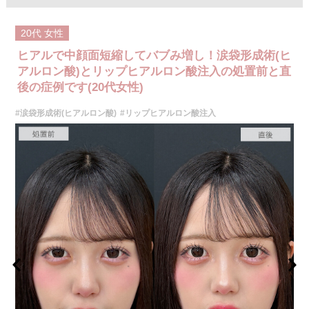
施術内容：唇のボリューム不足や左右差、輪郭のぼやけが気になる方に対
し、ヒアルロン酸を唇に注入して、ふっくらとした立体感や理想的なフォ
ルムを整える施術です。上唇と下唇のバランスを調整したり、口角の印象
20代
女性
を改善したりすることも可能で、ナチュラルな仕上がりを重視しながらデ
ザインしていきます。
ヒアルで中顔面短縮してバブみ増し！涙袋形成術(ヒ
施術時間：注入箇所数により異なりますが、10分程度です。
リスク、副作用：施術後に腫れ、赤み、内出血、痛み、突っ張り感などが
アルロン酸)とリップヒアルロン酸注入の処置前と直
生じることがありますが、通常は一時的なもので数日〜1週間程度で軽快し
後の症例です(20代女性)
ていきます。まれに、ヒアルロン酸に対するアレルギー反応や、細菌感
染、血管閉塞といった重篤な合併症が生じる可能性もあります。施術後1〜
#涙袋形成術(ヒアルロン酸)
#リップヒアルロン酸注入
2週間は、注入部位を強く押したりマッサージしたりすることはお控えくだ
さい。
費用：
レスチレン 46,100円〜76,800円(税込)
レスチレンリフト※横浜院限定 59,300円～98,800円(税込)
ジュビダームビスタボルベラXC 79,100円〜131,800円(税込)
グロス注射 21,800円(税込)
オプション：表面麻酔 3,300円(税込) 笑気麻酔 3,300円(税込)