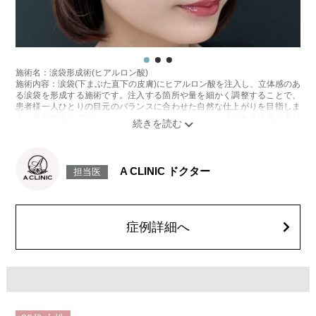
施術名：涙袋形成術(ヒアルロン酸)
施術内容：涙袋(下まぶた直下の皮膚)にヒアルロン酸を注入し、立体感のあ
る涙袋を形成する施術です。注入する箇所や量を細かく調整することで、
患者様一人ひとりの目元のバランスに合わせた自然な仕上がりを目指しま
す。使用するヒアルロン酸は、時間とともに体内に吸収される性質があり
ます。持続期間は製剤の種類や体質、代謝などにより個人差があります。
施術時間：約15分程
リスク、副作用：腫れ、赤み、内出血、痛み、突っ張り感などが生じるこ
とがございます。また、稀にアレルギー、細菌感染症、血管閉塞などが生
A CLINIC ドクター
担当医
じることがございます。注入箇所を強く刺激するようなマッサージは1〜2
週間ほどお控えください。
費用：
レスチレン 76,800円(税込)
レスチレンリフト※横浜院限定 98,800円(税込)
症例詳細へ
ジュビダームビスタ ボルベラ XC 131,800円(税込)
クレヴィエルコントア・クレヴィエルプライム 131,800円(税込)
オプション：表面麻酔 3,300円(税込) 笑気麻酔 3,300円(税込)
施術名：唇のヒアルロン酸注射
施術内容：唇のボリューム不足や左右差、輪郭のぼやけが気になる方に対
し、ヒアルロン酸を唇に注入して、ふっくらとした立体感や理想的なフォ
ルムを整える施術です。上唇と下唇のバランスを調整したり、口角の印象