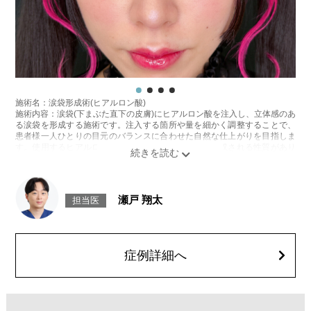
施術名：涙袋形成術(ヒアルロン酸)
施術内容：涙袋(下まぶた直下の皮膚)にヒアルロン酸を注入し、立体感のあ
る涙袋を形成する施術です。注入する箇所や量を細かく調整することで、
患者様一人ひとりの目元のバランスに合わせた自然な仕上がりを目指しま
す。使用するヒアルロン酸は、時間とともに体内に吸収される性質があり
ます。持続期間は製剤の種類や体質、代謝などにより個人差があります。
施術時間：約15分程
リスク、副作用：腫れ、赤み、内出血、痛み、突っ張り感などが生じるこ
とがございます。また、稀にアレルギー、細菌感染症、血管閉塞などが生
瀬戸 翔太
担当医
じることがございます。注入箇所を強く刺激するようなマッサージは1〜2
週間ほどお控えください。
費用：
レスチレン 76,800円(税込)
レスチレンリフト※横浜院限定 98,800円(税込)
症例詳細へ
ジュビダームビスタ ボルベラ XC 131,800円(税込)
クレヴィエルコントア・クレヴィエルプライム 131,800円(税込)
オプション：表面麻酔 3,300円(税込) 笑気麻酔 3,300円(税込)
施術名：唇のヒアルロン酸注射