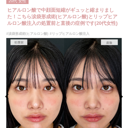
20代
女性
を改善したりすることも可能で、ナチュラルな仕上がりを重視しながらデ
ザインしていきます。
ヒアルロン酸で中顔面短縮がギュッと縮まりまし
施術時間：注入箇所数により異なりますが、10分程度です。
リスク、副作用：施術後に腫れ、赤み、内出血、痛み、突っ張り感などが
た！こちら涙袋形成術(ヒアルロン酸)とリップヒア
生じることがありますが、通常は一時的なもので数日〜1週間程度で軽快し
ルロン酸注入の処置前と直後の症例です(20代女性)
ていきます。まれに、ヒアルロン酸に対するアレルギー反応や、細菌感
染、血管閉塞といった重篤な合併症が生じる可能性もあります。施術後1〜
#涙袋形成術(ヒアルロン酸)
#リップヒアルロン酸注入
2週間は、注入部位を強く押したりマッサージしたりすることはお控えくだ
さい。
費用：
レスチレン 46,100円〜76,800円(税込)
レスチレンリフト※横浜院限定 59,300円～98,800円(税込)
ジュビダームビスタボルベラXC 79,100円〜131,800円(税込)
グロス注射 21,800円(税込)
オプション：表面麻酔 3,300円(税込) 笑気麻酔 3,300円(税込)