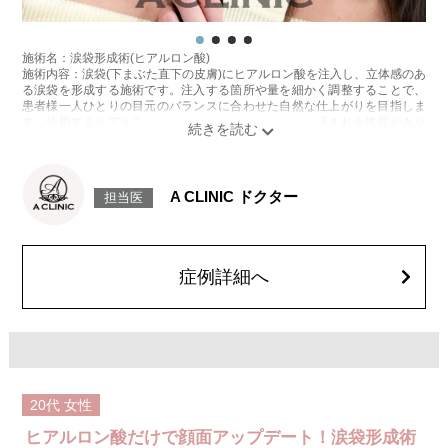
施術名：涙袋形成術(ヒアルロン酸)
施術内容：涙袋(下まぶた直下の皮膚)にヒアルロン酸を注入し、立体感のあ
る涙袋を形成する施術です。注入する箇所や量を細かく調整することで、
患者様一人ひとりの目元のバランスに合わせた自然な仕上がりを目指しま
す。使用するヒアルロン酸は、時間とともに体内に吸収される性質があり
ます。持続期間は製剤の種類や体質、代謝などにより個人差があります。
施術時間：約15分程
リスク、副作用：腫れ、赤み、内出血、痛み、突っ張り感などが生じるこ
とがございます。また、稀にアレルギー、細菌感染症、血管閉塞などが生
A CLINIC ドクター
担当医
じることがございます。注入箇所を強く刺激するようなマッサージは1〜2
週間ほどお控えください。
費用：
レスチレン 76,800円(税込)
レスチレンリフト※横浜院限定 98,800円(税込)
症例詳細へ
ジュビダームビスタ ボルベラ XC 131,800円(税込)
クレヴィエルコントア・クレヴィエルプライム 131,800円(税込)
オプション：表面麻酔 3,300円(税込) 笑気麻酔 3,300円(税込)
施術名：唇のヒアルロン酸注射
施術内容：唇のボリューム不足や左右差、輪郭のぼやけが気になる方に対
し、ヒアルロン酸を唇に注入して、ふっくらとした立体感や理想的なフォ
ルムを整える施術です。上唇と下唇のバランスを調整したり、口角の印象
20代
女性
を改善したりすることも可能で、ナチュラルな仕上がりを重視しながらデ
ザインしていきます。
ヒアルロン酸だけで顔面アップデート！涙袋形成術
施術時間：注入箇所数により異なりますが、10分程度です。