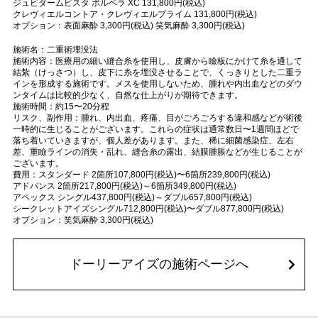
ジュビダームビスタ ボルベラ XC 131,800円(税込)
クレヴィエルコントア・クレヴィエルプライム 131,800円(税込)
オプション：表面麻酔 3,300円(税込) 笑気麻酔 3,300円(税込)
施術名：二重術埋没法
施術内容：医療用の細い縫合糸を使用し、皮膚から瞼板にかけて糸を通して
結紮（けっさつ）し、皮下に糸を埋没させることで、くっきりとした二重ラ
インを形成する施術です。メスを使用しないため、腫れや内出血などのダウ
ンタイムは比較的少なく、自然な仕上がりが期待できます。
施術時間：約15〜20分程
リスク、副作用：腫れ、内出血、疼痛、目がごろごろする違和感などが術後
一時的に生じることがございます。これらの症状は通常数日〜1週間ほどで
落ち着いていきますが、個人差があります。また、稀に細菌感染症、左右
差、重瞼ラインの消失・乱れ、縫合糸の露出、結膜腫脹などが生じることが
ございます。
費用：スタンダード 2箇所107,800円(税込)〜6箇所239,800円(税込)
アドバンス 2箇所217,800円(税込)～6箇所349,800円(税込)
アペックス シングル437,800円(税込)～ダブル657,800円(税込)
シークレットアイズシングル712,800円(税込)〜ダブル877,800円(税込)
オプション：笑気麻酔 3,300円(税込)
ドーリーアイズの施術ページへ