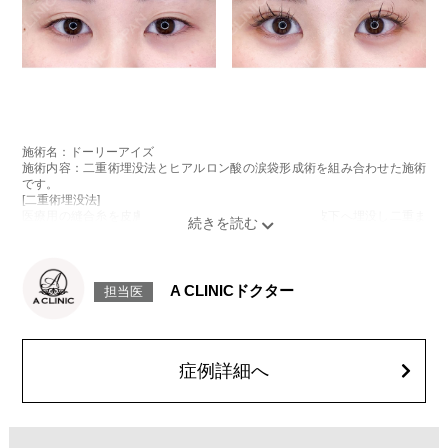
施術名：ドーリーアイズ
施術内容：二重術埋没法とヒアルロン酸の涙袋形成術を組み合わせた施術
です。
[二重術埋没法]
医療用の縫合糸を皮膚から瞼板に通し、結紮した糸を皮下へ埋没し二重ま
ぶたを形成する施術です。
[ヒアルロン酸の涙袋形成術]
目の下にヒアルロン酸を注入することで涙袋を形成する施術です。
施術時間：約15～20分程
A CLINICドクター
担当医
リスク、副作用：腫れ、内出血、疼痛、目がごろごろする違和感などが術
後一時的に生じることがございます。また、稀に細菌感染症、左右差、重
瞼ラインの消失・乱れ、縫合糸の露出、結膜腫脹、アレルギー、細菌感染
症、血管閉塞などが生じることがございます。注入箇所を強く刺激するよ
うなマッサージは1〜2週間ほどお控えください。
症例詳細へ
費用：モニター価格54,800円(税込)
オプション：笑気麻酔 3,300円(税込)