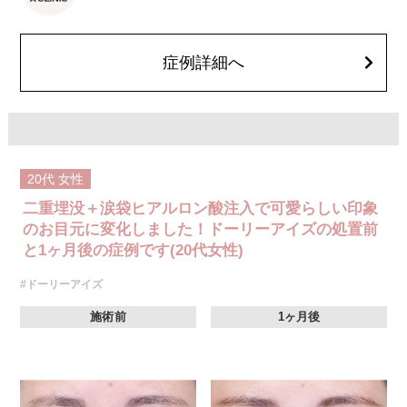
後一時的に生じることがございます。また、稀に細菌感染症、左右差、重
瞼ラインの消失・乱れ、縫合糸の露出、結膜腫脹、アレルギー、細菌感染
症、血管閉塞などが生じることがございます。注入箇所を強く刺激するよ
うなマッサージは1〜2週間ほどお控えください。
症例詳細へ
費用：モニター価格54,800円(税込)
オプション：笑気麻酔 3,300円(税込)
20代
女性
二重埋没＋涙袋ヒアルロン酸注入で可愛らしい印象
のお目元に変化しました！ドーリーアイズの処置前
と1ヶ月後の症例です(20代女性)
#ドーリーアイズ
施術前
1ヶ月後