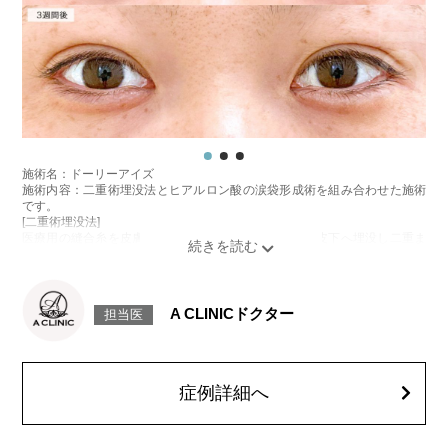
オプション：笑気麻酔 3,300円(税込)
施術名：ドーリーアイズ
施術内容：二重術埋没法とヒアルロン酸の涙袋形成術を組み合わせた施術
です。
[二重術埋没法]
医療用の縫合糸を皮膚から瞼板に通し、結紮した糸を皮下へ埋没し二重ま
ぶたを形成する施術です。
[ヒアルロン酸の涙袋形成術]
目の下にヒアルロン酸を注入することで涙袋を形成する施術です。
施術時間：約15～20分程
A CLINICドクター
担当医
リスク、副作用：腫れ、内出血、疼痛、目がごろごろする違和感などが術
後一時的に生じることがございます。また、稀に細菌感染症、左右差、重
瞼ラインの消失・乱れ、縫合糸の露出、結膜腫脹、アレルギー、細菌感染
症、血管閉塞などが生じることがございます。注入箇所を強く刺激するよ
うなマッサージは1〜2週間ほどお控えください。
症例詳細へ
費用：モニター価格54,800円(税込)
オプション：笑気麻酔 3,300円(税込)