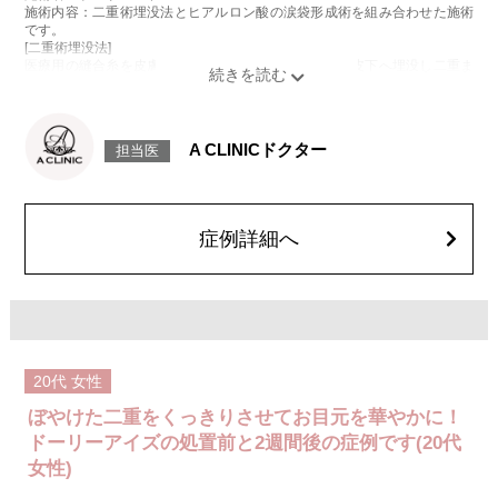
施術内容：二重術埋没法とヒアルロン酸の涙袋形成術を組み合わせた施術
です。
[二重術埋没法]
医療用の縫合糸を皮膚から瞼板に通し、結紮した糸を皮下へ埋没し二重ま
ぶたを形成する施術です。
[ヒアルロン酸の涙袋形成術]
目の下にヒアルロン酸を注入することで涙袋を形成する施術です。
施術時間：約15～20分程
A CLINICドクター
担当医
リスク、副作用：腫れ、内出血、疼痛、目がごろごろする違和感などが術
後一時的に生じることがございます。また、稀に細菌感染症、左右差、重
瞼ラインの消失・乱れ、縫合糸の露出、結膜腫脹、アレルギー、細菌感染
症、血管閉塞などが生じることがございます。注入箇所を強く刺激するよ
うなマッサージは1〜2週間ほどお控えください。
症例詳細へ
費用：モニター価格54,800円(税込)
オプション：笑気麻酔 3,300円(税込)
20代
女性
ぼやけた二重をくっきりさせてお目元を華やかに！
ドーリーアイズの処置前と2週間後の症例です(20代
女性)