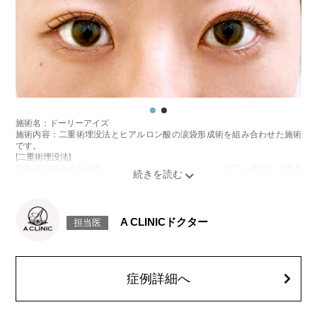
施術名：ドーリーアイズ
施術内容：二重術埋没法とヒアルロン酸の涙袋形成術を組み合わせた施術
です。
[二重術埋没法]
医療用の縫合糸を皮膚から瞼板に通し、結紮した糸を皮下へ埋没し二重ま
ぶたを形成する施術です。
[ヒアルロン酸の涙袋形成術]
目の下にヒアルロン酸を注入することで涙袋を形成する施術です。
施術時間：約15～20分程
A CLINICドクター
担当医
リスク、副作用：腫れ、内出血、疼痛、目がごろごろする違和感などが術
後一時的に生じることがございます。また、稀に細菌感染症、左右差、重
瞼ラインの消失・乱れ、縫合糸の露出、結膜腫脹、アレルギー、細菌感染
症、血管閉塞などが生じることがございます。注入箇所を強く刺激するよ
うなマッサージは1〜2週間ほどお控えください。
症例詳細へ
費用：モニター価格54,800円(税込)
オプション：笑気麻酔 3,300円(税込)
施術名：目の下のたるみ取り