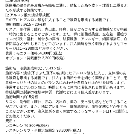
[二重術埋没法]
医療用の縫合糸を皮膚から瞼板に通し、結紮した糸を皮下へ埋没し二重まぶ
たを形成する施術です。
[ヒアルロン酸の涙袋形成術]
目の下にヒアルロン酸を注入することで涙袋を形成する施術です。
施術時間：約15～20分程
リスク、副作用：腫れ、内出血、疼痛、目がごろごろする違和感などが術後
一時的に生じることがございます。また、稀に細菌感染症、左右差、重瞼ラ
インの消失・乱れ、縫合糸の露出、結膜腫脹、アレルギー、細菌感染症、血
管閉塞などが生じることがございます。注入箇所を強く刺激するようなマッ
サージは1〜2週間ほどお控えください。
費用：モニター価格54,800円(税込)
オプション：笑気麻酔 3,300円(税込)
施術名：涙袋形成術(ヒアルロン酸)
施術内容：涙袋(下まぶた直下の皮膚)にヒアルロン酸を注入し、立体感のあ
る涙袋を形成する施術です。注入する箇所や量を細かく調整することで、患
者様一人ひとりの目元のバランスに合わせた自然な仕上がりを目指します。
使用するヒアルロン酸は、時間とともに体内に吸収される性質があります。
持続期間は製剤の種類や体質、代謝などにより個人差があります。
施術時間：約15分程
リスク、副作用：腫れ、赤み、内出血、痛み、突っ張り感などが生じること
がございます。また、稀にアレルギー、細菌感染症、血管閉塞などが生じる
ことがございます。注入箇所を強く刺激するようなマッサージは1〜2週間ほ
どお控えください。
費用：
レスチレン 76,800円(税込)
レスチレンリフト※横浜院限定 98,800円(税込)