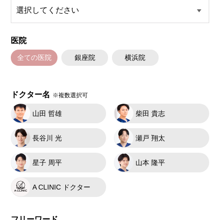
医院
全ての医院
銀座院
横浜院
ドクター名
※複数選択可
山田 哲雄
柴田 貴志
長谷川 光
瀬戸 翔太
星子 周平
山本 隆平
A CLINIC ドクター
フリーワード