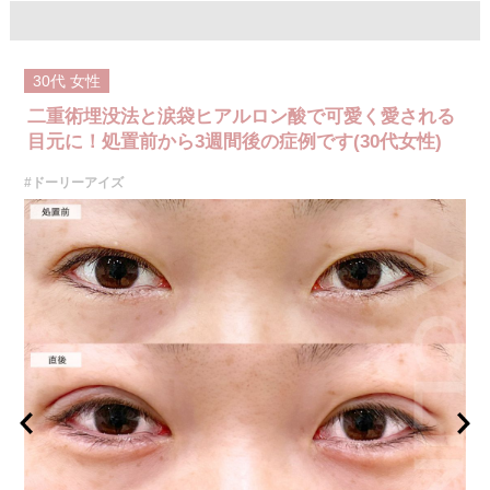
施術内容：目の下の余分な皮膚と脂肪を切除し、すっきりとしたお目元に
する治療です。目元の状態によって皮下剥離と筋層下剥離を使い分けた
り、皮下にある眼輪筋などを処理することでより自然な仕上がりにするこ
とが可能です。皮膚のたるみが強い方や、目の下のシワや皮膚の余りが気
30代
女性
になる方に適した治療法です。
施術時間：約30分程
二重術埋没法と涙袋ヒアルロン酸で可愛く愛される
抜糸：施術5〜7日後にご来院して頂きます
リスク、副作用：腫れ、内出血、疼痛、目がごろごろする違和感などが術
目元に！処置前から3週間後の症例です(30代女性)
後一時的に生じることがございます。また、稀に細菌感染症、左右差、肥
厚性瘢痕、兎眼、後戻り、縫合糸の露出、逆さ睫毛になる、目が乾燥す
#ドーリーアイズ
る、睫毛が切れたり抜ける、結膜腫脹、結膜下出血などが生じることがご
ざいます。
費用：437,800円〜822,800円(税込)
骨膜固定＋327,800円(税込)
オプション：笑気麻酔 3,300円(税込)
施術名：目の下のふくらみ取り
施術内容：皮膚を切らずに下瞼の裏側を切開し、目の下のふくらみの原因
となる眼窩脂肪を適切に除去する施術です。皮膚表面を切開しないため、
術後に外見上の傷痕が残ることはありません。脂肪の出方に応じて1～3か
所から脂肪を除去し、目の下の凹凸をなめらかに整えます。施術は局所麻
酔をしてから行います。
施術時間：約20分程
リスク、副作用：腫れ、内出血、疼痛、目がごろごろする違和感などが術
後一時的に生じることがございますが、通常は数日〜1週間程度で自然に軽
快します。また、稀に細菌感染症、ふくらみの残り・凹み、しわ・たるみ
が目立つ、左右差などが生じることがございます。
費用：217,800円(税込)〜547,800円(税込)