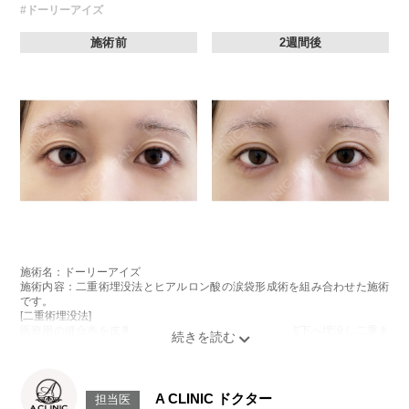
#ドーリーアイズ
施術前
2週間後
施術名：ドーリーアイズ
施術内容：二重術埋没法とヒアルロン酸の涙袋形成術を組み合わせた施術
です。
[二重術埋没法]
医療用の縫合糸を皮膚から瞼板に通し、結紮した糸を皮下へ埋没し二重ま
ぶたを形成する施術です。
[ヒアルロン酸の涙袋形成術]
目の下にヒアルロン酸を注入することで涙袋を形成する施術です。
施術時間：約15～20分程
A CLINIC ドクター
担当医
リスク、副作用：腫れ、内出血、疼痛、目がごろごろする違和感などが術