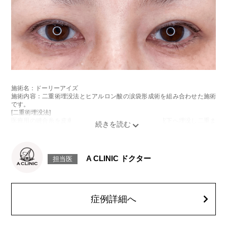
施術名：ドーリーアイズ
施術内容：二重術埋没法とヒアルロン酸の涙袋形成術を組み合わせた施術
です。
[二重術埋没法]
医療用の縫合糸を皮膚から瞼板に通し、結紮した糸を皮下へ埋没し二重ま
ぶたを形成する施術です。
[ヒアルロン酸の涙袋形成術]
目の下にヒアルロン酸を注入することで涙袋を形成する施術です。
施術時間：約15～20分程
A CLINIC ドクター
担当医
リスク、副作用：腫れ、内出血、疼痛、目がごろごろする違和感などが術
後一時的に生じることがございます。また、稀に細菌感染症、左右差、重
瞼ラインの消失・乱れ、縫合糸の露出、結膜腫脹、アレルギー、細菌感染
症、血管閉塞などが生じることがございます。注入箇所を強く刺激するよ
うなマッサージは1〜2週間ほどお控えください。
症例詳細へ
費用：モニター価格54,800円(税込)
オプション：笑気麻酔 3,300円(税込)