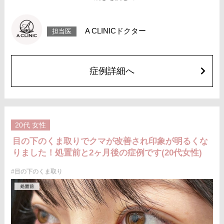
酔をしてから行います。
施術時間：約20分程
リスク、副作用：腫れ、内出血、疼痛、目がごろごろする違和感などが術
後一時的に生じることがございますが、通常は数日〜1週間程度で自然に軽
A CLINICドクター
担当医
快します。また、稀に細菌感染症、ふくらみの残り・凹み、しわ・たるみ
が目立つ、左右差などが生じることがございます。
費用：217,800円(税込)〜547,800円(税込)
オプション：笑気麻酔 3,300円(税込)
症例詳細へ
施術名：目の下のクマ取り
施術内容：目の下に生じる「影グマ」や「たるみグマ」の主な原因である
眼窩脂肪のふくらみを、下まぶたの内側からアプローチして取り除く施術
です。皮膚の表面は切開せずに脂肪のみを除去するため、傷跡が残る心配
はありません。膨らみの程度や位置に応じて、1〜3か所の脂肪を的確に取
り除き、目元の影を軽減することで、疲れた印象や老け感を解消します。
施術は局所麻酔下で行います。
20代
女性
施術時間：約20分程
リスク、副作用：腫れ、内出血、疼痛、目がごろごろする違和感などが術
目の下のくま取りでクマが改善され印象が明るくな
後一時的に生じることがございます。また、稀に細菌感染症、脂肪の除去
りました！処置前と2ヶ月後の症例です(20代女性)
不足によるふくらみの残り・除去しすぎによる凹み、しわ・たるみが目立
つ、左右差などが生じることがございます。
費用：217,800円〜547,800円(税込)
#目の下のくま取り
オプション：笑気麻酔 3,300円(税込)