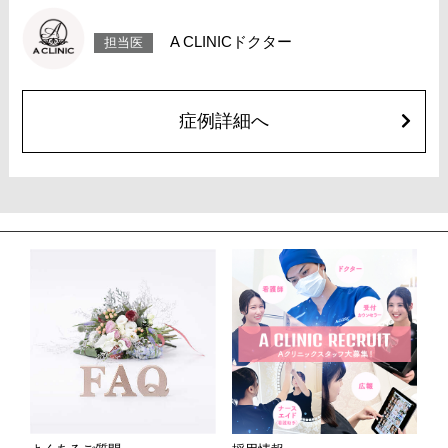
リスク、副作用：腫れ、内出血、疼痛、目がごろごろする違和感などが術
後一時的に生じることがございますが、通常は数日〜1週間程度で自然に軽
A CLINICドクター
担当医
快します。また、稀に細菌感染症、ふくらみの残り・凹み、しわ・たるみ
が目立つ、左右差などが生じることがございます。
費用：217,800円(税込)〜547,800円(税込)
オプション：笑気麻酔 3,300円(税込)
症例詳細へ
施術名：目の下のクマ取り
施術内容：目の下に生じる「影グマ」や「たるみグマ」の主な原因である
眼窩脂肪のふくらみを、下まぶたの内側からアプローチして取り除く施術
です。皮膚の表面は切開せずに脂肪のみを除去するため、傷跡が残る心配
はありません。膨らみの程度や位置に応じて、1〜3か所の脂肪を的確に取
り除き、目元の影を軽減することで、疲れた印象や老け感を解消します。
施術は局所麻酔下で行います。
施術時間：約20分程
リスク、副作用：腫れ、内出血、疼痛、目がごろごろする違和感などが術
後一時的に生じることがございます。また、稀に細菌感染症、脂肪の除去
不足によるふくらみの残り・除去しすぎによる凹み、しわ・たるみが目立
つ、左右差などが生じることがございます。
費用：217,800円〜547,800円(税込)
オプション：笑気麻酔 3,300円(税込)