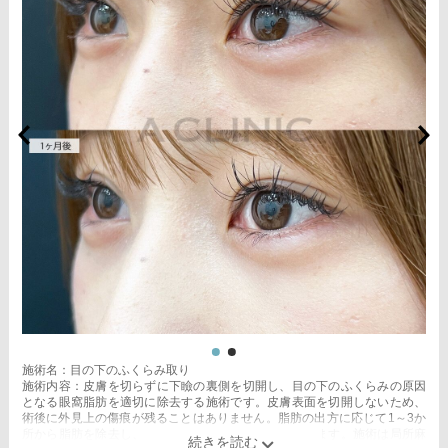
施術名：目の下のふくらみ取り
施術内容：皮膚を切らずに下瞼の裏側を切開し、目の下のふくらみの原因
となる眼窩脂肪を適切に除去する施術です。皮膚表面を切開しないため、
術後に外見上の傷痕が残ることはありません。脂肪の出方に応じて1～3か
所から脂肪を除去し、目の下の凹凸をなめらかに整えます。施術は局所麻