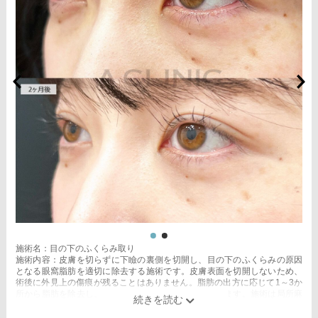
施術名：目の下のふくらみ取り
施術内容：皮膚を切らずに下瞼の裏側を切開し、目の下のふくらみの原因
となる眼窩脂肪を適切に除去する施術です。皮膚表面を切開しないため、
術後に外見上の傷痕が残ることはありません。脂肪の出方に応じて1～3か
所から脂肪を除去し、目の下の凹凸をなめらかに整えます。施術は局所麻
酔をしてから行います。
施術時間：約20分程