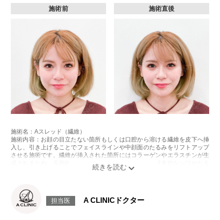
施術前
施術直後
施術名：Aスレッド（繊維）
施術内容：お顔の目立たない箇所もしくは口腔から溶ける繊維を皮下へ挿
入し、引き上げることでフェイスラインや中顔面のたるみをリフトアップ
させる施術です。繊維が挿入された箇所にはコラーゲンやエラスチンが生
成されるため、長期的な美肌効果、肌質の改善効果、将来的なシワやたる
みの予防効果が期待できます。
施術時間：約15〜20分程
リスク、副作用：腫れ、内出血、疼痛、頭痛、引き攣れ感などが生じるこ
とがございます。また、稀ではありますが、施術部位の細菌感染症、皮膚
A CLINICドクター
担当医
のよれ、繊維の突出などが生じることがございます。化膿止め・痛み止め
を処方しております。服用により、何か異常があれば服用を中止してくだ
さい。