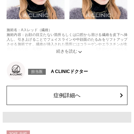
施術名：Aスレッド（繊維）
施術内容：お顔の目立たない箇所もしくは口腔から溶ける繊維を皮下へ挿
入し、引き上げることでフェイスラインや中顔面のたるみをリフトアップ
させる施術です。繊維が挿入された箇所にはコラーゲンやエラスチンが生
成されるため、長期的な美肌効果、肌質の改善効果、将来的なシワやたる
みの予防効果が期待できます。
施術時間：約15〜20分程
リスク、副作用：腫れ、内出血、疼痛、頭痛、引き攣れ感などが生じるこ
とがございます。また、稀ではありますが、施術部位の細菌感染症、皮膚
A CLINICドクター
担当医
のよれ、繊維の突出などが生じることがございます。化膿止め・痛み止め
を処方しております。服用により、何か異常があれば服用を中止してくだ
さい。
費用：1部位 184,800円(税込)
オプション：笑気麻酔 3,300円(税込)
症例詳細へ
30代
女性