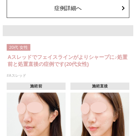
オプション：笑気麻酔 3,300円(税込)
症例詳細へ
20代
女性
Aスレッドでフェイスラインがよりシャープに♪処置
前と処置直後の症例です(20代女性)
#Aスレッド
施術前
施術直後