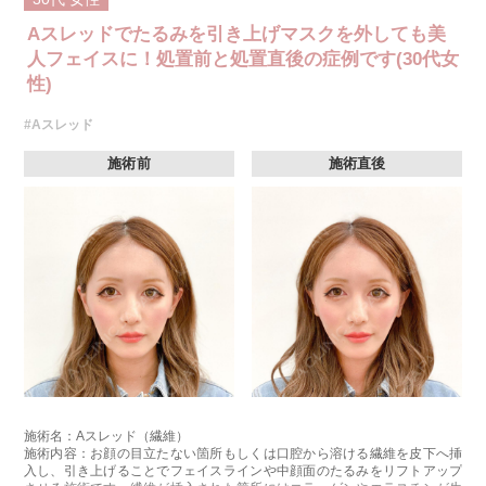
Aスレッドでたるみを引き上げマスクを外しても美
人フェイスに！処置前と処置直後の症例です(30代女
性)
#Aスレッド
施術前
施術直後
施術名：Aスレッド（繊維）
施術内容：お顔の目立たない箇所もしくは口腔から溶ける繊維を皮下へ挿
入し、引き上げることでフェイスラインや中顔面のたるみをリフトアップ