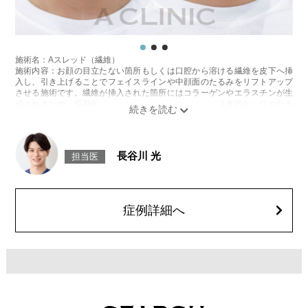
施術名：Aスレッド（繊維）
施術内容：お顔の目立たない箇所もしくは口腔から溶ける繊維を皮下へ挿
入し、引き上げることでフェイスラインや中顔面のたるみをリフトアップ
させる施術です。繊維が挿入された箇所にはコラーゲンやエラスチンが生
成されるため、長期的な美肌効果、肌質の改善効果、将来的なシワやたる
みの予防効果が期待できます。
施術時間：約15〜20分程
リスク、副作用：腫れ、内出血、疼痛、頭痛、引き攣れ感などが生じるこ
とがございます。また、稀ではありますが、施術部位の細菌感染症、皮膚
長谷川 光
担当医
のよれ、繊維の突出などが生じることがございます。化膿止め・痛み止め
を処方しております。服用により、何か異常があれば服用を中止してくだ
さい。
費用：1部位 184,800円(税込)
オプション：笑気麻酔 3,300円(税込)
症例詳細へ