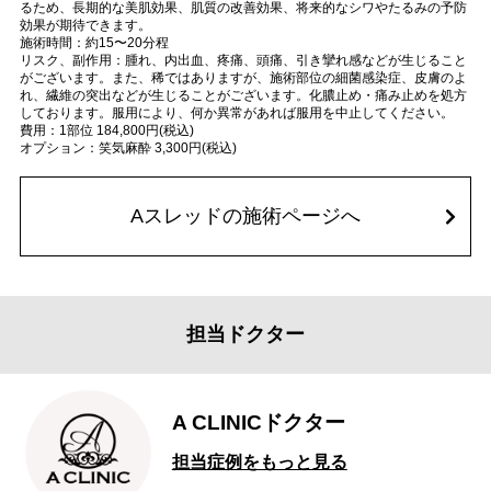
るため、長期的な美肌効果、肌質の改善効果、将来的なシワやたるみの予防
効果が期待できます。
施術時間：約15〜20分程
リスク、副作用：腫れ、内出血、疼痛、頭痛、引き攣れ感などが生じること
がございます。また、稀ではありますが、施術部位の細菌感染症、皮膚のよ
れ、繊維の突出などが生じることがございます。化膿止め・痛み止めを処方
しております。服用により、何か異常があれば服用を中止してください。
費用：1部位 184,800円(税込)
オプション：笑気麻酔 3,300円(税込)
Aスレッドの施術ページへ
担当ドクター
A CLINICドクター
担当症例をもっと見る