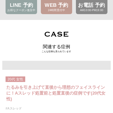
LINE 予約
WEB 予約
お電話 予約
お得なクーポン進呈中
24時間受付中
AM10:00-PM19:00
CASE
関連する症例
こんな症例も見られています
20代
女性
たるみを引き上げて直後から理想のフェイスライン
に！Aスレッド処置前と処置直後の症例です(20代女
性)
#Aスレッド