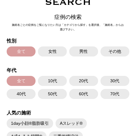
SEARCH
症例の検索
施術名ごとの症例をご覧になりたい方は「カテゴリから探す」を選択後、「施術名」からお
選び下さい。
性別
全て
女性
男性
その他
年代
全て
10代
20代
30代
40代
50代
60代
70代
人気の施術
1day小顔®脂肪吸引
Aスレッド®