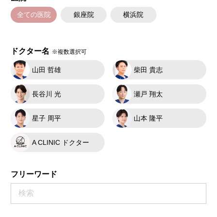
全ての医院
銀座院
横浜院
ドクター名
※複数選択可
山田 哲雄
柴田 貴志
長谷川 光
瀬戸 翔太
星子 周平
山本 隆平
A CLINIC ドクター
フリーワード