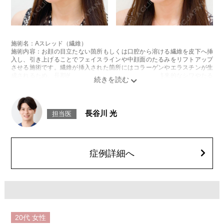
施術名：Aスレッド（繊維）
施術内容：お顔の目立たない箇所もしくは口腔から溶ける繊維を皮下へ挿
入し、引き上げることでフェイスラインや中顔面のたるみをリフトアップ
させる施術です。繊維が挿入された箇所にはコラーゲンやエラスチンが生
成されるため、長期的な美肌効果、肌質の改善効果、将来的なシワやたる
みの予防効果が期待できます。
施術時間：約15〜20分程
リスク、副作用：腫れ、内出血、疼痛、頭痛、引き攣れ感などが生じるこ
とがございます。また、稀ではありますが、施術部位の細菌感染症、皮膚
長谷川 光
担当医
のよれ、繊維の突出などが生じることがございます。化膿止め・痛み止め
を処方しております。服用により、何か異常があれば服用を中止してくだ
さい。
費用：1部位 184,800円(税込)
オプション：笑気麻酔 3,300円(税込)
症例詳細へ
20代
女性