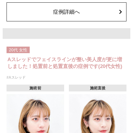
費用：1部位 184,800円(税込)
オプション：笑気麻酔 3,300円(税込)
症例詳細へ
20代
女性
Aスレッドでフェイスラインが整い美人度が更に増
しました！処置前と処置直後の症例です(20代女性)
#Aスレッド
施術前
施術直後