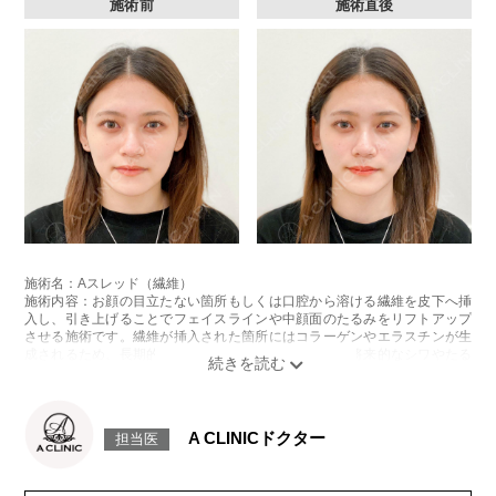
施術前
施術直後
施術名：Aスレッド（繊維）
施術内容：お顔の目立たない箇所もしくは口腔から溶ける繊維を皮下へ挿
入し、引き上げることでフェイスラインや中顔面のたるみをリフトアップ
させる施術です。繊維が挿入された箇所にはコラーゲンやエラスチンが生
成されるため、長期的な美肌効果、肌質の改善効果、将来的なシワやたる
みの予防効果が期待できます。
施術時間：約15〜20分程
リスク、副作用：腫れ、内出血、疼痛、頭痛、引き攣れ感などが生じるこ
とがございます。また、稀ではありますが、施術部位の細菌感染症、皮膚
A CLINICドクター
担当医
のよれ、繊維の突出などが生じることがございます。化膿止め・痛み止め
を処方しております。服用により、何か異常があれば服用を中止してくだ
さい。
費用：1部位 184,800円(税込)