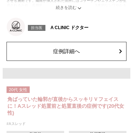
させる施術です。繊維が挿入された箇所にはコラーゲンやエラスチンが生
成されるため、長期的な美肌効果、肌質の改善効果、将来的なシワやたる
みの予防効果が期待できます。
施術時間：約15〜20分程
リスク、副作用：腫れ、内出血、疼痛、頭痛、引き攣れ感などが生じるこ
とがございます。また、稀ではありますが、施術部位の細菌感染症、皮膚
A CLINIC ドクター
担当医
のよれ、繊維の突出などが生じることがございます。化膿止め・痛み止め
を処方しております。服用により、何か異常があれば服用を中止してくだ
さい。
費用：1部位 184,800円(税込)
オプション：笑気麻酔 3,300円(税込)
症例詳細へ
20代
女性
角ばっていた輪郭が直後からスッキリＶフェイス
に！Aスレッド処置前と処置直後の症例です(20代女
性)
#Aスレッド