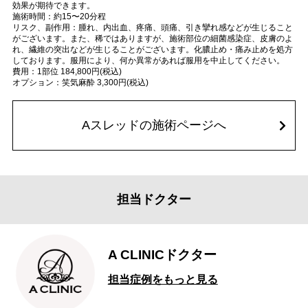
効果が期待できます。
施術時間：約15〜20分程
リスク、副作用：腫れ、内出血、疼痛、頭痛、引き攣れ感などが生じること
がございます。また、稀ではありますが、施術部位の細菌感染症、皮膚のよ
れ、繊維の突出などが生じることがございます。化膿止め・痛み止めを処方
しております。服用により、何か異常があれば服用を中止してください。
費用：1部位 184,800円(税込)
オプション：笑気麻酔 3,300円(税込)
Aスレッドの施術ページへ
担当ドクター
A CLINICドクター
担当症例をもっと見る