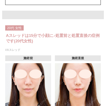
20代
女性
Aスレッドは15分で小顔に♪処置前と処置直後の症例
です(20代女性)
#Aスレッド
施術前
施術直後