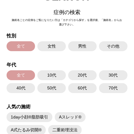
症例の検索
施術名ごとの症例をご覧になりたい方は「カテゴリから探す」を選択後、「施術名」からお
選び下さい。
性別
全て
女性
男性
その他
年代
全て
10代
20代
30代
40代
50代
60代
70代
人気の施術
1day小顔®脂肪吸引
Aスレッド®
A式たるみ切開®
二重術埋没法