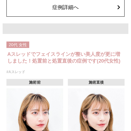
オプション：笑気麻酔 3,300円(税込)
症例詳細へ
20代
女性
Aスレッドでフェイスラインが整い美人度が更に増
しました！処置前と処置直後の症例です(20代女性)
#Aスレッド
施術前
施術直後