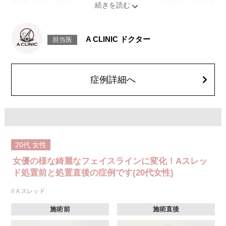
成されるため、長期的な美肌効果、肌質の改善効果、将来的なシワやたる
みの予防効果が期待できます。
施術時間：約15〜20分程
リスク、副作用：腫れ、内出血、疼痛、頭痛、引き攣れ感などが生じるこ
とがございます。また、稀ではありますが、施術部位の細菌感染症、皮膚
A CLINIC ドクター
担当医
のよれ、繊維の突出などが生じることがございます。化膿止め・痛み止め
を処方しております。服用により、何か異常があれば服用を中止してくだ
さい。
費用：1部位 184,800円(税込)
オプション：笑気麻酔 3,300円(税込)
症例詳細へ
20代
女性
女優の様な綺麗なフェイスラインに変化！Aスレッ
ド処置前と処置直後の症例です(20代女性)
#Ａスレッド
施術前
施術直後