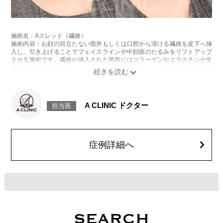
施術名：Aスレッド（繊維）
施術内容：お顔の目立たない箇所もしくは口腔から溶ける繊維を皮下へ挿
入し、引き上げることでフェイスラインや中顔面のたるみをリフトアップ
させる施術です。繊維が挿入された箇所にはコラーゲンやエラスチンが生
成されるため、長期的な美肌効果、肌質の改善効果、将来的なシワやたる
みの予防効果が期待できます。
施術時間：約15〜20分程
リスク、副作用：腫れ、内出血、疼痛、頭痛、引き攣れ感などが生じるこ
とがございます。また、稀ではありますが、施術部位の細菌感染症、皮膚
A CLINIC ドクター
担当医
のよれ、繊維の突出などが生じることがございます。化膿止め・痛み止め
を処方しております。服用により、何か異常があれば服用を中止してくだ
さい。
費用：1部位 184,800円(税込)
オプション：笑気麻酔 3,300円(税込)
症例詳細へ
SEARCH