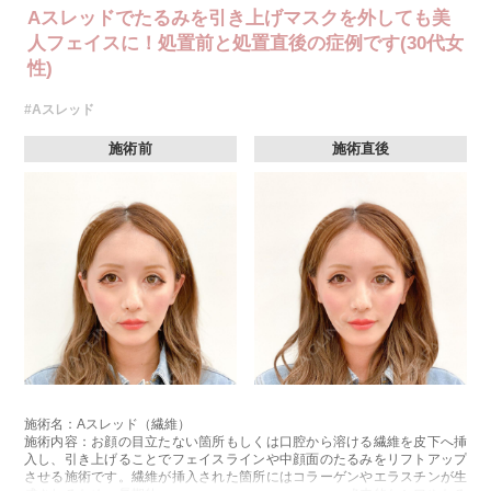
Aスレッドでたるみを引き上げマスクを外しても美
人フェイスに！処置前と処置直後の症例です(30代女
性)
#Aスレッド
施術前
施術直後
施術名：Aスレッド（繊維）
施術内容：お顔の目立たない箇所もしくは口腔から溶ける繊維を皮下へ挿
入し、引き上げることでフェイスラインや中顔面のたるみをリフトアップ
させる施術です。繊維が挿入された箇所にはコラーゲンやエラスチンが生