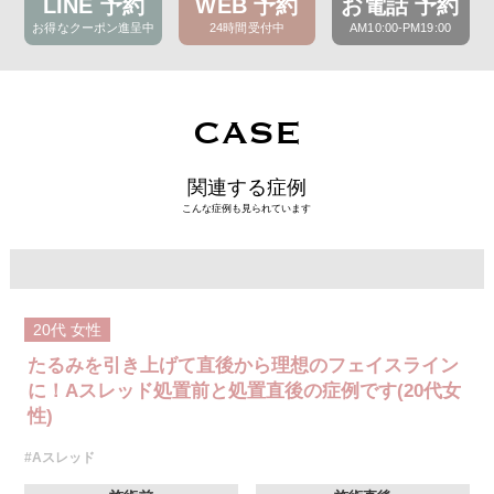
LINE 予約
WEB 予約
お電話 予約
お得なクーポン進呈中
24時間受付中
AM10:00-PM19:00
CASE
関連する症例
こんな症例も見られています
20代
女性
たるみを引き上げて直後から理想のフェイスライン
に！Aスレッド処置前と処置直後の症例です(20代女
性)
#Aスレッド