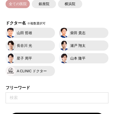
全ての医院
銀座院
横浜院
ドクター名
※複数選択可
山田 哲雄
柴田 貴志
長谷川 光
瀬戸 翔太
星子 周平
山本 隆平
A CLINIC ドクター
フリーワード