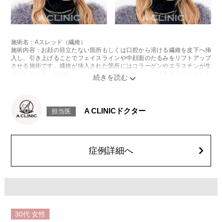
施術名：Aスレッド（繊維）
施術内容：お顔の目立たない箇所もしくは口腔から溶ける繊維を皮下へ挿
入し、引き上げることでフェイスラインや中顔面のたるみをリフトアップ
させる施術です。繊維が挿入された箇所にはコラーゲンやエラスチンが生
成されるため、長期的な美肌効果、肌質の改善効果、将来的なシワやたる
みの予防効果が期待できます。
施術時間：約15〜20分程
リスク、副作用：腫れ、内出血、疼痛、頭痛、引き攣れ感などが生じるこ
とがございます。また、稀ではありますが、施術部位の細菌感染症、皮膚
A CLINICドクター
担当医
のよれ、繊維の突出などが生じることがございます。化膿止め・痛み止め
を処方しております。服用により、何か異常があれば服用を中止してくだ
さい。
費用：1部位 184,800円(税込)
オプション：笑気麻酔 3,300円(税込)
症例詳細へ
30代
女性