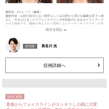
施術名：Aスレッド（繊維）
施術内容：お顔の目立たない箇所もしくは口腔から溶ける繊維を皮下へ挿
入し、引き上げることでフェイスラインや中顔面のたるみをリフトアップ
させる施術です。繊維が挿入された箇所にはコラーゲンやエラスチンが生
成されるため、長期的な美肌効果、肌質の改善効果、将来的なシワやたる
みの予防効果が期待できます。
施術時間：約15〜20分程
リスク、副作用：腫れ、内出血、疼痛、頭痛、引き攣れ感などが生じるこ
とがございます。また、稀ではありますが、施術部位の細菌感染症、皮膚
長谷川 光
担当医
のよれ、繊維の突出などが生じることがございます。化膿止め・痛み止め
を処方しております。服用により、何か異常があれば服用を中止してくだ
さい。
費用：1部位 184,800円(税込)
オプション：笑気麻酔 3,300円(税込)
症例詳細へ
50代
女性
直後からフェイスラインがスッキリし小顔に大変