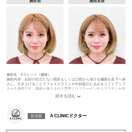
施術前
施術直後
施術名：Aスレッド（繊維）
施術内容：お顔の目立たない箇所もしくは口腔から溶ける繊維を皮下へ挿
入し、引き上げることでフェイスラインや中顔面のたるみをリフトアップ
させる施術です。繊維が挿入された箇所にはコラーゲンやエラスチンが生
成されるため、長期的な美肌効果、肌質の改善効果、将来的なシワやたる
みの予防効果が期待できます。
施術時間：約15〜20分程
リスク、副作用：腫れ、内出血、疼痛、頭痛、引き攣れ感などが生じるこ
とがございます。また、稀ではありますが、施術部位の細菌感染症、皮膚
A CLINICドクター
担当医
のよれ、繊維の突出などが生じることがございます。化膿止め・痛み止め
を処方しております。服用により、何か異常があれば服用を中止してくだ
さい。
費用：1部位 184,800円(税込)