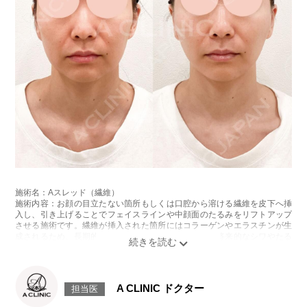
施術名：Aスレッド（繊維）
施術内容：お顔の目立たない箇所もしくは口腔から溶ける繊維を皮下へ挿
入し、引き上げることでフェイスラインや中顔面のたるみをリフトアップ
させる施術です。繊維が挿入された箇所にはコラーゲンやエラスチンが生
成されるため、長期的な美肌効果、肌質の改善効果、将来的なシワやたる
みの予防効果が期待できます。
施術時間：約15〜20分程
リスク、副作用：腫れ、内出血、疼痛、頭痛、引き攣れ感などが生じるこ
とがございます。また、稀ではありますが、施術部位の細菌感染症、皮膚
A CLINIC ドクター
担当医
のよれ、繊維の突出などが生じることがございます。化膿止め・痛み止め
を処方しております。服用により、何か異常があれば服用を中止してくだ