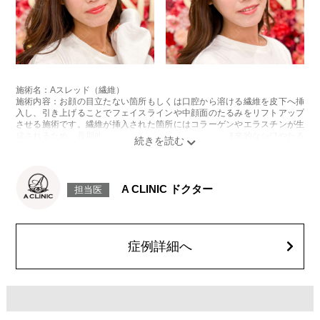
施術名：Aスレッド（繊維）
施術内容：お顔の目立たない箇所もしくは口腔から溶ける繊維を皮下へ挿
入し、引き上げることでフェイスラインや中顔面のたるみをリフトアップ
させる施術です。繊維が挿入された箇所にはコラーゲンやエラスチンが生
成されるため、長期的な美肌効果、肌質の改善効果、将来的なシワやたる
みの予防効果が期待できます。
施術時間：約15〜20分程
リスク、副作用：腫れ、内出血、疼痛、頭痛、引き攣れ感などが生じるこ
とがございます。また、稀ではありますが、施術部位の細菌感染症、皮膚
A CLINIC ドクター
担当医
のよれ、繊維の突出などが生じることがございます。化膿止め・痛み止め
を処方しております。服用により、何か異常があれば服用を中止してくだ
さい。
費用：1部位 184,800円(税込)
オプション：笑気麻酔 3,300円(税込)
症例詳細へ