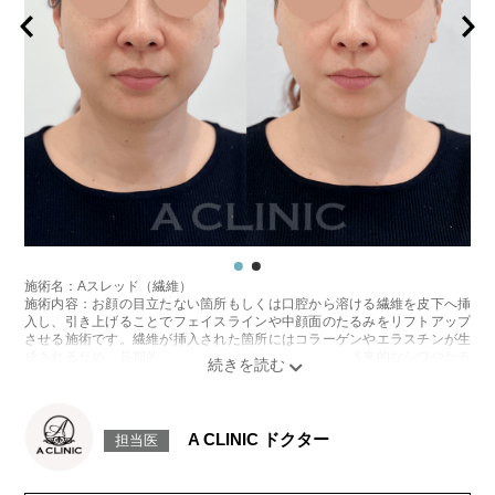
施術名：Aスレッド（繊維）
施術内容：お顔の目立たない箇所もしくは口腔から溶ける繊維を皮下へ挿
入し、引き上げることでフェイスラインや中顔面のたるみをリフトアップ
させる施術です。繊維が挿入された箇所にはコラーゲンやエラスチンが生
成されるため、長期的な美肌効果、肌質の改善効果、将来的なシワやたる
みの予防効果が期待できます。
施術時間：約15〜20分程
リスク、副作用：腫れ、内出血、疼痛、頭痛、引き攣れ感などが生じるこ
とがございます。また、稀ではありますが、施術部位の細菌感染症、皮膚
A CLINIC ドクター
担当医
のよれ、繊維の突出などが生じることがございます。化膿止め・痛み止め
を処方しております。服用により、何か異常があれば服用を中止してくだ
さい。