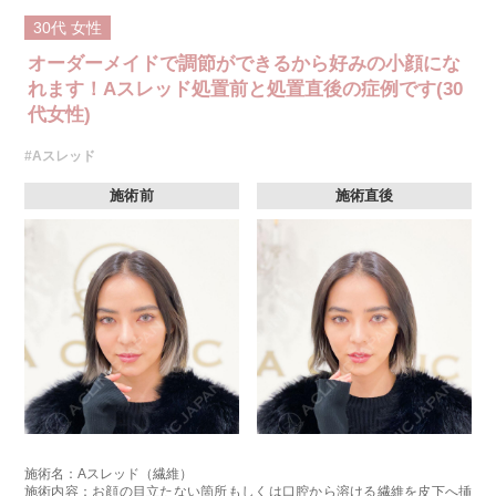
30代
女性
オーダーメイドで調節ができるから好みの小顔にな
れます！Aスレッド処置前と処置直後の症例です(30
代女性)
#Aスレッド
施術前
施術直後
施術名：Aスレッド（繊維）
施術内容：お顔の目立たない箇所もしくは口腔から溶ける繊維を皮下へ挿