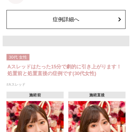
を処方しております。服用により、何か異常があれば服用を中止してくだ
さい。
費用：1部位 184,800円(税込)
オプション：笑気麻酔 3,300円(税込)
症例詳細へ
30代
女性
Aスレッドはたった15分で劇的に引き上がります！
処置前と処置直後の症例です(30代女性)
#Aスレッド
施術前
施術直後