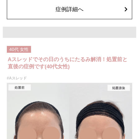
費用：1部位 184,800円(税込)
オプション：笑気麻酔 3,300円(税込)
症例詳細へ
40代
女性
Aスレッドでその日のうちにたるみ解消！処置前と
直後の症例です(40代女性)
#Aスレッド