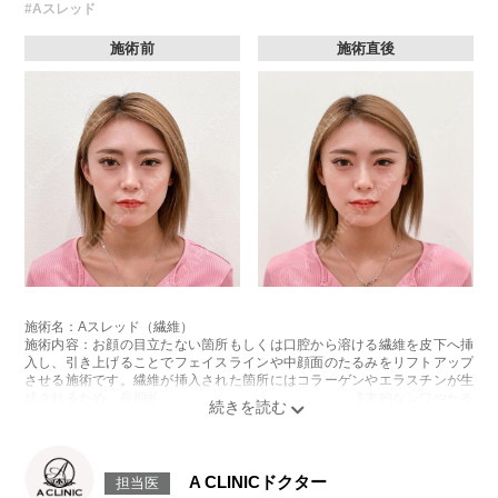
#Aスレッド
施術前
施術直後
施術名：Aスレッド（繊維）
施術内容：お顔の目立たない箇所もしくは口腔から溶ける繊維を皮下へ挿
入し、引き上げることでフェイスラインや中顔面のたるみをリフトアップ
させる施術です。繊維が挿入された箇所にはコラーゲンやエラスチンが生
成されるため、長期的な美肌効果、肌質の改善効果、将来的なシワやたる
みの予防効果が期待できます。
施術時間：約15〜20分程
リスク、副作用：腫れ、内出血、疼痛、頭痛、引き攣れ感などが生じるこ
とがございます。また、稀ではありますが、施術部位の細菌感染症、皮膚
A CLINICドクター
担当医
のよれ、繊維の突出などが生じることがございます。化膿止め・痛み止め