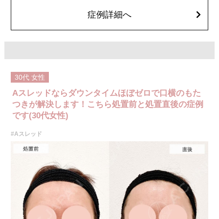
費用：1部位 184,800円(税込)
オプション：笑気麻酔 3,300円(税込)
症例詳細へ
30代
女性
Aスレッドならダウンタイムほぼゼロで口横のもた
つきが解決します！こちら処置前と処置直後の症例
です(30代女性)
#Aスレッド