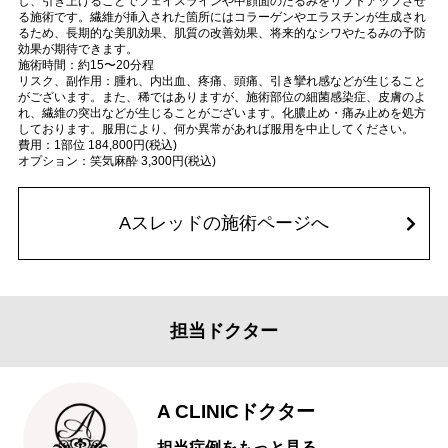
し、引き上げることでフェイスラインや中顔面のたるみをリフトアップさせ
る施術です。繊維が挿入された箇所にはコラーゲンやエラスチンが生成され
るため、長期的な美肌効果、肌質の改善効果、将来的なシワやたるみの予防
効果が期待できます。
施術時間：約15〜20分程
リスク、副作用：腫れ、内出血、疼痛、頭痛、引き攣れ感などが生じること
がございます。また、稀ではありますが、施術部位の細菌感染症、皮膚のよ
れ、繊維の突出などが生じることがございます。化膿止め・痛み止めを処方
しております。服用により、何か異常があれば服用を中止してください。
費用：1部位 184,800円(税込)
オプション：笑気麻酔 3,300円(税込)
Aスレッドの施術ページへ
担当ドクター
A CLINICドクター
担当症例をもっと見る