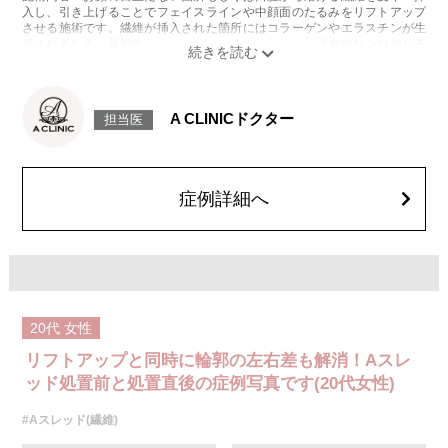
入し、引き上げることでフェイスラインや中顔面のたるみをリフトアップ
させる施術です。繊維が挿入された箇所にはコラーゲンやエラスチンが生
成されるため、長期的な美肌効果、肌質の改善効果、将来的なシワやたる
みの予防効果が期待できます。
施術時間：約15〜20分程
リスク、副作用：腫れ、内出血、疼痛、頭痛、引き攣れ感などが生じるこ
とがございます。また、稀ではありますが、施術部位の細菌感染症、皮膚
A CLINICドクター
担当医
のよれ、繊維の突出などが生じることがございます。化膿止め・痛み止め
を処方しております。服用により、何か異常があれば服用を中止してくだ
さい。
費用：1部位 184,800円(税込)
オプション：笑気麻酔 3,300円(税込)
症例詳細へ
20代
女性
リフトアップと同時に輪郭の左右差も解消！Aスレ
ッド処置前と処置直後の症例写真です(20代女性)
#Aスレッド(繊維)