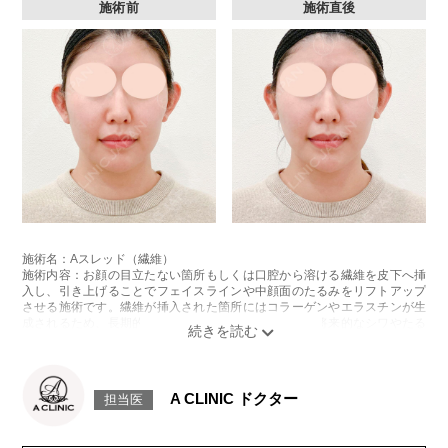
施術前
施術直後
施術名：Aスレッド（繊維）
施術内容：お顔の目立たない箇所もしくは口腔から溶ける繊維を皮下へ挿
入し、引き上げることでフェイスラインや中顔面のたるみをリフトアップ
させる施術です。繊維が挿入された箇所にはコラーゲンやエラスチンが生
成されるため、長期的な美肌効果、肌質の改善効果、将来的なシワやたる
みの予防効果が期待できます。
施術時間：約15〜20分程
リスク、副作用：腫れ、内出血、疼痛、頭痛、引き攣れ感などが生じるこ
とがございます。また、稀ではありますが、施術部位の細菌感染症、皮膚
A CLINIC ドクター
担当医
のよれ、繊維の突出などが生じることがございます。化膿止め・痛み止め
を処方しております。服用により、何か異常があれば服用を中止してくだ
さい。