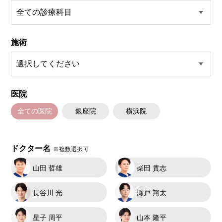
施術
医院
全ての医院
銀座院
横浜院
ドクター名
※複数選択可
山田 哲雄
柴田 貴志
長谷川 光
瀬戸 翔太
星子 周平
山本 隆平