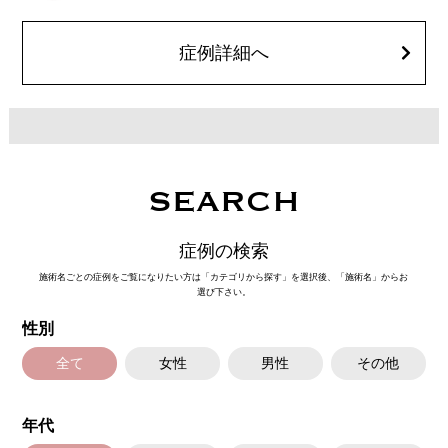
さい。
費用：1部位 184,800円(税込)
オプション：笑気麻酔 3,300円(税込)
症例詳細へ
SEARCH
症例の検索
施術名ごとの症例をご覧になりたい方は「カテゴリから探す」を選択後、「施術名」からお
選び下さい。
性別
全て
女性
男性
その他
年代