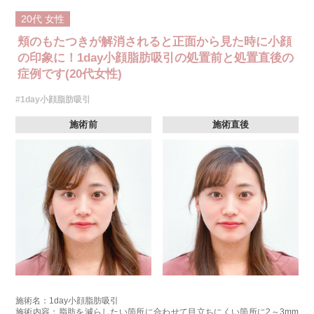
20代
女性
頬のもたつきが解消されると正面から見た時に小顔
の印象に！1day小顔脂肪吸引の処置前と処置直後の
症例です(20代女性)
#1day小顔脂肪吸引
施術前
施術直後
施術名：1day小顔脂肪吸引
施術内容：脂肪を減らしたい箇所に合わせて目立ちにくい箇所に2～3mm