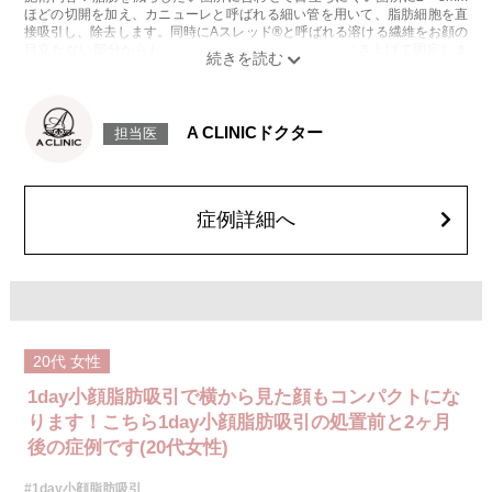
ほどの切開を加え、カニューレと呼ばれる細い管を用いて、脂肪細胞を直
接吸引し、除去します。同時にAスレッド®と呼ばれる溶ける繊維をお顔の
目立たない部分から皮下へ挿入し、皮膚を内側から引き上げて固定しま
す。
施術時間：約30分程
リスク、副作用：赤み、熱感、痛み、しびれ、むくみ、内出血、引き攣れ
感などが術後一時的に生じることがございます。また、稀に貧血、細菌感
A CLINICドクター
担当医
染症、左右差、施術箇所の知覚鈍麻、ぼこつき、硬結、瘢痕化、色素沈
着、脂肪塞栓、皮膚のよれ、繊維の突出などを生じることがございます。
費用：通常価格 437,800円(税込)
顔の脂肪吸引箇所の追加 1ヶ所ごと+162,800円(税込)
オプション：笑気麻酔 3,300円(税込)
症例詳細へ
20代
女性
1day小顔脂肪吸引で横から見た顔もコンパクトにな
ります！こちら1day小顔脂肪吸引の処置前と2ヶ月
後の症例です(20代女性)
#1day小顔脂肪吸引