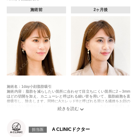
施術前
2ヶ月後
施術名：1day小顔脂肪吸引
施術内容：脂肪を減らしたい箇所に合わせて目立ちにくい箇所に2～3mm
ほどの切開を加え、カニューレと呼ばれる細い管を用いて、脂肪細胞を直
接吸引し、除去します。同時にAスレッド®と呼ばれる溶ける繊維をお顔の
目立たない部分から皮下へ挿入し、皮膚を内側から引き上げて固定しま
す。
施術時間：約30分程
リスク、副作用：赤み、熱感、痛み、しびれ、むくみ、内出血、引き攣れ
感などが術後一時的に生じることがございます。また、稀に貧血、細菌感
A CLINICドクター
担当医
染症、左右差、施術箇所の知覚鈍麻、ぼこつき、硬結、瘢痕化、色素沈
着、脂肪塞栓、皮膚のよれ、繊維の突出などを生じることがございます。