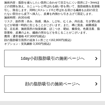
施術内容：脂肪を減らしたい箇所に合わせて目立ちにくい箇所に2～3mmほ
どの切開を加え、カニューレと呼ばれる細い管を用いて、脂肪細胞を直接吸
引し、除去します。同時にAスレッド®と呼ばれる溶ける繊維をお顔の目立
たない部分から皮下へ挿入し、皮膚を内側から引き上げて固定します。
施術時間：約30分程
リスク、副作用：赤み、熱感、痛み、しびれ、むくみ、内出血、引き攣れ感
などが術後一時的に生じることがございます。また、稀に貧血、細菌感染
症、左右差、施術箇所の知覚鈍麻、ぼこつき、硬結、瘢痕化、色素沈着、脂
肪塞栓、皮膚のよれ、繊維の突出などを生じることがございます。
費用：通常価格 437,800円(税込)
顔の脂肪吸引箇所の追加 1ヶ所ごと+162,800円(税込)
オプション：笑気麻酔 3,300円(税込)
1day小顔脂肪吸引の施術ページへ
顔の脂肪吸引の施術ページへ