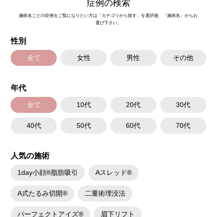
症例の検索
週間ほどお控えください。
費用：
施術名ごとの症例をご覧になりたい方は「カテゴリから探す」を選択後、「施術名」からお
レスチレン 43,800円～148,000円(税込)
選び下さい。
レスチレンリフト※横浜院限定 65,800円～228,800円(税込)
ジュビダームビスタウルトラXC 98,800円～283,800円(税込)
性別
ジュビダームビスタボルベラXC 98,800円～283,800円(税込)
ボリューマ 120,800円～327,800円(税込)
オプション：表面麻酔 3,300円(税込) 笑気麻酔 3,300円(税込)
全て
女性
男性
その他
年代
全て
10代
20代
30代
40代
50代
60代
70代
人気の施術
1day小顔®脂肪吸引
Aスレッド®
A式たるみ切開®
二重術埋没法
パーフェクトアイズ®
眉下リフト