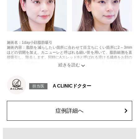
施術名：1day小顔脂肪吸引
施術内容：脂肪を減らしたい箇所に合わせて目立ちにくい箇所に2～3mm
ほどの切開を加え、カニューレと呼ばれる細い管を用いて、脂肪細胞を直
接吸引し、除去します。同時にAスレッド®と呼ばれる溶ける繊維をお顔の
目立たない部分から皮下へ挿入し、皮膚を内側から引き上げて固定しま
す。
施術時間：約30分程
リスク、副作用：赤み、熱感、痛み、しびれ、むくみ、内出血、引き攣れ
感などが術後一時的に生じることがございます。また、稀に貧血、細菌感
A CLINICドクター
担当医
染症、左右差、施術箇所の知覚鈍麻、ぼこつき、硬結、瘢痕化、色素沈
着、脂肪塞栓、皮膚のよれ、繊維の突出などを生じることがございます。
費用：通常価格 437,800円(税込)
顔の脂肪吸引箇所の追加 1ヶ所ごと+162,800円(税込)
オプション：笑気麻酔 3,300円(税込)
症例詳細へ