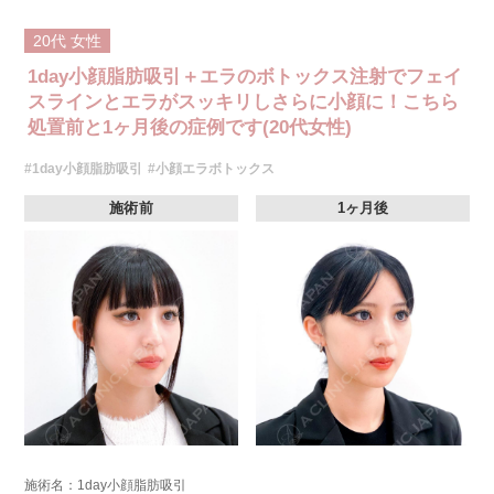
20代
女性
1day小顔脂肪吸引＋エラのボトックス注射でフェイ
スラインとエラがスッキリしさらに小顔に！こちら
処置前と1ヶ月後の症例です(20代女性)
#1day小顔脂肪吸引
#小顔エラボトックス
施術前
1ヶ月後
施術名：1day小顔脂肪吸引