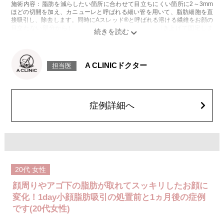
施術内容：脂肪を減らしたい箇所に合わせて目立ちにくい箇所に2～3mm
ほどの切開を加え、カニューレと呼ばれる細い管を用いて、脂肪細胞を直
接吸引し、除去します。同時にAスレッド®と呼ばれる溶ける繊維をお顔の
目立たない部分から皮下へ挿入し、皮膚を内側から引き上げて固定しま
す。
施術時間：約30分程
リスク、副作用：赤み、熱感、痛み、しびれ、むくみ、内出血、引き攣れ
感などが術後一時的に生じることがございます。また、稀に貧血、細菌感
A CLINICドクター
担当医
染症、左右差、施術箇所の知覚鈍麻、ぼこつき、硬結、瘢痕化、色素沈
着、脂肪塞栓、皮膚のよれ、繊維の突出などを生じることがございます。
費用：通常価格 437,800円(税込)
顔の脂肪吸引箇所の追加 1ヶ所ごと+162,800円(税込)
オプション：笑気麻酔 3,300円(税込)
症例詳細へ
施術名：ボトックス注射(小顔)
施術内容：ボツリヌス菌から抽出されるたんぱく質を注入し、過剰に発達
した筋肉の動きを抑制します。これにより噛み締めの改善、咬筋を減量し
細くする効果やフェイスラインのもたつきを改善する効果がございます。
医師とのカウンセリングで注入量をお選びいただきます。メスを使わず注
射のみの処置のためダウンタイムはほとんどありません。効果は4～6か月
程続きます。
20代
女性
施術時間：約10分〜20分程
リスク、副作用：腫れ、赤み、内出血、痛み、突っ張り感などが生じるこ
顔周りやアゴ下の脂肪が取れてスッキリしたお顔に
とがございます。また、稀にアレルギー、細菌感染症などが生じることが
ございます。ボトックス注入後は男性は3か月、女性は2か月避妊して頂く
変化！1day小顔脂肪吸引の処置前と1ヵ月後の症例
ようお願いします。
です(20代女性)
費用：アラガン社製 21,800円(税込) 〜164,400円(税込)
韓国製ボツリヌストキシン 5,500円(税込)〜78,000円(税込)