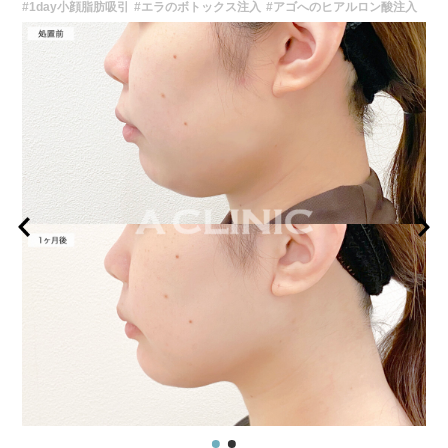
#1day小顔脂肪吸引
#エラのボトックス注入
#アゴへのヒアルロン酸注入
オプション：表面麻酔 3,300円(税込) 笑気麻酔 3,300円(税込)