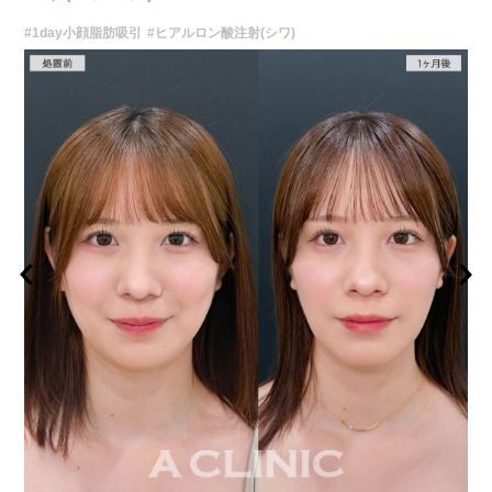
レスチレン 54,800円(税込)
#1day小顔脂肪吸引
#ヒアルロン酸注射(シワ)
レスチレンリフト※横浜院限定 76,800円(税込)
ジュビダームビスタウルトラXC 109,800円(税込)
クレヴィエルコントア 109,800円(税込)
ボリューマ 131,800円(税込)
オプション：表面麻酔 3,300円(税込) 笑気麻酔 3,300円(税込)