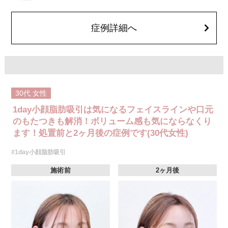
費用：通常価格 437,800円(税込)
顔の脂肪吸引箇所の追加 1ヶ所ごと+162,800円(税込)
オプション：笑気麻酔 3,300円(税込)
症例詳細へ
30代
女性
1day小顔脂肪吸引は気になるフェイスラインや口元
のもたつきも解消！ボリューム感も気にならなくり
ます！処置前と2ヶ月後の症例です(30代女性)
#1day小顔脂肪吸引
施術前
2ヶ月後