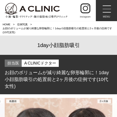
instagram
MENU
HOME
症例写真
お顔のボリュームが減り綺麗な卵形輪郭に！1day小顔脂肪吸引の処置前と2ヶ月後の症例です
(10代女性)
1day小顔脂肪吸引
担当医
A CLINICドクター
お顔のボリュームが減り綺麗な卵形輪郭に！1day
小顔脂肪吸引の処置前と2ヶ月後の症例です(10代
女性)