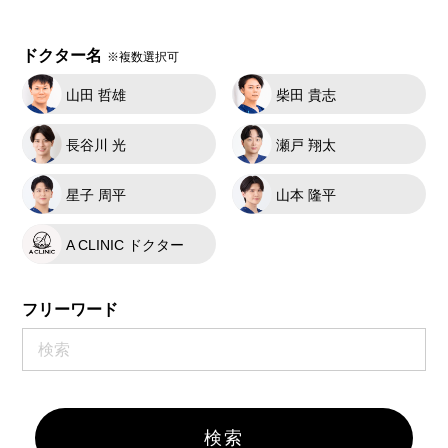
ドクター名
※複数選択可
山田 哲雄
柴田 貴志
長谷川 光
瀬戸 翔太
星子 周平
山本 隆平
A CLINIC ドクター
フリーワード