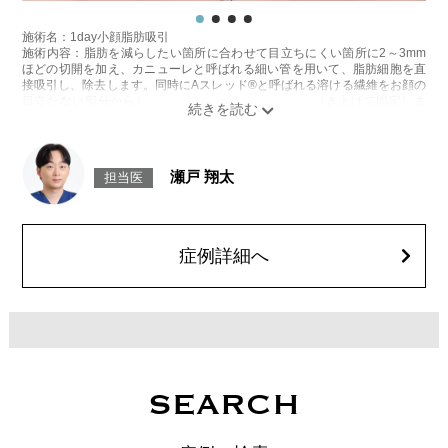
施術名：1day小顔脂肪吸引
施術内容：脂肪を減らしたい箇所に合わせて目立ちにくい箇所に2～3mm
ほどの切開を加え、カニューレと呼ばれる細い管を用いて、脂肪細胞を直
接吸引し、除去します。同時にAスレッド®と呼ばれる溶ける繊維をお顔の
目立たない部分から皮下へ挿入し、皮膚を内側から引き上げて固定しま
す。
施術時間：約30分程
リスク、副作用：赤み、熱感、痛み、しびれ、むくみ、内出血、引き攣れ
感などが術後一時的に生じることがございます。また、稀に貧血、細菌感
瀬戸 翔太
担当医
染症、左右差、施術箇所の知覚鈍麻、ぼこつき、硬結、瘢痕化、色素沈
着、脂肪塞栓、皮膚のよれ、繊維の突出などを生じることがございます。
費用：通常価格 437,800円(税込)
顔の脂肪吸引箇所の追加 1ヶ所ごと+162,800円(税込)
オプション：笑気麻酔 3,300円(税込)
症例詳細へ
施術名：ヒアルロン酸注射(シワ)
施術内容：加齢や表情のクセなどによって刻まれたしわに対し、ヒアルロ
ン酸を皮下に注入することで、皮膚の内側からふくらみを持たせてしわを
目立たなくさせる施術です。法令線や口元、額、眉間など部位に応じて適
切な製剤と注入量を選び、自然なボリューム感と輪郭の整った仕上がりを
目指します。ダウンタイムが比較的少なく、即時的な効果を実感しやすい
のが特徴です。
施術時間：注入箇所数により異なりますが、約15～30分程です。
SEARCH
リスク、副作用：腫れ、赤み、内出血、痛み、突っ張り感などが生じるこ
とがございます。また、稀にアレルギー、細菌感染症、血管閉塞などが生
じることがございます。注入箇所を強く刺激するようなマッサージは1〜2