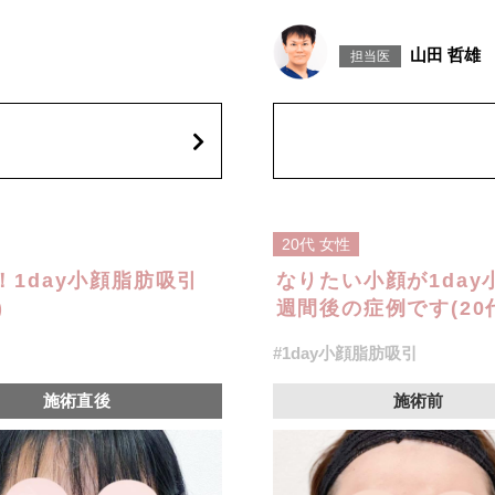
げて固定します。
施術時間：約30分程
出血、引き攣れ感などが術後一時的
リスク、副作用：赤み、熱感、痛
山田 哲雄
担当医
、左右差、施術箇所の知覚鈍麻、ぼ
に生じることがございます。また
、繊維の突出などを生じることがご
こつき、硬結、瘢痕化、色素沈着
ざいます。
費用：通常価格 437,800円(税込)
顔の脂肪吸引箇所の追加 1ヶ所ごと+1
オプション：笑気麻酔 3,300円(税
20代
女性
1day小顔脂肪吸引
なりたい小顔が1da
)
週間後の症例です(20
#1day小顔脂肪吸引
施術直後
施術前