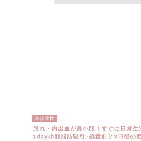
20代
女性
腫れ・内出血が最小限！すぐに日常生
1day小顔脂肪吸引♪処置前と3日後の症