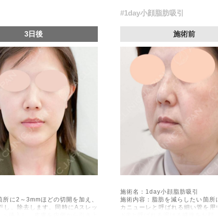
#1day小顔脂肪吸引
3日後
施術前
施術名：1day小顔脂肪吸引
所に2～3mmほどの切開を加え、
施術内容：脂肪を減らしたい箇所
引し、除去します。同時にAスレッ
カニューレと呼ばれる細い管を用
下へ挿入し、皮膚を内側から引き上
ド®と呼ばれる溶ける繊維をお顔