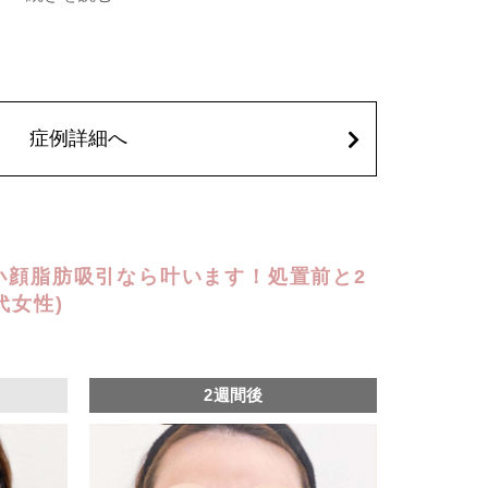
み、しびれ、むくみ、内出血、引き攣れ感などが術後一時的
、稀に貧血、細菌感染症、左右差、施術箇所の知覚鈍麻、ぼ
、脂肪塞栓、皮膚のよれ、繊維の突出などを生じることがご
62,800円(税込)
症例詳細へ
込)
y小顔脂肪吸引なら叶います！処置前と2
代女性)
2週間後