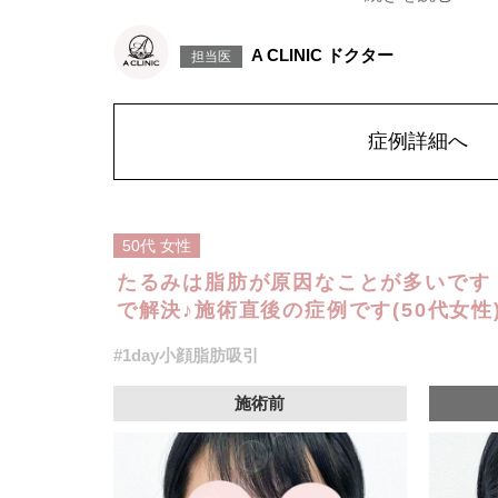
げて固定します。
施術時間：約30分程
リスク、副作用：赤み、熱感、痛み、しびれ、むくみ、内
A CLINIC ドクター
担当医
に生じることがございます。また、稀に貧血、細菌感染症
こつき、硬結、瘢痕化、色素沈着、脂肪塞栓、皮膚のよれ
ざいます。
費用：通常価格 437,800円(税込)
顔の脂肪吸引箇所の追加 1ヶ所ごと+162,800円(税込)
症例詳細へ
オプション：笑気麻酔 3,300円(税込)
50代
女性
たるみは脂肪が原因なことが多いです！
で解決♪施術直後の症例です(50代女性
#1day小顔脂肪吸引
施術前