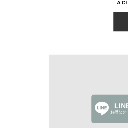
A 
LI
お得なク