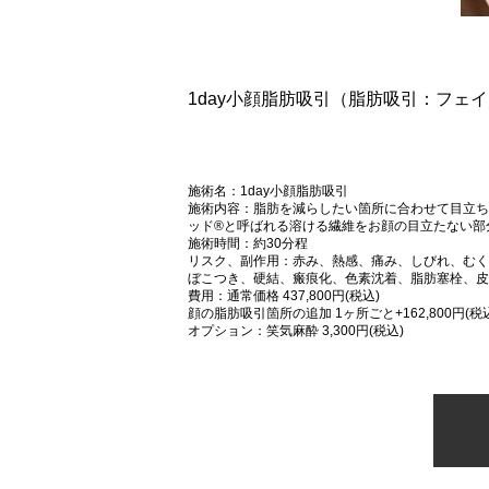
1day小顔脂肪吸引（脂肪吸引：フェ
施術名：1day小顔脂肪吸引
施術内容：脂肪を減らしたい箇所に合わせて目立ち
ッド®と呼ばれる溶ける繊維をお顔の目立たない部
施術時間：約30分程
リスク、副作用：赤み、熱感、痛み、しびれ、むく
ぼこつき、硬結、瘢痕化、色素沈着、脂肪塞栓、皮
費用：通常価格 437,800円(税込)
顔の脂肪吸引箇所の追加 1ヶ所ごと+162,800円(税
オプション：笑気麻酔 3,300円(税込)