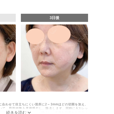
3日後
に合わせて目立ちにくい箇所に2～3mmほどの切開を加え、
いて、脂肪細胞を直接吸引し、除去します。同時にAスレッ
の目立たない部分から皮下へ挿入し、皮膚を内側から引き上