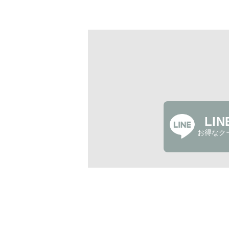
LI
お得なク