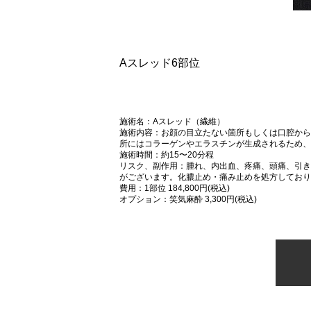
Aスレッド6部位
施術名：Aスレッド（繊維）
施術内容：お顔の目立たない箇所もしくは口腔から
所にはコラーゲンやエラスチンが生成されるため、
施術時間：約15〜20分程
リスク、副作用：腫れ、内出血、疼痛、頭痛、引き
がございます。化膿止め・痛み止めを処方しており
費用：1部位 184,800円(税込)
オプション：笑気麻酔 3,300円(税込)