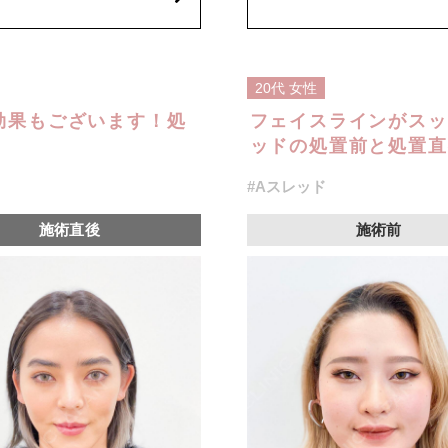
20代
女性
効果もございます！処
フェイスラインがスッ
ッドの処置前と処置直
#Aスレッド
施術直後
施術前