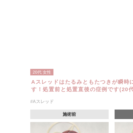
20代
女性
Aスレッドはたるみともたつきが瞬時
す！処置前と処置直後の症例です(20代
#Aスレッド
施術前