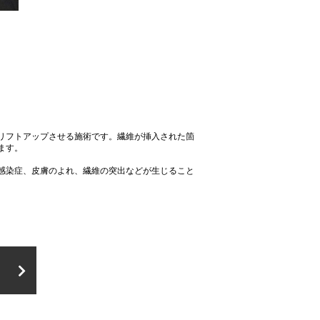
リフトアップさせる施術です。繊維が挿入された箇
ます。
感染症、皮膚のよれ、繊維の突出などが生じること