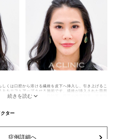
もしくは口腔から溶ける繊維を皮下へ挿入し、引き上げるこ
るみをリフトアップさせる施術です。繊維が挿入された箇所
成されるため、長期的な美肌効果、肌質の改善効果、将来的
できます。
疼痛、頭痛、引き攣れ感などが生じることがございます。ま
Cドクター
の細菌感染症、皮膚のよれ、繊維の突出などが生じることが
を処方しております。服用により、何か異常があれば服用を
込)
症例詳細へ