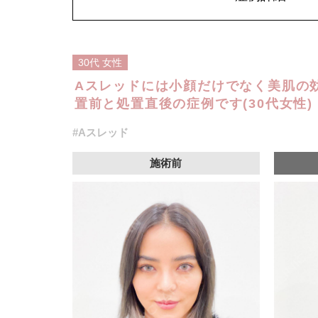
30代
女性
Aスレッドには小顔だけでなく美肌の
置前と処置直後の症例です(30代女性)
#Aスレッド
施術前