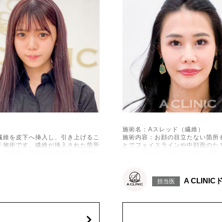
施術名：Aスレッド（繊維）
繊維を皮下へ挿入し、引き上げるこ
施術内容：お顔の目立たない箇所
る施術です。繊維が挿入された箇所
とでフェイスラインや中顔面のた
美肌効果、肌質の改善効果、将来的
にはコラーゲンやエラスチンが生
なシワやたるみの予防効果が期待
施術時間：約15〜20分程
などが生じることがございます。ま
リスク、副作用：腫れ、内出血、
A CLINI
担当医
れ、繊維の突出などが生じることが
た、稀ではありますが、施術部位
用により、何か異常があれば服用を
ございます。化膿止め・痛み止め
中止してください。
費用：1部位 184,800円(税込)
オプション：笑気麻酔 3,300円(税