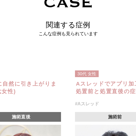
CASE
関連する症例
こんな症例も見られています
30代
女性
に自然に引き上がりま
Aスレッドでアプリ加
女性)
処置前と処置直後の症例
#Aスレッド
施術直後
施術前