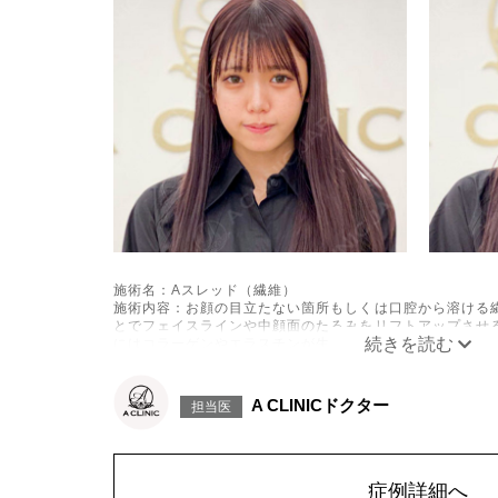
施術名：Aスレッド（繊維）
施術内容：お顔の目立たない箇所もしくは口腔から溶ける
とでフェイスラインや中顔面のたるみをリフトアップさせ
にはコラーゲンやエラスチンが生成されるため、長期的な
なシワやたるみの予防効果が期待できます。
施術時間：約15〜20分程
リスク、副作用：腫れ、内出血、疼痛、頭痛、引き攣れ感
A CLINICドクター
担当医
た、稀ではありますが、施術部位の細菌感染症、皮膚のよ
ございます。化膿止め・痛み止めを処方しております。服
中止してください。
費用：1部位 184,800円(税込)
オプション：笑気麻酔 3,300円(税込)
症例詳細へ