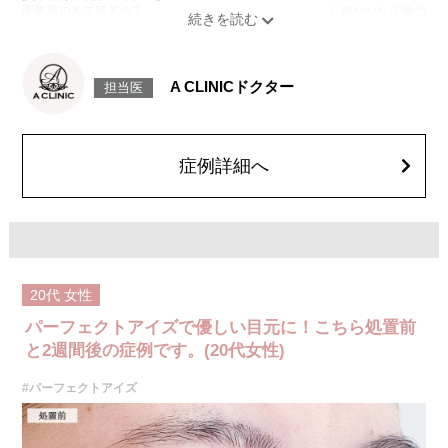
医療用の糸で目尻の下側を軽く引き下げることで、優しく穏やかな印象の
たれ目を形成します。
[目尻切開法]
目尻の皮膚を一部取り除くことで、隠れていた白目の部分が見えるように
なり、目の横幅を大きく見せる施術です。
A CLINICドクター
担当医
施術時間：約30分程
抜糸：切開範囲により5～7日後にご来院して頂く場合がございます。
リスク、副作用：腫れ、内出血、疼痛、目がごろごろする違和感などが術
後一時的に生じることがございます。また、稀に細菌感染症、左右差、後
戻り、目尻のラインに段差が生じる、睫毛が切れたり抜ける、結膜腫脹な
症例詳細へ
どが生じることがございます。
費用：モニター価格 107,800円(税込)
オプション：笑気麻酔 3,300円(税込)
20代
女性
パーフェクトアイズで優しい目元に！こちら処置前
と2週間後の症例です。(20代女性)
#パーフェクトアイズ