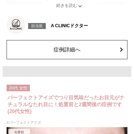
医療用の糸で目尻の下側を軽く引き下げることで、優しく穏やかな印象の
たれ目を形成します。
[目尻切開法]
目尻の皮膚を一部取り除くことで、隠れていた白目の部分が見えるように
なり、目の横幅を大きく見せる施術です。
A CLINICドクター
担当医
施術時間：約30分程
抜糸：切開範囲により5～7日後にご来院して頂く場合がございます。
リスク、副作用：腫れ、内出血、疼痛、目がごろごろする違和感などが術
後一時的に生じることがございます。また、稀に細菌感染症、左右差、後
戻り、目尻のラインに段差が生じる、睫毛が切れたり抜ける、結膜腫脹な
症例詳細へ
どが生じることがございます。
費用：モニター価格 107,800円(税込)
オプション：笑気麻酔 3,300円(税込)
20代
女性
パーフェクトアイズでつり目気味だったお目元がナ
チュラルなたれ目に！処置前と2週間後の症例です
(20代女性)
#パーフェクトアイズ