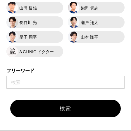
山田 哲雄
柴田 貴志
長谷川 光
瀬戸 翔太
星子 周平
山本 隆平
A CLINIC ドクター
フリーワード