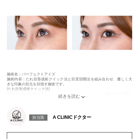
施術名：パーフェクトアイズ
施術内容：たれ目形成術クイック法と目尻切開法を組み合わせ、優しく大
きな印象の目元を目指す施術です。
[たれ目形成術クイック法]
医療用の糸で目尻の下側を軽く引き下げることで、優しく穏やかな印象の
たれ目を形成します。
[目尻切開法]
目尻の皮膚を一部取り除くことで、隠れていた白目の部分が見えるように
なり、目の横幅を大きく見せる施術です。
A CLINICドクター
担当医
施術時間：約30分程
抜糸：切開範囲により5～7日後にご来院して頂く場合がございます。
リスク、副作用：腫れ、内出血、疼痛、目がごろごろする違和感などが術
後一時的に生じることがございます。また、稀に細菌感染症、左右差、後
戻り、目尻のラインに段差が生じる、睫毛が切れたり抜ける、結膜腫脹な