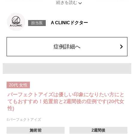
医療用の糸で目尻の下側を軽く引き下げることで、優しく穏やかな印象の
たれ目を形成します。
[目尻切開法]
目尻の皮膚を一部取り除くことで、隠れていた白目の部分が見えるように
なり、目の横幅を大きく見せる施術です。
A CLINICドクター
担当医
施術時間：約30分程
抜糸：切開範囲により5～7日後にご来院して頂く場合がございます。
リスク、副作用：腫れ、内出血、疼痛、目がごろごろする違和感などが術
後一時的に生じることがございます。また、稀に細菌感染症、左右差、後
戻り、目尻のラインに段差が生じる、睫毛が切れたり抜ける、結膜腫脹な
症例詳細へ
どが生じることがございます。
費用：モニター価格 107,800円(税込)
オプション：笑気麻酔 3,300円(税込)
20代
女性
パーフェクトアイズは優しい印象になりたい方にと
てもおすすめ！処置前と2週間後の症例です(20代女
性)
#パーフェクトアイズ
施術前
2週間後