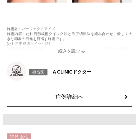
施術名：パーフェクトアイズ
施術内容：たれ目形成術クイック法と目尻切開法を組み合わせ、優しく大
きな印象の目元を目指す施術です。
[たれ目形成術クイック法]
医療用の糸で目尻の下側を軽く引き下げることで、優しく穏やかな印象の
たれ目を形成します。
[目尻切開法]
目尻の皮膚を一部取り除くことで、隠れていた白目の部分が見えるように
なり、目の横幅を大きく見せる施術です。
A CLINICドクター
担当医
施術時間：約30分程
抜糸：切開範囲により5～7日後にご来院して頂く場合がございます。
リスク、副作用：腫れ、内出血、疼痛、目がごろごろする違和感などが術
後一時的に生じることがございます。また、稀に細菌感染症、左右差、後
戻り、目尻のラインに段差が生じる、睫毛が切れたり抜ける、結膜腫脹な
症例詳細へ
どが生じることがございます。
費用：モニター価格 107,800円(税込)
オプション：笑気麻酔 3,300円(税込)
20代
女性