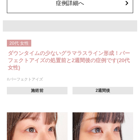
症例詳細へ
どが生じることがございます。
費用：モニター価格 107,800円(税込)
オプション：笑気麻酔 3,300円(税込)
20代
女性
ダウンタイムの少ないグラマラスライン形成！パー
フェクトアイズの処置前と2週間後の症例です(20代
女性)
#パーフェクトアイズ
施術前
2週間後