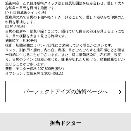
施術内容：たれ目形成術クイック法と目尻切開法を組み合わせ、優しく大き
な印象の目元を目指す施術です。
[たれ目形成術クイック法]
医療用の糸で目尻の下側を軽く引き下げることで、優しく穏やかな印象のた
れ目を形成します。
[目尻切開法]
目尻の皮膚を一部取り除くことで、隠れていた白目の部分が見えるようにな
り、目の横幅を大きく見せる施術です。
施術時間：約30分程
抜糸：切開範囲により5～7日後にご来院して頂く場合がございます。
リスク、副作用：腫れ、内出血、疼痛、目がごろごろする違和感などが術後
一時的に生じることがございます。また、稀に細菌感染症、左右差、後戻
り、目尻のラインに段差が生じる、睫毛が切れたり抜ける、結膜腫脹などが
生じることがございます。
費用：モニター価格 107,800円(税込)
オプション：笑気麻酔 3,300円(税込)
パーフェクトアイズの施術ページへ
担当ドクター