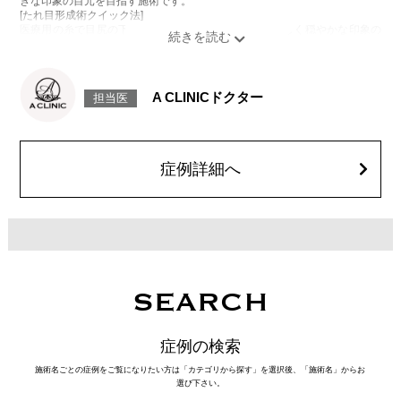
きな印象の目元を目指す施術です。
[たれ目形成術クイック法]
医療用の糸で目尻の下側を軽く引き下げることで、優しく穏やかな印象の
たれ目を形成します。
[目尻切開法]
目尻の皮膚を一部取り除くことで、隠れていた白目の部分が見えるように
なり、目の横幅を大きく見せる施術です。
A CLINICドクター
担当医
施術時間：約30分程
抜糸：切開範囲により5～7日後にご来院して頂く場合がございます。
リスク、副作用：腫れ、内出血、疼痛、目がごろごろする違和感などが術
後一時的に生じることがございます。また、稀に細菌感染症、左右差、後
戻り、目尻のラインに段差が生じる、睫毛が切れたり抜ける、結膜腫脹な
症例詳細へ
どが生じることがございます。
費用：モニター価格 107,800円(税込)
オプション：笑気麻酔 3,300円(税込)
SEARCH
症例の検索
施術名ごとの症例をご覧になりたい方は「カテゴリから探す」を選択後、「施術名」からお
選び下さい。