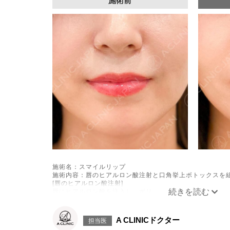
施術前
施術名：スマイルリップ
施術内容：唇のヒアルロン酸注射と口角挙上ボトックスを
[唇のヒアルロン酸注射]
唇にヒアルロン酸を注入し、ボリュームやバランスを整え
[口角挙上ボトックス]
ボツリヌス菌から抽出されるタンパク質を口角を下げる筋肉
きを抑制し、口角を上げる施術です。
A CLINICドクター
担当医
施術時間：約15～20分程