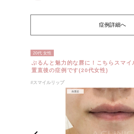
リスク、副作用：腫れ、赤み、内出血、痛み、突っ張り感
た、稀にアレルギー、細菌感染症、頭痛などが生じること
するようなマッサージは1〜2週間ほどお控えください。ボ
性は2か月避妊して頂くようお願いします。
費用：レスチレン 68,900円(税込)
症例詳細へ
ジュビダームビスタボルベラXC 101,900円(税込)
オプション：表面麻酔 3,300円(税込) 笑気麻酔 3,300円(税
20代
女性
ぷるんと魅力的な唇に！こちらスマイ
置直後の症例です(20代女性)
#スマイルリップ