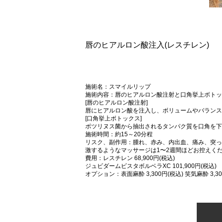
唇のヒアルロン酸注入(レスチレン)
施術名：スマイルリップ
施術内容：唇のヒアルロン酸注射と口角挙上ボトッ
[唇のヒアルロン酸注射]
唇にヒアルロン酸を注入し、ボリュームやバランス
[口角挙上ボトックス]
ボツリヌス菌から抽出されるタンパク質を口角を下
施術時間：約15～20分程
リスク、副作用：腫れ、赤み、内出血、痛み、突っ
激するようなマッサージは1〜2週間ほどお控えく
費用：レスチレン 68,900円(税込)
ジュビダームビスタボルベラXC 101,900円(税込)
オプション：表面麻酔 3,300円(税込) 笑気麻酔 3,30