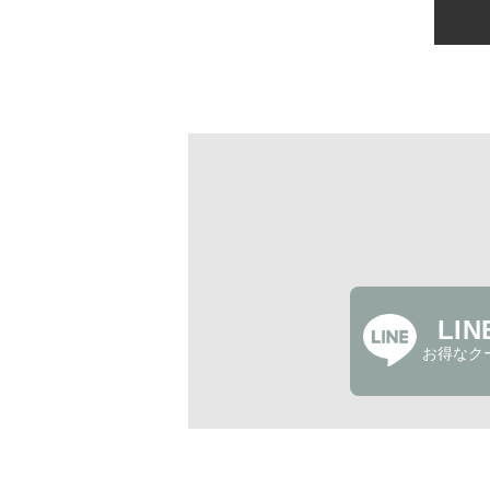
LI
お得なク