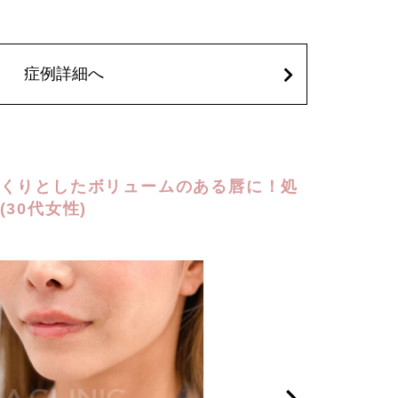
出血、痛み、突っ張り感などが生じることがございます。ま
、頭痛などが生じることがございます。注入箇所を強く刺激
間ほどお控えください。ボトックス注入後は男性は3か月、女
いします。
症例詳細へ
,900円(税込)
) 笑気麻酔 3,300円(税込)
くりとしたボリュームのある唇に！処
30代女性)