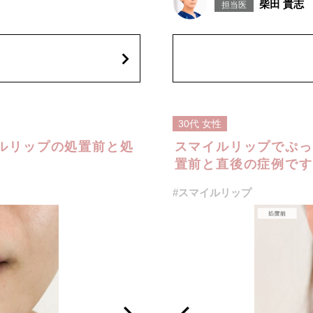
柴田 貴志
などが生じることがございます。ま
担当医
施術時間：約15～20分程
がございます。注入箇所を強く刺激
リスク、副作用：腫れ、赤み、内
トックス注入後は男性は3か月、女
た、稀にアレルギー、細菌感染症
するようなマッサージは1〜2週
性は2か月避妊して頂くようお願
費用：レスチレン 68,900円(税込)
込)
ジュビダームビスタボルベラXC 101
オプション：表面麻酔 3,300円(税込
30代
女性
ルリップの処置前と処
スマイルリップでぷっ
置前と直後の症例です(
#スマイルリップ