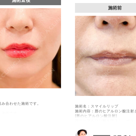
施術直後
施術前
組み合わせた施術です。
施術名：スマイルリップ
施術内容：唇のヒアルロン酸注射
る施術です。
[唇のヒアルロン酸注射]
唇にヒアルロン酸を注入し、ボリ
(口角下制筋)へ注入し、筋肉の動
[口角挙上ボトックス]
ボツリヌス菌から抽出されるタン
きを抑制し、口角を上げる施術で