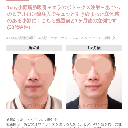
生じることがありますが、通常は数日〜1週間程度で徐々に軽快します。ま
1day小顔脂肪吸引＋エラのボトックス注射＋あごへ
た、稀にアレルギー反応、細菌感染、血管閉塞、しこり（硬化）や小さな
結節が生じる可能性があります。施術後1〜2週間程度は、注入部位を強く
のヒアルロン酸注入でキュッと引き締まった立体感
押したりマッサージしたりすることはお控えください。
のある小顔に！こちら処置前と1ヶ月後の症例です
費用：
(30代男性)
レスチレン 54,800円(税込)
レスチレンリフト※横浜院限定 76,800円(税込)
ジュビダームビスタウルトラXC 109,800円(税込)
#1day小顔脂肪吸引
#小顔エラボトックス
#あごへのヒアルロン酸注入
クレヴィエルコントア 109,800円(税込)
ボリューマ 131,800円(税込)
施術前
1ヶ月後
オプション：表面麻酔 3,300円(税込) 笑気麻酔 3,300円(税込)
施術名：あごのヒアルロン酸注射
施術内容：あごの形やバランスを整えるために、ヒアルロン酸を皮下に注