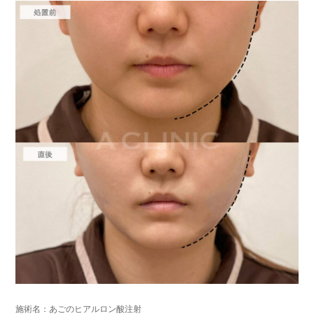
染症、左右差、施術箇所の知覚鈍麻、ぼこつき、硬結、瘢痕化、色素沈
着、脂肪塞栓、皮膚のよれ、繊維の突出などを生じることがございます。
費用：通常価格 437,800円(税込)
顔の脂肪吸引箇所の追加 1ヶ所ごと+162,800円(税込)
オプション：笑気麻酔 3,300円(税込)
施術名：あごのヒアルロン酸注射