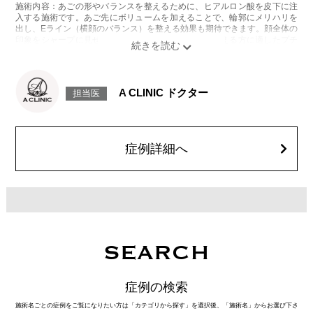
施術内容：あごの形やバランスを整えるために、ヒアルロン酸を皮下に注
入する施術です。あご先にボリュームを加えることで、輪郭にメリハリを
出し、Eライン（横顔のバランス）を整える効果も期待できます。顔全体の
印象をシャープに見せたい方や、あごが引っ込んで見える方に適したプチ
整形のひとつです。
施術時間：約10分程
リスク、副作用：施術後に腫れ、赤み、内出血、痛み、突っ張り感などが
生じることがありますが、通常は数日〜1週間程度で徐々に軽快します。ま
A CLINIC ドクター
担当医
た、稀にアレルギー反応、細菌感染、血管閉塞、しこり（硬化）や小さな
結節が生じる可能性があります。施術後1〜2週間程度は、注入部位を強く
押したりマッサージしたりすることはお控えください。
費用：
レスチレン 54,800円(税込)
症例詳細へ
レスチレンリフト※横浜院限定 76,800円(税込)
ジュビダームビスタウルトラXC 109,800円(税込)
クレヴィエルコントア 109,800円(税込)
ボリューマ 131,800円(税込)
オプション：表面麻酔 3,300円(税込) 笑気麻酔 3,300円(税込)
施術名：ボトックス注射(小顔)
施術内容：ボツリヌス菌から抽出されるたんぱく質を注入し、過剰に発達
した筋肉の動きを抑制します。これにより噛み締めの改善、咬筋を減量し
SEARCH
細くする効果やフェイスラインのもたつきを改善する効果がございます。
医師とのカウンセリングで注入量をお選びいただきます。メスを使わず注
射のみの処置のためダウンタイムはほとんどありません。効果は4～6か月
症例の検索
程続きます。
施術時間：約10分〜20分程
施術名ごとの症例をご覧になりたい方は「カテゴリから探す」を選択後、「施術名」からお選び下さ
リスク、副作用：腫れ、赤み、内出血、痛み、突っ張り感などが生じるこ