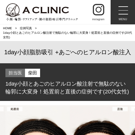
instagram
MENU
HOME
症例写真
1day小顔とあごのヒアルロン酸注射で無駄のない輪郭に大変身！処置前と直後の症例です(20代
女性)
1day小顔脂肪吸引
あごへのヒアルロン酸注入
担当医
柴田
1day小顔とあごのヒアルロン酸注射で無駄のない
輪郭に大変身！処置前と直後の症例です(20代女性)