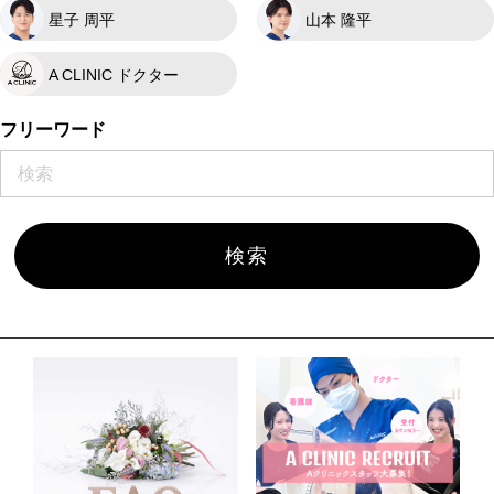
星子 周平
山本 隆平
A CLINIC ドクター
フリーワード