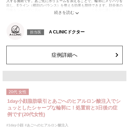
入する施術です。あご先にボリュームを加えることで、輪郭にメリハリを
出し、Eライン（横顔のバランス）を整える効果も期待できます。顔全体の
印象をシャープに見せたい方や、あごが引っ込んで見える方に適したプチ
整形のひとつです。
施術時間：約10分程
リスク、副作用：施術後に腫れ、赤み、内出血、痛み、突っ張り感などが
生じることがありますが、通常は数日〜1週間程度で徐々に軽快します。ま
A CLINICドクター
担当医
た、稀にアレルギー反応、細菌感染、血管閉塞、しこり（硬化）や小さな
結節が生じる可能性があります。施術後1〜2週間程度は、注入部位を強く
押したりマッサージしたりすることはお控えください。
費用：
レスチレン 54,800円(税込)
症例詳細へ
レスチレンリフト※横浜院限定 76,800円(税込)
ジュビダームビスタウルトラXC 109,800円(税込)
クレヴィエルコントア 109,800円(税込)
ボリューマ 131,800円(税込)
オプション：表面麻酔 3,300円(税込) 笑気麻酔 3,300円(税込)
施術名：1day小顔脂肪吸引
施術内容：脂肪を減らしたい箇所に合わせて目立ちにくい箇所に2～3mm
20代
女性
ほどの切開を加え、カニューレと呼ばれる細い管を用いて、脂肪細胞を直
接吸引し、除去します。同時にAスレッド®と呼ばれる溶ける繊維をお顔の
1day小顔脂肪吸引とあごへのヒアルロン酸注入でシ
目立たない部分から皮下へ挿入し、皮膚を内側から引き上げて固定しま
す。
ュッとしたシャープな輪郭に！処置前と3日後の症
施術時間：約30分程
例です(20代女性)
リスク、副作用：赤み、熱感、痛み、しびれ、むくみ、内出血、引き攣れ
感などが術後一時的に生じることがございます。また、稀に貧血、細菌感
#1day小顔
#あごへのヒアルロン酸注入
染症、左右差、施術箇所の知覚鈍麻、ぼこつき、硬結、瘢痕化、色素沈