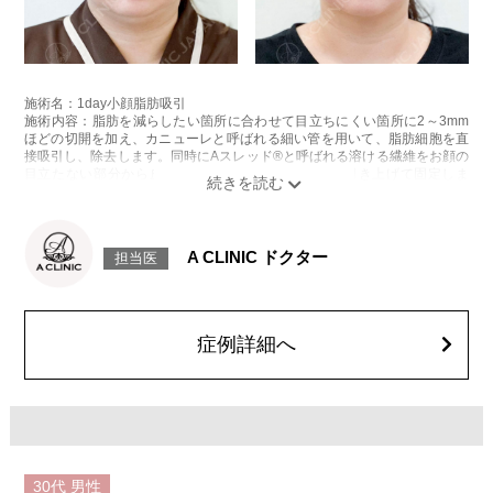
施術名：1day小顔脂肪吸引
施術内容：脂肪を減らしたい箇所に合わせて目立ちにくい箇所に2～3mm
ほどの切開を加え、カニューレと呼ばれる細い管を用いて、脂肪細胞を直
接吸引し、除去します。同時にAスレッド®と呼ばれる溶ける繊維をお顔の
目立たない部分から皮下へ挿入し、皮膚を内側から引き上げて固定しま
す。
施術時間：約30分程
リスク、副作用：赤み、熱感、痛み、しびれ、むくみ、内出血、引き攣れ
感などが術後一時的に生じることがございます。また、稀に貧血、細菌感
A CLINIC ドクター
担当医
染症、左右差、施術箇所の知覚鈍麻、ぼこつき、硬結、瘢痕化、色素沈
着、脂肪塞栓、皮膚のよれ、繊維の突出などを生じることがございます。
費用：通常価格 437,800円(税込)
顔の脂肪吸引箇所の追加 1ヶ所ごと+162,800円(税込)
オプション：笑気麻酔 3,300円(税込)
症例詳細へ
施術名：あごのヒアルロン酸注射
施術内容：あごの形やバランスを整えるために、ヒアルロン酸を皮下に注
入する施術です。あご先にボリュームを加えることで、輪郭にメリハリを
出し、Eライン（横顔のバランス）を整える効果も期待できます。顔全体の
印象をシャープに見せたい方や、あごが引っ込んで見える方に適したプチ
整形のひとつです。
施術時間：約10分程
30代
男性
リスク、副作用：施術後に腫れ、赤み、内出血、痛み、突っ張り感などが