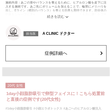
施術内容：あごの形やバランスを整えるために、ヒアルロン酸を皮下に注
入する施術です。あご先にボリュームを加えることで、輪郭にメリハリを
出し、Eライン（横顔のバランス）を整える効果も期待できます。顔全体の
印象をシャープに見せたい方や、あごが引っ込んで見える方に適したプチ
整形のひとつです。
施術時間：約10分程
リスク、副作用：施術後に腫れ、赤み、内出血、痛み、突っ張り感などが
生じることがありますが、通常は数日〜1週間程度で徐々に軽快します。ま
A CLINIC ドクター
担当医
た、稀にアレルギー反応、細菌感染、血管閉塞、しこり（硬化）や小さな
結節が生じる可能性があります。施術後1〜2週間程度は、注入部位を強く
押したりマッサージしたりすることはお控えください。
費用：
レスチレン 54,800円(税込)
症例詳細へ
レスチレンリフト※横浜院限定 76,800円(税込)
ジュビダームビスタウルトラXC 109,800円(税込)
クレヴィエルコントア 109,800円(税込)
ボリューマ 131,800円(税込)
オプション：表面麻酔 3,300円(税込) 笑気麻酔 3,300円(税込)
施術名：1day小顔脂肪吸引
施術内容：脂肪を減らしたい箇所に合わせて目立ちにくい箇所に2～3mm
20代
女性
ほどの切開を加え、カニューレと呼ばれる細い管を用いて、脂肪細胞を直
接吸引し、除去します。同時にAスレッド®と呼ばれる溶ける繊維をお顔の
1day小顔脂肪吸引で卵型フェイスに！こちら処置前
目立たない部分から皮下へ挿入し、皮膚を内側から引き上げて固定しま
す。
と直後の症例です(20代女性)
施術時間：約30分程
リスク、副作用：赤み、熱感、痛み、しびれ、むくみ、内出血、引き攣れ
#1day小顔脂肪吸引
#小顔エラボトックス
#あごへのヒアルロン酸注入
感などが術後一時的に生じることがございます。また、稀に貧血、細菌感