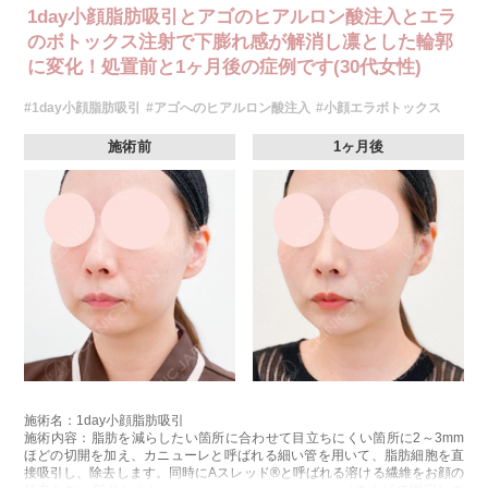
1day小顔脂肪吸引とアゴのヒアルロン酸注入とエラ
のボトックス注射で下膨れ感が解消し凛とした輪郭
に変化！処置前と1ヶ月後の症例です(30代女性)
#1day小顔脂肪吸引
#アゴへのヒアルロン酸注入
#小顔エラボトックス
施術前
1ヶ月後
施術名：1day小顔脂肪吸引
施術内容：脂肪を減らしたい箇所に合わせて目立ちにくい箇所に2～3mm
ほどの切開を加え、カニューレと呼ばれる細い管を用いて、脂肪細胞を直
接吸引し、除去します。同時にAスレッド®と呼ばれる溶ける繊維をお顔の