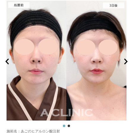
着、脂肪塞栓、皮膚のよれ、繊維の突出などを生じることがございます。
費用：通常価格 437,800円(税込)
顔の脂肪吸引箇所の追加 1ヶ所ごと+162,800円(税込)
オプション：笑気麻酔 3,300円(税込)
施術名：ボトックス注射(小顔)
施術内容：ボツリヌス菌から抽出されるたんぱく質を注入し、過剰に発達
した筋肉の動きを抑制します。これにより噛み締めの改善、咬筋を減量し
細くする効果やフェイスラインのもたつきを改善する効果がございます。
医師とのカウンセリングで注入量をお選びいただきます。メスを使わず注
射のみの処置のためダウンタイムはほとんどありません。効果は4～6か月
程続きます。
施術時間：約10分〜20分程
リスク、副作用：腫れ、赤み、内出血、痛み、突っ張り感などが生じるこ
とがございます。また、稀にアレルギー、細菌感染症などが生じることが
ございます。ボトックス注入後は男性は3か月、女性は2か月避妊して頂く
ようお願いします。
費用：アラガン社製 21,800円(税込) 〜164,400円(税込)
韓国製ボツリヌストキシン 5,500円(税込)〜78,000円(税込)
オプション：表面麻酔 3,300円(税込) 笑気麻酔 3,300円(税込)
施術名：あごのヒアルロン酸注射