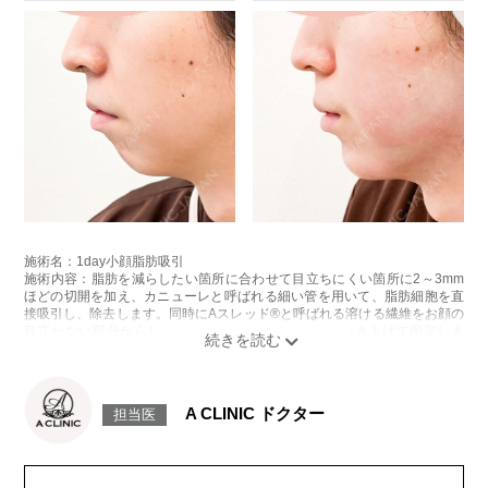
ボリューマ 131,800円(税込)
オプション：表面麻酔 3,300円(税込) 笑気麻酔 3,300円(税込)
施術名：ボトックス注射(小顔)
施術内容：ボツリヌス菌から抽出されるたんぱく質を注入し、過剰に発達
した筋肉の動きを抑制します。これにより噛み締めの改善、咬筋を減量し
細くする効果やフェイスラインのもたつきを改善する効果がございます。
医師とのカウンセリングで注入量をお選びいただきます。メスを使わず注
射のみの処置のためダウンタイムはほとんどありません。効果は4～6か月
程続きます。
施術時間：約10分〜20分程
リスク、副作用：腫れ、赤み、内出血、痛み、突っ張り感などが生じるこ
とがございます。また、稀にアレルギー、細菌感染症などが生じることが
ございます。ボトックス注入後は男性は3か月、女性は2か月避妊して頂く
ようお願いします。
施術名：1day小顔脂肪吸引
費用：アラガン社製 21,800円(税込) 〜164,400円(税込)
施術内容：脂肪を減らしたい箇所に合わせて目立ちにくい箇所に2～3mm
韓国製ボツリヌストキシン 5,500円(税込)〜78,000円(税込)
ほどの切開を加え、カニューレと呼ばれる細い管を用いて、脂肪細胞を直
オプション：表面麻酔 3,300円(税込) 笑気麻酔 3,300円(税込)
接吸引し、除去します。同時にAスレッド®と呼ばれる溶ける繊維をお顔の
目立たない部分から皮下へ挿入し、皮膚を内側から引き上げて固定しま
す。
施術時間：約30分程
リスク、副作用：赤み、熱感、痛み、しびれ、むくみ、内出血、引き攣れ
感などが術後一時的に生じることがございます。また、稀に貧血、細菌感
A CLINIC ドクター
担当医
染症、左右差、施術箇所の知覚鈍麻、ぼこつき、硬結、瘢痕化、色素沈
着、脂肪塞栓、皮膚のよれ、繊維の突出などを生じることがございます。
費用：通常価格 437,800円(税込)
顔の脂肪吸引箇所の追加 1ヶ所ごと+162,800円(税込)
オプション：笑気麻酔 3,300円(税込)