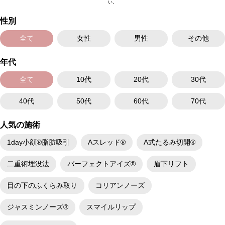
い。
とがございます。また、稀にアレルギー、細菌感染症などが生じることが
ございます。ボトックス注入後は男性は3か月、女性は2か月避妊して頂く
性別
ようお願いします。
費用：アラガン社製 21,800円(税込) 〜164,400円(税込)
韓国製ボツリヌストキシン 5,500円(税込)〜78,000円(税込)
全て
女性
男性
その他
オプション：表面麻酔 3,300円(税込) 笑気麻酔 3,300円(税込)
年代
施術名：1day小顔脂肪吸引
施術内容：脂肪を減らしたい箇所に合わせて目立ちにくい箇所に2～3mm
ほどの切開を加え、カニューレと呼ばれる細い管を用いて、脂肪細胞を直
全て
10代
20代
30代
接吸引し、除去します。同時にAスレッド®と呼ばれる溶ける繊維をお顔の
目立たない部分から皮下へ挿入し、皮膚を内側から引き上げて固定しま
40代
50代
60代
70代
す。
施術時間：約30分程
リスク、副作用：赤み、熱感、痛み、しびれ、むくみ、内出血、引き攣れ
人気の施術
感などが術後一時的に生じることがございます。また、稀に貧血、細菌感
染症、左右差、施術箇所の知覚鈍麻、ぼこつき、硬結、瘢痕化、色素沈
1day小顔®脂肪吸引
Aスレッド®
A式たるみ切開®
着、脂肪塞栓、皮膚のよれ、繊維の突出などを生じることがございます。
費用：通常価格 437,800円(税込)
顔の脂肪吸引箇所の追加 1ヶ所ごと+162,800円(税込)
二重術埋没法
パーフェクトアイズ®
眉下リフト
オプション：笑気麻酔 3,300円(税込)
目の下のふくらみ取り
コリアンノーズ
ジャスミンノーズ®
スマイルリップ