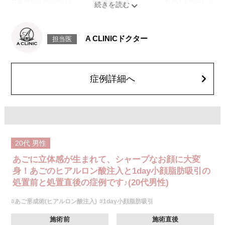
目立たない部分から皮下へ挿入し、皮膚を内側から引き上げて固定しま
す。
施術時間：約30分程
リスク、副作用：赤み、熱感、痛み、しびれ、むくみ、内出血、引き攣れ
感などが術後一時的に生じることがございます。また、稀に貧血、細菌感
A CLINICドクター
担当医
染症、左右差、施術箇所の知覚鈍麻、ぼこつき、硬結、瘢痕化、色素沈
着、脂肪塞栓、皮膚のよれ、繊維の突出などを生じることがございます。
費用：通常価格 437,800円(税込)
顔の脂肪吸引箇所の追加 1ヶ所ごと+162,800円(税込)
オプション：笑気麻酔 3,300円(税込)
症例詳細へ
施術名：あごのヒアルロン酸注射
施術内容：あごの形やバランスを整えるために、ヒアルロン酸を皮下に注
入する施術です。あご先にボリュームを加えることで、輪郭にメリハリを
出し、Eライン（横顔のバランス）を整える効果も期待できます。顔全体の
印象をシャープに見せたい方や、あごが引っ込んで見える方に適したプチ
整形のひとつです。
施術時間：約10分程
20代
男性
リスク、副作用：施術後に腫れ、赤み、内出血、痛み、突っ張り感などが
生じることがありますが、通常は数日〜1週間程度で徐々に軽快します。ま
あごに立体感が生まれて、シャープなお顔に大変
た、稀にアレルギー反応、細菌感染、血管閉塞、しこり（硬化）や小さな
結節が生じる可能性があります。施術後1〜2週間程度は、注入部位を強く
身！あごのヒアルロン酸注入と1day小顔脂肪吸引の
押したりマッサージしたりすることはお控えください。
処置前と処置直後の症例です♪(20代男性)
費用：
レスチレン 54,800円(税込)
#あご形成術(ヒアルロン酸注入)
#1day小顔脂肪吸引
レスチレンリフト※横浜院限定 76,800円(税込)
ジュビダームビスタウルトラXC 109,800円(税込)
クレヴィエルコントア 109,800円(税込)
施術前
施術直後