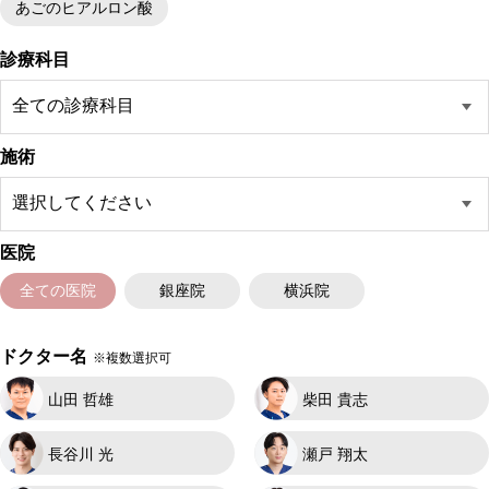
あごのヒアルロン酸
診療科目
施術
医院
全ての医院
銀座院
横浜院
ドクター名
※複数選択可
山田 哲雄
柴田 貴志
長谷川 光
瀬戸 翔太