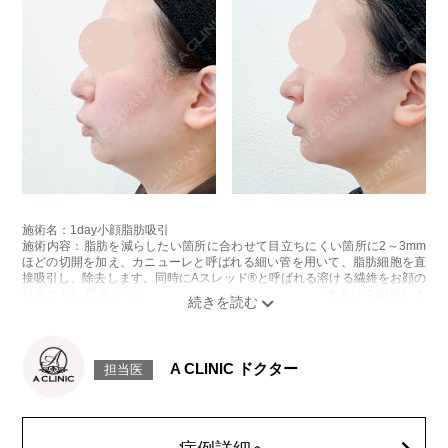
施術名：1day小顔脂肪吸引
施術内容：脂肪を減らしたい箇所に合わせて目立ちにくい箇所に2～3mm
ほどの切開を加え、カニューレと呼ばれる細い管を用いて、脂肪細胞を直
接吸引し、除去します。同時にAスレッド®と呼ばれる溶ける繊維をお顔の
目立たない部分から皮下へ挿入し、皮膚を内側から引き上げて固定しま
す。
施術時間：約30分程
リスク、副作用：赤み、熱感、痛み、しびれ、むくみ、内出血、引き攣れ
感などが術後一時的に生じることがございます。また、稀に貧血、細菌感
A CLINIC ドクター
担当医
染症、左右差、施術箇所の知覚鈍麻、ぼこつき、硬結、瘢痕化、色素沈
着、脂肪塞栓、皮膚のよれ、繊維の突出などを生じることがございます。
費用：通常価格 437,800円(税込)
顔の脂肪吸引箇所の追加 1ヶ所ごと+162,800円(税込)
オプション：笑気麻酔 3,300円(税込)