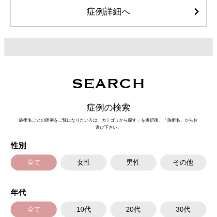
オプション：笑気麻酔 3,300円(税込)
症例詳細へ
SEARCH
症例の検索
施術名ごとの症例をご覧になりたい方は「カテゴリから探す」を選択後、「施術名」からお
選び下さい。
性別
全て
女性
男性
その他
年代
全て
10代
20代
30代