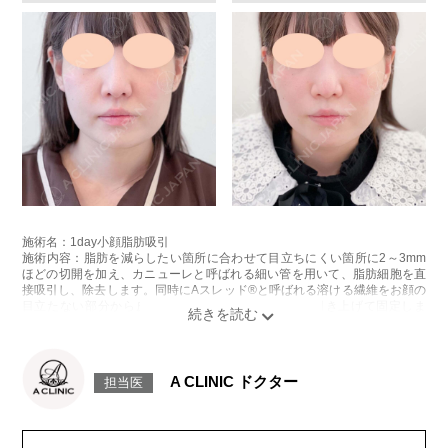
施術名：1day小顔脂肪吸引
施術内容：脂肪を減らしたい箇所に合わせて目立ちにくい箇所に2～3mm
ほどの切開を加え、カニューレと呼ばれる細い管を用いて、脂肪細胞を直
接吸引し、除去します。同時にAスレッド®と呼ばれる溶ける繊維をお顔の
目立たない部分から皮下へ挿入し、皮膚を内側から引き上げて固定しま
す。
施術時間：約30分程
リスク、副作用：赤み、熱感、痛み、しびれ、むくみ、内出血、引き攣れ
感などが術後一時的に生じることがございます。また、稀に貧血、細菌感
A CLINIC ドクター
担当医
染症、左右差、施術箇所の知覚鈍麻、ぼこつき、硬結、瘢痕化、色素沈
着、脂肪塞栓、皮膚のよれ、繊維の突出などを生じることがございます。
費用：通常価格 437,800円(税込)
顔の脂肪吸引箇所の追加 1ヶ所ごと+162,800円(税込)