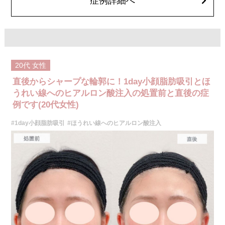
症例詳細へ
施術名：あごのヒアルロン酸注射
施術内容：あごの形やバランスを整えるために、ヒアルロン酸を皮下に注
入する施術です。あご先にボリュームを加えることで、輪郭にメリハリを
出し、Eライン（横顔のバランス）を整える効果も期待できます。顔全体の
印象をシャープに見せたい方や、あごが引っ込んで見える方に適したプチ
整形のひとつです。
施術時間：約10分程
20代
女性
リスク、副作用：施術後に腫れ、赤み、内出血、痛み、突っ張り感などが
生じることがありますが、通常は数日〜1週間程度で徐々に軽快します。ま
直後からシャープな輪郭に！1day小顔脂肪吸引とほ
た、稀にアレルギー反応、細菌感染、血管閉塞、しこり（硬化）や小さな
結節が生じる可能性があります。施術後1〜2週間程度は、注入部位を強く
うれい線へのヒアルロン酸注入の処置前と直後の症
押したりマッサージしたりすることはお控えください。
例です(20代女性)
費用：
レスチレン 54,800円(税込)
#1day小顔脂肪吸引
#ほうれい線へのヒアルロン酸注入
レスチレンリフト※横浜院限定 76,800円(税込)
ジュビダームビスタウルトラXC 109,800円(税込)
クレヴィエルコントア 109,800円(税込)
ボリューマ 131,800円(税込)
オプション：表面麻酔 3,300円(税込) 笑気麻酔 3,300円(税込)