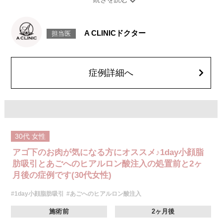
す。
施術時間：約30分程
リスク、副作用：赤み、熱感、痛み、しびれ、むくみ、内出血、引き攣れ
感などが術後一時的に生じることがございます。また、稀に貧血、細菌感
A CLINICドクター
担当医
染症、左右差、施術箇所の知覚鈍麻、ぼこつき、硬結、瘢痕化、色素沈
着、脂肪塞栓、皮膚のよれ、繊維の突出などを生じることがございます。
費用：通常価格 437,800円(税込)
顔の脂肪吸引箇所の追加 1ヶ所ごと+162,800円(税込)
オプション：笑気麻酔 3,300円(税込)
症例詳細へ
30代
女性
アゴ下のお肉が気になる方にオススメ♪1day小顔脂
肪吸引とあごへのヒアルロン酸注入の処置前と2ヶ
月後の症例です(30代女性)
#1day小顔脂肪吸引
#あごへのヒアルロン酸注入
施術前
2ヶ月後