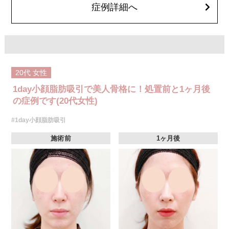
オプション：笑気麻酔 3,300円(税込)
症例詳細へ
20代
女性
1day小顔脂肪吸引で美人骨格に！処置前と1ヶ月後
の症例です(20代女性)
#1day小顔脂肪吸引
施術前
1ヶ月後