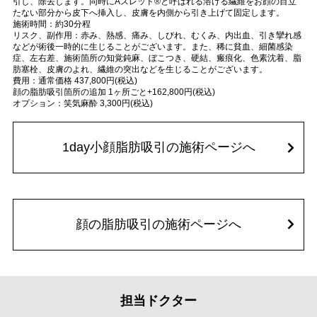
引し、除去します。同時にAスレッド®と呼ばれる溶ける繊維をお顔の目立
たない部分から皮下へ挿入し、皮膚を内側から引き上げて固定します。
施術時間：約30分程
リスク、副作用：赤み、熱感、痛み、しびれ、むくみ、内出血、引き攣れ感
などが術後一時的に生じることがございます。また、稀に貧血、細菌感染
症、左右差、施術箇所の知覚鈍麻、ぼこつき、硬結、瘢痕化、色素沈着、脂
肪塞栓、皮膚のよれ、繊維の突出などを生じることがございます。
費用：通常価格 437,800円(税込)
顔の脂肪吸引箇所の追加 1ヶ所ごと+162,800円(税込)
オプション：笑気麻酔 3,300円(税込)
1day小顔脂肪吸引の施術ページへ
顔の脂肪吸引の施術ページへ
担当ドクター