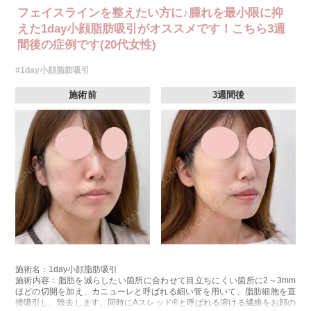
フェイスラインを整えたい方に♪腫れを最小限に抑
えた1day小顔脂肪吸引がオススメです！こちら3週
間後の症例です(20代女性)
#1day小顔脂肪吸引
施術前
3週間後
施術名：1day小顔脂肪吸引
施術内容：脂肪を減らしたい箇所に合わせて目立ちにくい箇所に2～3mm
ほどの切開を加え、カニューレと呼ばれる細い管を用いて、脂肪細胞を直
接吸引し、除去します。同時にAスレッド®と呼ばれる溶ける繊維をお顔の