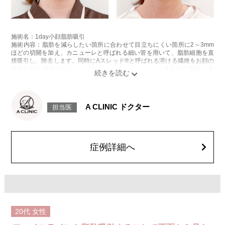
施術名：1day小顔脂肪吸引
施術内容：脂肪を減らしたい箇所に合わせて目立ちにくい箇所に2～3mm
ほどの切開を加え、カニューレと呼ばれる細い管を用いて、脂肪細胞を直
接吸引し、除去します。同時にAスレッド®と呼ばれる溶ける繊維をお顔の
目立たない部分から皮下へ挿入し、皮膚を内側から引き上げて固定しま
す。
施術時間：約30分程
リスク、副作用：赤み、熱感、痛み、しびれ、むくみ、内出血、引き攣れ
感などが術後一時的に生じることがございます。また、稀に貧血、細菌感
A CLINIC ドクター
担当医
染症、左右差、施術箇所の知覚鈍麻、ぼこつき、硬結、瘢痕化、色素沈
着、脂肪塞栓、皮膚のよれ、繊維の突出などを生じることがございます。
費用：通常価格 437,800円(税込)
顔の脂肪吸引箇所の追加 1ヶ所ごと+162,800円(税込)
オプション：笑気麻酔 3,300円(税込)
症例詳細へ
20代
女性