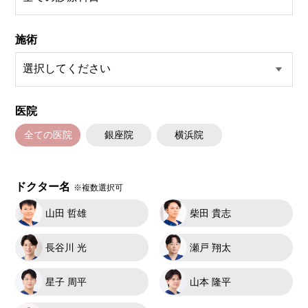
施術
医院
全ての医院
銀座院
横浜院
ドクター名
※複数選択可
山田 哲雄
柴田 貴志
長谷川 光
瀬戸 翔太
星子 周平
山本 隆平