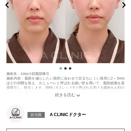
施術名：1day小顔脂肪吸引
施術内容：脂肪を減らしたい箇所に合わせて目立ちにくい箇所に2～3mm
ほどの切開を加え、カニューレと呼ばれる細い管を用いて、脂肪細胞を直
接吸引し、除去します。同時にAスレッド®と呼ばれる溶ける繊維をお顔の
目立たない部分から皮下へ挿入し、皮膚を内側から引き上げて固定しま
す。
施術時間：約30分程
リスク、副作用：赤み、熱感、痛み、しびれ、むくみ、内出血、引き攣れ
感などが術後一時的に生じることがございます。また、稀に貧血、細菌感
A CLINICドクター
担当医
染症、左右差、施術箇所の知覚鈍麻、ぼこつき、硬結、瘢痕化、色素沈
着、脂肪塞栓、皮膚のよれ、繊維の突出などを生じることがございます。
費用：通常価格 437,800円(税込)
顔の脂肪吸引箇所の追加 1ヶ所ごと+162,800円(税込)