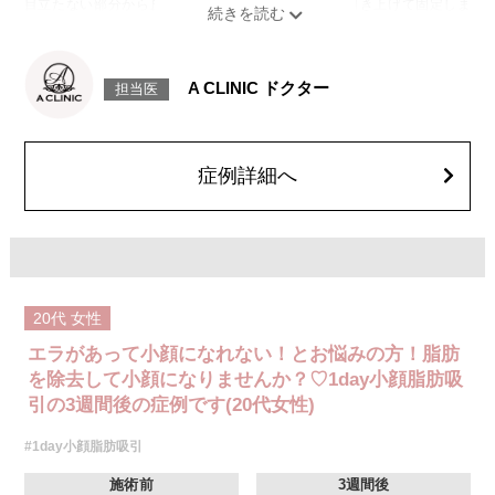
目立たない部分から皮下へ挿入し、皮膚を内側から引き上げて固定しま
す。
施術時間：約30分程
リスク、副作用：赤み、熱感、痛み、しびれ、むくみ、内出血、引き攣れ
感などが術後一時的に生じることがございます。また、稀に貧血、細菌感
A CLINIC ドクター
担当医
染症、左右差、施術箇所の知覚鈍麻、ぼこつき、硬結、瘢痕化、色素沈
着、脂肪塞栓、皮膚のよれ、繊維の突出などを生じることがございます。
費用：通常価格 437,800円(税込)
顔の脂肪吸引箇所の追加 1ヶ所ごと+162,800円(税込)
オプション：笑気麻酔 3,300円(税込)
症例詳細へ
20代
女性
エラがあって小顔になれない！とお悩みの方！脂肪
を除去して小顔になりませんか？♡1day小顔脂肪吸
引の3週間後の症例です(20代女性)
#1day小顔脂肪吸引
施術前
3週間後