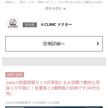
接吸引し、除去します。同時にAスレッド®と呼ばれる溶ける繊維をお顔の
目立たない部分から皮下へ挿入し、皮膚を内側から引き上げて固定しま
す。
施術時間：約30分程
リスク、副作用：赤み、熱感、痛み、しびれ、むくみ、内出血、引き攣れ
感などが術後一時的に生じることがございます。また、稀に貧血、細菌感
A CLINIC ドクター
担当医
染症、左右差、施術箇所の知覚鈍麻、ぼこつき、硬結、瘢痕化、色素沈
着、脂肪塞栓、皮膚のよれ、繊維の突出などを生じることがございます。
費用：通常価格 437,800円(税込)
顔の脂肪吸引箇所の追加 1ヶ所ごと+162,800円(税込)
オプション：笑気麻酔 3,300円(税込)
症例詳細へ
40代
女性
1day小顔脂肪吸引とA式美肌たるみ切開で劇的な若
返りが可能に！処置前と2週間後の症例です(40代女
性)
#1day小顔脂肪吸引
#A式美肌たるみ切開