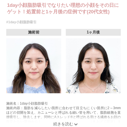
1day小顔脂肪吸引でなりたい理想の小顔をその日に
ゲット！処置前と1ヶ月後の症例です(20代女性)
#1day小顔脂肪吸引
施術前
1ヶ月後
施術名：1day小顔脂肪吸引
施術内容：脂肪を減らしたい箇所に合わせて目立ちにくい箇所に2～3mm
ほどの切開を加え、カニューレと呼ばれる細い管を用いて、脂肪細胞を直
接吸引し、除去します。同時にAスレッド®と呼ばれる溶ける繊維をお顔の
目立たない部分から皮下へ挿入し、皮膚を内側から引き上げて固定しま
す。