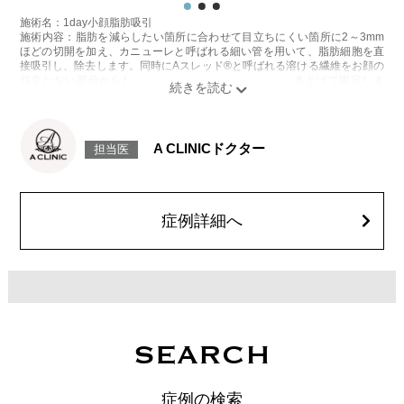
施術名：1day小顔脂肪吸引
施術内容：脂肪を減らしたい箇所に合わせて目立ちにくい箇所に2～3mm
ほどの切開を加え、カニューレと呼ばれる細い管を用いて、脂肪細胞を直
接吸引し、除去します。同時にAスレッド®と呼ばれる溶ける繊維をお顔の
目立たない部分から皮下へ挿入し、皮膚を内側から引き上げて固定しま
す。
施術時間：約30分程
リスク、副作用：赤み、熱感、痛み、しびれ、むくみ、内出血、引き攣れ
感などが術後一時的に生じることがございます。また、稀に貧血、細菌感
A CLINICドクター
担当医
染症、左右差、施術箇所の知覚鈍麻、ぼこつき、硬結、瘢痕化、色素沈
着、脂肪塞栓、皮膚のよれ、繊維の突出などを生じることがございます。
費用：通常価格 437,800円(税込)
顔の脂肪吸引箇所の追加 1ヶ所ごと+162,800円(税込)
オプション：笑気麻酔 3,300円(税込)
症例詳細へ
施術名：バッカルファット除去術
施術内容：頬の上部の深い層にあるバッカルファットという脂肪を、口腔
内を1cm程切開して除去し、小顔・将来的なたるみ予防を目指す施術で
す。切開した箇所は医療用の溶ける糸で縫合するため、抜糸の必要はあり
ません。口腔内から脂肪を取り除くため、お顔の表面に傷跡が残らないこ
とが特徴です。
施術時間：約30〜40分程
リスク、副作用：赤み、熱感、痛み、しびれ、むくみ、内出血などが術後
SEARCH
一時的に生じることがございます。また、稀に貧血、細菌感染症、左右
差、施術箇所の知覚鈍麻、へこみ、頬がこける、たるみ、硬結、瘢痕化、
色素沈着、脂肪塞栓などを生じることがございます。
症例の検索
費用：両側 437,800円(税込)