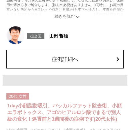
施術内容：耳の前の皮膚を小さく切開して、たるんだ皮膚を切除し、医療
用の溶ける糸で縫合します。(抜糸の必要はありません。)同時に、お顔の目
立たない箇所からAスレッド®(溶ける繊維)を皮下へ挿入し、皮膚を内側か
ら引き上げてお顔をリフトアップします。Aスレッド®は体内で吸収される
過程でコラーゲンやエラスチンが生成されるため、吸収後もハリや弾力が
持続します。
施術時間：約60分程
リスク、副作用：腫れ、内出血、疼痛、むくみなどが術後一時的に生じる
山田 哲雄
担当医
ことがございます。また、稀に細菌感染症、左右差、色素沈着、感覚障
害、運動障害、創離開、肥厚性瘢痕、創部陥凹、耳介偏倚、皮膚のよれ、
繊維の突出などが生じることがございます。
費用：スタンダード512,600円(税込)アドバンス840,400円(税込)
オプション：笑気麻酔 3,300円(税込)
症例詳細へ
施術名：1day小顔脂肪吸引
施術内容：脂肪を減らしたい箇所に合わせて目立ちにくい箇所に2～3mm
ほどの切開を加え、カニューレと呼ばれる細い管を用いて、脂肪細胞を直
接吸引し、除去します。同時にAスレッド®と呼ばれる溶ける繊維をお顔の
目立たない部分から皮下へ挿入し、皮膚を内側から引き上げて固定しま
す。
施術時間：約30分程
20代
女性
リスク、副作用：赤み、熱感、痛み、しびれ、むくみ、内出血、引き攣れ
感などが術後一時的に生じることがございます。また、稀に貧血、細菌感
1day小顔脂肪吸引、バッカルファット除去術、小顔
染症、左右差、施術箇所の知覚鈍麻、ぼこつき、硬結、瘢痕化、色素沈
着、脂肪塞栓、皮膚のよれ、繊維の突出などを生じることがございます。
エラボトックス、アゴのヒアルロン酸でまるで別人
費用：通常価格 437,800円(税込)
級の変化！処置前と3週間後の症例です(20代女性)
顔の脂肪吸引箇所の追加 1ヶ所ごと+162,800円(税込)
オプション：笑気麻酔 3,300円(税込)