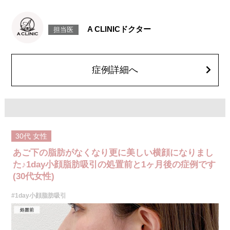
施術時間：約30分程
リスク、副作用：赤み、熱感、痛み、しびれ、むくみ、内出血、引き攣れ
感などが術後一時的に生じることがございます。また、稀に貧血、細菌感
A CLINICドクター
担当医
染症、左右差、施術箇所の知覚鈍麻、ぼこつき、硬結、瘢痕化、色素沈
着、脂肪塞栓、皮膚のよれ、繊維の突出などを生じることがございます。
費用：通常価格 437,800円(税込)
顔の脂肪吸引箇所の追加 1ヶ所ごと+162,800円(税込)
オプション：笑気麻酔 3,300円(税込)
症例詳細へ
30代
女性
あご下の脂肪がなくなり更に美しい横顔になりまし
た♪1day小顔脂肪吸引の処置前と1ヶ月後の症例です
(30代女性)
#1day小顔脂肪吸引