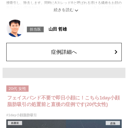
接吸引し、除去します。同時にAスレッド®と呼ばれる溶ける繊維をお顔の
目立たない部分から皮下へ挿入し、皮膚を内側から引き上げて固定しま
す。
施術時間：約30分程
リスク、副作用：赤み、熱感、痛み、しびれ、むくみ、内出血、引き攣れ
感などが術後一時的に生じることがございます。また、稀に貧血、細菌感
山田 哲雄
担当医
染症、左右差、施術箇所の知覚鈍麻、ぼこつき、硬結、瘢痕化、色素沈
着、脂肪塞栓、皮膚のよれ、繊維の突出などを生じることがございます。
費用：通常価格 437,800円(税込)
顔の脂肪吸引箇所の追加 1ヶ所ごと+162,800円(税込)
オプション：笑気麻酔 3,300円(税込)
症例詳細へ
20代
女性
フェイスバンド不要で即日小顔に！こちら1day小顔
脂肪吸引の処置前と直後の症例です(20代女性)
#1day小顔脂肪吸引