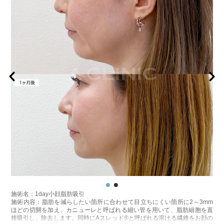
施術名：1day小顔脂肪吸引
施術内容：脂肪を減らしたい箇所に合わせて目立ちにくい箇所に2～3mm
ほどの切開を加え、カニューレと呼ばれる細い管を用いて、脂肪細胞を直
接吸引し、除去します。同時にAスレッド®と呼ばれる溶ける繊維をお顔の