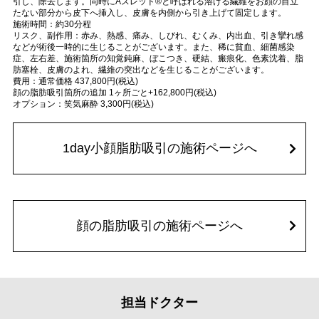
引し、除去します。同時にAスレッド®と呼ばれる溶ける繊維をお顔の目立
たない部分から皮下へ挿入し、皮膚を内側から引き上げて固定します。
施術時間：約30分程
リスク、副作用：赤み、熱感、痛み、しびれ、むくみ、内出血、引き攣れ感
などが術後一時的に生じることがございます。また、稀に貧血、細菌感染
症、左右差、施術箇所の知覚鈍麻、ぼこつき、硬結、瘢痕化、色素沈着、脂
肪塞栓、皮膚のよれ、繊維の突出などを生じることがございます。
費用：通常価格 437,800円(税込)
顔の脂肪吸引箇所の追加 1ヶ所ごと+162,800円(税込)
オプション：笑気麻酔 3,300円(税込)
1day小顔脂肪吸引の施術ページへ
顔の脂肪吸引の施術ページへ
担当ドクター