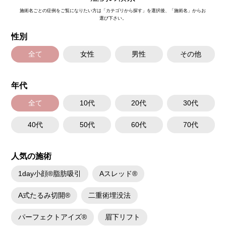
オプション：笑気麻酔 3,300円(税込)
施術名ごとの症例をご覧になりたい方は「カテゴリから探す」を選択後、「施術名」からお
選び下さい。
施術名：ボトックス注射(小顔)
施術内容：ボツリヌス菌から抽出されるたんぱく質を注入し、過剰に発達
性別
した筋肉の動きを抑制します。これにより噛み締めの改善、咬筋を減量し
細くする効果やフェイスラインのもたつきを改善する効果がございます。
医師とのカウンセリングで注入量をお選びいただきます。メスを使わず注
全て
女性
男性
その他
射のみの処置のためダウンタイムはほとんどありません。効果は4～6か月
程続きます。
施術時間：約10分〜20分程
年代
リスク、副作用：腫れ、赤み、内出血、痛み、突っ張り感などが生じるこ
とがございます。また、稀にアレルギー、細菌感染症などが生じることが
ございます。ボトックス注入後は男性は3か月、女性は2か月避妊して頂く
全て
10代
20代
30代
ようお願いします。
費用：アラガン社製 21,800円(税込) 〜164,400円(税込)
40代
50代
60代
70代
韓国製ボツリヌストキシン 5,500円(税込)〜78,000円(税込)
オプション：表面麻酔 3,300円(税込) 笑気麻酔 3,300円(税込)
施術名：あごのヒアルロン酸注射
人気の施術
施術内容：あごの形やバランスを整えるために、ヒアルロン酸を皮下に注
入する施術です。あご先にボリュームを加えることで、輪郭にメリハリを
1day小顔®脂肪吸引
Aスレッド®
出し、Eライン（横顔のバランス）を整える効果も期待できます。顔全体の
印象をシャープに見せたい方や、あごが引っ込んで見える方に適したプチ
整形のひとつです。
A式たるみ切開®
二重術埋没法
施術時間：約10分程
リスク、副作用：施術後に腫れ、赤み、内出血、痛み、突っ張り感などが
生じることがありますが、通常は数日〜1週間程度で徐々に軽快します。ま
パーフェクトアイズ®
眉下リフト
た、稀にアレルギー反応、細菌感染、血管閉塞、しこり（硬化）や小さな