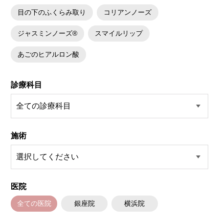
結節が生じる可能性があります。施術後1〜2週間程度は、注入部位を強く
目の下のふくらみ取り
コリアンノーズ
押したりマッサージしたりすることはお控えください。
費用：
レスチレン 54,800円(税込)
ジャスミンノーズ®
スマイルリップ
レスチレンリフト※横浜院限定 76,800円(税込)
ジュビダームビスタウルトラXC 109,800円(税込)
クレヴィエルコントア 109,800円(税込)
あごのヒアルロン酸
ボリューマ 131,800円(税込)
オプション：表面麻酔 3,300円(税込) 笑気麻酔 3,300円(税込)
診療科目
施術
医院
全ての医院
銀座院
横浜院