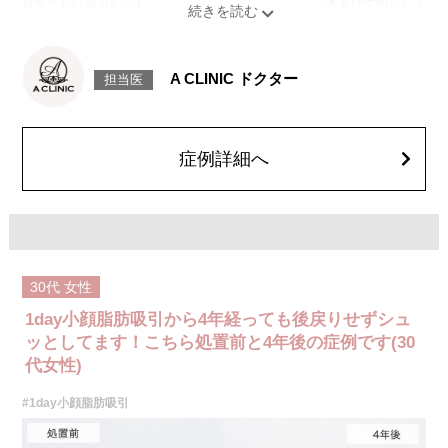
目立たない部分から皮下へ挿入し、皮膚を内側から引き上げて固定しま
す。
施術時間：約30分程
リスク、副作用：赤み、熱感、痛み、しびれ、むくみ、内出血、引き攣れ
感などが術後一時的に生じることがございます。また、稀に貧血、細菌感
A CLINIC ドクター
担当医
染症、左右差、施術箇所の知覚鈍麻、ぼこつき、硬結、瘢痕化、色素沈
着、脂肪塞栓、皮膚のよれ、繊維の突出などを生じることがございます。
費用：通常価格 437,800円(税込)
顔の脂肪吸引箇所の追加 1ヶ所ごと+162,800円(税込)
オプション：笑気麻酔 3,300円(税込)
症例詳細へ
30代
女性
1day小顔脂肪吸引から4年経っても後戻りせずシュ
ッとしてます！こちら処置前と4年後の症例です(30
代女性)
#1day小顔脂肪吸引