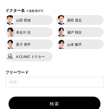
ドクター名
※複数選択可
山田 哲雄
柴田 貴志
長谷川 光
瀬戸 翔太
星子 周平
山本 隆平
A CLINIC ドクター
フリーワード