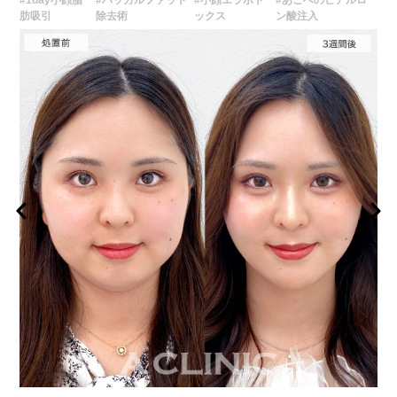
#1day小顔脂
#バッカルファット
#小顔エラボト
#あごへのヒアルロ
肪吸引
除去術
ックス
ン酸注入