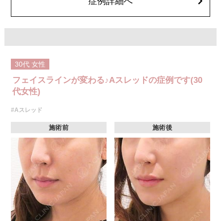
症例詳細へ
30代
女性
フェイスラインが変わる♪Aスレッドの症例です(30
代女性)
#Aスレッド
施術前
施術後