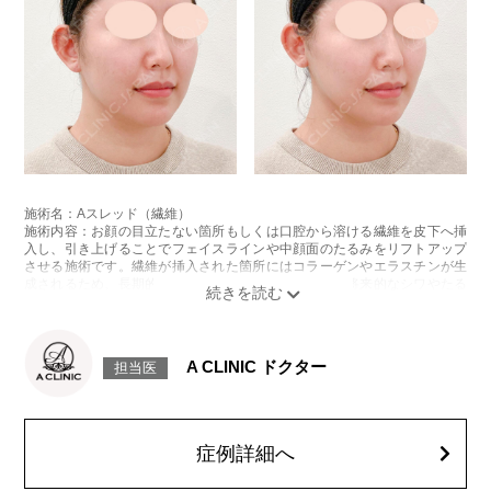
施術名：Aスレッド（繊維）
施術内容：お顔の目立たない箇所もしくは口腔から溶ける繊維を皮下へ挿
入し、引き上げることでフェイスラインや中顔面のたるみをリフトアップ
させる施術です。繊維が挿入された箇所にはコラーゲンやエラスチンが生
成されるため、長期的な美肌効果、肌質の改善効果、将来的なシワやたる
みの予防効果が期待できます。
施術時間：約15〜20分程
リスク、副作用：腫れ、内出血、疼痛、頭痛、引き攣れ感などが生じるこ
とがございます。また、稀ではありますが、施術部位の細菌感染症、皮膚
A CLINIC ドクター
担当医
のよれ、繊維の突出などが生じることがございます。化膿止め・痛み止め
を処方しております。服用により、何か異常があれば服用を中止してくだ
さい。
費用：1部位 184,800円(税込)
オプション：笑気麻酔 3,300円(税込)
症例詳細へ