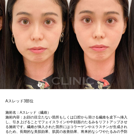
Aスレッド3部位
施術名：Aスレッド（繊維）
施術内容：お顔の目立たない箇所もしくは口腔から溶ける繊維を皮下へ挿入
し、引き上げることでフェイスラインや中顔面のたるみをリフトアップさせ
る施術です。繊維が挿入された箇所にはコラーゲンやエラスチンが生成され
るため、長期的な美肌効果、肌質の改善効果、将来的なシワやたるみの予防