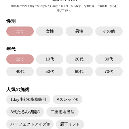
施術名ごとの症例をご覧になりたい方は「カテゴリから探す」を選択後、「施術名」からお
選び下さい。
性別
全て
女性
男性
その他
年代
全て
10代
20代
30代
40代
50代
60代
70代
人気の施術
1day小顔®脂肪吸引
Aスレッド®
A式たるみ切開®
二重術埋没法
パーフェクトアイズ®
眉下リフト