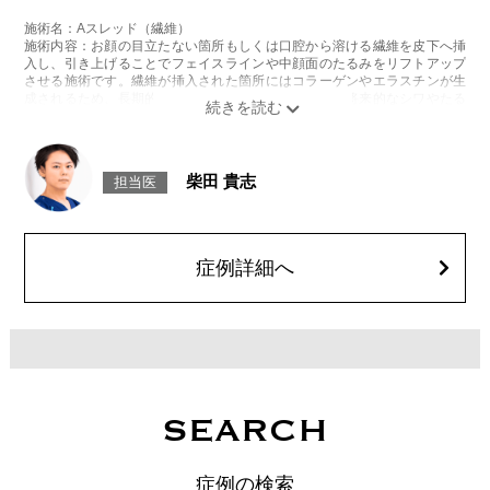
施術名：Aスレッド（繊維）
施術内容：お顔の目立たない箇所もしくは口腔から溶ける繊維を皮下へ挿
入し、引き上げることでフェイスラインや中顔面のたるみをリフトアップ
させる施術です。繊維が挿入された箇所にはコラーゲンやエラスチンが生
成されるため、長期的な美肌効果、肌質の改善効果、将来的なシワやたる
みの予防効果が期待できます。
施術時間：約15〜20分程
リスク、副作用：腫れ、内出血、疼痛、頭痛、引き攣れ感などが生じるこ
とがございます。また、稀ではありますが、施術部位の細菌感染症、皮膚
柴田 貴志
担当医
のよれ、繊維の突出などが生じることがございます。化膿止め・痛み止め
を処方しております。服用により、何か異常があれば服用を中止してくだ
さい。
費用：1部位 184,800円(税込)
オプション：笑気麻酔 3,300円(税込)
症例詳細へ
SEARCH
症例の検索