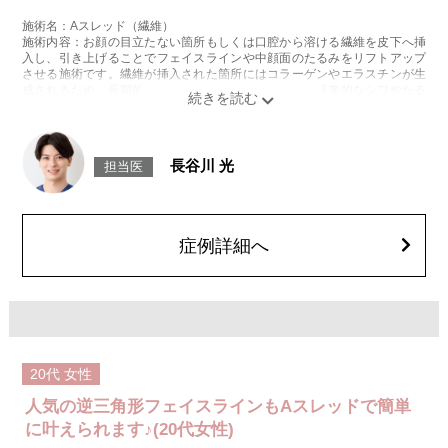
施術名：Aスレッド（繊維）
施術内容：お顔の目立たない箇所もしくは口腔から溶ける繊維を皮下へ挿
入し、引き上げることでフェイスラインや中顔面のたるみをリフトアップ
させる施術です。繊維が挿入された箇所にはコラーゲンやエラスチンが生
成されるため、長期的な美肌効果、肌質の改善効果、将来的なシワやたる
みの予防効果が期待できます。
施術時間：約15〜20分程
リスク、副作用：腫れ、内出血、疼痛、頭痛、引き攣れ感などが生じるこ
とがございます。また、稀ではありますが、施術部位の細菌感染症、皮膚
長谷川 光
担当医
のよれ、繊維の突出などが生じることがございます。化膿止め・痛み止め
を処方しております。服用により、何か異常があれば服用を中止してくだ
さい。
費用：1部位 184,800円(税込)
オプション：笑気麻酔 3,300円(税込)
症例詳細へ
20代
女性
人気の逆三角形フェイスラインもAスレッドで簡単
に叶えられます♪(20代女性)