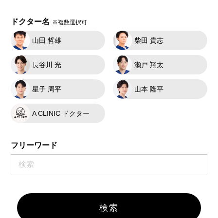
ドクター名
※複数選択可
山田 哲雄
柴田 貴志
長谷川 光
瀬戸 翔太
星子 周平
山本 隆平
A CLINIC ドクター
フリーワード