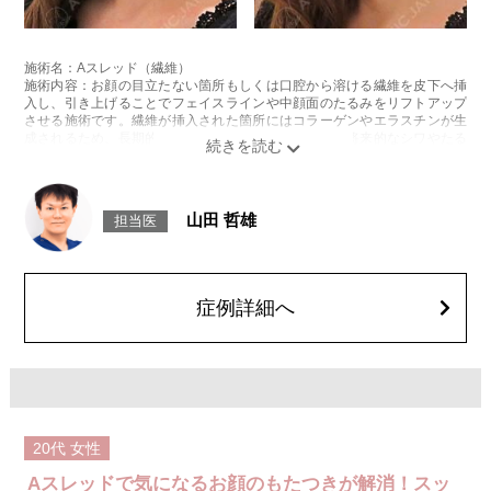
施術名：Aスレッド（繊維）
施術内容：お顔の目立たない箇所もしくは口腔から溶ける繊維を皮下へ挿
入し、引き上げることでフェイスラインや中顔面のたるみをリフトアップ
させる施術です。繊維が挿入された箇所にはコラーゲンやエラスチンが生
成されるため、長期的な美肌効果、肌質の改善効果、将来的なシワやたる
みの予防効果が期待できます。
施術時間：約15〜20分程
リスク、副作用：腫れ、内出血、疼痛、頭痛、引き攣れ感などが生じるこ
とがございます。また、稀ではありますが、施術部位の細菌感染症、皮膚
山田 哲雄
担当医
のよれ、繊維の突出などが生じることがございます。化膿止め・痛み止め
を処方しております。服用により、何か異常があれば服用を中止してくだ
さい。
費用：1部位 184,800円(税込)
オプション：笑気麻酔 3,300円(税込)
症例詳細へ
20代
女性
Aスレッドで気になるお顔のもたつきが解消！スッ