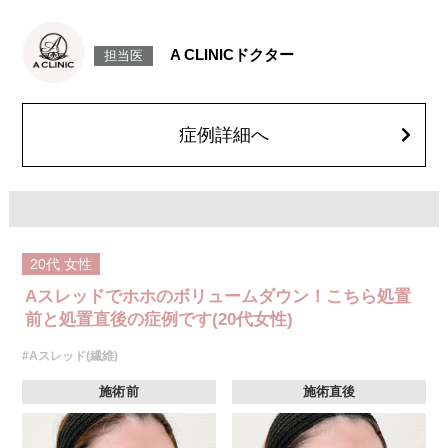
施術時間：約15〜20分程
リスク、副作用：腫れ、内出血、疼痛、頭痛、引き攣れ感などが生じるこ
とがございます。また、稀ではありますが、施術部位の細菌感染症、皮膚
A CLINICドクター
担当医
のよれ、繊維の突出などが生じることがございます。化膿止め・痛み止め
を処方しております。服用により、何か異常があれば服用を中止してくだ
さい。
費用：1部位 184,800円(税込)
オプション：笑気麻酔 3,300円(税込)
症例詳細へ
20代
女性
Aスレッドでホホのボリュームダウン！こちら処置
前と処置直後の症例です(20代女性)
#Aスレッド(繊維)
施術前
施術直後