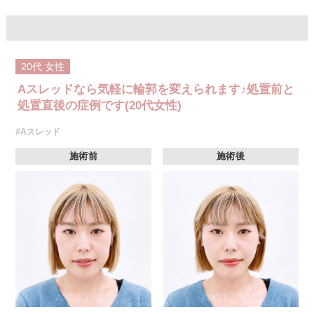
20代
女性
Aスレッドなら気軽に輪郭を変えられます♪処置前と
処置直後の症例です(20代女性)
#Aスレッド
施術前
施術後