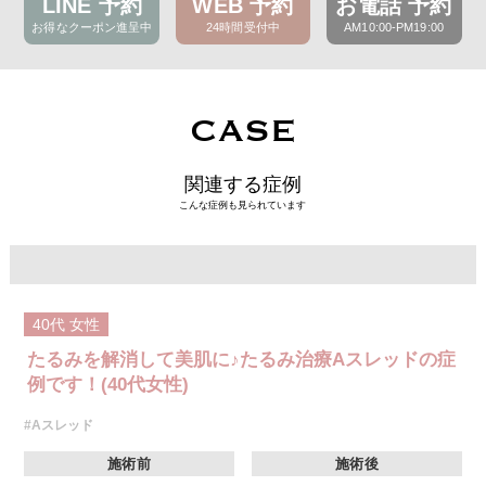
LINE 予約
WEB 予約
お電話 予約
お得なクーポン進呈中
24時間受付中
AM10:00-PM19:00
CASE
関連する症例
こんな症例も見られています
40代
女性
たるみを解消して美肌に♪たるみ治療Aスレッドの症
例です！(40代女性)
#Aスレッド
施術前
施術後