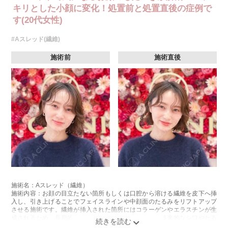
キリとした小顔に変化！処置前と処置直後の症例で
す(20代女性)
#Aスレッド(繊維)
施術前
施術直後
施術名：Aスレッド（繊維）
施術内容：お顔の目立たない箇所もしくは口腔から溶ける繊維を皮下へ挿
入し、引き上げることでフェイスラインや中顔面のたるみをリフトアップ
させる施術です。繊維が挿入された箇所にはコラーゲンやエラスチンが生
成されるため、長期的な美肌効果、肌質の改善効果、将来的なシワやたる
みの予防効果が期待できます。