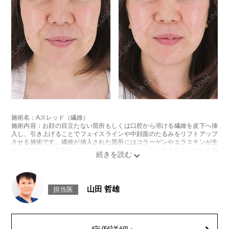
施術名：Aスレッド（繊維）
施術内容：お顔の目立たない箇所もしくは口腔から溶ける繊維を皮下へ挿
入し、引き上げることでフェイスラインや中顔面のたるみをリフトアップ
させる施術です。繊維が挿入された箇所にはコラーゲンやエラスチンが生
成されるため、長期的な美肌効果、肌質の改善効果、将来的なシワやたる
みの予防効果が期待できます。
施術時間：約15〜20分程
リスク、副作用：腫れ、内出血、疼痛、頭痛、引き攣れ感などが生じるこ
とがございます。また、稀ではありますが、施術部位の細菌感染症、皮膚
山田 哲雄
担当医
のよれ、繊維の突出などが生じることがございます。化膿止め・痛み止め
を処方しております。服用により、何か異常があれば服用を中止してくだ
さい。
費用：1部位 184,800円(税込)
オプション：笑気麻酔 3,300円(税込)