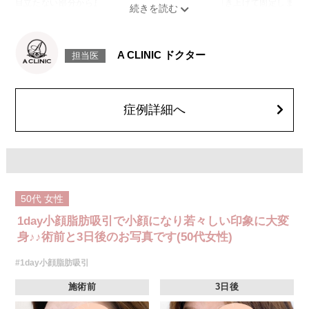
目立たない部分から皮下へ挿入し、皮膚を内側から引き上げて固定しま
す。
施術時間：約30分程
リスク、副作用：赤み、熱感、痛み、しびれ、むくみ、内出血、引き攣れ
感などが術後一時的に生じることがございます。また、稀に貧血、細菌感
A CLINIC ドクター
担当医
染症、左右差、施術箇所の知覚鈍麻、ぼこつき、硬結、瘢痕化、色素沈
着、脂肪塞栓、皮膚のよれ、繊維の突出などを生じることがございます。
費用：通常価格 437,800円(税込)
顔の脂肪吸引箇所の追加 1ヶ所ごと+162,800円(税込)
オプション：笑気麻酔 3,300円(税込)
症例詳細へ
50代
女性
1day小顔脂肪吸引で小顔になり若々しい印象に大変
身♪♪術前と3日後のお写真です(50代女性)
#1day小顔脂肪吸引
施術前
3日後