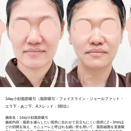
1day小顔脂肪吸引（脂肪吸引：フェイスライン・ジョールファット・
エラ下・あご下、Aスレッド：3部位）
施術名：1day小顔脂肪吸引
施術内容：脂肪を減らしたい箇所に合わせて目立ちにくい箇所に2～3mmほ
どの切開を加え、カニューレと呼ばれる細い管を用いて、脂肪細胞を直接吸