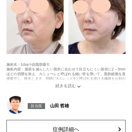
施術名：1day小顔脂肪吸引
施術内容：脂肪を減らしたい箇所に合わせて目立ちにくい箇所に2～3mm
ほどの切開を加え、カニューレと呼ばれる細い管を用いて、脂肪細胞を直
接吸引し、除去します。同時にAスレッド®と呼ばれる溶ける繊維をお顔の
目立たない部分から皮下へ挿入し、皮膚を内側から引き上げて固定しま
す。
施術時間：約30分程
リスク、副作用：赤み、熱感、痛み、しびれ、むくみ、内出血、引き攣れ
感などが術後一時的に生じることがございます。また、稀に貧血、細菌感
山田 哲雄
担当医
染症、左右差、施術箇所の知覚鈍麻、ぼこつき、硬結、瘢痕化、色素沈
着、脂肪塞栓、皮膚のよれ、繊維の突出などを生じることがございます。
費用：通常価格 437,800円(税込)
顔の脂肪吸引箇所の追加 1ヶ所ごと+162,800円(税込)
オプション：笑気麻酔 3,300円(税込)
症例詳細へ