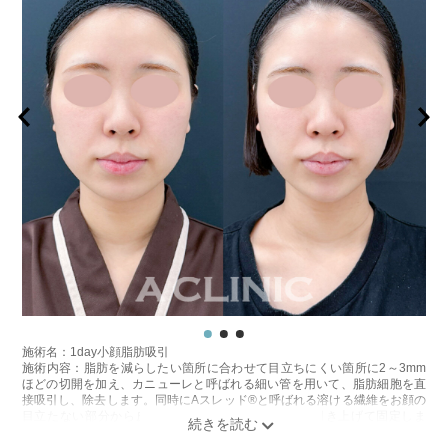
施術名：1day小顔脂肪吸引
施術内容：脂肪を減らしたい箇所に合わせて目立ちにくい箇所に2～3mm
ほどの切開を加え、カニューレと呼ばれる細い管を用いて、脂肪細胞を直
接吸引し、除去します。同時にAスレッド®と呼ばれる溶ける繊維をお顔の
目立たない部分から皮下へ挿入し、皮膚を内側から引き上げて固定しま
す。
施術時間：約30分程