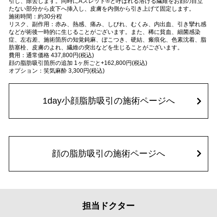
引し、除去します。同時にAスレッド®と呼ばれる溶ける繊維をお顔の目立
たない部分から皮下へ挿入し、皮膚を内側から引き上げて固定します。
施術時間：約30分程
リスク、副作用：赤み、熱感、痛み、しびれ、むくみ、内出血、引き攣れ感
などが術後一時的に生じることがございます。また、稀に貧血、細菌感染
症、左右差、施術箇所の知覚鈍麻、ぼこつき、硬結、瘢痕化、色素沈着、脂
肪塞栓、皮膚のよれ、繊維の突出などを生じることがございます。
費用：通常価格 437,800円(税込)
顔の脂肪吸引箇所の追加 1ヶ所ごと+162,800円(税込)
オプション：笑気麻酔 3,300円(税込)
1day小顔脂肪吸引の施術ページへ
顔の脂肪吸引の施術ページへ
担当ドクター