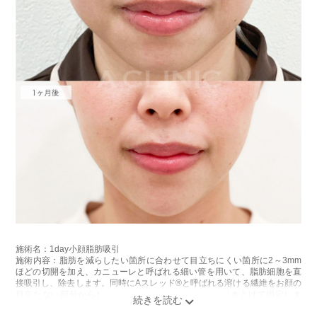
施術名：1day小顔脂肪吸引
施術内容：脂肪を減らしたい箇所に合わせて目立ちにくい箇所に2～3mm
ほどの切開を加え、カニューレと呼ばれる細い管を用いて、脂肪細胞を直
接吸引し、除去します。同時にAスレッド®と呼ばれる溶ける繊維をお顔の
目立たない部分から皮下へ挿入し、皮膚を内側から引き上げて固定しま
す。