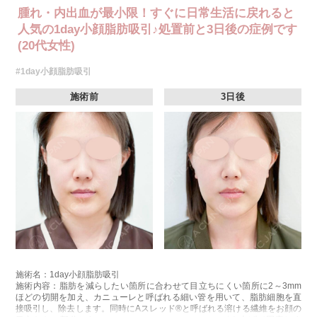
腫れ・内出血が最小限！すぐに日常生活に戻れると
人気の1day小顔脂肪吸引♪処置前と3日後の症例です
(20代女性)
#1day小顔脂肪吸引
施術前
3日後
施術名：1day小顔脂肪吸引
施術内容：脂肪を減らしたい箇所に合わせて目立ちにくい箇所に2～3mm
ほどの切開を加え、カニューレと呼ばれる細い管を用いて、脂肪細胞を直
接吸引し、除去します。同時にAスレッド®と呼ばれる溶ける繊維をお顔の