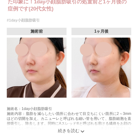
た印象に！1day小顔脂肪吸引の処置前と1ヶ月後の
症例です(20代女性)
#1day小顔脂肪吸引
施術前
1ヶ月後
施術名：1day小顔脂肪吸引
施術内容：脂肪を減らしたい箇所に合わせて目立ちにくい箇所に2～3mm
ほどの切開を加え、カニューレと呼ばれる細い管を用いて、脂肪細胞を直
接吸引し、除去します。同時にAスレッド®と呼ばれる溶ける繊維をお顔の
目立たない部分から皮下へ挿入し、皮膚を内側から引き上げて固定しま
す。