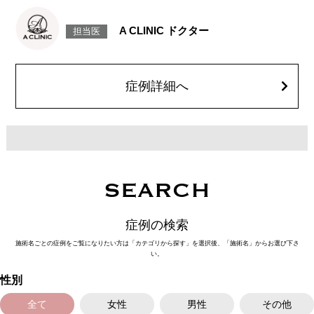
リスク、副作用：赤み、熱感、痛み、しびれ、むくみ、内出血、引き攣れ
感などが術後一時的に生じることがございます。また、稀に貧血、細菌感
A CLINIC ドクター
担当医
染症、左右差、施術箇所の知覚鈍麻、ぼこつき、硬結、瘢痕化、色素沈
着、脂肪塞栓、皮膚のよれ、繊維の突出などを生じることがございます。
費用：通常価格 437,800円(税込)
顔の脂肪吸引箇所の追加 1ヶ所ごと+162,800円(税込)
オプション：笑気麻酔 3,300円(税込)
症例詳細へ
SEARCH
症例の検索
施術名ごとの症例をご覧になりたい方は「カテゴリから探す」を選択後、「施術名」からお選び下さ
い。
性別
全て
女性
男性
その他