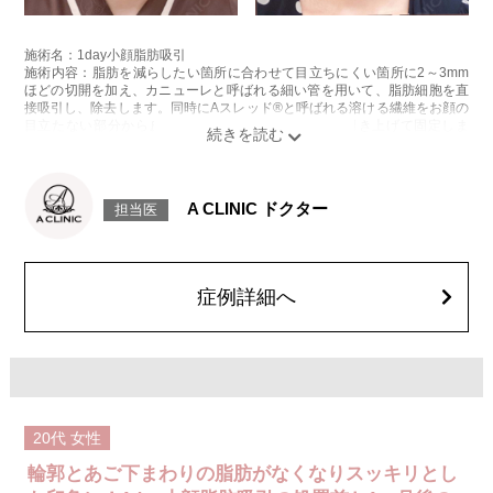
施術名：1day小顔脂肪吸引
施術内容：脂肪を減らしたい箇所に合わせて目立ちにくい箇所に2～3mm
ほどの切開を加え、カニューレと呼ばれる細い管を用いて、脂肪細胞を直
接吸引し、除去します。同時にAスレッド®と呼ばれる溶ける繊維をお顔の
目立たない部分から皮下へ挿入し、皮膚を内側から引き上げて固定しま
す。
施術時間：約30分程
リスク、副作用：赤み、熱感、痛み、しびれ、むくみ、内出血、引き攣れ
感などが術後一時的に生じることがございます。また、稀に貧血、細菌感
A CLINIC ドクター
担当医
染症、左右差、施術箇所の知覚鈍麻、ぼこつき、硬結、瘢痕化、色素沈
着、脂肪塞栓、皮膚のよれ、繊維の突出などを生じることがございます。
費用：通常価格 437,800円(税込)
顔の脂肪吸引箇所の追加 1ヶ所ごと+162,800円(税込)
オプション：笑気麻酔 3,300円(税込)
症例詳細へ
20代
女性
輪郭とあご下まわりの脂肪がなくなりスッキリとし