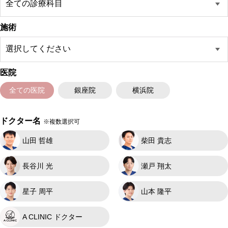
施術
医院
全ての医院
銀座院
横浜院
ドクター名
※複数選択可
山田 哲雄
柴田 貴志
長谷川 光
瀬戸 翔太
星子 周平
山本 隆平
A CLINIC ドクター