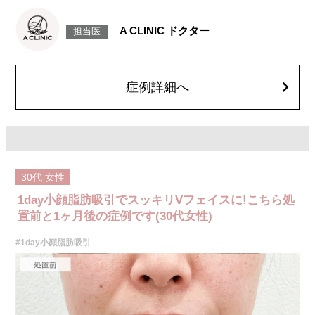
施術時間：約30分程
リスク、副作用：赤み、熱感、痛み、しびれ、むくみ、内出血、引き攣れ
感などが術後一時的に生じることがございます。また、稀に貧血、細菌感
A CLINIC ドクター
担当医
染症、左右差、施術箇所の知覚鈍麻、ぼこつき、硬結、瘢痕化、色素沈
着、脂肪塞栓、皮膚のよれ、繊維の突出などを生じることがございます。
費用：通常価格 437,800円(税込)
顔の脂肪吸引箇所の追加 1ヶ所ごと+162,800円(税込)
オプション：笑気麻酔 3,300円(税込)
症例詳細へ
30代
女性
1day小顔脂肪吸引でスッキリVフェイスに!こちら処
置前と1ヶ月後の症例です(30代女性)
#1day小顔脂肪吸引