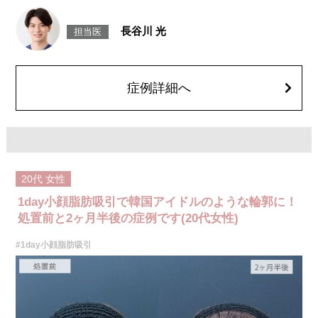
施術時間：約30分程
リスク、副作用：赤み、熱感、痛み、しびれ、むくみ、内出血、引き攣れ
感などが術後一時的に生じることがございます。また、稀に貧血、細菌感
長谷川 光
担当医
染症、左右差、施術箇所の知覚鈍麻、ぼこつき、硬結、瘢痕化、色素沈
着、脂肪塞栓、皮膚のよれ、繊維の突出などを生じることがございます。
費用：通常価格 437,800円(税込)
顔の脂肪吸引箇所の追加 1ヶ所ごと+162,800円(税込)
オプション：笑気麻酔 3,300円(税込)
症例詳細へ
20代
女性
1day小顔脂肪吸引で韓国アイドルのような輪郭に！
処置前と2ヶ月半後の症例です(20代女性)
#1day小顔脂肪吸引