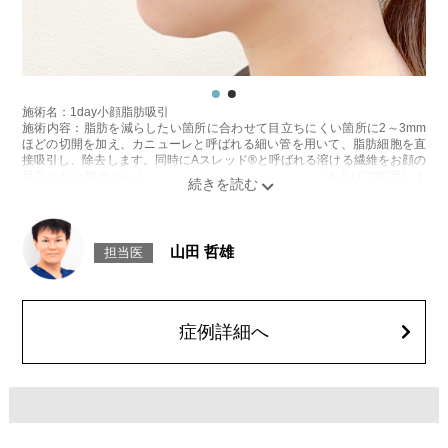
施術名：1day小顔脂肪吸引
施術内容：脂肪を減らしたい箇所に合わせて目立ちにくい箇所に2～3mm
ほどの切開を加え、カニューレと呼ばれる細い管を用いて、脂肪細胞を直
接吸引し、除去します。同時にAスレッド®と呼ばれる溶ける繊維をお顔の
目立たない部分から皮下へ挿入し、皮膚を内側から引き上げて固定しま
す。
施術時間：約30分程
リスク、副作用：赤み、熱感、痛み、しびれ、むくみ、内出血、引き攣れ
感などが術後一時的に生じることがございます。また、稀に貧血、細菌感
山田 哲雄
担当医
染症、左右差、施術箇所の知覚鈍麻、ぼこつき、硬結、瘢痕化、色素沈
着、脂肪塞栓、皮膚のよれ、繊維の突出などを生じることがございます。
費用：通常価格 437,800円(税込)
顔の脂肪吸引箇所の追加 1ヶ所ごと+162,800円(税込)
オプション：笑気麻酔 3,300円(税込)
症例詳細へ
施術名：あごのヒアルロン酸注射
施術内容：あごの形やバランスを整えるために、ヒアルロン酸を皮下に注
入する施術です。あご先にボリュームを加えることで、輪郭にメリハリを
出し、Eライン（横顔のバランス）を整える効果も期待できます。顔全体の
印象をシャープに見せたい方や、あごが引っ込んで見える方に適したプチ
整形のひとつです。