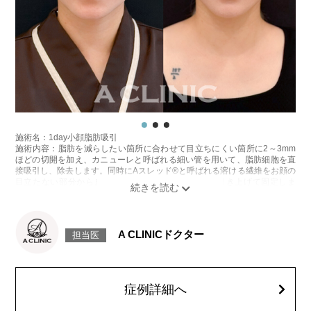
レスチレン 54,800円(税込)
レスチレンリフト※横浜院限定 76,800円(税込)
ジュビダームビスタウルトラXC 109,800円(税込)
クレヴィエルコントア 109,800円(税込)
ボリューマ 131,800円(税込)
オプション：表面麻酔 3,300円(税込) 笑気麻酔 3,300円(税込)
施術名：ボトックス注射(しわ)
施術内容：ボツリヌス菌から抽出されたたんぱく質製剤（ボツリヌストキ
シン）を表情筋に注入し、筋肉の動きを一時的に抑制することで表情ジワ
の発生を防ぐ施術です。額・眉間・目尻など、表情のクセによって刻まれ
るシワの改善に効果的で、短時間の処置で自然な表情を保ちながら若々し
施術名：1day小顔脂肪吸引
い印象を目指せます。シワの予防目的でも広く用いられています。
施術内容：脂肪を減らしたい箇所に合わせて目立ちにくい箇所に2～3mm
施術時間：注入箇所数により異なりますが、約10分程
ほどの切開を加え、カニューレと呼ばれる細い管を用いて、脂肪細胞を直
リスク、副作用：腫れ、赤み、内出血、痛み、突っ張り感などが一時的に
接吸引し、除去します。同時にAスレッド®と呼ばれる溶ける繊維をお顔の
生じることがございます。また、稀にアレルギー反応、細菌感染症、頭痛
目立たない部分から皮下へ挿入し、皮膚を内側から引き上げて固定しま
などが生じることがございます。注入部位を強く押したりマッサージした
す。
りするのは1〜2週間ほどお控えください。注入箇所によっては稀に眼瞼下
施術時間：約30分程
垂など、ボトックスの効果に伴う副作用が生じる場合もございます。ボト
リスク、副作用：赤み、熱感、痛み、しびれ、むくみ、内出血、引き攣れ
ックス注入後は、男性は3ヶ月、女性は2ヶ月避妊して頂くようお願いいた
感などが術後一時的に生じることがございます。また、稀に貧血、細菌感
します。
A CLINICドクター
担当医
染症、左右差、施術箇所の知覚鈍麻、ぼこつき、硬結、瘢痕化、色素沈
費用：アラガン社製 21,800円(税込)～32,800円(税込)
着、脂肪塞栓、皮膚のよれ、繊維の突出などを生じることがございます。
韓国製ボツリヌストキシン注射 5,500円(税込)〜10,800円(税込)
費用：通常価格 437,800円(税込)
オプション：表面麻酔 3,300円(税込)笑気麻酔 3,300円(税込)
顔の脂肪吸引箇所の追加 1ヶ所ごと+162,800円(税込)
オプション：笑気麻酔 3,300円(税込)
症例詳細へ
施術名：ボトックス注射(小顔)