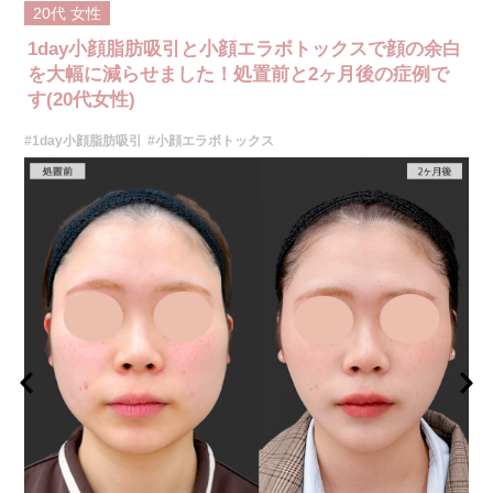
ンドの心配はほとんどありません。
20代
女性
施術時間：20〜30分程
リスク、副作用：赤み、熱感、痛み、しびれ、むくみ、内出血などが術後
1day小顔脂肪吸引と小顔エラボトックスで顔の余白
一時的に生じることがございます。また、稀に貧血、細菌感染症、左右
差、施術箇所の知覚鈍麻、へこみ、頬がこける、たるみ、硬結、瘢痕化、
を大幅に減らせました！処置前と2ヶ月後の症例で
色素沈着、脂肪塞栓などを生じることがございます。
す(20代女性)
費用：両側 272,800円(税込)
オプション：笑気麻酔 3,300円(税込)
#1day小顔脂肪吸引
#小顔エラボトックス
施術名：1day小顔脂肪吸引
施術内容：脂肪を減らしたい箇所に合わせて目立ちにくい箇所に2～3mm
ほどの切開を加え、カニューレと呼ばれる細い管を用いて、脂肪細胞を直
接吸引し、除去します。同時にAスレッド®と呼ばれる溶ける繊維をお顔の
目立たない部分から皮下へ挿入し、皮膚を内側から引き上げて固定しま
す。
施術時間：約30分程
リスク、副作用：赤み、熱感、痛み、しびれ、むくみ、内出血、引き攣れ
感などが術後一時的に生じることがございます。また、稀に貧血、細菌感
染症、左右差、施術箇所の知覚鈍麻、ぼこつき、硬結、瘢痕化、色素沈
着、脂肪塞栓、皮膚のよれ、繊維の突出などを生じることがございます。
費用：通常価格 437,800円(税込)
顔の脂肪吸引箇所の追加 1ヶ所ごと+162,800円(税込)
オプション：笑気麻酔 3,300円(税込)
施術名：顔の脂肪吸引
施術内容：脂肪を減らしたい箇所に合わせて目立ちにくい箇所に2～3mm
ほどの切開を加え、カニューレと呼ばれる細い管を用いて、脂肪細胞を直
に吸引・除去します。チュメセント液と呼ばれる生理食塩水の中に、止血