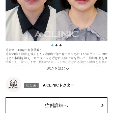
施術名：1day小顔脂肪吸引
施術内容：脂肪を減らしたい箇所に合わせて目立ちにくい箇所に2～3mm
ほどの切開を加え、カニューレと呼ばれる細い管を用いて、脂肪細胞を直
接吸引し、除去します。同時にAスレッド®と呼ばれる溶ける繊維をお顔の
目立たない部分から皮下へ挿入し、皮膚を内側から引き上げて固定しま
す。
施術時間：約30分程
リスク、副作用：赤み、熱感、痛み、しびれ、むくみ、内出血、引き攣れ
感などが術後一時的に生じることがございます。また、稀に貧血、細菌感
A CLINICドクター
担当医
染症、左右差、施術箇所の知覚鈍麻、ぼこつき、硬結、瘢痕化、色素沈
着、脂肪塞栓、皮膚のよれ、繊維の突出などを生じることがございます。
費用：通常価格 437,800円(税込)
顔の脂肪吸引箇所の追加 1ヶ所ごと+162,800円(税込)
オプション：笑気麻酔 3,300円(税込)
症例詳細へ
施術名：ボトックス注射(小顔)