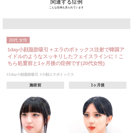
関連する症例
こんな症例も見られています
20代
女性
1day小顔脂肪吸引＋エラのボトックス注射で韓国ア
イドルのようなスッキリしたフェイスラインに！こ
ちら処置前と1ヶ月後の症例です(20代女性)
#1day小顔脂肪吸引
#小顔エラボトックス
施術前
1ヶ月後