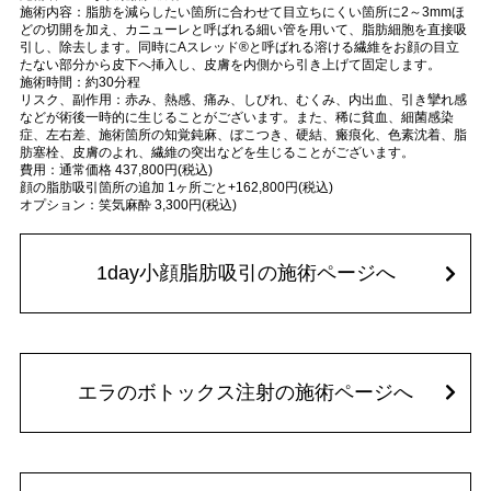
施術内容：脂肪を減らしたい箇所に合わせて目立ちにくい箇所に2～3mmほ
どの切開を加え、カニューレと呼ばれる細い管を用いて、脂肪細胞を直接吸
引し、除去します。同時にAスレッド®と呼ばれる溶ける繊維をお顔の目立
たない部分から皮下へ挿入し、皮膚を内側から引き上げて固定します。
施術時間：約30分程
リスク、副作用：赤み、熱感、痛み、しびれ、むくみ、内出血、引き攣れ感
などが術後一時的に生じることがございます。また、稀に貧血、細菌感染
症、左右差、施術箇所の知覚鈍麻、ぼこつき、硬結、瘢痕化、色素沈着、脂
肪塞栓、皮膚のよれ、繊維の突出などを生じることがございます。
費用：通常価格 437,800円(税込)
顔の脂肪吸引箇所の追加 1ヶ所ごと+162,800円(税込)
オプション：笑気麻酔 3,300円(税込)
1day小顔脂肪吸引の施術ページへ
エラのボトックス注射の施術ページへ