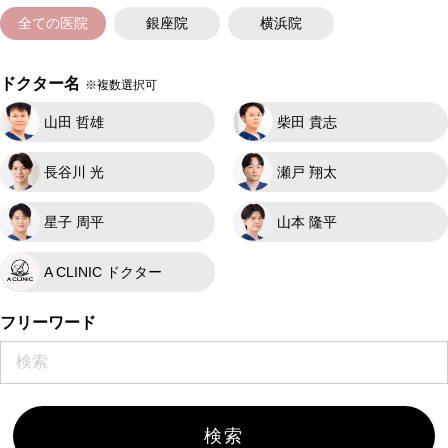
全ての医院
銀座院
横浜院
ドクター名
※複数選択可
山田 哲雄
柴田 貴志
長谷川 光
瀬戸 翔太
星子 周平
山本 隆平
A CLINIC ドクター
フリーワード