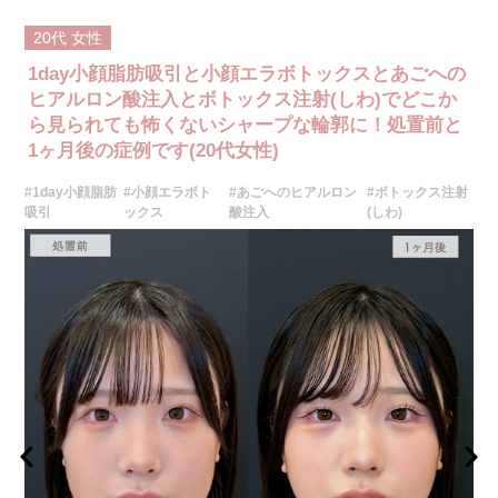
射のみの処置のためダウンタイムはほとんどありません。効果は4～6か月
程続きます。
20代
女性
施術時間：約10分〜20分程
リスク、副作用：腫れ、赤み、内出血、痛み、突っ張り感などが生じるこ
1day小顔脂肪吸引と小顔エラボトックスとあごへの
とがございます。また、稀にアレルギー、細菌感染症などが生じることが
ございます。ボトックス注入後は男性は3か月、女性は2か月避妊して頂く
ヒアルロン酸注入とボトックス注射(しわ)でどこか
ようお願いします。
ら見られても怖くないシャープな輪郭に！処置前と
費用：アラガン社製 21,800円(税込) 〜164,400円(税込)
1ヶ月後の症例です(20代女性)
韓国製ボツリヌストキシン 5,500円(税込)〜78,000円(税込)
オプション：表面麻酔 3,300円(税込) 笑気麻酔 3,300円(税込)
#1day小顔脂肪
#小顔エラボト
#あごへのヒアルロン
#ボトックス注射
吸引
ックス
酸注入
(しわ)