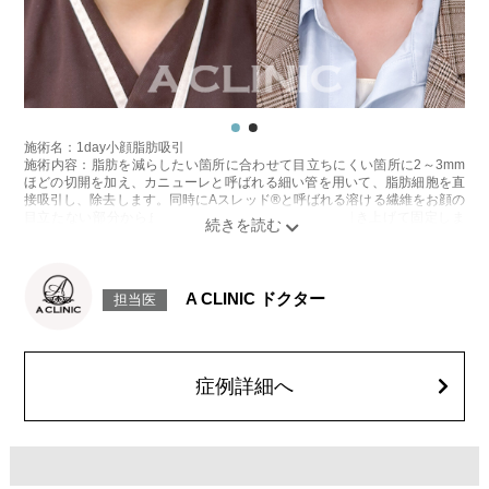
薬や麻酔薬を混ぜた溶液を吸引する脂肪層に注入してから吸引します。術
後は患部を脂肪吸引専用のフェイスバンドを使用して圧迫固定します。
施術時間：約20〜30分程
リスク、副作用：赤み、熱感、痛み、しびれ、むくみ、内出血などが術後
一時的に生じることがございます。また、稀に貧血、細菌感染症、左右
差、施術箇所の知覚鈍麻、ぼこつき、硬結、瘢痕化、色素沈着、脂肪塞栓
などを生じることがございます。
費用：272,800円〜1,408,000円(税込)
オプション：笑気麻酔 3,300円(税込)
施術名：1day小顔脂肪吸引
施術内容：脂肪を減らしたい箇所に合わせて目立ちにくい箇所に2～3mm
ほどの切開を加え、カニューレと呼ばれる細い管を用いて、脂肪細胞を直
接吸引し、除去します。同時にAスレッド®と呼ばれる溶ける繊維をお顔の
目立たない部分から皮下へ挿入し、皮膚を内側から引き上げて固定しま
す。
施術時間：約30分程
リスク、副作用：赤み、熱感、痛み、しびれ、むくみ、内出血、引き攣れ
感などが術後一時的に生じることがございます。また、稀に貧血、細菌感
A CLINIC ドクター
担当医
染症、左右差、施術箇所の知覚鈍麻、ぼこつき、硬結、瘢痕化、色素沈
着、脂肪塞栓、皮膚のよれ、繊維の突出などを生じることがございます。
費用：通常価格 437,800円(税込)
顔の脂肪吸引箇所の追加 1ヶ所ごと+162,800円(税込)
オプション：笑気麻酔 3,300円(税込)
症例詳細へ
施術名：ボトックス注射(小顔)
施術内容：ボツリヌス菌から抽出されるたんぱく質を注入し、過剰に発達
した筋肉の動きを抑制します。これにより噛み締めの改善、咬筋を減量し
細くする効果やフェイスラインのもたつきを改善する効果がございます。
医師とのカウンセリングで注入量をお選びいただきます。メスを使わず注