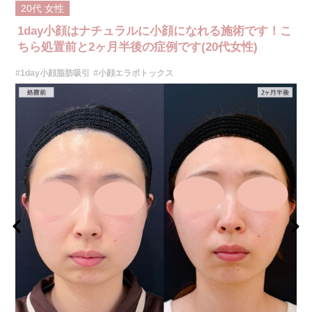
施術時間：約10分程
20代
女性
リスク、副作用：施術後に腫れ、赤み、内出血、痛み、突っ張り感などが
生じることがありますが、通常は数日〜1週間程度で徐々に軽快します。ま
1day小顔はナチュラルに小顔になれる施術です！こ
た、稀にアレルギー反応、細菌感染、血管閉塞、しこり（硬化）や小さな
結節が生じる可能性があります。施術後1〜2週間程度は、注入部位を強く
ちら処置前と2ヶ月半後の症例です(20代女性)
押したりマッサージしたりすることはお控えください。
費用：
#1day小顔脂肪吸引
#小顔エラボトックス
レスチレン 54,800円(税込)
レスチレンリフト※横浜院限定 76,800円(税込)
ジュビダームビスタウルトラXC 109,800円(税込)
クレヴィエルコントア 109,800円(税込)
ボリューマ 131,800円(税込)
オプション：表面麻酔 3,300円(税込) 笑気麻酔 3,300円(税込)