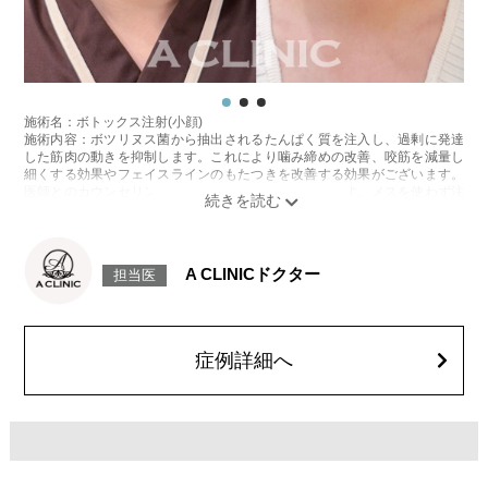
施術名：ボトックス注射(小顔)
施術内容：ボツリヌス菌から抽出されるたんぱく質を注入し、過剰に発達
した筋肉の動きを抑制します。これにより噛み締めの改善、咬筋を減量し
細くする効果やフェイスラインのもたつきを改善する効果がございます。
医師とのカウンセリングで注入量をお選びいただきます。メスを使わず注
射のみの処置のためダウンタイムはほとんどありません。効果は4～6か月
程続きます。
施術時間：約10分〜20分程
リスク、副作用：腫れ、赤み、内出血、痛み、突っ張り感などが生じるこ
A CLINICドクター
担当医
とがございます。また、稀にアレルギー、細菌感染症などが生じることが
ございます。ボトックス注入後は男性は3か月、女性は2か月避妊して頂く
ようお願いします。
費用：アラガン社製 21,800円(税込) 〜164,400円(税込)
韓国製ボツリヌストキシン 5,500円(税込)〜78,000円(税込)
症例詳細へ
オプション：表面麻酔 3,300円(税込) 笑気麻酔 3,300円(税込)
施術名：ジョールファット除去術
施術内容：口角周辺にあるジョールファットと呼ばれる脂肪を、口腔内ま
たは耳の下を5mm程切開し除去する施術です。切開した箇所は医療用の溶
ける糸で縫合します。マリオネットラインのシワやたるみを予防する効果
が期待できます。ジョールファットを脂肪細胞ごと取り除くため、リバウ