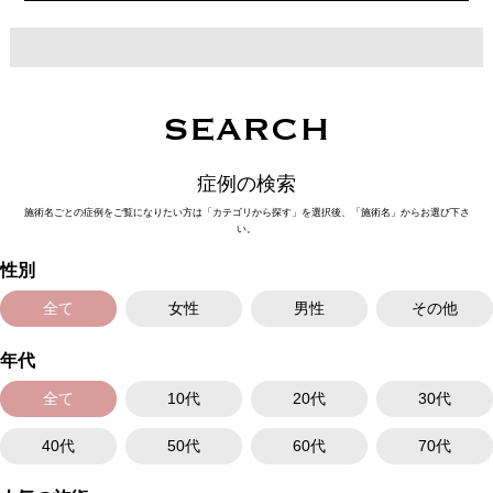
施術内容：ボツリヌス菌から抽出されるたんぱく質を注入し、過剰に発達
した筋肉の動きを抑制します。これにより噛み締めの改善、咬筋を減量し
細くする効果やフェイスラインのもたつきを改善する効果がございます。
医師とのカウンセリングで注入量をお選びいただきます。メスを使わず注
射のみの処置のためダウンタイムはほとんどありません。効果は4～6か月
程続きます。
施術時間：約10分〜20分程
SEARCH
リスク、副作用：腫れ、赤み、内出血、痛み、突っ張り感などが生じるこ
とがございます。また、稀にアレルギー、細菌感染症などが生じることが
ございます。ボトックス注入後は男性は3か月、女性は2か月避妊して頂く
症例の検索
ようお願いします。
費用：アラガン社製 21,800円(税込) 〜164,400円(税込)
施術名ごとの症例をご覧になりたい方は「カテゴリから探す」を選択後、「施術名」からお選び下さ
韓国製ボツリヌストキシン 5,500円(税込)〜78,000円(税込)
い。
オプション：表面麻酔 3,300円(税込) 笑気麻酔 3,300円(税込)
性別
全て
女性
男性
その他
年代
全て
10代
20代
30代
40代
50代
60代
70代