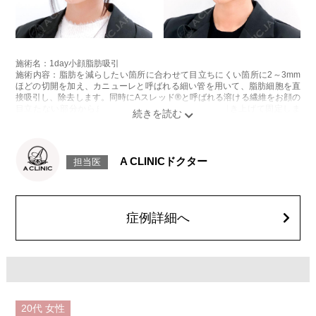
施術名：1day小顔脂肪吸引
施術内容：脂肪を減らしたい箇所に合わせて目立ちにくい箇所に2～3mm
ほどの切開を加え、カニューレと呼ばれる細い管を用いて、脂肪細胞を直
接吸引し、除去します。同時にAスレッド®と呼ばれる溶ける繊維をお顔の
目立たない部分から皮下へ挿入し、皮膚を内側から引き上げて固定しま
す。
施術時間：約30分程
リスク、副作用：赤み、熱感、痛み、しびれ、むくみ、内出血、引き攣れ
感などが術後一時的に生じることがございます。また、稀に貧血、細菌感
A CLINICドクター
担当医
染症、左右差、施術箇所の知覚鈍麻、ぼこつき、硬結、瘢痕化、色素沈
着、脂肪塞栓、皮膚のよれ、繊維の突出などを生じることがございます。
費用：通常価格 437,800円(税込)
顔の脂肪吸引箇所の追加 1ヶ所ごと+162,800円(税込)
オプション：笑気麻酔 3,300円(税込)
症例詳細へ
施術名：ボトックス注射(小顔)
施術内容：ボツリヌス菌から抽出されるたんぱく質を注入し、過剰に発達
した筋肉の動きを抑制します。これにより噛み締めの改善、咬筋を減量し
細くする効果やフェイスラインのもたつきを改善する効果がございます。
医師とのカウンセリングで注入量をお選びいただきます。メスを使わず注
射のみの処置のためダウンタイムはほとんどありません。効果は4～6か月
程続きます。
20代
女性
施術時間：約10分〜20分程