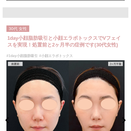
施術内容：ボツリヌス菌から抽出されるたんぱく質を注入し、過剰に発達
した筋肉の動きを抑制します。これにより噛み締めの改善、咬筋を減量し
細くする効果やフェイスラインのもたつきを改善する効果がございます。
医師とのカウンセリングで注入量をお選びいただきます。メスを使わず注
射のみの処置のためダウンタイムはほとんどありません。効果は4～6か月
程続きます。
30代
女性
施術時間：約10分〜20分程
リスク、副作用：腫れ、赤み、内出血、痛み、突っ張り感などが生じるこ
1day小顔脂肪吸引と小顔エラボトックスでVフェイ
とがございます。また、稀にアレルギー、細菌感染症などが生じることが
ございます。ボトックス注入後は男性は3か月、女性は2か月避妊して頂く
スを実現！処置前と2ヶ月半の症例です(30代女性)
ようお願いします。
費用：アラガン社製 21,800円(税込) 〜164,400円(税込)
#1day小顔脂肪吸引
#小顔エラボトックス
韓国製ボツリヌストキシン 5,500円(税込)〜78,000円(税込)
オプション：表面麻酔 3,300円(税込) 笑気麻酔 3,300円(税込)
施術名：あごのヒアルロン酸注射
施術内容：あごの形やバランスを整えるために、ヒアルロン酸を皮下に注
入する施術です。あご先にボリュームを加えることで、輪郭にメリハリを
出し、Eライン（横顔のバランス）を整える効果も期待できます。顔全体の
印象をシャープに見せたい方や、あごが引っ込んで見える方に適したプチ
整形のひとつです。
施術時間：約10分程
リスク、副作用：施術後に腫れ、赤み、内出血、痛み、突っ張り感などが
生じることがありますが、通常は数日〜1週間程度で徐々に軽快します。ま
た、稀にアレルギー反応、細菌感染、血管閉塞、しこり（硬化）や小さな
結節が生じる可能性があります。施術後1〜2週間程度は、注入部位を強く
押したりマッサージしたりすることはお控えください。
費用：