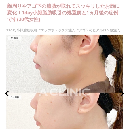
リスク、副作用：腫れ、赤み、内出血、痛み、突っ張り感などが生じるこ
顔周りやアゴ下の脂肪が取れてスッキリしたお顔に
とがございます。また、稀にアレルギー、細菌感染症などが生じることが
ございます。ボトックス注入後は男性は3か月、女性は2か月避妊して頂く
変化！1day小顔脂肪吸引の処置前と1ヵ月後の症例
ようお願いします。
です(20代女性)
費用：アラガン社製 21,800円(税込) 〜164,400円(税込)
韓国製ボツリヌストキシン 5,500円(税込)〜78,000円(税込)
#1day小顔脂肪吸引
#エラのボトックス注入
#アゴへのヒアルロン酸注入
オプション：表面麻酔 3,300円(税込) 笑気麻酔 3,300円(税込)