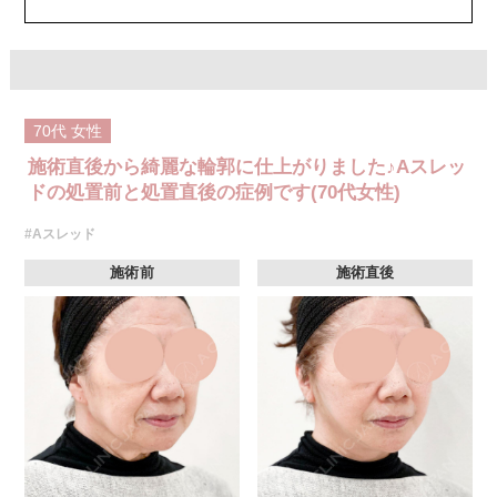
70代
女性
施術直後から綺麗な輪郭に仕上がりました♪Aスレッ
ドの処置前と処置直後の症例です(70代女性)
#Aスレッド
施術前
施術直後