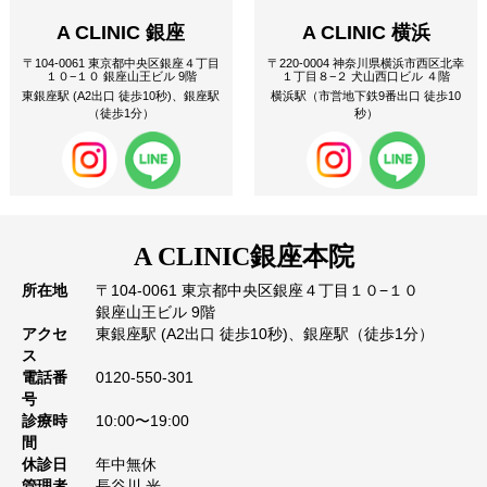
A CLINIC 銀座
A CLINIC 横浜
〒104-0061 東京都中央区銀座４丁目
〒220-0004 神奈川県横浜市西区北幸
１０−１０ 銀座山王ビル 9階
１丁目８−２ 犬山西口ビル ４階
東銀座駅 (A2出口 徒歩10秒)、銀座駅
横浜駅（市営地下鉄9番出口 徒歩10
（徒歩1分）
秒）
A CLINIC
銀座本院
所在地
〒104-0061 東京都中央区銀座４丁目１０−１０
銀座山王ビル 9階
アクセ
東銀座駅 (A2出口 徒歩10秒)、銀座駅（徒歩1分）
ス
電話番
0120-550-301
号
診療時
10:00〜19:00
間
休診日
年中無休
管理者
長谷川 光