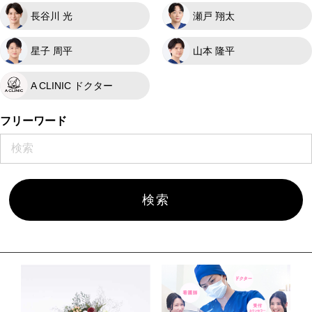
長谷川 光
瀬戸 翔太
星子 周平
山本 隆平
A CLINIC ドクター
フリーワード