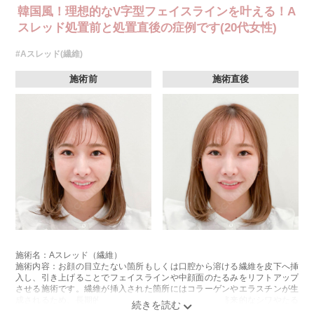
韓国風！理想的なV字型フェイスラインを叶える！A
スレッド処置前と処置直後の症例です(20代女性)
#Aスレッド(繊維)
施術前
施術直後
施術名：Aスレッド（繊維）
施術内容：お顔の目立たない箇所もしくは口腔から溶ける繊維を皮下へ挿
入し、引き上げることでフェイスラインや中顔面のたるみをリフトアップ
させる施術です。繊維が挿入された箇所にはコラーゲンやエラスチンが生
成されるため、長期的な美肌効果、肌質の改善効果、将来的なシワやたる
みの予防効果が期待できます。