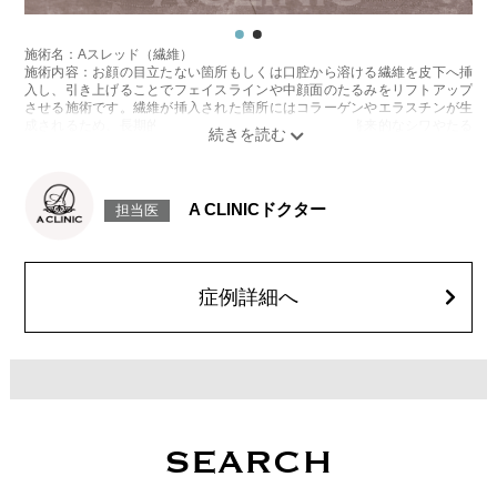
施術名：Aスレッド（繊維）
施術内容：お顔の目立たない箇所もしくは口腔から溶ける繊維を皮下へ挿
入し、引き上げることでフェイスラインや中顔面のたるみをリフトアップ
させる施術です。繊維が挿入された箇所にはコラーゲンやエラスチンが生
成されるため、長期的な美肌効果、肌質の改善効果、将来的なシワやたる
みの予防効果が期待できます。
施術時間：約15〜20分程
リスク、副作用：腫れ、内出血、疼痛、頭痛、引き攣れ感などが生じるこ
とがございます。また、稀ではありますが、施術部位の細菌感染症、皮膚
A CLINICドクター
担当医
のよれ、繊維の突出などが生じることがございます。化膿止め・痛み止め
を処方しております。服用により、何か異常があれば服用を中止してくだ
さい。
費用：1部位 184,800円(税込)
オプション：笑気麻酔 3,300円(税込)
症例詳細へ
SEARCH