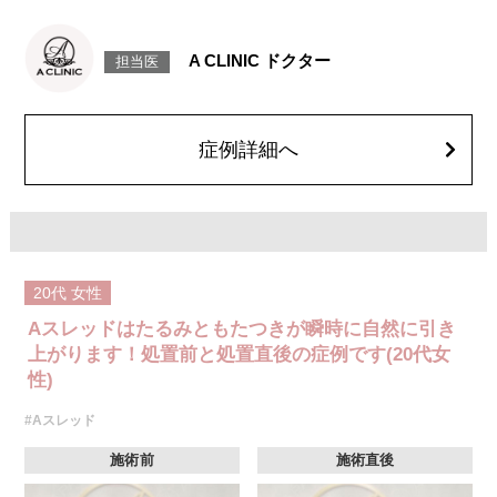
施術時間：約15〜20分程
リスク、副作用：腫れ、内出血、疼痛、頭痛、引き攣れ感などが生じるこ
とがございます。また、稀ではありますが、施術部位の細菌感染症、皮膚
A CLINIC ドクター
担当医
のよれ、繊維の突出などが生じることがございます。化膿止め・痛み止め
を処方しております。服用により、何か異常があれば服用を中止してくだ
さい。
費用：1部位 184,800円(税込)
オプション：笑気麻酔 3,300円(税込)
症例詳細へ
20代
女性
Aスレッドはたるみともたつきが瞬時に自然に引き
上がります！処置前と処置直後の症例です(20代女
性)
#Aスレッド
施術前
施術直後