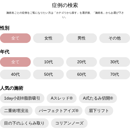
症例の検索
施術名ごとの症例をご覧になりたい方は「カテゴリから探す」を選択後、「施術名」からお選び下さ
い。
性別
全て
女性
男性
その他
年代
全て
10代
20代
30代
40代
50代
60代
70代
人気の施術
1day小顔®脂肪吸引
Aスレッド®
A式たるみ切開®
二重術埋没法
パーフェクトアイズ®
眉下リフト
目の下のふくらみ取り
コリアンノーズ