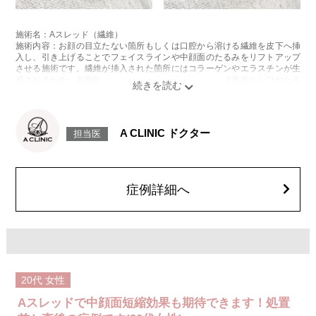
施術名：Aスレッド（繊維）
施術内容：お顔の目立たない箇所もしくは口腔から溶ける繊維を皮下へ挿
入し、引き上げることでフェイスラインや中顔面のたるみをリフトアップ
させる施術です。繊維が挿入された箇所にはコラーゲンやエラスチンが生
成されるため、長期的な美肌効果、肌質の改善効果、将来的なシワやたる
みの予防効果が期待できます。
施術時間：約15〜20分程
リスク、副作用：腫れ、内出血、疼痛、頭痛、引き攣れ感などが生じるこ
とがございます。また、稀ではありますが、施術部位の細菌感染症、皮膚
A CLINIC ドクター
担当医
のよれ、繊維の突出などが生じることがございます。化膿止め・痛み止め
を処方しております。服用により、何か異常があれば服用を中止してくだ
さい。
費用：1部位 184,800円(税込)
オプション：笑気麻酔 3,300円(税込)
症例詳細へ
20代
女性
Aスレッドで中顔面短縮効果も期待できます！処置