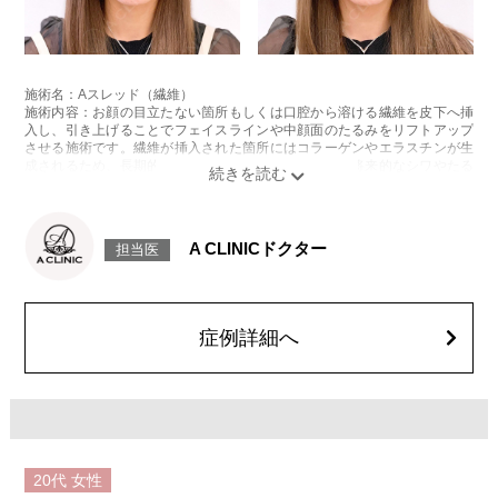
施術名：Aスレッド（繊維）
施術内容：お顔の目立たない箇所もしくは口腔から溶ける繊維を皮下へ挿
入し、引き上げることでフェイスラインや中顔面のたるみをリフトアップ
させる施術です。繊維が挿入された箇所にはコラーゲンやエラスチンが生
成されるため、長期的な美肌効果、肌質の改善効果、将来的なシワやたる
みの予防効果が期待できます。
施術時間：約15〜20分程
リスク、副作用：腫れ、内出血、疼痛、頭痛、引き攣れ感などが生じるこ
とがございます。また、稀ではありますが、施術部位の細菌感染症、皮膚
A CLINICドクター
担当医
のよれ、繊維の突出などが生じることがございます。化膿止め・痛み止め
を処方しております。服用により、何か異常があれば服用を中止してくだ
さい。
費用：1部位 184,800円(税込)
オプション：笑気麻酔 3,300円(税込)
症例詳細へ
20代
女性