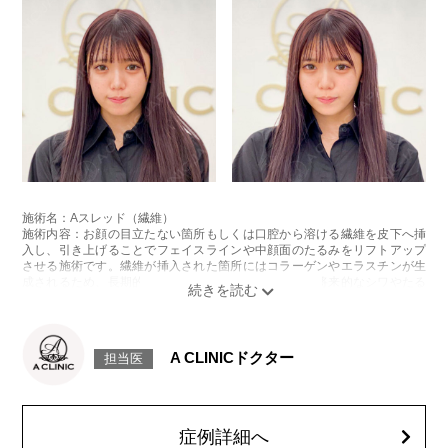
施術名：Aスレッド（繊維）
施術内容：お顔の目立たない箇所もしくは口腔から溶ける繊維を皮下へ挿
入し、引き上げることでフェイスラインや中顔面のたるみをリフトアップ
させる施術です。繊維が挿入された箇所にはコラーゲンやエラスチンが生
成されるため、長期的な美肌効果、肌質の改善効果、将来的なシワやたる
みの予防効果が期待できます。
施術時間：約15〜20分程
リスク、副作用：腫れ、内出血、疼痛、頭痛、引き攣れ感などが生じるこ
とがございます。また、稀ではありますが、施術部位の細菌感染症、皮膚
A CLINICドクター
担当医
のよれ、繊維の突出などが生じることがございます。化膿止め・痛み止め
を処方しております。服用により、何か異常があれば服用を中止してくだ
さい。
費用：1部位 184,800円(税込)
オプション：笑気麻酔 3,300円(税込)
症例詳細へ