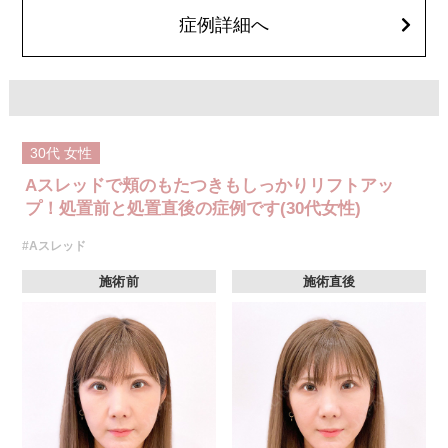
オプション：笑気麻酔 3,300円(税込)
症例詳細へ
30代
女性
Aスレッドで頬のもたつきもしっかりリフトアッ
プ！処置前と処置直後の症例です(30代女性)
#Aスレッド
施術前
施術直後