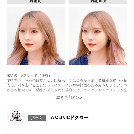
施術前
施術直後
施術名：Aスレッド（繊維）
施術内容：お顔の目立たない箇所もしくは口腔から溶ける繊維を皮下へ挿
入し、引き上げることでフェイスラインや中顔面のたるみをリフトアップ
させる施術です。繊維が挿入された箇所にはコラーゲンやエラスチンが生
成されるため、長期的な美肌効果、肌質の改善効果、将来的なシワやたる
みの予防効果が期待できます。
施術時間：約15〜20分程
リスク、副作用：腫れ、内出血、疼痛、頭痛、引き攣れ感などが生じるこ
とがございます。また、稀ではありますが、施術部位の細菌感染症、皮膚
A CLINICドクター
担当医
のよれ、繊維の突出などが生じることがございます。化膿止め・痛み止め
を処方しております。服用により、何か異常があれば服用を中止してくだ
さい。
費用：1部位 184,800円(税込)