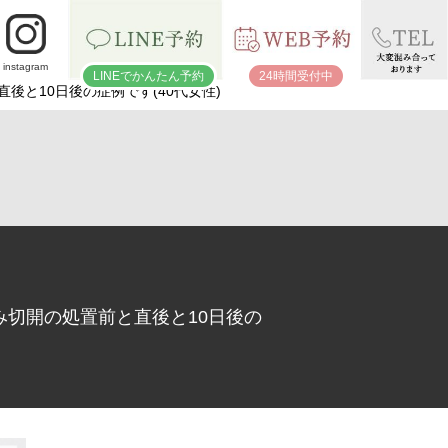
instagram
LINEでかんたん予約
24時間受付中
と10日後の症例です(40代女性)
切開の処置前と直後と10日後の