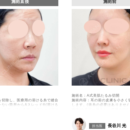
施術直後
施術前
施術名：A式美肌たるみ切開
を切除し、医療用の溶ける糸で縫合
施術内容：耳の前の皮膚を小さく
たない箇所からAスレッド®(溶ける
します。(抜糸の必要はありません
フトアップします。Aスレッド®は
繊維)を皮下へ挿入し、皮膚を内
れるため、吸収後もハリや弾力が持
体内で吸収される過程でコラーゲ
続します。
施術時間：約60分程
長谷川 光
担当医
一時的に生じることがございます。
リスク、副作用：腫れ、内出血、