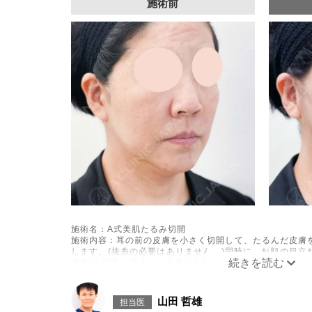
施術前
施術名：A式美肌たるみ切開
施術内容：耳の前の皮膚を小さく切開して、たるんだ皮膚
します。(抜糸の必要はありません。)同時に、お顔の目立
繊維)を皮下へ挿入し、皮膚を内側から引き上げてお顔をリ
体内で吸収される過程でコラーゲンやエラスチンが生成さ
続します。
施術時間：約60分程
山田 哲雄
担当医
リスク、副作用：腫れ、内出血、疼痛、むくみなどが術後