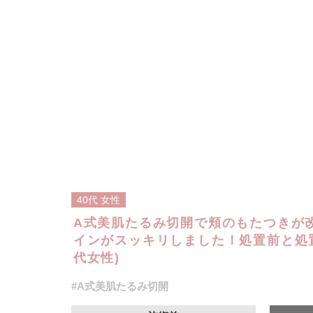
40代
女性
A式美肌たるみ切開で頬のもたつきが
インがスッキリしました！処置前と処置
代女性)
#A式美肌たるみ切開