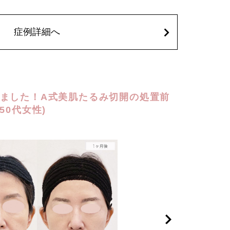
色素沈着、感覚障害、運動障害、創離開、肥厚性瘢痕、創部
維の突出などが生じることがございます。
込)アドバンス840,400円(税込)
込)
症例詳細へ
ました！A式美肌たるみ切開の処置前
50代女性)