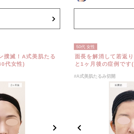
動障害、創離開、肥厚性瘢痕、創部
また、稀に細菌感染症、左右差、
とがございます。
陥凹、耳介偏倚、皮膚のよれ、繊
(税込)
費用：スタンダード512,600円(税
オプション：笑気麻酔 3,300円(税
50代
女性
ン撲滅！A式美肌たる
面長を解消して若返り
0代女性)
と1ヶ月後の症例です(
#A式美肌たるみ切開