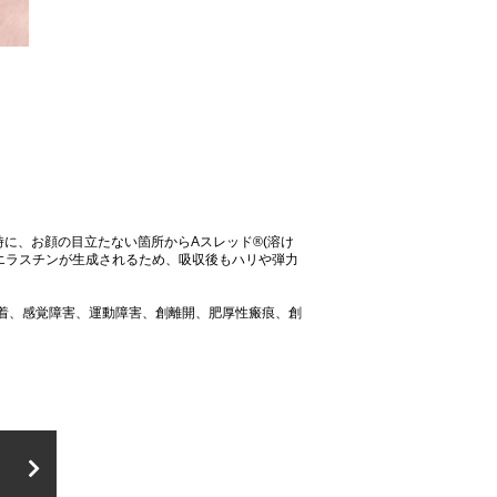
に、お顔の目立たない箇所からAスレッド®(溶け
エラスチンが生成されるため、吸収後もハリや弾力
着、感覚障害、運動障害、創離開、肥厚性瘢痕、創