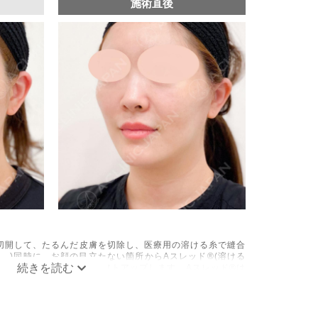
施術直後
切開して、たるんだ皮膚を切除し、医療用の溶ける糸で縫合
。)同時に、お顔の目立たない箇所からAスレッド®(溶ける
側から引き上げてお顔をリフトアップします。Aスレッド®は
ンやエラスチンが生成されるため、吸収後もハリや弾力が持
疼痛、むくみなどが術後一時的に生じることがございます。