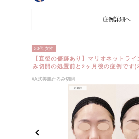
また、稀に細菌感染症、左右差、色素沈着、感覚障害、運
陥凹、耳介偏倚、皮膚のよれ、繊維の突出などが生じるこ
費用：スタンダード512,600円(税込)アドバンス840,400円
オプション：笑気麻酔 3,300円(税込)
症例詳細へ
30代
女性
【直後の傷跡あり】マリオネットライ
み切開の処置前と2ヶ月後の症例です(3
#A式美肌たるみ切開