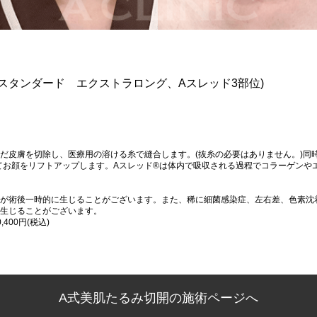
スタンダード エクストラロング、Aスレッド3部位)
だ皮膚を切除し、医療用の溶ける糸で縫合します。(抜糸の必要はありません。)同時
てお顔をリフトアップします。Aスレッド®は体内で吸収される過程でコラーゲンや
が術後一時的に生じることがございます。また、稀に細菌感染症、左右差、色素沈
生じることがございます。
400円(税込)
A式美肌たるみ切開の施術ページへ