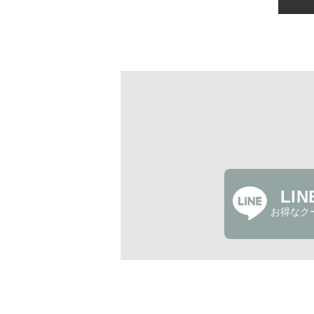
LI
お得なク