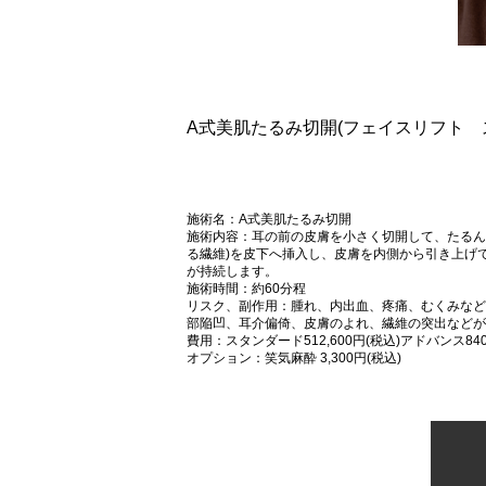
A式美肌たるみ切開(フェイスリフト 
施術名：A式美肌たるみ切開
施術内容：耳の前の皮膚を小さく切開して、たるん
る繊維)を皮下へ挿入し、皮膚を内側から引き上げ
が持続します。
施術時間：約60分程
リスク、副作用：腫れ、内出血、疼痛、むくみなど
部陥凹、耳介偏倚、皮膚のよれ、繊維の突出などが
費用：スタンダード512,600円(税込)アドバンス840,
オプション：笑気麻酔 3,300円(税込)