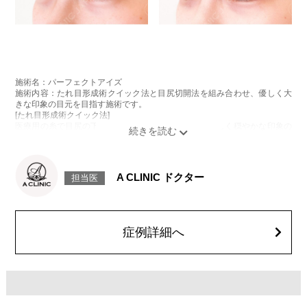
施術名：パーフェクトアイズ
施術内容：たれ目形成術クイック法と目尻切開法を組み合わせ、優しく大
きな印象の目元を目指す施術です。
[たれ目形成術クイック法]
医療用の糸で目尻の下側を軽く引き下げることで、優しく穏やかな印象の
たれ目を形成します。
[目尻切開法]
目尻の皮膚を一部取り除くことで、隠れていた白目の部分が見えるように
なり、目の横幅を大きく見せる施術です。
A CLINIC ドクター
担当医
施術時間：約30分程
抜糸：切開範囲により5～7日後にご来院して頂く場合がございます。
リスク、副作用：腫れ、内出血、疼痛、目がごろごろする違和感などが術
後一時的に生じることがございます。また、稀に細菌感染症、左右差、後
戻り、目尻のラインに段差が生じる、睫毛が切れたり抜ける、結膜腫脹な
症例詳細へ
どが生じることがございます。
費用：モニター価格 107,800円(税込)
オプション：笑気麻酔 3,300円(税込)