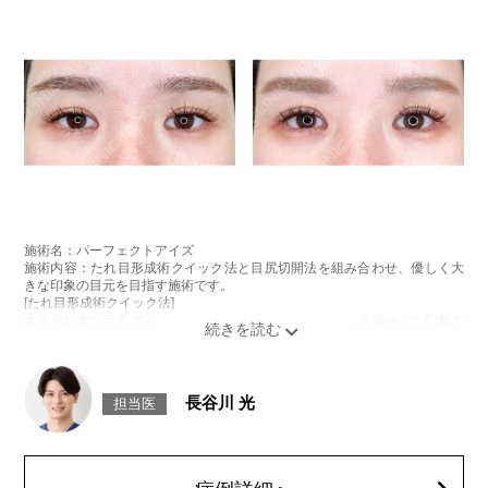
施術名：パーフェクトアイズ
施術内容：たれ目形成術クイック法と目尻切開法を組み合わせ、優しく大
きな印象の目元を目指す施術です。
[たれ目形成術クイック法]
医療用の糸で目尻の下側を軽く引き下げることで、優しく穏やかな印象の
たれ目を形成します。
[目尻切開法]
目尻の皮膚を一部取り除くことで、隠れていた白目の部分が見えるように
なり、目の横幅を大きく見せる施術です。
長谷川 光
担当医
施術時間：約30分程
抜糸：切開範囲により5～7日後にご来院して頂く場合がございます。
リスク、副作用：腫れ、内出血、疼痛、目がごろごろする違和感などが術
後一時的に生じることがございます。また、稀に細菌感染症、左右差、後
戻り、目尻のラインに段差が生じる、睫毛が切れたり抜ける、結膜腫脹な