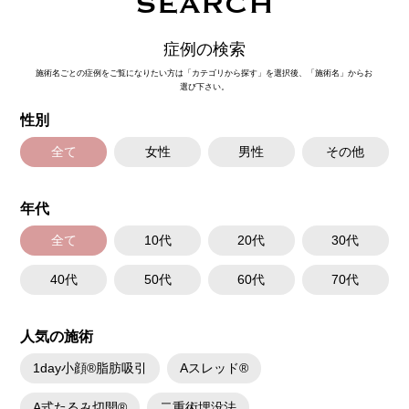
SEARCH
症例の検索
施術名ごとの症例をご覧になりたい方は「カテゴリから探す」を選択後、「施術名」からお
選び下さい。
性別
全て
女性
男性
その他
年代
全て
10代
20代
30代
40代
50代
60代
70代
人気の施術
1day小顔®脂肪吸引
Aスレッド®
A式たるみ切開®
二重術埋没法