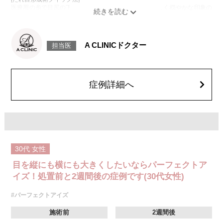
医療用の糸で目尻の下側を軽く引き下げることで、優しく穏やかな印象の
たれ目を形成します。
[目尻切開法]
目尻の皮膚を一部取り除くことで、隠れていた白目の部分が見えるように
なり、目の横幅を大きく見せる施術です。
A CLINICドクター
担当医
施術時間：約30分程
抜糸：切開範囲により5～7日後にご来院して頂く場合がございます。
リスク、副作用：腫れ、内出血、疼痛、目がごろごろする違和感などが術
後一時的に生じることがございます。また、稀に細菌感染症、左右差、後
戻り、目尻のラインに段差が生じる、睫毛が切れたり抜ける、結膜腫脹な
症例詳細へ
どが生じることがございます。
費用：モニター価格 107,800円(税込)
オプション：笑気麻酔 3,300円(税込)
30代
女性
目を縦にも横にも大きくしたいならパーフェクトア
イズ！処置前と2週間後の症例です(30代女性)
#パーフェクトアイズ
施術前
2週間後