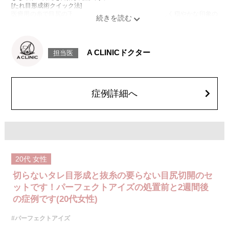
[たれ目形成術クイック法]
医療用の糸で目尻の下側を軽く引き下げることで、優しく穏やかな印象の
たれ目を形成します。
[目尻切開法]
目尻の皮膚を一部取り除くことで、隠れていた白目の部分が見えるように
なり、目の横幅を大きく見せる施術です。
A CLINICドクター
担当医
施術時間：約30分程
抜糸：切開範囲により5～7日後にご来院して頂く場合がございます。
リスク、副作用：腫れ、内出血、疼痛、目がごろごろする違和感などが術
後一時的に生じることがございます。また、稀に細菌感染症、左右差、後
戻り、目尻のラインに段差が生じる、睫毛が切れたり抜ける、結膜腫脹な
症例詳細へ
どが生じることがございます。
費用：モニター価格 107,800円(税込)
オプション：笑気麻酔 3,300円(税込)
20代
女性
切らないタレ目形成と抜糸の要らない目尻切開のセ
ットです！パーフェクトアイズの処置前と2週間後
の症例です(20代女性)
#パーフェクトアイズ