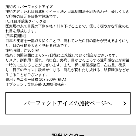
施術名：パーフェクトアイズ
施術内容：たれ目形成術クイック法と目尻切開法を組み合わせ、優しく大き
な印象の目元を目指す施術です。
[たれ目形成術クイック法]
医療用の糸で目尻の下側を軽く引き下げることで、優しく穏やかな印象のた
れ目を形成します。
[目尻切開法]
目尻の皮膚を一部取り除くことで、隠れていた白目の部分が見えるようにな
り、目の横幅を大きく見せる施術です。
施術時間：約30分程
抜糸：切開範囲により5～7日後にご来院して頂く場合がございます。
リスク、副作用：腫れ、内出血、疼痛、目がごろごろする違和感などが術後
一時的に生じることがございます。また、稀に細菌感染症、左右差、後戻
り、目尻のラインに段差が生じる、睫毛が切れたり抜ける、結膜腫脹などが
生じることがございます。
費用：モニター価格 107,800円(税込)
オプション：笑気麻酔 3,300円(税込)
パーフェクトアイズの施術ページへ