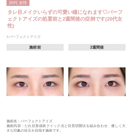
20代
女性
タレ目メイクいらずの可愛い瞳になれます♡パーフ
ェクトアイズの処置前と2週間後の症例です(20代女
性)
#パーフェクトアイズ
施術前
2週間後
施術名：パーフェクトアイズ
施術内容：たれ目形成術クイック法と目尻切開法を組み合わせ、優しく大
きな印象の目元を目指す施術です。