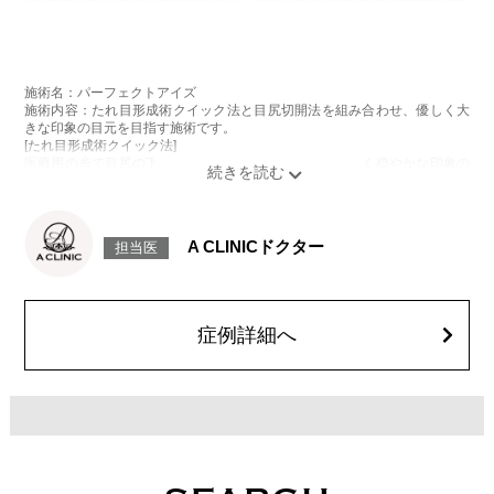
施術名：パーフェクトアイズ
施術内容：たれ目形成術クイック法と目尻切開法を組み合わせ、優しく大
きな印象の目元を目指す施術です。
[たれ目形成術クイック法]
医療用の糸で目尻の下側を軽く引き下げることで、優しく穏やかな印象の
たれ目を形成します。
[目尻切開法]
目尻の皮膚を一部取り除くことで、隠れていた白目の部分が見えるように
なり、目の横幅を大きく見せる施術です。
A CLINICドクター
担当医
施術時間：約30分程
抜糸：切開範囲により5～7日後にご来院して頂く場合がございます。
リスク、副作用：腫れ、内出血、疼痛、目がごろごろする違和感などが術
後一時的に生じることがございます。また、稀に細菌感染症、左右差、後
戻り、目尻のラインに段差が生じる、睫毛が切れたり抜ける、結膜腫脹な
症例詳細へ
どが生じることがございます。
費用：モニター価格 107,800円(税込)
オプション：笑気麻酔 3,300円(税込)