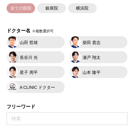
全ての医院
銀座院
横浜院
ドクター名
※複数選択可
山田 哲雄
柴田 貴志
長谷川 光
瀬戸 翔太
星子 周平
山本 隆平
A CLINIC ドクター
フリーワード