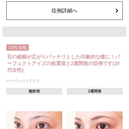
後一時的に生じることがございます。また、稀に細菌感染症、左右差、後
戻り、目尻のラインに段差が生じる、睫毛が切れたり抜ける、結膜腫脹な
症例詳細へ
どが生じることがございます。
費用：モニター価格 107,800円(税込)
オプション：笑気麻酔 3,300円(税込)
20代
女性
目の縦幅が広がりパッチリとした印象的な瞳に！パ
ーフェクトアイズの処置前と2週間後の症例です(20
代女性)
#パーフェクトアイズ
施術前
2週間後