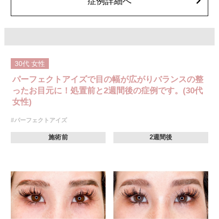
症例詳細へ
どが生じることがございます。
費用：モニター価格 107,800円(税込)
オプション：笑気麻酔 3,300円(税込)
30代
女性
パーフェクトアイズで目の幅が広がりバランスの整
ったお目元に！処置前と2週間後の症例です。(30代
女性)
#パーフェクトアイズ
施術前
2週間後