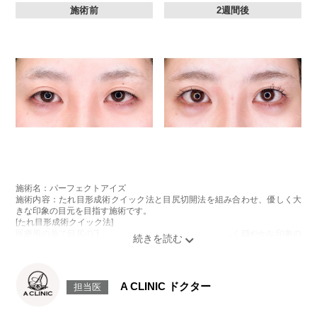
施術前
2週間後
施術名：パーフェクトアイズ
施術内容：たれ目形成術クイック法と目尻切開法を組み合わせ、優しく大
きな印象の目元を目指す施術です。
[たれ目形成術クイック法]
医療用の糸で目尻の下側を軽く引き下げることで、優しく穏やかな印象の
たれ目を形成します。
[目尻切開法]
目尻の皮膚を一部取り除くことで、隠れていた白目の部分が見えるように
なり、目の横幅を大きく見せる施術です。
A CLINIC ドクター
担当医
施術時間：約30分程
抜糸：切開範囲により5～7日後にご来院して頂く場合がございます。
リスク、副作用：腫れ、内出血、疼痛、目がごろごろする違和感などが術