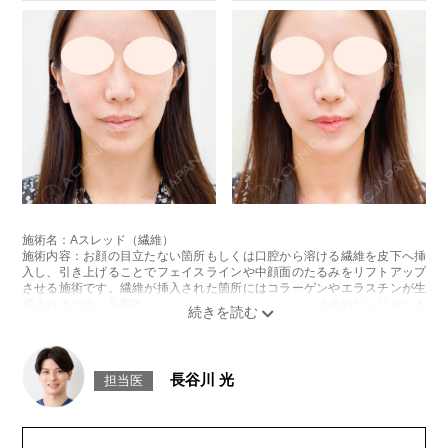
施術名：Aスレッド（繊維）
施術内容：お顔の目立たない箇所もしくは口腔から溶ける繊維を皮下へ挿
入し、引き上げることでフェイスラインや中顔面のたるみをリフトアップ
させる施術です。繊維が挿入された箇所にはコラーゲンやエラスチンが生
成されるため、長期的な美肌効果、肌質の改善効果、将来的なシワやたる
みの予防効果が期待できます。
施術時間：約15〜20分程
リスク、副作用：腫れ、内出血、疼痛、頭痛、引き攣れ感などが生じるこ
とがございます。また、稀ではありますが、施術部位の細菌感染症、皮膚
長谷川 光
担当医
のよれ、繊維の突出などが生じることがございます。化膿止め・痛み止め
を処方しております。服用により、何か異常があれば服用を中止してくだ
さい。
費用：1部位 184,800円(税込)
オプション：笑気麻酔 3,300円(税込)