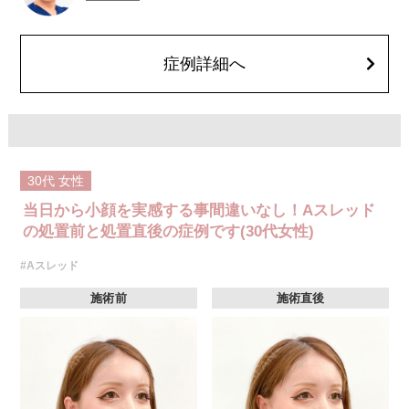
を処方しております。服用により、何か異常があれば服用を中止してくだ
さい。
費用：1部位 184,800円(税込)
オプション：笑気麻酔 3,300円(税込)
症例詳細へ
30代
女性
当日から小顔を実感する事間違いなし！Aスレッド
の処置前と処置直後の症例です(30代女性)
#Aスレッド
施術前
施術直後