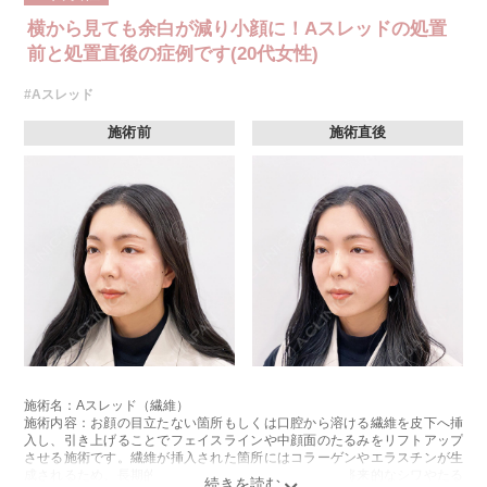
横から見ても余白が減り小顔に！Aスレッドの処置
前と処置直後の症例です(20代女性)
#Aスレッド
施術前
施術直後
施術名：Aスレッド（繊維）
施術内容：お顔の目立たない箇所もしくは口腔から溶ける繊維を皮下へ挿
入し、引き上げることでフェイスラインや中顔面のたるみをリフトアップ
させる施術です。繊維が挿入された箇所にはコラーゲンやエラスチンが生
成されるため、長期的な美肌効果、肌質の改善効果、将来的なシワやたる