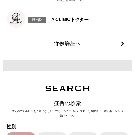
みの予防効果が期待できます。
施術時間：約15〜20分程
リスク、副作用：腫れ、内出血、疼痛、頭痛、引き攣れ感などが生じるこ
とがございます。また、稀ではありますが、施術部位の細菌感染症、皮膚
A CLINICドクター
担当医
のよれ、繊維の突出などが生じることがございます。化膿止め・痛み止め
を処方しております。服用により、何か異常があれば服用を中止してくだ
さい。
費用：1部位 184,800円(税込)
オプション：笑気麻酔 3,300円(税込)
症例詳細へ
SEARCH
症例の検索
施術名ごとの症例をご覧になりたい方は「カテゴリから探す」を選択後、「施術名」からお
選び下さい。
性別