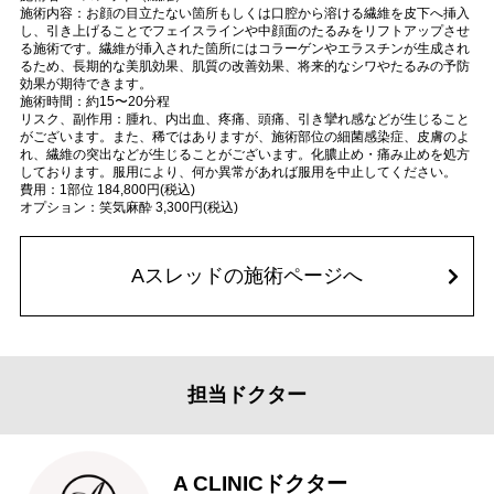
施術内容：お顔の目立たない箇所もしくは口腔から溶ける繊維を皮下へ挿入
し、引き上げることでフェイスラインや中顔面のたるみをリフトアップさせ
る施術です。繊維が挿入された箇所にはコラーゲンやエラスチンが生成され
るため、長期的な美肌効果、肌質の改善効果、将来的なシワやたるみの予防
効果が期待できます。
施術時間：約15〜20分程
リスク、副作用：腫れ、内出血、疼痛、頭痛、引き攣れ感などが生じること
がございます。また、稀ではありますが、施術部位の細菌感染症、皮膚のよ
れ、繊維の突出などが生じることがございます。化膿止め・痛み止めを処方
しております。服用により、何か異常があれば服用を中止してください。
費用：1部位 184,800円(税込)
オプション：笑気麻酔 3,300円(税込)
Aスレッドの施術ページへ
担当ドクター
A CLINICドクター