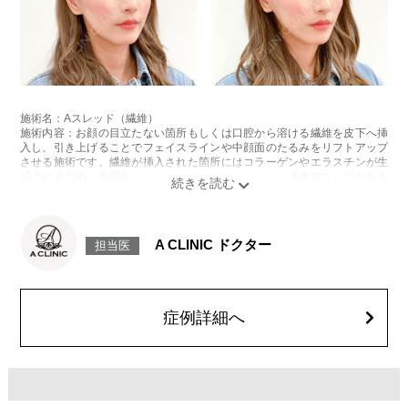
施術名：Aスレッド（繊維）
施術内容：お顔の目立たない箇所もしくは口腔から溶ける繊維を皮下へ挿
入し、引き上げることでフェイスラインや中顔面のたるみをリフトアップ
させる施術です。繊維が挿入された箇所にはコラーゲンやエラスチンが生
成されるため、長期的な美肌効果、肌質の改善効果、将来的なシワやたる
みの予防効果が期待できます。
施術時間：約15〜20分程
リスク、副作用：腫れ、内出血、疼痛、頭痛、引き攣れ感などが生じるこ
とがございます。また、稀ではありますが、施術部位の細菌感染症、皮膚
A CLINIC ドクター
担当医
のよれ、繊維の突出などが生じることがございます。化膿止め・痛み止め
を処方しております。服用により、何か異常があれば服用を中止してくだ
さい。
費用：1部位 184,800円(税込)
オプション：笑気麻酔 3,300円(税込)
症例詳細へ