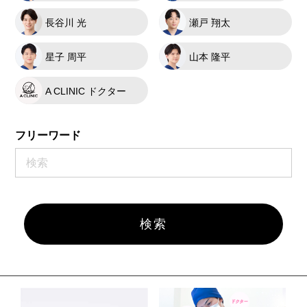
長谷川 光
瀬戸 翔太
星子 周平
山本 隆平
A CLINIC ドクター
フリーワード