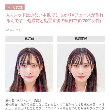
20代
女性
Aスレッドは少ない本数でしっかりVフェイスが作れ
るんです！処置前と処置直後の症例です(20代女性)
#Aスレッド
施術前
施術直後
施術名：Aスレッド（繊維）
施術内容：お顔の目立たない箇所もしくは口腔から溶ける繊維を皮下へ挿
入し、引き上げることでフェイスラインや中顔面のたるみをリフトアップ