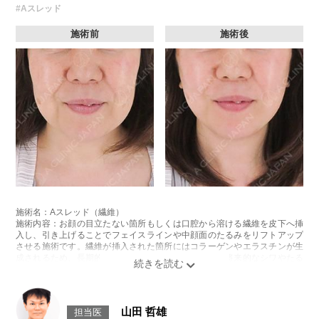
#Aスレッド
施術前
施術後
施術名：Aスレッド（繊維）
施術内容：お顔の目立たない箇所もしくは口腔から溶ける繊維を皮下へ挿
入し、引き上げることでフェイスラインや中顔面のたるみをリフトアップ
させる施術です。繊維が挿入された箇所にはコラーゲンやエラスチンが生
成されるため、長期的な美肌効果、肌質の改善効果、将来的なシワやたる
みの予防効果が期待できます。
施術時間：約15〜20分程
リスク、副作用：腫れ、内出血、疼痛、頭痛、引き攣れ感などが生じるこ
とがございます。また、稀ではありますが、施術部位の細菌感染症、皮膚
山田 哲雄
担当医
のよれ、繊維の突出などが生じることがございます。化膿止め・痛み止め