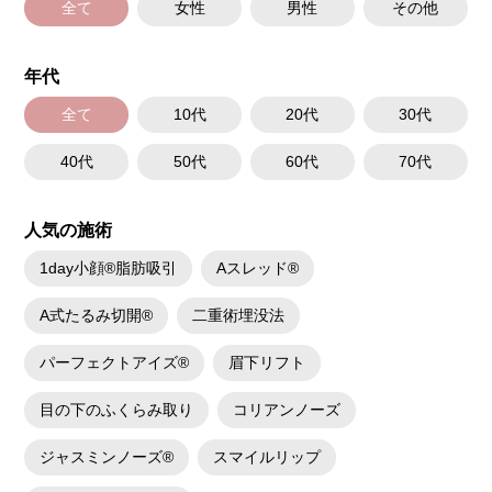
全て
女性
男性
その他
年代
全て
10代
20代
30代
40代
50代
60代
70代
人気の施術
1day小顔®脂肪吸引
Aスレッド®
A式たるみ切開®
二重術埋没法
パーフェクトアイズ®
眉下リフト
目の下のふくらみ取り
コリアンノーズ
ジャスミンノーズ®
スマイルリップ