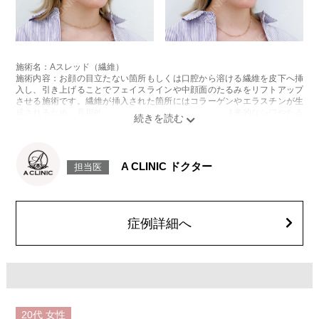
施術名：Aスレッド（繊維）
施術内容：お顔の目立たない箇所もしくは口腔から溶ける繊維を皮下へ挿
入し、引き上げることでフェイスラインや中顔面のたるみをリフトアップ
させる施術です。繊維が挿入された箇所にはコラーゲンやエラスチンが生
成されるため、長期的な美肌効果、肌質の改善効果、将来的なシワやたる
みの予防効果が期待できます。
施術時間：約15〜20分程
リスク、副作用：腫れ、内出血、疼痛、頭痛、引き攣れ感などが生じるこ
とがございます。また、稀ではありますが、施術部位の細菌感染症、皮膚
A CLINIC ドクター
担当医
のよれ、繊維の突出などが生じることがございます。化膿止め・痛み止め
を処方しております。服用により、何か異常があれば服用を中止してくだ
さい。
費用：1部位 184,800円(税込)
オプション：笑気麻酔 3,300円(税込)
症例詳細へ
20代
女性