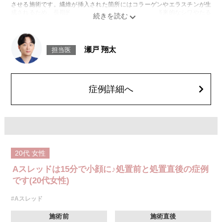
させる施術です。繊維が挿入された箇所にはコラーゲンやエラスチンが生
成されるため、長期的な美肌効果、肌質の改善効果、将来的なシワやたる
みの予防効果が期待できます。
施術時間：約15〜20分程
リスク、副作用：腫れ、内出血、疼痛、頭痛、引き攣れ感などが生じるこ
とがございます。また、稀ではありますが、施術部位の細菌感染症、皮膚
瀬戸 翔太
担当医
のよれ、繊維の突出などが生じることがございます。化膿止め・痛み止め
を処方しております。服用により、何か異常があれば服用を中止してくだ
さい。
費用：1部位 184,800円(税込)
オプション：笑気麻酔 3,300円(税込)
症例詳細へ
20代
女性
Aスレッドは15分で小顔に♪処置前と処置直後の症例
です(20代女性)
#Aスレッド
施術前
施術直後