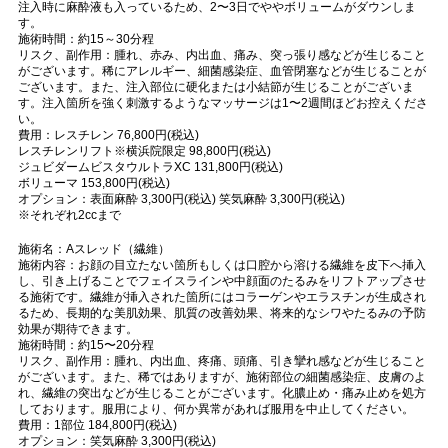
注入時に麻酔液も入っているため、2〜3日でややボリュームがダウンしま
す。
施術時間：約15～30分程
リスク、副作用：腫れ、赤み、内出血、痛み、突っ張り感などが生じること
がございます。稀にアレルギー、細菌感染症、血管閉塞などが生じることが
ございます。また、注入部位に硬化または小結節が生じることがございま
す。注入箇所を強く刺激するようなマッサージは1〜2週間ほどお控えくださ
い。
費用：レスチレン 76,800円(税込)
レスチレンリフト※横浜院限定 98,800円(税込)
ジュビダームビスタウルトラXC 131,800円(税込)
ボリューマ 153,800円(税込)
オプション：表面麻酔 3,300円(税込) 笑気麻酔 3,300円(税込)
※それぞれ2ccまで
施術名：Aスレッド（繊維）
施術内容：お顔の目立たない箇所もしくは口腔から溶ける繊維を皮下へ挿入
し、引き上げることでフェイスラインや中顔面のたるみをリフトアップさせ
る施術です。繊維が挿入された箇所にはコラーゲンやエラスチンが生成され
るため、長期的な美肌効果、肌質の改善効果、将来的なシワやたるみの予防
効果が期待できます。
施術時間：約15〜20分程
リスク、副作用：腫れ、内出血、疼痛、頭痛、引き攣れ感などが生じること
がございます。また、稀ではありますが、施術部位の細菌感染症、皮膚のよ
れ、繊維の突出などが生じることがございます。化膿止め・痛み止めを処方
しております。服用により、何か異常があれば服用を中止してください。
費用：1部位 184,800円(税込)
オプション：笑気麻酔 3,300円(税込)