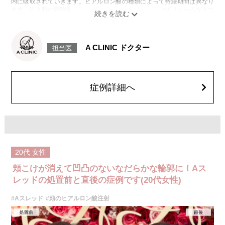
内に吸収されていきます。ヒアルロン酸の種類によって持続期間は異なり
ます。注入時に麻酔液も入っているため、2〜3日でややボリュームがダウ
ンします。
施術時間：約15～30分程
リスク、副作用：腫れ、赤み、内出血、痛み、突っ張り感などが生じるこ
とがございます。稀にアレルギー、細菌感染症、血管閉塞などが生じるこ
A CLINIC ドクター
担当医
とがございます。また、注入部位に硬化または小結節が生じることがござ
います。注入箇所を強く刺激するようなマッサージは1〜2週間ほどお控え
ください。
費用：レスチレン 76,800円(税込)
レスチレンリフト※横浜院限定 98,800円(税込)
症例詳細へ
ジュビダームビスタウルトラXC 131,800円(税込)
ボリューマ 153,800円(税込)
オプション：表面麻酔 3,300円(税込) 笑気麻酔 3,300円(税込)
※それぞれ2ccまで
施術名：Aスレッド（繊維）
施術内容：お顔の目立たない箇所もしくは口腔から溶ける繊維を皮下へ挿
入し、引き上げることでフェイスラインや中顔面のたるみをリフトアップ
20代
女性
させる施術です。繊維が挿入された箇所にはコラーゲンやエラスチンが生
成されるため、長期的な美肌効果、肌質の改善効果、将来的なシワやたる
頬こけが消えて凹凸のないなだらかな輪郭に！Aス
みの予防効果が期待できます。
施術時間：約15〜20分程
レッドの処置前と直後の症例です(20代女性)
リスク、副作用：腫れ、内出血、疼痛、頭痛、引き攣れ感などが生じるこ
とがございます。また、稀ではありますが、施術部位の細菌感染症、皮膚
#Aスレッド
#頬のヒアルロン酸注射
のよれ、繊維の突出などが生じることがございます。化膿止め・痛み止め
を処方しております。服用により、何か異常があれば服用を中止してくだ
さい。