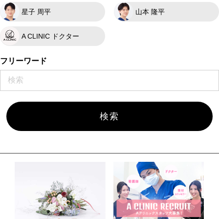
星子 周平
山本 隆平
A CLINIC ドクター
フリーワード