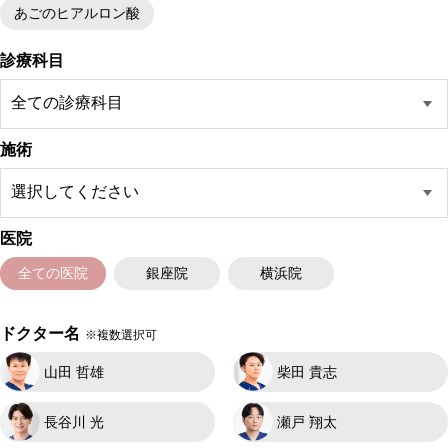
あごのヒアルロン酸
診療科目
施術
医院
全ての医院
銀座院
横浜院
ドクター名
※複数選択可
山田 哲雄
柴田 貴志
長谷川 光
瀬戸 翔太