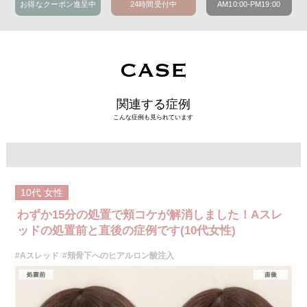
お得なクーポン進呈中
24時間受付中
AM10:00-PM19:00
CASE
関連する症例
こんな症例も見られています
10代
女性
わずか15分の処置で頬コケが解消しました！Aスレ
ッドの処置前と直後の症例です(10代女性)
#Aスレッド
#頬骨下へのヒアルロン酸注入