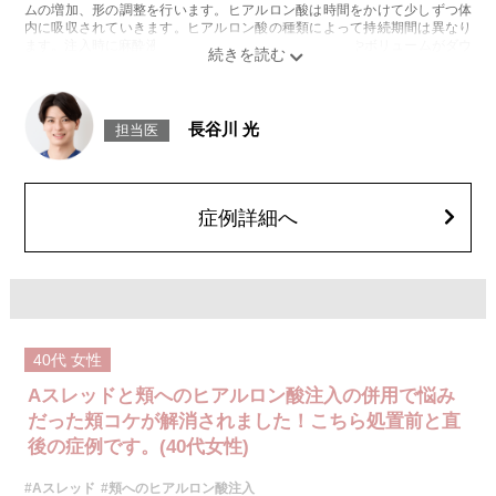
ムの増加、形の調整を行います。ヒアルロン酸は時間をかけて少しずつ体
内に吸収されていきます。ヒアルロン酸の種類によって持続期間は異なり
ます。注入時に麻酔液も入っているため、2〜3日でややボリュームがダウ
ンします。
施術時間：約15～30分程
リスク、副作用：腫れ、赤み、内出血、痛み、突っ張り感などが生じるこ
とがございます。稀にアレルギー、細菌感染症、血管閉塞などが生じるこ
長谷川 光
担当医
とがございます。また、注入部位に硬化または小結節が生じることがござ
います。注入箇所を強く刺激するようなマッサージは1〜2週間ほどお控え
ください。
費用：レスチレン 76,800円(税込)
レスチレンリフト※横浜院限定 98,800円(税込)
症例詳細へ
ジュビダームビスタウルトラXC 131,800円(税込)
ボリューマ 153,800円(税込)
オプション：表面麻酔 3,300円(税込) 笑気麻酔 3,300円(税込)
※それぞれ2ccまで
40代
女性
Aスレッドと頬へのヒアルロン酸注入の併用で悩み
だった頬コケが解消されました！こちら処置前と直
後の症例です。(40代女性)
#Aスレッド
#頬へのヒアルロン酸注入