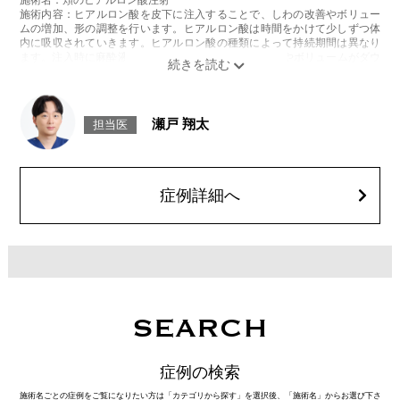
施術内容：ヒアルロン酸を皮下に注入することで、しわの改善やボリュー
ムの増加、形の調整を行います。ヒアルロン酸は時間をかけて少しずつ体
内に吸収されていきます。ヒアルロン酸の種類によって持続期間は異なり
ます。注入時に麻酔液も入っているため、2〜3日でややボリュームがダウ
ンします。
施術時間：約15～30分程
リスク、副作用：腫れ、赤み、内出血、痛み、突っ張り感などが生じるこ
とがございます。稀にアレルギー、細菌感染症、血管閉塞などが生じるこ
瀬戸 翔太
担当医
とがございます。また、注入部位に硬化または小結節が生じることがござ
います。注入箇所を強く刺激するようなマッサージは1〜2週間ほどお控え
ください。
費用：レスチレン 76,800円(税込)
レスチレンリフト※横浜院限定 98,800円(税込)
症例詳細へ
ジュビダームビスタウルトラXC 131,800円(税込)
ボリューマ 153,800円(税込)
オプション：表面麻酔 3,300円(税込) 笑気麻酔 3,300円(税込)
※それぞれ2ccまで
施術名：Aスレッド（繊維）
施術内容：お顔の目立たない箇所もしくは口腔から溶ける繊維を皮下へ挿
入し、引き上げることでフェイスラインや中顔面のたるみをリフトアップ
させる施術です。繊維が挿入された箇所にはコラーゲンやエラスチンが生
SEARCH
成されるため、長期的な美肌効果、肌質の改善効果、将来的なシワやたる
みの予防効果が期待できます。
施術時間：約15〜20分程
症例の検索
リスク、副作用：腫れ、内出血、疼痛、頭痛、引き攣れ感などが生じるこ
とがございます。また、稀ではありますが、施術部位の細菌感染症、皮膚
施術名ごとの症例をご覧になりたい方は「カテゴリから探す」を選択後、「施術名」からお選び下さ