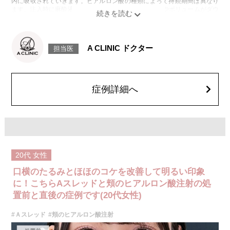
内に吸収されていきます。ヒアルロン酸の種類によって持続期間は異なり
ます。注入時に麻酔液も入っているため、2〜3日でややボリュームがダウ
ンします。
施術時間：約15～30分程
リスク、副作用：腫れ、赤み、内出血、痛み、突っ張り感などが生じるこ
とがございます。稀にアレルギー、細菌感染症、血管閉塞などが生じるこ
A CLINIC ドクター
担当医
とがございます。また、注入部位に硬化または小結節が生じることがござ
います。注入箇所を強く刺激するようなマッサージは1〜2週間ほどお控え
ください。
費用：レスチレン 76,800円(税込)
レスチレンリフト※横浜院限定 98,800円(税込)
症例詳細へ
ジュビダームビスタウルトラXC 131,800円(税込)
ボリューマ 153,800円(税込)
オプション：表面麻酔 3,300円(税込) 笑気麻酔 3,300円(税込)
※それぞれ2ccまで
施術名：Aスレッド（繊維）
施術内容：お顔の目立たない箇所もしくは口腔から溶ける繊維を皮下へ挿
入し、引き上げることでフェイスラインや中顔面のたるみをリフトアップ
20代
女性
させる施術です。繊維が挿入された箇所にはコラーゲンやエラスチンが生
成されるため、長期的な美肌効果、肌質の改善効果、将来的なシワやたる
口横のたるみとほほのコケを改善して明るい印象
みの予防効果が期待できます。
施術時間：約15〜20分程
に！こちらAスレッドと頬のヒアルロン酸注射の処
リスク、副作用：腫れ、内出血、疼痛、頭痛、引き攣れ感などが生じるこ
置前と直後の症例です(20代女性)
とがございます。また、稀ではありますが、施術部位の細菌感染症、皮膚
のよれ、繊維の突出などが生じることがございます。化膿止め・痛み止め
#Ａスレッド
#頬のヒアルロン酸注射
を処方しております。服用により、何か異常があれば服用を中止してくだ
さい。