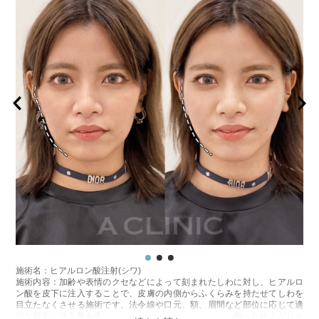
施術名：ヒアルロン酸注射(シワ)
施術内容：加齢や表情のクセなどによって刻まれたしわに対し、ヒアルロ
ン酸を皮下に注入することで、皮膚の内側からふくらみを持たせてしわを
目立たなくさせる施術です。法令線や口元、額、眉間など部位に応じて適
切な製剤と注入量を選び、自然なボリューム感と輪郭の整った仕上がりを