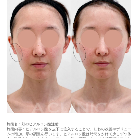
オプション：笑気麻酔 3,300円(税込)
施術名：頬のヒアルロン酸注射
施術内容：ヒアルロン酸を皮下に注入することで、しわの改善やボリュー
ムの増加、形の調整を行います。ヒアルロン酸は時間をかけて少しずつ体
内に吸収されていきます。ヒアルロン酸の種類によって持続期間は異なり
ます。注入時に麻酔液も入っているため、2〜3日でややボリュームがダウ
ンします。
施術時間：約15～30分程
リスク、副作用：腫れ、赤み、内出血、痛み、突っ張り感などが生じるこ
とがございます。稀にアレルギー、細菌感染症、血管閉塞などが生じるこ
とがございます。また、注入部位に硬化または小結節が生じることがござ
います。注入箇所を強く刺激するようなマッサージは1〜2週間ほどお控え
ください。
費用：レスチレン 76,800円(税込)
レスチレンリフト※横浜院限定 98,800円(税込)
ジュビダームビスタウルトラXC 131,800円(税込)
ボリューマ 153,800円(税込)
オプション：表面麻酔 3,300円(税込) 笑気麻酔 3,300円(税込)
※それぞれ2ccまで
施術名：頬のヒアルロン酸注射
施術内容：ヒアルロン酸を皮下に注入することで、しわの改善やボリュー
ムの増加、形の調整を行います。ヒアルロン酸は時間をかけて少しずつ体