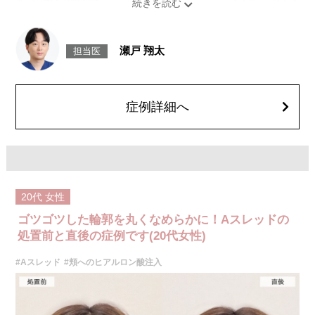
ンします。
施術時間：約15～30分程
リスク、副作用：腫れ、赤み、内出血、痛み、突っ張り感などが生じるこ
とがございます。稀にアレルギー、細菌感染症、血管閉塞などが生じるこ
瀬戸 翔太
担当医
とがございます。また、注入部位に硬化または小結節が生じることがござ
います。注入箇所を強く刺激するようなマッサージは1〜2週間ほどお控え
ください。
費用：レスチレン 76,800円(税込)
レスチレンリフト※横浜院限定 98,800円(税込)
症例詳細へ
ジュビダームビスタウルトラXC 131,800円(税込)
ボリューマ 153,800円(税込)
オプション：表面麻酔 3,300円(税込) 笑気麻酔 3,300円(税込)
※それぞれ2ccまで
施術名：Aスレッド（繊維）
施術内容：お顔の目立たない箇所もしくは口腔から溶ける繊維を皮下へ挿
入し、引き上げることでフェイスラインや中顔面のたるみをリフトアップ
20代
女性
させる施術です。繊維が挿入された箇所にはコラーゲンやエラスチンが生
成されるため、長期的な美肌効果、肌質の改善効果、将来的なシワやたる
ゴツゴツした輪郭を丸くなめらかに！Aスレッドの
みの予防効果が期待できます。
施術時間：約15〜20分程
処置前と直後の症例です(20代女性)
リスク、副作用：腫れ、内出血、疼痛、頭痛、引き攣れ感などが生じるこ
とがございます。また、稀ではありますが、施術部位の細菌感染症、皮膚
#Aスレッド
#頬へのヒアルロン酸注入
のよれ、繊維の突出などが生じることがございます。化膿止め・痛み止め
を処方しております。服用により、何か異常があれば服用を中止してくだ
さい。
費用：1部位 184,800円(税込)
オプション：笑気麻酔 3,300円(税込)