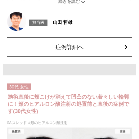
目指します。ダウンタイムが比較的少なく、即時的な効果を実感しやすい
のが特徴です。
施術時間：注入箇所数により異なりますが、約15～30分程です。
リスク、副作用：腫れ、赤み、内出血、痛み、突っ張り感などが生じるこ
山田 哲雄
担当医
とがございます。また、稀にアレルギー、細菌感染症、血管閉塞などが生
じることがございます。注入箇所を強く刺激するようなマッサージは1〜2
週間ほどお控えください。
費用：
レスチレン 43,800円～148,000円(税込)
症例詳細へ
レスチレンリフト※横浜院限定 65,800円～228,800円(税込)
ジュビダームビスタウルトラXC 98,800円～283,800円(税込)
ジュビダームビスタボルベラXC 98,800円～283,800円(税込)
ボリューマ 120,800円～327,800円(税込)
オプション：表面麻酔 3,300円(税込) 笑気麻酔 3,300円(税込)
施術名：Aスレッド（繊維）
施術内容：お顔の目立たない箇所もしくは口腔から溶ける繊維を皮下へ挿
30代
女性
入し、引き上げることでフェイスラインや中顔面のたるみをリフトアップ
させる施術です。繊維が挿入された箇所にはコラーゲンやエラスチンが生
施術直後に頬こけが消えて凹凸のない若々しい輪郭
成されるため、長期的な美肌効果、肌質の改善効果、将来的なシワやたる
みの予防効果が期待できます。
に！頬のヒアルロン酸注射の処置前と直後の症例で
施術時間：約15〜20分程
す(30代女性)
リスク、副作用：腫れ、内出血、疼痛、頭痛、引き攣れ感などが生じるこ
とがございます。また、稀ではありますが、施術部位の細菌感染症、皮膚
#Aスレッド
#頬のヒアルロン酸注射
のよれ、繊維の突出などが生じることがございます。化膿止め・痛み止め
を処方しております。服用により、何か異常があれば服用を中止してくだ
さい。
費用：1部位 184,800円(税込)