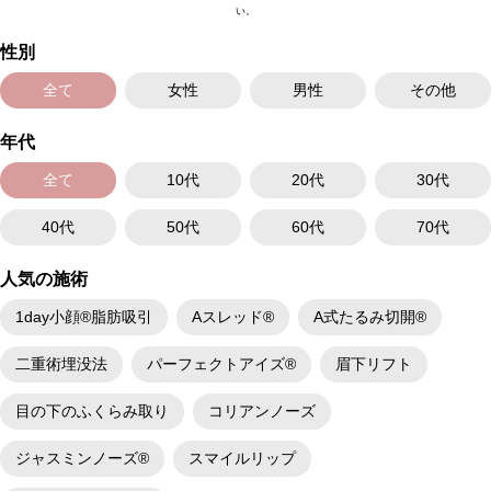
のよれ、繊維の突出などが生じることがございます。化膿止め・痛み止め
い。
を処方しております。服用により、何か異常があれば服用を中止してくだ
さい。
性別
費用：1部位 184,800円(税込)
オプション：笑気麻酔 3,300円(税込)
全て
女性
男性
その他
年代
全て
10代
20代
30代
40代
50代
60代
70代
人気の施術
1day小顔®脂肪吸引
Aスレッド®
A式たるみ切開®
二重術埋没法
パーフェクトアイズ®
眉下リフト
目の下のふくらみ取り
コリアンノーズ
ジャスミンノーズ®
スマイルリップ