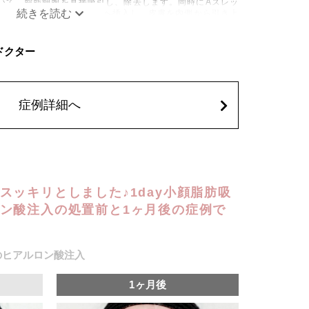
いて、脂肪細胞を直接吸引し、除去します。同時にAスレッ
の目立たない部分から皮下へ挿入し、皮膚を内側から引き上
み、しびれ、むくみ、内出血、引き攣れ感などが術後一時的
C ドクター
、稀に貧血、細菌感染症、左右差、施術箇所の知覚鈍麻、ぼ
、脂肪塞栓、皮膚のよれ、繊維の突出などを生じることがご
62,800円(税込)
症例詳細へ
込)
スッキリとしました♪1day小顔脂肪吸
ン酸注入の処置前と1ヶ月後の症例で
のヒアルロン酸注入
1ヶ月後