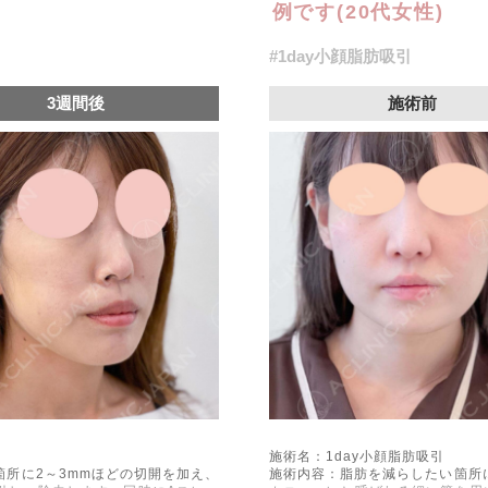
例です(20代女性)
#1day小顔脂肪吸引
3週間後
施術前
施術名：1day小顔脂肪吸引
所に2～3mmほどの切開を加え、
施術内容：脂肪を減らしたい箇所