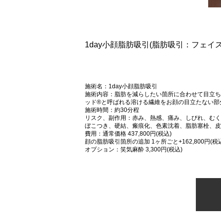
1day小顔脂肪吸引(脂肪吸引：フェ
施術名：1day小顔脂肪吸引
施術内容：脂肪を減らしたい箇所に合わせて目立ち
ッド®と呼ばれる溶ける繊維をお顔の目立たない部
施術時間：約30分程
リスク、副作用：赤み、熱感、痛み、しびれ、むく
ぼこつき、硬結、瘢痕化、色素沈着、脂肪塞栓、皮
費用：通常価格 437,800円(税込)
顔の脂肪吸引箇所の追加 1ヶ所ごと+162,800円(税
オプション：笑気麻酔 3,300円(税込)