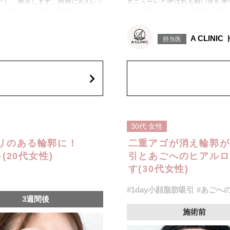
引し、除去します。同時にAスレッ
カニューレと呼ばれる細い管を用
下へ挿入し、皮膚を内側から引き上
ド®と呼ばれる溶ける繊維をお顔
げて固定します。
施術時間：約30分程
出血、引き攣れ感などが術後一時的
リスク、副作用：赤み、熱感、痛
A CLINI
担当医
、左右差、施術箇所の知覚鈍麻、ぼ
に生じることがございます。また
、繊維の突出などを生じることがご
こつき、硬結、瘢痕化、色素沈着
ざいます。
費用：通常価格 437,800円(税込)
顔の脂肪吸引箇所の追加 1ヶ所ごと+1
オプション：笑気麻酔 3,300円(税
30代
女性
リのある輪郭に！
二重アゴが消え輪郭が
(20代女性)
引とあごへのヒアルロ
す(30代女性)
#1day小顔脂肪吸引
#あごへ
3週間後
施術前