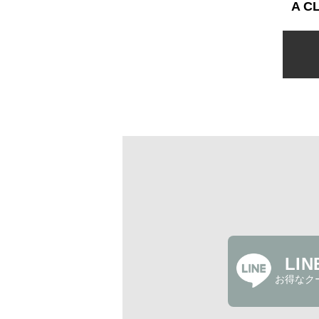
A 
LI
お得なク