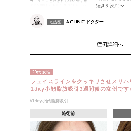
カニューレと呼ばれる細い管を用いて、脂肪細胞を直接吸
ド®と呼ばれる溶ける繊維をお顔の目立たない部分から皮
げて固定します。
施術時間：約30分程
リスク、副作用：赤み、熱感、痛み、しびれ、むくみ、内
A CLINIC ドクター
担当医
に生じることがございます。また、稀に貧血、細菌感染症
こつき、硬結、瘢痕化、色素沈着、脂肪塞栓、皮膚のよれ
ざいます。
費用：通常価格 437,800円(税込)
顔の脂肪吸引箇所の追加 1ヶ所ごと+162,800円(税込)
症例詳細へ
オプション：笑気麻酔 3,300円(税込)
20代
女性
フェイスラインをクッキリさせメリハ
1day小顔脂肪吸引3週間後の症例です♪
#1day小顔脂肪吸引
施術前