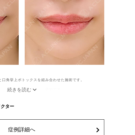
と口角挙上ボトックスを組み合わせた施術です。
ュームやバランスを整える施術です。
パク質を口角を下げる筋肉(口角下制筋)へ注入し、筋肉の動
す。
Cドクター
出血、痛み、突っ張り感などが生じることがございます。ま
、頭痛などが生じることがございます。注入箇所を強く刺激
間ほどお控えください。ボトックス注入後は男性は3か月、女
いします。
症例詳細へ