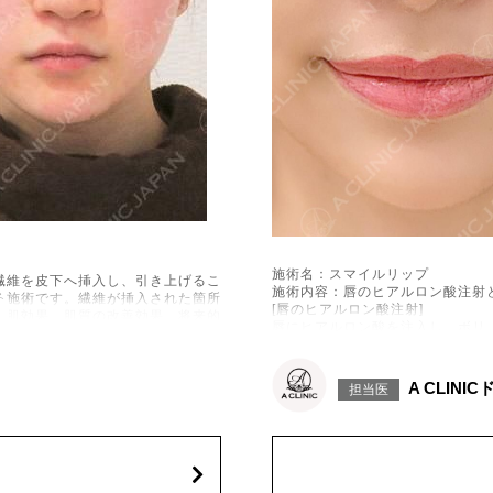
施術名：スマイルリップ
繊維を皮下へ挿入し、引き上げるこ
施術内容：唇のヒアルロン酸注射
る施術です。繊維が挿入された箇所
[唇のヒアルロン酸注射]
美肌効果、肌質の改善効果、将来的
唇にヒアルロン酸を注入し、ボリ
[口角挙上ボトックス]
ボツリヌス菌から抽出されるタン
などが生じることがございます。ま
きを抑制し、口角を上げる施術で
れ、繊維の突出などが生じることが
A CLINI
担当医
施術時間：約15～20分程
用により、何か異常があれば服用を
リスク、副作用：腫れ、赤み、内
た、稀にアレルギー、細菌感染症
するようなマッサージは1〜2週
性は2か月避妊して頂くようお願
費用：レスチレン 68,900円(税込)