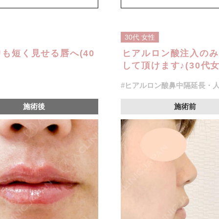
ジュビダームビスタボルベラXC 101
オプション：表面麻酔 3,300円(税込
30代
女性
も短く見せる唇へ(40
ヒアルロン酸注入のみ
して頂けます♪(30代女
#ヒアルロン酸鼻中隔延長・
施術後
施術前