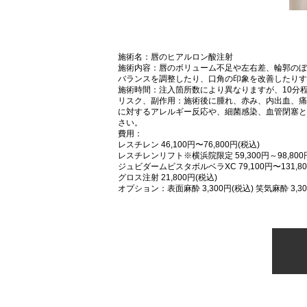
施術名：唇のヒアルロン酸注射
施術内容：唇のボリューム不足や左右差、輪郭のぼ
バランスを調整したり、口角の印象を改善したりす
施術時間：注入箇所数により異なりますが、10分
リスク、副作用：施術後に腫れ、赤み、内出血、痛
に対するアレルギー反応や、細菌感染、血管閉塞と
さい。
費用：
レスチレン 46,100円〜76,800円(税込)
レスチレンリフト※横浜院限定 59,300円～98,800
ジュビダームビスタボルベラXC 79,100円〜131,80
グロス注射 21,800円(税込)
オプション：表面麻酔 3,300円(税込) 笑気麻酔 3,30