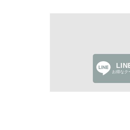
LI
お得なク