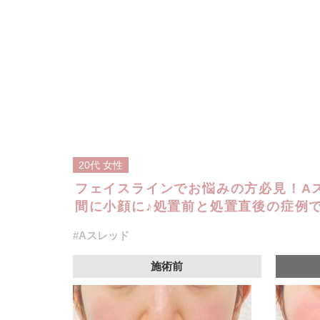
20代
女性
フェイスラインでお悩みの方必見！A
間に小顔に♪処置前と処置直後の症例です
#Aスレッド
施術前