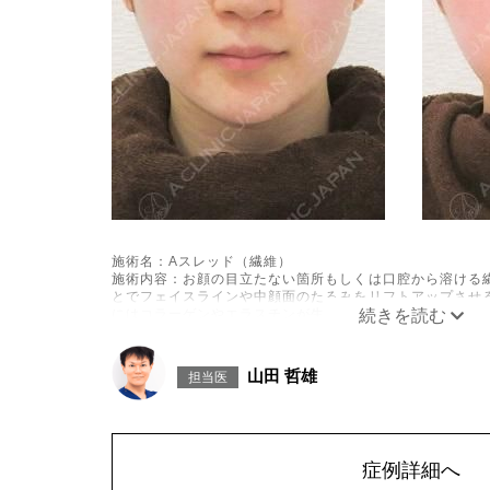
施術名：Aスレッド（繊維）
施術内容：お顔の目立たない箇所もしくは口腔から溶ける
とでフェイスラインや中顔面のたるみをリフトアップさせ
にはコラーゲンやエラスチンが生成されるため、長期的な
なシワやたるみの予防効果が期待できます。
施術時間：約15〜20分程
リスク、副作用：腫れ、内出血、疼痛、頭痛、引き攣れ感
山田 哲雄
担当医
た、稀ではありますが、施術部位の細菌感染症、皮膚のよ
ございます。化膿止め・痛み止めを処方しております。服
中止してください。
費用：1部位 184,800円(税込)
オプション：笑気麻酔 3,300円(税込)
症例詳細へ