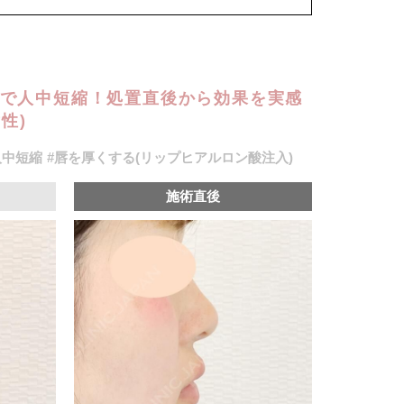
,900円(税込)
) 笑気麻酔 3,300円(税込)
で人中短縮！処置直後から効果を実感
性)
人中短縮
#唇を厚くする(リップヒアルロン酸注入)
施術直後