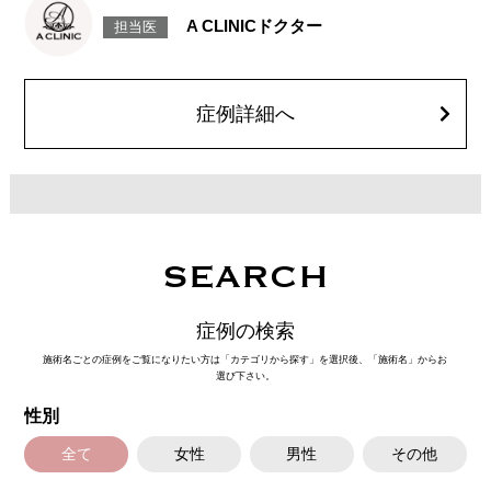
とがございます。また、稀ではありますが、施術部位の細菌感染症、皮膚
A CLINICドクター
担当医
のよれ、繊維の突出などが生じることがございます。化膿止め・痛み止め
を処方しております。服用により、何か異常があれば服用を中止してくだ
さい。
費用：1部位 184,800円(税込)
オプション：笑気麻酔 3,300円(税込)
症例詳細へ
SEARCH
症例の検索
施術名ごとの症例をご覧になりたい方は「カテゴリから探す」を選択後、「施術名」からお
選び下さい。
性別
全て
女性
男性
その他