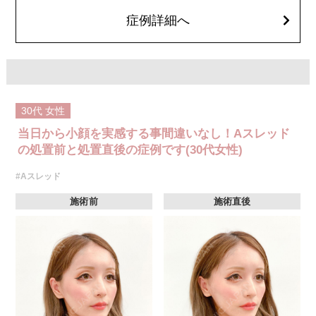
費用：1部位 184,800円(税込)
オプション：笑気麻酔 3,300円(税込)
症例詳細へ
30代
女性
当日から小顔を実感する事間違いなし！Aスレッド
の処置前と処置直後の症例です(30代女性)
#Aスレッド
施術前
施術直後