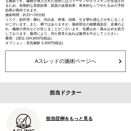
る施術です。繊維が挿入された箇所にはコラーゲンやエラスチンが生成され
るため、長期的な美肌効果、肌質の改善効果、将来的なシワやたるみの予防
効果が期待できます。
施術時間：約15〜20分程
リスク、副作用：腫れ、内出血、疼痛、頭痛、引き攣れ感などが生じること
がございます。また、稀ではありますが、施術部位の細菌感染症、皮膚のよ
れ、繊維の突出などが生じることがございます。化膿止め・痛み止めを処方
しております。服用により、何か異常があれば服用を中止してください。
費用：1部位 184,800円(税込)
オプション：笑気麻酔 3,300円(税込)
Aスレッドの施術ページへ
担当ドクター
担当症例をもっと見る