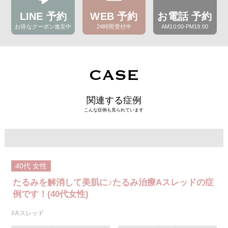
LINE 予約
WEB 予約
お電話 予約
お得なクーポン進呈中
24時間受付中
AM10:00-PM19:00
CASE
関連する症例
こんな症例も見られています
40代
女性
たるみを解消して美肌に♪たるみ治療Aスレッドの症
例です！(40代女性)
#Aスレッド