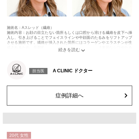
施術名：Aスレッド（繊維）
施術内容：お顔の目立たない箇所もしくは口腔から溶ける繊維を皮下へ挿
入し、引き上げることでフェイスラインや中顔面のたるみをリフトアップ
させる施術です。繊維が挿入された箇所にはコラーゲンやエラスチンが生
成されるため、長期的な美肌効果、肌質の改善効果、将来的なシワやたる
みの予防効果が期待できます。
施術時間：約15〜20分程
リスク、副作用：腫れ、内出血、疼痛、頭痛、引き攣れ感などが生じるこ
とがございます。また、稀ではありますが、施術部位の細菌感染症、皮膚
A CLINIC ドクター
担当医
のよれ、繊維の突出などが生じることがございます。化膿止め・痛み止め
を処方しております。服用により、何か異常があれば服用を中止してくだ
さい。
費用：1部位 184,800円(税込)
オプション：笑気麻酔 3,300円(税込)
症例詳細へ
20代
女性