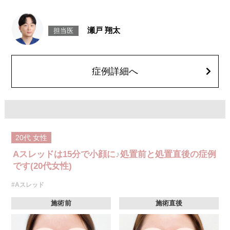
施術時間：約15〜20分程
リスク、副作用：腫れ、内出血、疼痛、頭痛、引き攣れ感などが生じるこ
とがございます。また、稀ではありますが、施術部位の細菌感染症、皮膚
瀬戸 翔太
担当医
のよれ、繊維の突出などが生じることがございます。化膿止め・痛み止め
を処方しております。服用により、何か異常があれば服用を中止してくだ
さい。
費用：1部位 184,800円(税込)
オプション：笑気麻酔 3,300円(税込)
症例詳細へ
20代
女性
Aスレッドは15分で小顔に♪処置前と処置直後の症例
です(20代女性)
#Aスレッド
施術前
施術直後