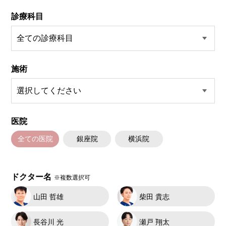
診療科目
施術
医院
全ての医院
銀座院
横浜院
ドクター名
※複数選択可
山田 哲雄
柴田 貴志
長谷川 光
瀬戸 翔太