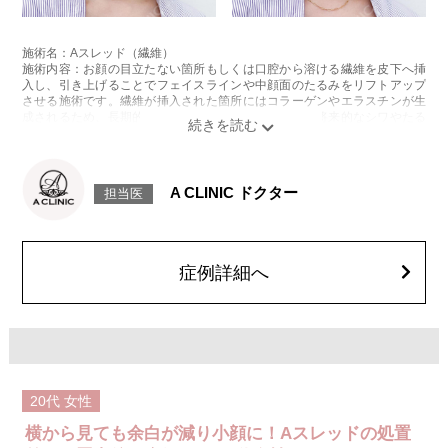
施術名：Aスレッド（繊維）
施術内容：お顔の目立たない箇所もしくは口腔から溶ける繊維を皮下へ挿
入し、引き上げることでフェイスラインや中顔面のたるみをリフトアップ
させる施術です。繊維が挿入された箇所にはコラーゲンやエラスチンが生
成されるため、長期的な美肌効果、肌質の改善効果、将来的なシワやたる
みの予防効果が期待できます。
施術時間：約15〜20分程
リスク、副作用：腫れ、内出血、疼痛、頭痛、引き攣れ感などが生じるこ
とがございます。また、稀ではありますが、施術部位の細菌感染症、皮膚
A CLINIC ドクター
担当医
のよれ、繊維の突出などが生じることがございます。化膿止め・痛み止め
を処方しております。服用により、何か異常があれば服用を中止してくだ
さい。
費用：1部位 184,800円(税込)
オプション：笑気麻酔 3,300円(税込)
症例詳細へ
20代
女性
横から見ても余白が減り小顔に！Aスレッドの処置