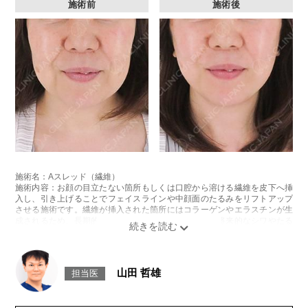
施術前
施術後
施術名：Aスレッド（繊維）
施術内容：お顔の目立たない箇所もしくは口腔から溶ける繊維を皮下へ挿
入し、引き上げることでフェイスラインや中顔面のたるみをリフトアップ
させる施術です。繊維が挿入された箇所にはコラーゲンやエラスチンが生
成されるため、長期的な美肌効果、肌質の改善効果、将来的なシワやたる
みの予防効果が期待できます。
施術時間：約15〜20分程
リスク、副作用：腫れ、内出血、疼痛、頭痛、引き攣れ感などが生じるこ
とがございます。また、稀ではありますが、施術部位の細菌感染症、皮膚
山田 哲雄
担当医
のよれ、繊維の突出などが生じることがございます。化膿止め・痛み止め
を処方しております。服用により、何か異常があれば服用を中止してくだ
さい。