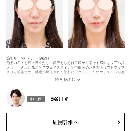
施術名：Aスレッド（繊維）
施術内容：お顔の目立たない箇所もしくは口腔から溶ける繊維を皮下へ挿
入し、引き上げることでフェイスラインや中顔面のたるみをリフトアップ
させる施術です。繊維が挿入された箇所にはコラーゲンやエラスチンが生
成されるため、長期的な美肌効果、肌質の改善効果、将来的なシワやたる
みの予防効果が期待できます。
施術時間：約15〜20分程
リスク、副作用：腫れ、内出血、疼痛、頭痛、引き攣れ感などが生じるこ
とがございます。また、稀ではありますが、施術部位の細菌感染症、皮膚
長谷川 光
担当医
のよれ、繊維の突出などが生じることがございます。化膿止め・痛み止め
を処方しております。服用により、何か異常があれば服用を中止してくだ
さい。
費用：1部位 184,800円(税込)
オプション：笑気麻酔 3,300円(税込)
症例詳細へ