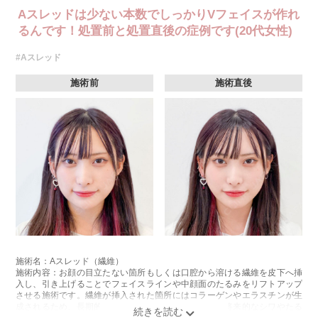
Aスレッドは少ない本数でしっかりVフェイスが作れ
るんです！処置前と処置直後の症例です(20代女性)
#Aスレッド
施術前
施術直後
施術名：Aスレッド（繊維）
施術内容：お顔の目立たない箇所もしくは口腔から溶ける繊維を皮下へ挿
入し、引き上げることでフェイスラインや中顔面のたるみをリフトアップ
させる施術です。繊維が挿入された箇所にはコラーゲンやエラスチンが生
成されるため、長期的な美肌効果、肌質の改善効果、将来的なシワやたる
みの予防効果が期待できます。