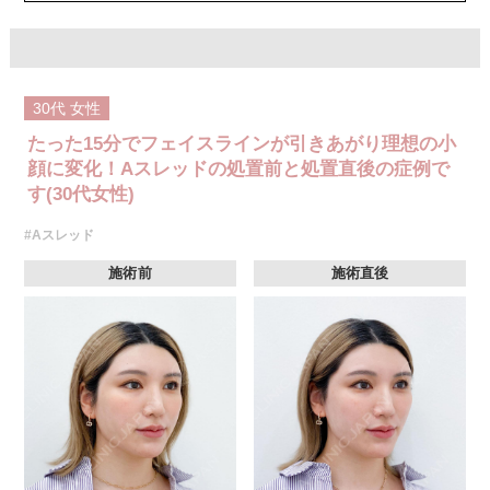
30代
女性
たった15分でフェイスラインが引きあがり理想の小
顔に変化！Aスレッドの処置前と処置直後の症例で
す(30代女性)
#Aスレッド
施術前
施術直後