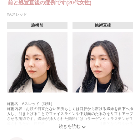
前と処置直後の症例です(20代女性)
#Aスレッド
施術前
施術直後
施術名：Aスレッド（繊維）
施術内容：お顔の目立たない箇所もしくは口腔から溶ける繊維を皮下へ挿
入し、引き上げることでフェイスラインや中顔面のたるみをリフトアップ
させる施術です。繊維が挿入された箇所にはコラーゲンやエラスチンが生
成されるため、長期的な美肌効果、肌質の改善効果、将来的なシワやたる
みの予防効果が期待できます。
施術時間：約15〜20分程
リスク、副作用：腫れ、内出血、疼痛、頭痛、引き攣れ感などが生じるこ