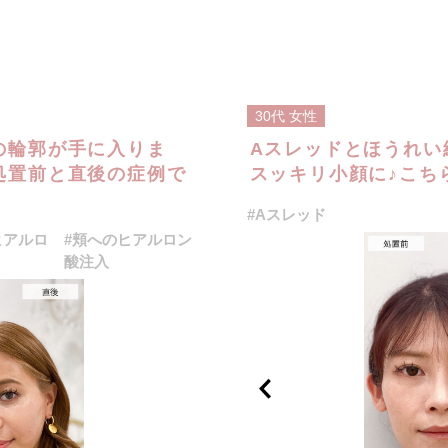
30代
女性
の輪郭が手に入りま
Aスレッドとほうれい
処置前と直後の症例で
スッキリ小顔に♪こち
#Aスレッド
ヒアルロ
#頬へのヒアルロン
酸注入