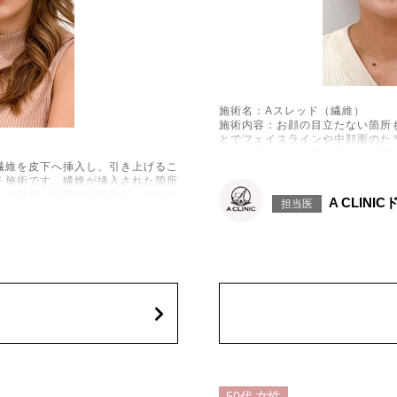
施術名：Aスレッド（繊維）
施術内容：お顔の目立たない箇所
とでフェイスラインや中顔面のた
にはコラーゲンやエラスチンが生
繊維を皮下へ挿入し、引き上げるこ
なシワやたるみの予防効果が期待
る施術です。繊維が挿入された箇所
施術時間：約15〜20分程
美肌効果、肌質の改善効果、将来的
リスク、副作用：腫れ、内出血、
A CLINI
担当医
た、稀ではありますが、施術部位
ございます。化膿止め・痛み止め
などが生じることがございます。ま
中止してください。
れ、繊維の突出などが生じることが
費用：1部位 184,800円(税込)
用により、何か異常があれば服用を
オプション：笑気麻酔 3,300円(税
ン酸を皮下に注入する施術です。あ
、Eライン（横顔のバランス）を整
たい方や、あごが引っ込んで見える
50代
女性