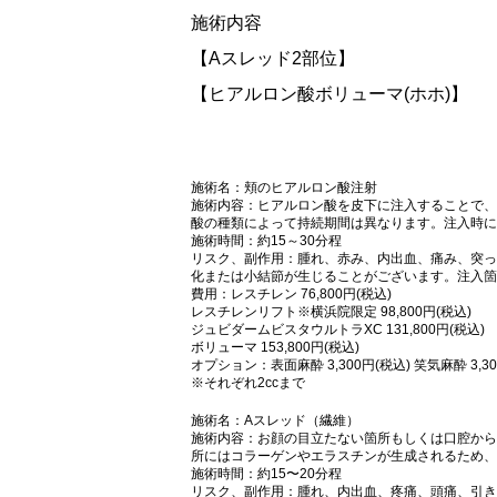
施術内容
【Aスレッド2部位】
【ヒアルロン酸ボリューマ(ホホ)】
施術名：頬のヒアルロン酸注射
施術内容：ヒアルロン酸を皮下に注入することで、
酸の種類によって持続期間は異なります。注入時に
施術時間：約15～30分程
リスク、副作用：腫れ、赤み、内出血、痛み、突っ
化または小結節が生じることがございます。注入箇
費用：レスチレン 76,800円(税込)
レスチレンリフト※横浜院限定 98,800円(税込)
ジュビダームビスタウルトラXC 131,800円(税込)
ボリューマ 153,800円(税込)
オプション：表面麻酔 3,300円(税込) 笑気麻酔 3,30
※それぞれ2ccまで
施術名：Aスレッド（繊維）
施術内容：お顔の目立たない箇所もしくは口腔から
所にはコラーゲンやエラスチンが生成されるため、
施術時間：約15〜20分程
リスク、副作用：腫れ、内出血、疼痛、頭痛、引き