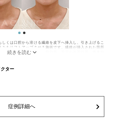
もしくは口腔から溶ける繊維を皮下へ挿入し、引き上げるこ
るみをリフトアップさせる施術です。繊維が挿入された箇所
成されるため、長期的な美肌効果、肌質の改善効果、将来的
できます。
疼痛、頭痛、引き攣れ感などが生じることがございます。ま
Cドクター
の細菌感染症、皮膚のよれ、繊維の突出などが生じることが
を処方しております。服用により、何か異常があれば服用を
込)
症例詳細へ