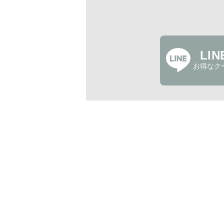
LI
お得なク