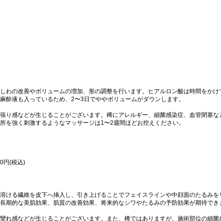
しわの改善やボリュームの増加、形の調整を行います。ヒアルロン酸は時間をかけ
麻酔液も入っているため、2〜3日でややボリュームがダウンします。
張り感などが生じることがございます。稀にアレルギー、細菌感染症、血管閉塞な
所を強く刺激するようなマッサージは1〜2週間ほどお控えください。
0円(税込)
溶ける繊維を皮下へ挿入し、引き上げることでフェイスラインや中顔面のたるみを
長期的な美肌効果、肌質の改善効果、将来的なシワやたるみの予防効果が期待でき
攣れ感などが生じることがございます。また、稀ではありますが、施術部位の細菌