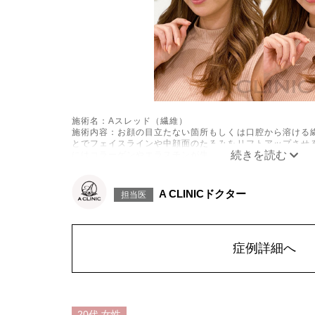
施術名：Aスレッド（繊維）
施術内容：お顔の目立たない箇所もしくは口腔から溶ける
とでフェイスラインや中顔面のたるみをリフトアップさせ
にはコラーゲンやエラスチンが生成されるため、長期的な
なシワやたるみの予防効果が期待できます。
施術時間：約15〜20分程
リスク、副作用：腫れ、内出血、疼痛、頭痛、引き攣れ感
A CLINICドクター
担当医
た、稀ではありますが、施術部位の細菌感染症、皮膚のよ
ございます。化膿止め・痛み止めを処方しております。服
中止してください。
費用：1部位 184,800円(税込)
オプション：笑気麻酔 3,300円(税込)
症例詳細へ
施術名：あごのヒアルロン酸注射
施術内容：あごの形やバランスを整えるために、ヒアルロ
ご先にボリュームを加えることで、輪郭にメリハリを出し
える効果も期待できます。顔全体の印象をシャープに見せ
方に適したプチ整形のひとつです。
20代
女性