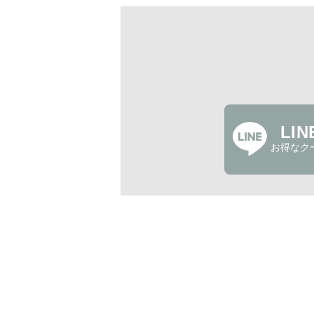
LI
お得なク