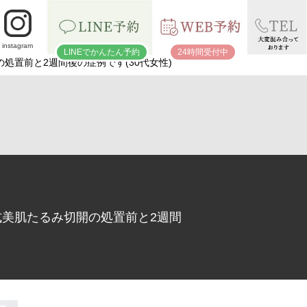
instagram
LINEでかんたん予約
24時間受付中
処置前と2週間後の症例です(30代女性)
式美肌たるみ切開の処置前と2週間