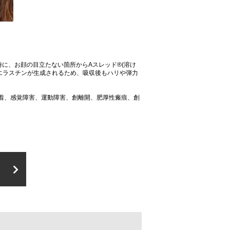
に、お顔の目立たない箇所からAスレッド®(溶け
エラスチンが生成されるため、吸収後もハリや弾力
着、感覚障害、運動障害、創離開、肥厚性瘢痕、創