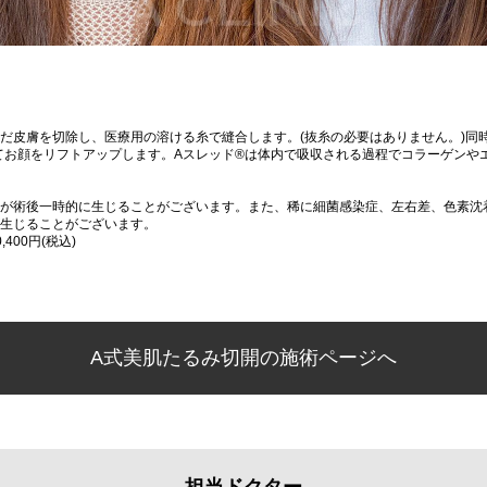
だ皮膚を切除し、医療用の溶ける糸で縫合します。(抜糸の必要はありません。)同時
てお顔をリフトアップします。Aスレッド®は体内で吸収される過程でコラーゲンや
が術後一時的に生じることがございます。また、稀に細菌感染症、左右差、色素沈
生じることがございます。
400円(税込)
A式美肌たるみ切開の施術ページへ