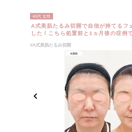
40代
女性
A式美肌たるみ切開で自信が持てるフ
した！こちら処置前と1ヵ月後の症例です
#A式美肌たるみ切開