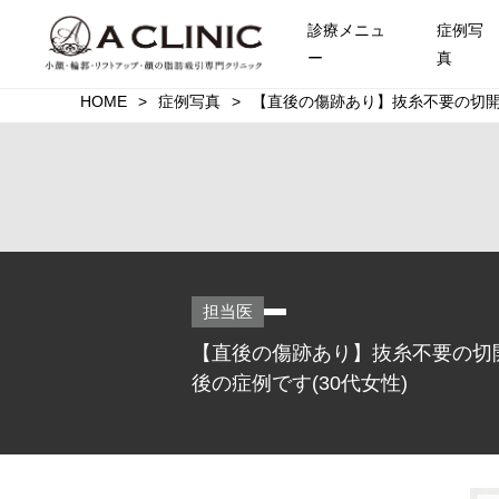
診療メニュ
症例写
ー
真
HOME
症例写真
【直後の傷跡あり】抜糸不要の切開
担当医
【直後の傷跡あり】抜糸不要の切
後の症例です(30代女性)