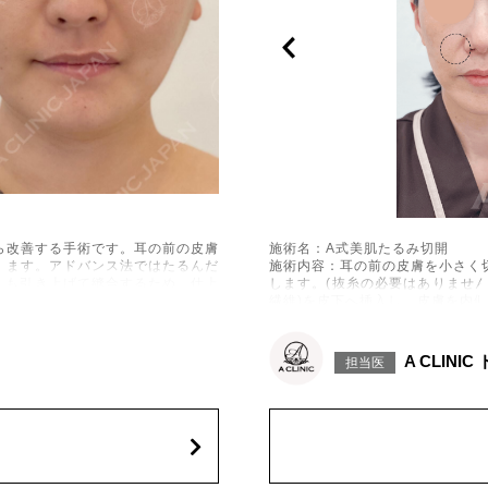
施術名：A式美肌たるみ切開
ら改善する手術です。耳の前の皮膚
施術内容：耳の前の皮膚を小さく
します。アドバンス法ではたるんだ
します。(抜糸の必要はありません
）も引き上げて縫合するため、仕上
繊維)を皮下へ挿入し、皮膚を内
体内で吸収される過程でコラーゲ
続します。
施術時間：約60分程
一時的に生じることがございます。
A CLINI
担当医
リスク、副作用：腫れ、内出血、
感覚障害、運動障害、創離開、肥厚
また、稀に細菌感染症、左右差、
す。
陥凹、耳介偏倚、皮膚のよれ、繊
費用：スタンダード512,600円(税
オプション：笑気麻酔 3,300円(税