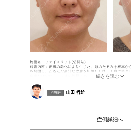
施術名：フェイスリフト(切開法)
施術内容：皮膚の老化により生じた、顔のたるみを根本か
を切開し、たるんだ余計な皮膚を切除した後、丁寧に縫合
皮膚だけでなく、皮膚の深層にあるSMAS（表在性筋膜群
がりがより自然で、効果の持続期間も長いのが特長です。
施術時間：約30〜50分程
抜糸：施術5〜7日後にご来院して頂きます
山田 哲雄
担当医
リスク、副作用：腫れ、内出血、疼痛、むくみなどが術後
また、極めて稀ですが、細菌感染症、左右差、色素沈着、
性瘢痕、創部陥凹、耳介偏倚などが生じることがございま
費用：327,800円〜1,733,600円(税込)
オプション：笑気麻酔 3,300円(税込)
症例詳細へ