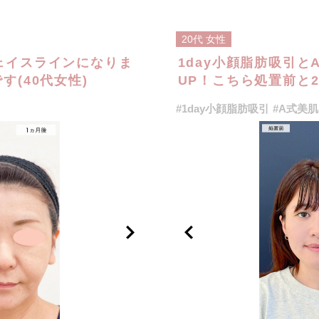
20代
女性
ェイスラインになりま
1day小顔脂肪吸引
(40代女性)
UP！こちら処置前と2
#1day小顔脂肪吸引
#A式美