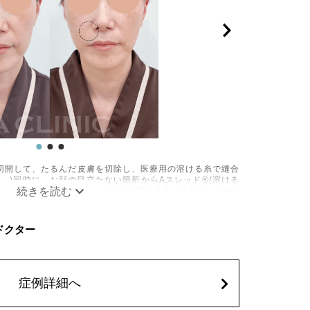
切開して、たるんだ皮膚を切除し、医療用の溶ける糸で縫合
。)同時に、お顔の目立たない箇所からAスレッド®(溶ける
側から引き上げてお顔をリフトアップします。Aスレッド®は
ンやエラスチンが生成されるため、吸収後もハリや弾力が持
C ドクター
疼痛、むくみなどが術後一時的に生じることがございます。
色素沈着、感覚障害、運動障害、創離開、肥厚性瘢痕、創部
維の突出などが生じることがございます。
込)アドバンス840,400円(税込)
込)
症例詳細へ