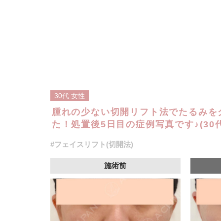
30代
女性
腫れの少ない切開リフト法でたるみを
た！処置後5日目の症例写真です♪(30
#フェイスリフト(切開法)
施術前