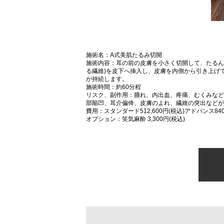
施術名：A式美肌たるみ切開
施術内容：耳の前の皮膚を小さく切開して、たるん
る繊維)を皮下へ挿入し、皮膚を内側から引き上げ
が持続します。
施術時間：約60分程
リスク、副作用：腫れ、内出血、疼痛、むくみなど
部陥凹、耳介偏倚、皮膚のよれ、繊維の突出などが
費用：スタンダード512,600円(税込)アドバンス840,
オプション：笑気麻酔 3,300円(税込)