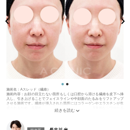
施術名：Aスレッド（繊維）
施術内容：お顔の目立たない箇所もしくは口腔から溶ける繊維を皮下へ挿
入し、引き上げることでフェイスラインや中顔面のたるみをリフトアップ
させる施術です。繊維が挿入された箇所にはコラーゲンやエラスチンが生
成されるため、長期的な美肌効果、肌質の改善効果、将来的なシワやたる
みの予防効果が期待できます。
施術時間：約15〜20分程
リスク、副作用：腫れ、内出血、疼痛、頭痛、引き攣れ感などが生じるこ
とがございます。また、稀ではありますが、施術部位の細菌感染症、皮膚
長谷川 光