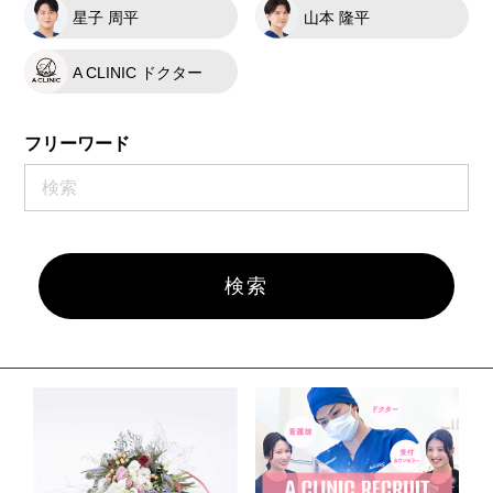
星子 周平
山本 隆平
A CLINIC ドクター
フリーワード