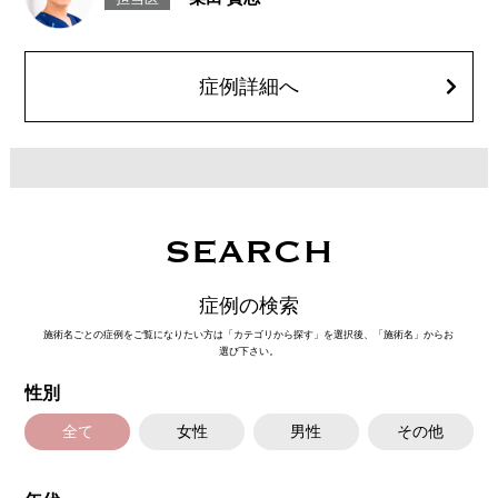
とがございます。また、稀ではありますが、施術部位の細菌感染症、皮膚
のよれ、繊維の突出などが生じることがございます。化膿止め・痛み止め
を処方しております。服用により、何か異常があれば服用を中止してくだ
さい。
費用：1部位 184,800円(税込)
症例詳細へ
オプション：笑気麻酔 3,300円(税込)
SEARCH
症例の検索
施術名ごとの症例をご覧になりたい方は「カテゴリから探す」を選択後、「施術名」からお
選び下さい。
性別
全て
女性
男性
その他