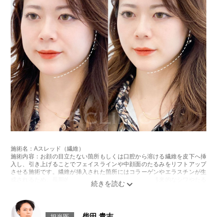
施術名：Aスレッド（繊維）
施術内容：お顔の目立たない箇所もしくは口腔から溶ける繊維を皮下へ挿
入し、引き上げることでフェイスラインや中顔面のたるみをリフトアップ
させる施術です。繊維が挿入された箇所にはコラーゲンやエラスチンが生
成されるため、長期的な美肌効果、肌質の改善効果、将来的なシワやたる
みの予防効果が期待できます。
施術時間：約15〜20分程
リスク、副作用：腫れ、内出血、疼痛、頭痛、引き攣れ感などが生じるこ
とがございます。また、稀ではありますが、施術部位の細菌感染症、皮膚
柴田 貴志
担当医