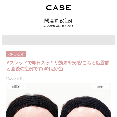
CASE
関連する症例
こんな症例も見られています
40代
女性
Aスレッドで即日スッキリ効果を実感!こちら処置前
と直後の症例です(40代女性)
#Aスレッド