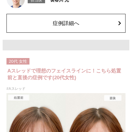
担当医
のよれ、繊維の突出などが生じることがございます。化膿止め・痛み止め
を処方しております。服用により、何か異常があれば服用を中止してくだ
さい。
費用：1部位 184,800円(税込)
オプション：笑気麻酔 3,300円(税込)
症例詳細へ
20代
女性
Aスレッドで理想のフェイスラインに！こちら処置
前と直後の症例です(20代女性)
#Aスレッド