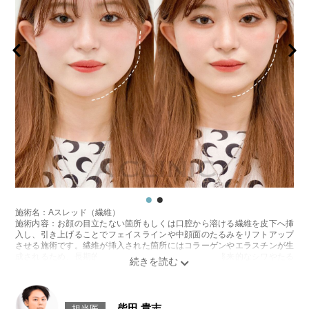
施術名：Aスレッド（繊維）
施術内容：お顔の目立たない箇所もしくは口腔から溶ける繊維を皮下へ挿
入し、引き上げることでフェイスラインや中顔面のたるみをリフトアップ
させる施術です。繊維が挿入された箇所にはコラーゲンやエラスチンが生
成されるため、長期的な美肌効果、肌質の改善効果、将来的なシワやたる
みの予防効果が期待できます。
施術時間：約15〜20分程
リスク、副作用：腫れ、内出血、疼痛、頭痛、引き攣れ感などが生じるこ
とがございます。また、稀ではありますが、施術部位の細菌感染症、皮膚
柴田 貴志