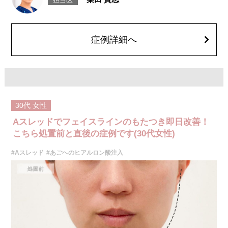
のよれ、繊維の突出などが生じることがございます。化膿止め・痛み止め
を処方しております。服用により、何か異常があれば服用を中止してくだ
さい。
費用：1部位 184,800円(税込)
オプション：笑気麻酔 3,300円(税込)
症例詳細へ
30代
女性
Aスレッドでフェイスラインのもたつき即日改善！
こちら処置前と直後の症例です(30代女性)
#Aスレッド
#あごへのヒアルロン酸注入