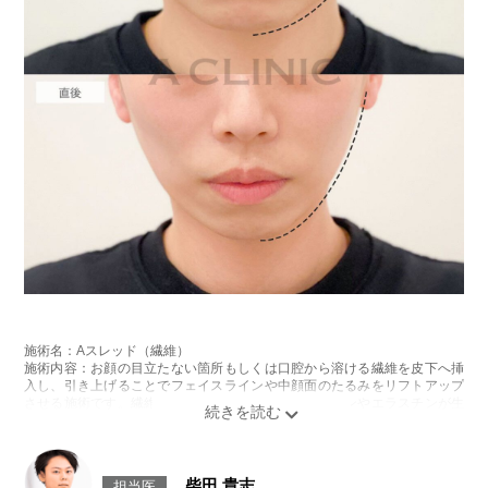
施術名：Aスレッド（繊維）
施術内容：お顔の目立たない箇所もしくは口腔から溶ける繊維を皮下へ挿
入し、引き上げることでフェイスラインや中顔面のたるみをリフトアップ
させる施術です。繊維が挿入された箇所にはコラーゲンやエラスチンが生
成されるため、長期的な美肌効果、肌質の改善効果、将来的なシワやたる
みの予防効果が期待できます。
施術時間：約15〜20分程
リスク、副作用：腫れ、内出血、疼痛、頭痛、引き攣れ感などが生じるこ
柴田 貴志
担当医