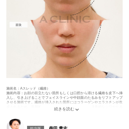
施術名：Aスレッド（繊維）
施術内容：お顔の目立たない箇所もしくは口腔から溶ける繊維を皮下へ挿
入し、引き上げることでフェイスラインや中顔面のたるみをリフトアップ
させる施術です。繊維が挿入された箇所にはコラーゲンやエラスチンが生
成されるため、長期的な美肌効果、肌質の改善効果、将来的なシワやたる
みの予防効果が期待できます。
施術時間：約15〜20分程
リスク、副作用：腫れ、内出血、疼痛、頭痛、引き攣れ感などが生じるこ
とがございます。また、稀ではありますが、施術部位の細菌感染症、皮膚
柴田 貴志
担当医