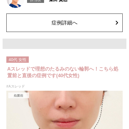
担当医
のよれ、繊維の突出などが生じることがございます。化膿止め・痛み止め
を処方しております。服用により、何か異常があれば服用を中止してくだ
さい。
費用：1部位 184,800円(税込)
オプション：笑気麻酔 3,300円(税込)
症例詳細へ
40代
女性
Aスレッドで理想のたるみのない輪郭へ！こちら処
置前と直後の症例です(40代女性)
#Aスレッド