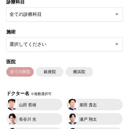
診療科目
施術
医院
全ての医院
銀座院
横浜院
ドクター名
※複数選択可
山田 哲雄
柴田 貴志
長谷川 光
瀬戸 翔太