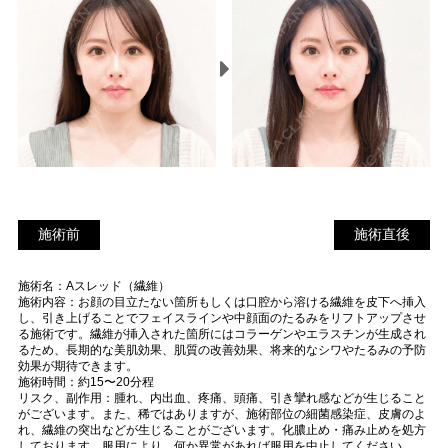
施術前
施
施術前
施術直後
術
施術名：Aスレッド（繊維）
直
施術内容：お顔の目立たない箇所もしくは口腔から溶ける繊維を皮下へ挿入
後
し、引き上げることでフェイスラインや中顔面のたるみをリフトアップさせ
る施術です。繊維が挿入された箇所にはコラーゲンやエラスチンが生成され
るため、長期的な美肌効果、肌質の改善効果、将来的なシワやたるみの予防
効果が期待できます。
施術時間：約15〜20分程
リスク、副作用：腫れ、内出血、疼痛、頭痛、引き攣れ感などが生じること
がございます。また、稀ではありますが、施術部位の細菌感染症、皮膚のよ
れ、繊維の突出などが生じることがございます。化膿止め・痛み止めを処方
しております。服用により、何か異常があれば服用を中止してください。