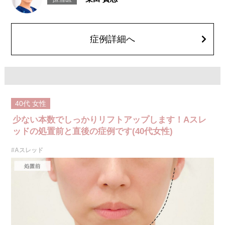
のよれ、繊維の突出などが生じることがございます。化膿止め・痛み止め
を処方しております。服用により、何か異常があれば服用を中止してくだ
さい。
費用：1部位 184,800円(税込)
オプション：笑気麻酔 3,300円(税込)
症例詳細へ
施術名：あごのヒアルロン酸注射
施術内容：あごの形やバランスを整えるために、ヒアルロン酸を皮下に注
入する施術です。あご先にボリュームを加えることで、輪郭にメリハリを
出し、Eライン（横顔のバランス）を整える効果も期待できます。顔全体の
印象をシャープに見せたい方や、あごが引っ込んで見える方に適したプチ
整形のひとつです。
施術時間：約10分程
40代
女性
リスク、副作用：施術後に腫れ、赤み、内出血、痛み、突っ張り感などが
生じることがありますが、通常は数日〜1週間程度で徐々に軽快します。ま
少ない本数でしっかりリフトアップします！Aスレ
た、稀にアレルギー反応、細菌感染、血管閉塞、しこり（硬化）や小さな
結節が生じる可能性があります。施術後1〜2週間程度は、注入部位を強く
ッドの処置前と直後の症例です(40代女性)
押したりマッサージしたりすることはお控えください。
費用：
#Aスレッド
レスチレン 54,800円(税込)
レスチレンリフト※横浜院限定 76,800円(税込)
ジュビダームビスタウルトラXC 109,800円(税込)
クレヴィエルコントア 109,800円(税込)
ボリューマ 131,800円(税込)
オプション：表面麻酔 3,300円(税込) 笑気麻酔 3,300円(税込)