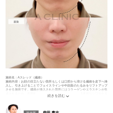
施術名：Aスレッド（繊維）
施術内容：お顔の目立たない箇所もしくは口腔から溶ける繊維を皮下へ挿
入し、引き上げることでフェイスラインや中顔面のたるみをリフトアップ
させる施術です。繊維が挿入された箇所にはコラーゲンやエラスチンが生
成されるため、長期的な美肌効果、肌質の改善効果、将来的なシワやたる
みの予防効果が期待できます。
施術時間：約15〜20分程
リスク、副作用：腫れ、内出血、疼痛、頭痛、引き攣れ感などが生じるこ
とがございます。また、稀ではありますが、施術部位の細菌感染症、皮膚
柴田 貴志
担当医