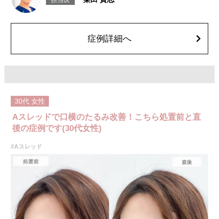
のよれ、繊維の突出などが生じることがございます。化膿止め・痛み止め
を処方しております。服用により、何か異常があれば服用を中止してくだ
さい。
費用：1部位 184,800円(税込)
オプション：笑気麻酔 3,300円(税込)
症例詳細へ
30代
女性
Aスレッドで口横のたるみ改善！こちら処置前と直
後の症例です(30代女性)
#Aスレッド