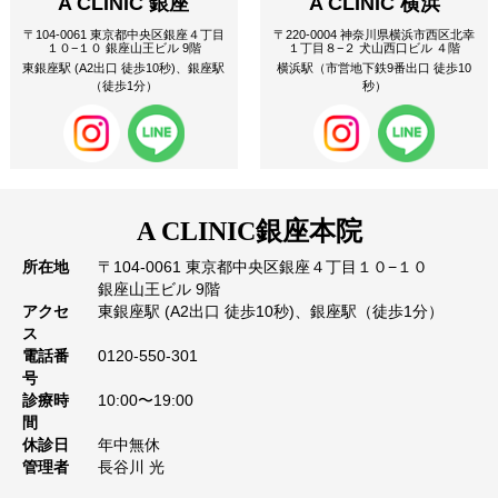
A CLINIC 銀座
A CLINIC 横浜
〒104-0061 東京都中央区銀座４丁目
〒220-0004 神奈川県横浜市西区北幸
１０−１０ 銀座山王ビル 9階
１丁目８−２ 犬山西口ビル ４階
東銀座駅 (A2出口 徒歩10秒)、銀座駅
横浜駅（市営地下鉄9番出口 徒歩10
（徒歩1分）
秒）
A CLINIC
銀座本院
所在地
〒104-0061 東京都中央区銀座４丁目１０−１０
銀座山王ビル 9階
アクセ
東銀座駅 (A2出口 徒歩10秒)、銀座駅（徒歩1分）
ス
電話番
0120-550-301
号
診療時
10:00〜19:00
間
休診日
年中無休
管理者
長谷川 光