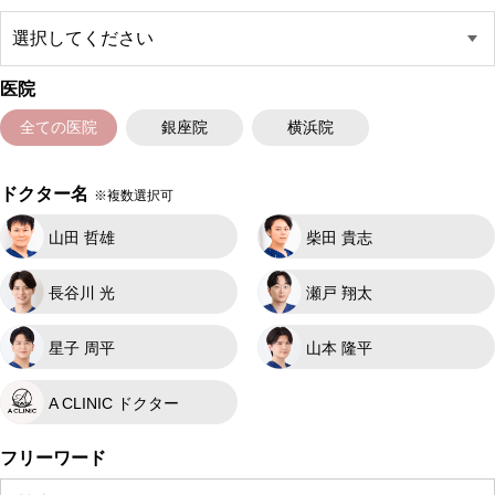
医院
全ての医院
銀座院
横浜院
ドクター名
※複数選択可
山田 哲雄
柴田 貴志
長谷川 光
瀬戸 翔太
星子 周平
山本 隆平
A CLINIC ドクター
フリーワード