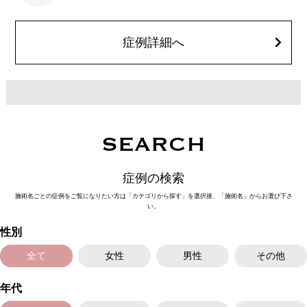
とがございます。また、稀にアレルギー、細菌感染症、血管閉塞、頭痛な
どが生じることがございます。注入箇所を強く刺激するようなマッサージ
は1〜2週間ほどお控えください。ボトックス注入後は男性は3か月、女性
は2か月避妊して頂くようお願いします。
症例詳細へ
費用：131,800円(税込)
笑気麻酔 3,300円(税込)
SEARCH
症例の検索
施術名ごとの症例をご覧になりたい方は「カテゴリから探す」を選択後、「施術名」からお選び下さ
い。
性別
全て
女性
男性
その他
年代