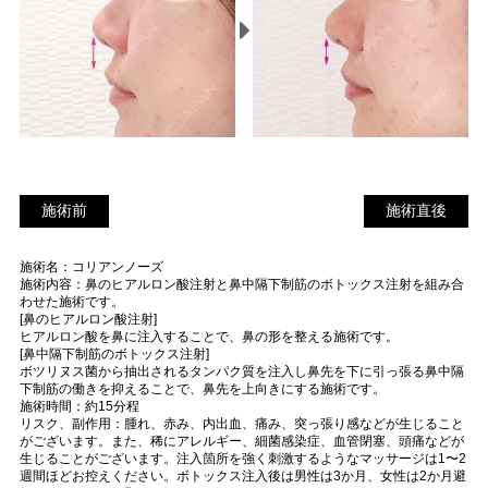
施術前
施
施術前
施術直後
術
施術名：コリアンノーズ
直
施術内容：鼻のヒアルロン酸注射と鼻中隔下制筋のボトックス注射を組み合
後
わせた施術です。
[鼻のヒアルロン酸注射]
ヒアルロン酸を鼻に注入することで、鼻の形を整える施術です。
[鼻中隔下制筋のボトックス注射]
ボツリヌス菌から抽出されるタンパク質を注入し鼻先を下に引っ張る鼻中隔
下制筋の働きを抑えることで、鼻先を上向きにする施術です。
施術時間：約15分程
リスク、副作用：腫れ、赤み、内出血、痛み、突っ張り感などが生じること
がございます。また、稀にアレルギー、細菌感染症、血管閉塞、頭痛などが
生じることがございます。注入箇所を強く刺激するようなマッサージは1〜2
週間ほどお控えください。ボトックス注入後は男性は3か月、女性は2か月避