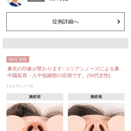
とがございます。また、稀にアレルギー、細菌感染症、血管閉塞、頭痛な
どが生じることがございます。注入箇所を強く刺激するようなマッサージ
は1〜2週間ほどお控えください。ボトックス注入後は男性は3か月、女性
は2か月避妊して頂くようお願いします。
症例詳細へ
費用：131,800円(税込)
笑気麻酔 3,300円(税込)
50代
女性
鼻先の印象が変わります♪コリアンノーズによる鼻
中隔延長・人中短縮術の症例です。(50代女性)
#コリアンノーズ
施術前
施術後