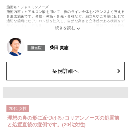
施術名：ジャスミンノーズ
施術内容：ヒアルロン酸を用いて、鼻のライン全体をバランスよく整える
鼻形成施術です。鼻根・鼻筋・鼻先・鼻柱など、顔立ちやご希望に応じて
適切な箇所にヒアルロン酸を注入し、自然な高さと立体感のある横顔をデ
ザインします。注入後には、ご希望に合わせて微調整も可能で、追加料金
はかかりません。使用するのは、高密度で硬さと形成力に優れた「クレヴ
ィエルコントア」というヒアルロン酸製剤で、細かなライン形成にも適し
ており、シャープで洗練された仕上がりを目指せます。
施術時間：約15分程
柴田 貴志
担当医
リスク、副作用：腫れ、赤み、内出血、痛み、突っ張り感などが生じるこ
とがございます。また、稀にアレルギー、細菌感染症、血管閉塞などが生
じることがございます。注入箇所を強く刺激するようなマッサージは1〜2
週間ほどお控えください。
費用：217,800円(税込)
症例詳細へ
オプション：表面麻酔 3,300円(税込) 笑気麻酔 3,300円(税込)
施術名：人中短縮ヒアルロン酸
施術内容：鼻中隔を長く、人中は短く見えるよう、鼻柱（鼻中隔下部）に
ヒアルロン酸を注入し、鼻先から上唇までの距離（人中）を相対的に短く
見せる施術です。クレヴィエルコントアという、硬さと形成力に優れたヒ
アルロン酸を用います。
施術時間：約15分程
20代
女性
リスク、副作用：施術後に、注入部位の腫れ、発赤（赤み）、内出血、圧
痛、突っ張るような違和感などが一時的に生じることがあります。また、
理想の鼻の形に近づける♪コリアンノーズの処置前
ごく稀にアレルギー反応、細菌感染、血管内誤注入による血流障害（血管
閉塞）などの重篤な副作用が報告されています。施術後1〜2週間は、注入
と処置直後の症例です。(20代女性)
部位を強くこする・圧迫するなどのマッサージや刺激は避けてください。