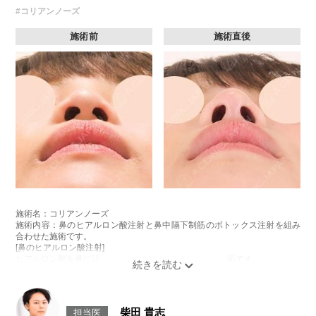
費用：131,800円(税込)
#コリアンノーズ
オプション：表面麻酔 3,300円(税込) 笑気麻酔 3,300円(税込)
施術前
施術直後
施術名：コリアンノーズ
施術内容：鼻のヒアルロン酸注射と鼻中隔下制筋のボトックス注射を組み
合わせた施術です。
[鼻のヒアルロン酸注射]
ヒアルロン酸を鼻に注入することで、鼻の形を整える施術です。
[鼻中隔下制筋のボトックス注射]
ボツリヌス菌から抽出されるタンパク質を注入し鼻先を下に引っ張る鼻中
隔下制筋の働きを抑えることで、鼻先を上向きにする施術です。
施術時間：約15分程
柴田 貴志
担当医
リスク、副作用：腫れ、赤み、内出血、痛み、突っ張り感などが生じるこ