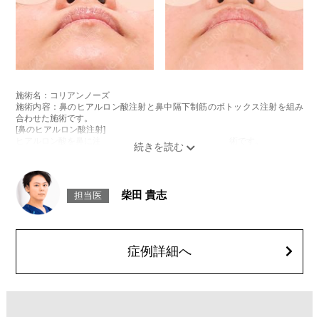
施術名：コリアンノーズ
施術内容：鼻のヒアルロン酸注射と鼻中隔下制筋のボトックス注射を組み
合わせた施術です。
[鼻のヒアルロン酸注射]
ヒアルロン酸を鼻に注入することで、鼻の形を整える施術です。
[鼻中隔下制筋のボトックス注射]
ボツリヌス菌から抽出されるタンパク質を注入し鼻先を下に引っ張る鼻中
隔下制筋の働きを抑えることで、鼻先を上向きにする施術です。
施術時間：約15分程
柴田 貴志
担当医
リスク、副作用：腫れ、赤み、内出血、痛み、突っ張り感などが生じるこ
とがございます。また、稀にアレルギー、細菌感染症、血管閉塞、頭痛な
どが生じることがございます。注入箇所を強く刺激するようなマッサージ
は1〜2週間ほどお控えください。ボトックス注入後は男性は3か月、女性
は2か月避妊して頂くようお願いします。
症例詳細へ
費用：131,800円(税込)
笑気麻酔 3,300円(税込)