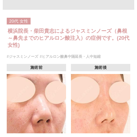
ザインします。注入後には、ご希望に合わせて微調整も可能で、追加料金
はかかりません。使用するのは、高密度で硬さと形成力に優れた「クレヴ
ィエルコントア」というヒアルロン酸製剤で、細かなライン形成にも適し
ており、シャープで洗練された仕上がりを目指せます。
20代
女性
施術時間：約15分程
リスク、副作用：腫れ、赤み、内出血、痛み、突っ張り感などが生じるこ
横浜院長・柴田貴志によるジャスミンノーズ（鼻根
とがございます。また、稀にアレルギー、細菌感染症、血管閉塞などが生
じることがございます。注入箇所を強く刺激するようなマッサージは1〜2
～鼻先までのヒアルロン酸注入）の症例です。(20代
週間ほどお控えください。
女性)
費用：217,800円(税込)
オプション：表面麻酔 3,300円(税込) 笑気麻酔 3,300円(税込)
#ジャスミンノーズ
#ヒアルロン酸鼻中隔延長・人中短縮
施術前
施術後