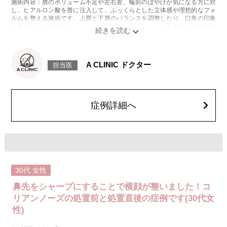
施術内容：唇のボリューム不足や左右差、輪郭のぼやけが気になる方に対
し、ヒアルロン酸を唇に注入して、ふっくらとした立体感や理想的なフォ
ルムを整える施術です。上唇と下唇のバランスを調整したり、口角の印象
を改善したりすることも可能で、ナチュラルな仕上がりを重視しながらデ
ザインしていきます。
施術時間：注入箇所数により異なりますが、10分程度です。
リスク、副作用：施術後に腫れ、赤み、内出血、痛み、突っ張り感などが
生じることがありますが、通常は一時的なもので数日〜1週間程度で軽快し
A CLINIC ドクター
担当医
ていきます。まれに、ヒアルロン酸に対するアレルギー反応や、細菌感
染、血管閉塞といった重篤な合併症が生じる可能性もあります。施術後1〜
2週間は、注入部位を強く押したりマッサージしたりすることはお控えくだ
さい。
費用：
症例詳細へ
レスチレン 46,100円〜76,800円(税込)
レスチレンリフト※横浜院限定 59,300円～98,800円(税込)
ジュビダームビスタボルベラXC 79,100円〜131,800円(税込)
グロス注射 21,800円(税込)
オプション：表面麻酔 3,300円(税込) 笑気麻酔 3,300円(税込)
施術名：コリアンノーズ
施術内容：鼻のヒアルロン酸注射と鼻中隔下制筋のボトックス注射を組み
30代
女性
合わせた施術です。
[鼻のヒアルロン酸注射]
鼻先をシャープにすることで横顔が整いました！コ
ヒアルロン酸を鼻に注入することで、鼻の形を整える施術です。
[鼻中隔下制筋のボトックス注射]
リアンノーズの処置前と処置直後の症例です(30代女
ボツリヌス菌から抽出されるタンパク質を注入し鼻先を下に引っ張る鼻中
性)
隔下制筋の働きを抑えることで、鼻先を上向きにする施術です。
施術時間：約15分程