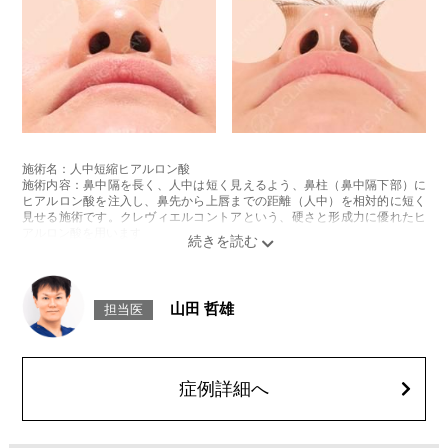
施術名：人中短縮ヒアルロン酸
施術内容：鼻中隔を長く、人中は短く見えるよう、鼻柱（鼻中隔下部）に
ヒアルロン酸を注入し、鼻先から上唇までの距離（人中）を相対的に短く
見せる施術です。クレヴィエルコントアという、硬さと形成力に優れたヒ
アルロン酸を用います。
施術時間：約15分程
リスク、副作用：施術後に、注入部位の腫れ、発赤（赤み）、内出血、圧
痛、突っ張るような違和感などが一時的に生じることがあります。また、
ごく稀にアレルギー反応、細菌感染、血管内誤注入による血流障害（血管
山田 哲雄
担当医
閉塞）などの重篤な副作用が報告されています。施術後1〜2週間は、注入
部位を強くこする・圧迫するなどのマッサージや刺激は避けてください。
費用：131,800円(税込)
オプション：表面麻酔 3,300円(税込) 笑気麻酔 3,300円(税込)
症例詳細へ
施術名：ジャスミンノーズ
施術内容：ヒアルロン酸を用いて、鼻のライン全体をバランスよく整える
鼻形成施術です。鼻根・鼻筋・鼻先・鼻柱など、顔立ちやご希望に応じて
適切な箇所にヒアルロン酸を注入し、自然な高さと立体感のある横顔をデ