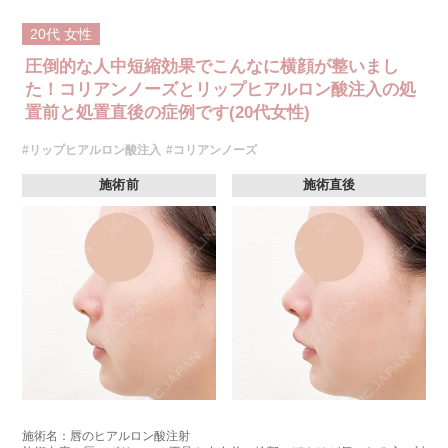
20代
女性
圧倒的な人中短縮効果でこんなに横顔が整いまし
た！コリアンノーズとリップヒアルロン酸注入の処
置前と処置直後の症例です(20代女性)
#リップヒアルロン酸注入
#コリアンノーズ
施術前
施術直後
施術名：唇のヒアルロン酸注射