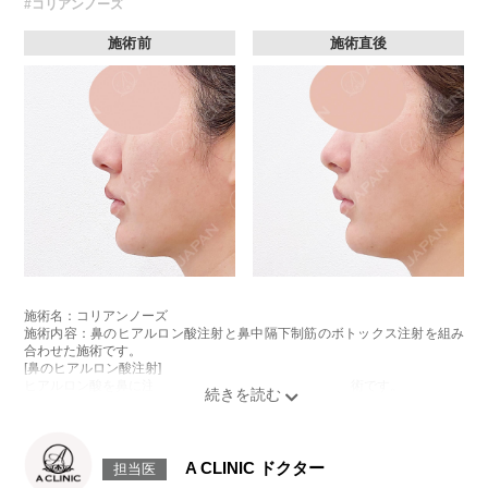
#コリアンノーズ
リスク、副作用：腫れ、赤み、内出血、痛み、突っ張り感などが生じるこ
とがございます。また、稀にアレルギー、細菌感染症、血管閉塞、頭痛な
どが生じることがございます。注入箇所を強く刺激するようなマッサージ
施術前
施術直後
は1〜2週間ほどお控えください。ボトックス注入後は男性は3か月、女性
は2か月避妊して頂くようお願いします。
費用：131,800円(税込)
笑気麻酔 3,300円(税込)
施術名：コリアンノーズ
施術内容：鼻のヒアルロン酸注射と鼻中隔下制筋のボトックス注射を組み
合わせた施術です。
[鼻のヒアルロン酸注射]
ヒアルロン酸を鼻に注入することで、鼻の形を整える施術です。
[鼻中隔下制筋のボトックス注射]
ボツリヌス菌から抽出されるタンパク質を注入し鼻先を下に引っ張る鼻中
隔下制筋の働きを抑えることで、鼻先を上向きにする施術です。
施術時間：約15分程
A CLINIC ドクター
担当医
リスク、副作用：腫れ、赤み、内出血、痛み、突っ張り感などが生じるこ