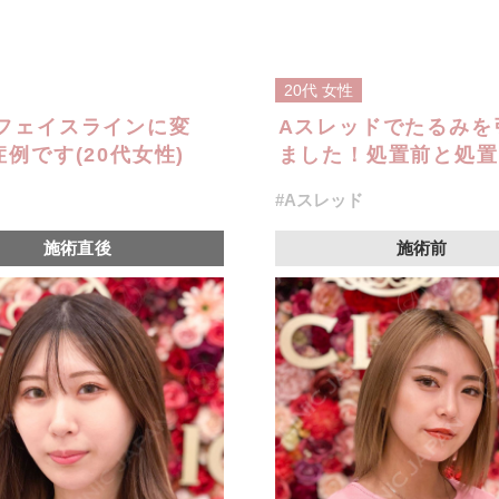
20代
女性
フェイスラインに変
Aスレッドでたるみを
例です(20代女性)
ました！処置前と処置
#Aスレッド
施術直後
施術前