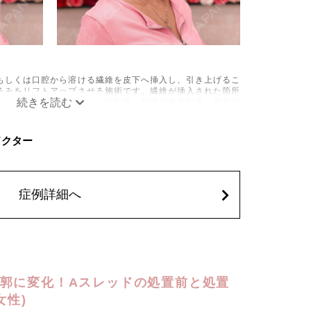
もしくは口腔から溶ける繊維を皮下へ挿入し、引き上げるこ
るみをリフトアップさせる施術です。繊維が挿入された箇所
成されるため、長期的な美肌効果、肌質の改善効果、将来的
できます。
疼痛、頭痛、引き攣れ感などが生じることがございます。ま
Cドクター
の細菌感染症、皮膚のよれ、繊維の突出などが生じることが
を処方しております。服用により、何か異常があれば服用を
込)
症例詳細へ
郭に変化！Aスレッドの処置前と処置
女性)