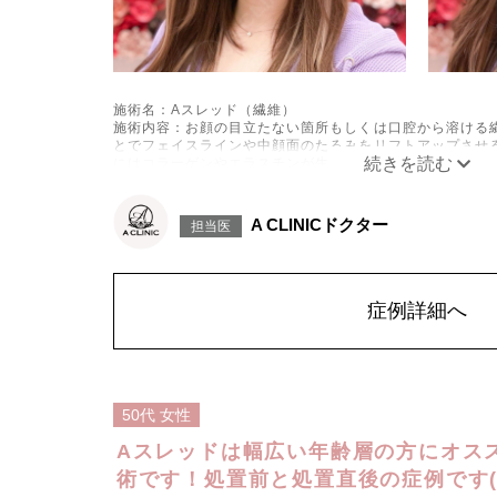
施術名：Aスレッド（繊維）
施術内容：お顔の目立たない箇所もしくは口腔から溶ける
とでフェイスラインや中顔面のたるみをリフトアップさせ
にはコラーゲンやエラスチンが生成されるため、長期的な
なシワやたるみの予防効果が期待できます。
施術時間：約15〜20分程
リスク、副作用：腫れ、内出血、疼痛、頭痛、引き攣れ感
A CLINICドクター
担当医
た、稀ではありますが、施術部位の細菌感染症、皮膚のよ
ございます。化膿止め・痛み止めを処方しております。服
中止してください。
費用：1部位 184,800円(税込)
オプション：笑気麻酔 3,300円(税込)
症例詳細へ
50代
女性
Aスレッドは幅広い年齢層の方にオス
術です！処置前と処置直後の症例です(