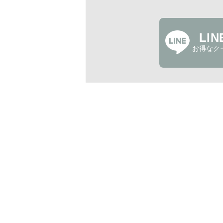
LI
お得なク