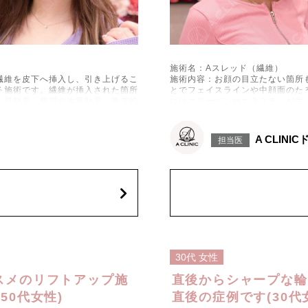
施術名：Aスレッド（繊維）
繊維を皮下へ挿入し、引き上げるこ
施術内容：お顔の目立たない箇所
る施術です。繊維が挿入された箇所
とでフェイスラインや中顔面のた
美肌効果、肌質の改善効果、将来的
にはコラーゲンやエラスチンが生
なシワやたるみの予防効果が期待
施術時間：約15〜20分程
などが生じることがございます。ま
リスク、副作用：腫れ、内出血、
A CLINI
担当医
れ、繊維の突出などが生じることが
た、稀ではありますが、施術部位
用により、何か異常があれば服用を
ございます。化膿止め・痛み止め
中止してください。
費用：1部位 184,800円(税込)
オプション：笑気麻酔 3,300円(税
30代
女性
スメのリフトアップ施
直後からシャープな輪
50代女性)
直後の症例です(30代