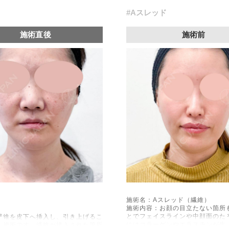
#Aスレッド
施術直後
施術前
施術名：Aスレッド（繊維）
施術内容：お顔の目立たない箇所
とでフェイスラインや中顔面のた
繊維を皮下へ挿入し、引き上げるこ
にはコラーゲンやエラスチンが生
る施術です。繊維が挿入された箇所