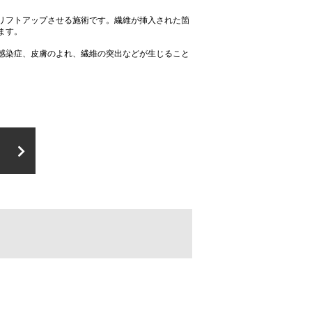
リフトアップさせる施術です。繊維が挿入された箇
ます。
感染症、皮膚のよれ、繊維の突出などが生じること