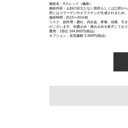
施術名：Aスレッド（繊維）
施術内容：お顔の目立たない箇所もしくは口腔から
所にはコラーゲンやエラスチンが生成されるため、
施術時間：約15〜20分程
リスク、副作用：腫れ、内出血、疼痛、頭痛、引き
がございます。化膿止め・痛み止めを処方しており
費用：1部位 184,800円(税込)
オプション：笑気麻酔 3,300円(税込)