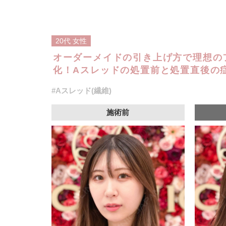
20代
女性
オーダーメイドの引き上げ方で理想の
化！Aスレッドの処置前と処置直後の症
#Aスレッド(繊維)
施術前