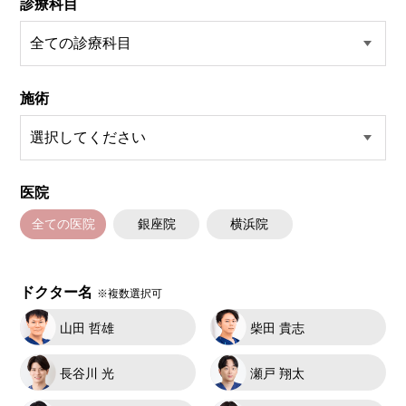
診療科目
施術
医院
全ての医院
銀座院
横浜院
ドクター名
※複数選択可
山田 哲雄
柴田 貴志
長谷川 光
瀬戸 翔太