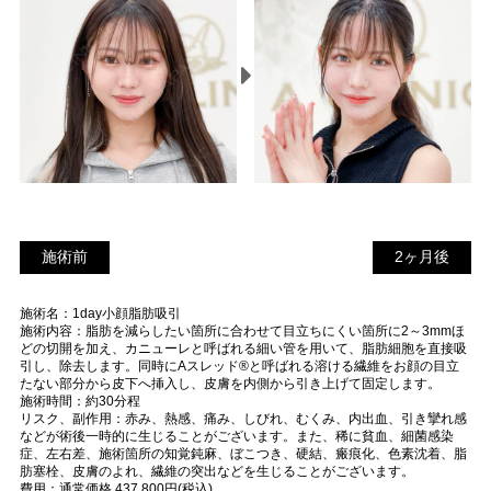
施術前
2
施術前
2ヶ月後
ヶ
施術名：1day小顔脂肪吸引
月
施術内容：脂肪を減らしたい箇所に合わせて目立ちにくい箇所に2～3mmほ
後
どの切開を加え、カニューレと呼ばれる細い管を用いて、脂肪細胞を直接吸
引し、除去します。同時にAスレッド®と呼ばれる溶ける繊維をお顔の目立
たない部分から皮下へ挿入し、皮膚を内側から引き上げて固定します。
施術時間：約30分程
リスク、副作用：赤み、熱感、痛み、しびれ、むくみ、内出血、引き攣れ感
などが術後一時的に生じることがございます。また、稀に貧血、細菌感染
症、左右差、施術箇所の知覚鈍麻、ぼこつき、硬結、瘢痕化、色素沈着、脂
肪塞栓、皮膚のよれ、繊維の突出などを生じることがございます。
費用：通常価格 437,800円(税込)