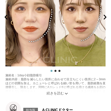
施術名：1day小顔脂肪吸引
施術内容：脂肪を減らしたい箇所に合わせて目立ちにくい箇所に2～3mm
ほどの切開を加え、カニューレと呼ばれる細い管を用いて、脂肪細胞を直
接吸引し、除去します。同時にAスレッド®と呼ばれる溶ける繊維をお顔の
目立たない部分から皮下へ挿入し、皮膚を内側から引き上げて固定しま
す。
施術時間：約30分程
リスク、副作用：赤み、熱感、痛み、しびれ、むくみ、内出血、引き攣れ
感などが術後一時的に生じることがございます。また、稀に貧血、細菌感
A CLINICドクター
担当医
染症、左右差、施術箇所の知覚鈍麻、ぼこつき、硬結、瘢痕化、色素沈