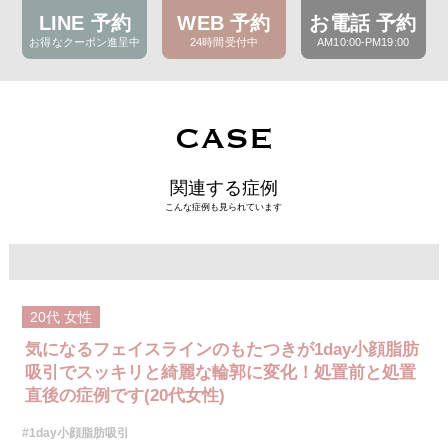
LINE 予約
WEB 予約
お電話 予約
お得なクーポン進呈中
24時間受付中
AM10:00-PM19:00
CASE
関連する症例
こんな症例も見られています
20代
女性
気になるフェイスラインのもたつきが1day小顔脂肪
吸引でスッキリと綺麗な輪郭に変化！処置前と処置
直後の症例です(20代女性)
#1day小顔脂肪吸引