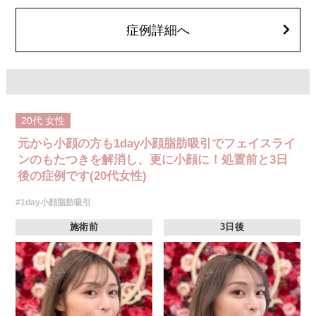
顔の脂肪吸引箇所の追加 1ヶ所ごと+162,800円(税込)
オプション：笑気麻酔 3,300円(税込)
症例詳細へ
20代
女性
元から小顔の方も1day小顔脂肪吸引でフェイスライ
ンのもたつきを解消し、更に小顔に！処置前と3日
後の症例です(20代女性)
#1day小顔脂肪吸引
施術前
3日後