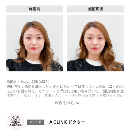
施術前
施術直後
施術名：1day小顔脂肪吸引
施術内容：脂肪を減らしたい箇所に合わせて目立ちにくい箇所に2～3mm
ほどの切開を加え、カニューレと呼ばれる細い管を用いて、脂肪細胞を直
接吸引し、除去します。同時にAスレッド®と呼ばれる溶ける繊維をお顔の
目立たない部分から皮下へ挿入し、皮膚を内側から引き上げて固定しま
す。
施術時間：約30分程
リスク、副作用：赤み、熱感、痛み、しびれ、むくみ、内出血、引き攣れ
感などが術後一時的に生じることがございます。また、稀に貧血、細菌感
A CLINICドクター
担当医
染症、左右差、施術箇所の知覚鈍麻、ぼこつき、硬結、瘢痕化、色素沈
着、脂肪塞栓、皮膚のよれ、繊維の突出などを生じることがございます。