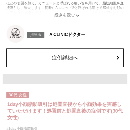
ほどの切開を加え、カニューレと呼ばれる細い管を用いて、脂肪細胞を直
接吸引し、除去します。同時にAスレッド®と呼ばれる溶ける繊維をお顔の
目立たない部分から皮下へ挿入し、皮膚を内側から引き上げて固定しま
す。
施術時間：約30分程
リスク、副作用：赤み、熱感、痛み、しびれ、むくみ、内出血、引き攣れ
感などが術後一時的に生じることがございます。また、稀に貧血、細菌感
A CLINICドクター
担当医
染症、左右差、施術箇所の知覚鈍麻、ぼこつき、硬結、瘢痕化、色素沈
着、脂肪塞栓、皮膚のよれ、繊維の突出などを生じることがございます。
費用：通常価格 437,800円(税込)
顔の脂肪吸引箇所の追加 1ヶ所ごと+162,800円(税込)
オプション：笑気麻酔 3,300円(税込)
症例詳細へ
30代
女性
1day小顔脂肪吸引は処置直後から小顔効果を実感し
ていただけます！処置前と処置直後の症例です(30代
女性)
#1day小顔脂肪吸引