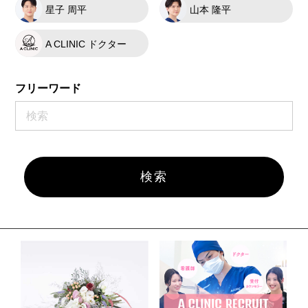
星子 周平
山本 隆平
A CLINIC ドクター
フリーワード