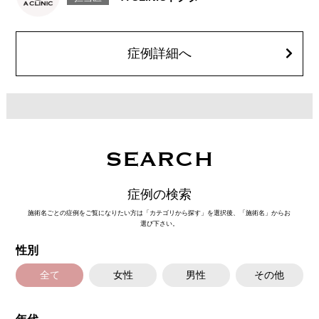
着、脂肪塞栓、皮膚のよれ、繊維の突出などを生じることがございます。
費用：通常価格 437,800円(税込)
顔の脂肪吸引箇所の追加 1ヶ所ごと+162,800円(税込)
オプション：笑気麻酔 3,300円(税込)
症例詳細へ
SEARCH
症例の検索
施術名ごとの症例をご覧になりたい方は「カテゴリから探す」を選択後、「施術名」からお
選び下さい。
性別
全て
女性
男性
その他