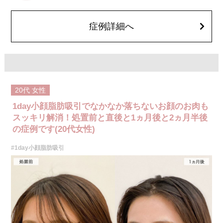
費用：通常価格 437,800円(税込)
顔の脂肪吸引箇所の追加 1ヶ所ごと+162,800円(税込)
オプション：笑気麻酔 3,300円(税込)
症例詳細へ
20代
女性
1day小顔脂肪吸引でなかなか落ちないお顔のお肉も
スッキリ解消！処置前と直後と1ヵ月後と2ヵ月半後
の症例です(20代女性)
#1day小顔脂肪吸引