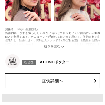
施術名：1day小顔脂肪吸引
施術内容：脂肪を減らしたい箇所に合わせて目立ちにくい箇所に2～3mm
ほどの切開を加え、カニューレと呼ばれる細い管を用いて、脂肪細胞を直
接吸引し、除去します。同時にAスレッド®と呼ばれる溶ける繊維をお顔の
目立たない部分から皮下へ挿入し、皮膚を内側から引き上げて固定しま
す。
施術時間：約30分程
リスク、副作用：赤み、熱感、痛み、しびれ、むくみ、内出血、引き攣れ
感などが術後一時的に生じることがございます。また、稀に貧血、細菌感
A CLINICドクター
担当医
染症、左右差、施術箇所の知覚鈍麻、ぼこつき、硬結、瘢痕化、色素沈
着、脂肪塞栓、皮膚のよれ、繊維の突出などを生じることがございます。
費用：通常価格 437,800円(税込)
顔の脂肪吸引箇所の追加 1ヶ所ごと+162,800円(税込)
オプション：笑気麻酔 3,300円(税込)
症例詳細へ