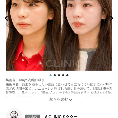
施術名：1day小顔脂肪吸引
施術内容：脂肪を減らしたい箇所に合わせて目立ちにくい箇所に2～3mm
ほどの切開を加え、カニューレと呼ばれる細い管を用いて、脂肪細胞を直
接吸引し、除去します。同時にAスレッド®と呼ばれる溶ける繊維をお顔の
目立たない部分から皮下へ挿入し、皮膚を内側から引き上げて固定しま
す。
施術時間：約30分程
リスク、副作用：赤み、熱感、痛み、しびれ、むくみ、内出血、引き攣れ
感などが術後一時的に生じることがございます。また、稀に貧血、細菌感
A CLINICドクター
担当医