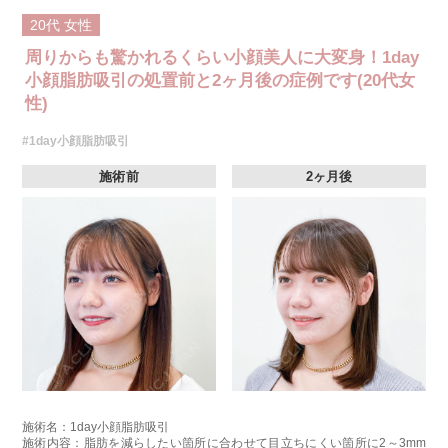
20代
女性
周りからも驚かれるくらい小顔美人に大変身！1day
小顔脂肪吸引の処置前と2ヶ月後の症例です(20代女
性)
#1day小顔脂肪吸引
施術前
2ヶ月後
施術名：1day小顔脂肪吸引
施術内容：脂肪を減らしたい箇所に合わせて目立ちにくい箇所に2～3mm