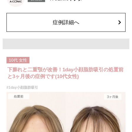
染症、左右差、施術箇所の知覚鈍麻、ぼこつき、硬結、瘢痕化、色素沈
着、脂肪塞栓、皮膚のよれ、繊維の突出などを生じることがございます。
費用：通常価格 437,800円(税込)
顔の脂肪吸引箇所の追加 1ヶ所ごと+162,800円(税込)
オプション：笑気麻酔 3,300円(税込)
症例詳細へ
10代
女性
下膨れと二重顎が改善！1day小顔脂肪吸引の処置前
と3ヶ月後の症例です(10代女性)
#1day小顔脂肪吸引