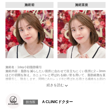
施術前
施術直後
施術名：1day小顔脂肪吸引
施術内容：脂肪を減らしたい箇所に合わせて目立ちにくい箇所に2～3mm
ほどの切開を加え、カニューレと呼ばれる細い管を用いて、脂肪細胞を直
接吸引し、除去します。同時にAスレッド®と呼ばれる溶ける繊維をお顔の
目立たない部分から皮下へ挿入し、皮膚を内側から引き上げて固定しま
す。
施術時間：約30分程
リスク、副作用：赤み、熱感、痛み、しびれ、むくみ、内出血、引き攣れ
感などが術後一時的に生じることがございます。また、稀に貧血、細菌感
A CLINICドクター
担当医
染症、左右差、施術箇所の知覚鈍麻、ぼこつき、硬結、瘢痕化、色素沈
着、脂肪塞栓、皮膚のよれ、繊維の突出などを生じることがございます。
費用：通常価格 437,800円(税込)