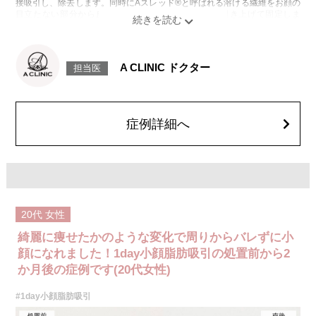
接吸引し、除去します。同時にAスレッド®と呼ばれる溶ける繊維をお顔の
目立たない部分から皮下へ挿入し、皮膚を内側から引き上げて固定しま
す。
施術時間：約30分程
リスク、副作用：赤み、熱感、痛み、しびれ、むくみ、内出血、引き攣れ
感などが術後一時的に生じることがございます。また、稀に貧血、細菌感
A CLINIC ドクター
担当医
染症、左右差、施術箇所の知覚鈍麻、ぼこつき、硬結、瘢痕化、色素沈
着、脂肪塞栓、皮膚のよれ、繊維の突出などを生じることがございます。
費用：通常価格 437,800円(税込)
顔の脂肪吸引箇所の追加 1ヶ所ごと+162,800円(税込)
オプション：笑気麻酔 3,300円(税込)
症例詳細へ
20代
女性
綺麗に痩せたかのような変化で周りからバレずに小
顔になれました！1day小顔脂肪吸引の処置前から2
か月後の症例です(20代女性)
#1day小顔脂肪吸引