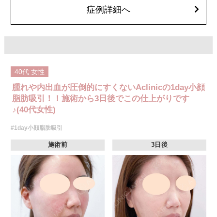
オプション：笑気麻酔 3,300円(税込)
症例詳細へ
40代
女性
腫れや内出血が圧倒的にすくないAclinicの1day小顔
脂肪吸引！！施術から3日後でこの仕上がりです
♪(40代女性)
#1day小顔脂肪吸引
施術前
3日後