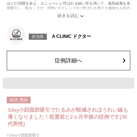
ほどの切開を加え、カニューレと呼ばれる細い管を用いて、脂肪細胞を直
接吸引し、除去します。同時にAスレッド®と呼ばれる溶ける繊維をお顔の
目立たない部分から皮下へ挿入し、皮膚を内側から引き上げて固定しま
す。
施術時間：約30分程
リスク、副作用：赤み、熱感、痛み、しびれ、むくみ、内出血、引き攣れ
感などが術後一時的に生じることがございます。また、稀に貧血、細菌感
A CLINIC ドクター
担当医
染症、左右差、施術箇所の知覚鈍麻、ぼこつき、硬結、瘢痕化、色素沈
着、脂肪塞栓、皮膚のよれ、繊維の突出などを生じることがございます。
費用：通常価格 437,800円(税込)
顔の脂肪吸引箇所の追加 1ヶ所ごと+162,800円(税込)
オプション：笑気麻酔 3,300円(税込)
症例詳細へ
30代
男性
1day小顔脂肪吸引でたるみが軽減されほうれい線も
薄くなりました！処置前と2ヵ月半後の症例です(30
代男性)
#1day小顔脂肪吸引