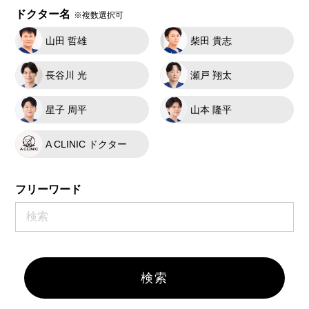
ドクター名
※複数選択可
山田 哲雄
柴田 貴志
長谷川 光
瀬戸 翔太
星子 周平
山本 隆平
A CLINIC ドクター
フリーワード