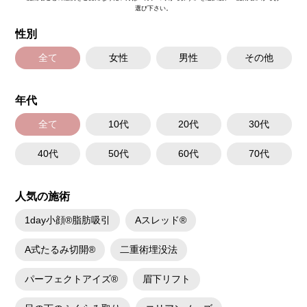
選び下さい。
性別
全て
女性
男性
その他
年代
全て
10代
20代
30代
40代
50代
60代
70代
人気の施術
1day小顔®脂肪吸引
Aスレッド®
A式たるみ切開®
二重術埋没法
パーフェクトアイズ®
眉下リフト