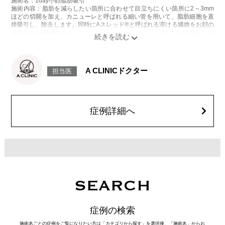
施術名：1day小顔脂肪吸引
施術内容：脂肪を減らしたい箇所に合わせて目立ちにくい箇所に2～3mm
ほどの切開を加え、カニューレと呼ばれる細い管を用いて、脂肪細胞を直
接吸引し、除去します。同時にAスレッド®と呼ばれる溶ける繊維をお顔の
目立たない部分から皮下へ挿入し、皮膚を内側から引き上げて固定しま
す。
施術時間：約30分程
リスク、副作用：赤み、熱感、痛み、しびれ、むくみ、内出血、引き攣れ
感などが術後一時的に生じることがございます。また、稀に貧血、細菌感
A CLINICドクター
担当医
染症、左右差、施術箇所の知覚鈍麻、ぼこつき、硬結、瘢痕化、色素沈
着、脂肪塞栓、皮膚のよれ、繊維の突出などを生じることがございます。
費用：通常価格 437,800円(税込)
顔の脂肪吸引箇所の追加 1ヶ所ごと+162,800円(税込)
オプション：笑気麻酔 3,300円(税込)
症例詳細へ
SEARCH
症例の検索
施術名ごとの症例をご覧になりたい方は「カテゴリから探す」を選択後、「施術名」からお