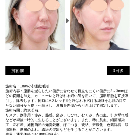
施術前
3
施術前
3日後
日
施術名：1day小顔脂肪吸引
後
施術内容：脂肪を減らしたい箇所に合わせて目立ちにくい箇所に2～3mmほ
どの切開を加え、カニューレと呼ばれる細い管を用いて、脂肪細胞を直接吸
引し、除去します。同時にAスレッド®と呼ばれる溶ける繊維をお顔の目立
たない部分から皮下へ挿入し、皮膚を内側から引き上げて固定します。
施術時間：約30分程
リスク、副作用：赤み、熱感、痛み、しびれ、むくみ、内出血、引き攣れ感
などが術後一時的に生じることがございます。また、稀に貧血、細菌感染
症、左右差、施術箇所の知覚鈍麻、ぼこつき、硬結、瘢痕化、色素沈着、脂
肪塞栓、皮膚のよれ、繊維の突出などを生じることがございます。
費用：通常価格 437,800円(税込)