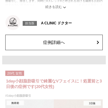
接吸引し、除去します。同時にAスレッド®と呼ばれる溶ける繊維をお顔の
目立たない部分から皮下へ挿入し、皮膚を内側から引き上げて固定しま
す。
施術時間：約30分程
リスク、副作用：赤み、熱感、痛み、しびれ、むくみ、内出血、引き攣れ
感などが術後一時的に生じることがございます。また、稀に貧血、細菌感
A CLINIC ドクター
担当医
染症、左右差、施術箇所の知覚鈍麻、ぼこつき、硬結、瘢痕化、色素沈
着、脂肪塞栓、皮膚のよれ、繊維の突出などを生じることがございます。
費用：通常価格 437,800円(税込)
顔の脂肪吸引箇所の追加 1ヶ所ごと+162,800円(税込)
オプション：笑気麻酔 3,300円(税込)
症例詳細へ
20代
女性
1day小顔脂肪吸引で綺麗なVフェイスに！処置前と3
日後の症例です(20代女性)
#1day小顔脂肪吸引