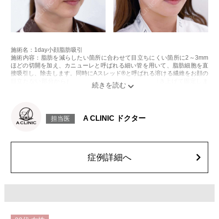
施術名：1day小顔脂肪吸引
施術内容：脂肪を減らしたい箇所に合わせて目立ちにくい箇所に2～3mm
ほどの切開を加え、カニューレと呼ばれる細い管を用いて、脂肪細胞を直
接吸引し、除去します。同時にAスレッド®と呼ばれる溶ける繊維をお顔の
目立たない部分から皮下へ挿入し、皮膚を内側から引き上げて固定しま
す。
施術時間：約30分程
リスク、副作用：赤み、熱感、痛み、しびれ、むくみ、内出血、引き攣れ
感などが術後一時的に生じることがございます。また、稀に貧血、細菌感
A CLINIC ドクター
担当医
染症、左右差、施術箇所の知覚鈍麻、ぼこつき、硬結、瘢痕化、色素沈
着、脂肪塞栓、皮膚のよれ、繊維の突出などを生じることがございます。
費用：通常価格 437,800円(税込)
顔の脂肪吸引箇所の追加 1ヶ所ごと+162,800円(税込)
オプション：笑気麻酔 3,300円(税込)
症例詳細へ