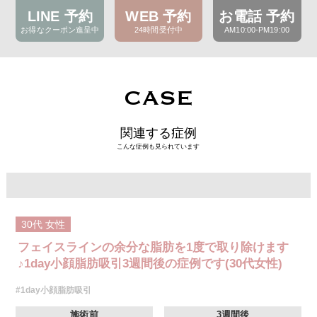
LINE 予約
WEB 予約
お電話 予約
お得なクーポン進呈中
24時間受付中
AM10:00-PM19:00
CASE
関連する症例
こんな症例も見られています
30代
女性
フェイスラインの余分な脂肪を1度で取り除けます
♪1day小顔脂肪吸引3週間後の症例です(30代女性)
#1day小顔脂肪吸引
施術前
3週間後