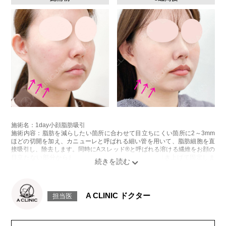
施術名：1day小顔脂肪吸引
施術内容：脂肪を減らしたい箇所に合わせて目立ちにくい箇所に2～3mm
ほどの切開を加え、カニューレと呼ばれる細い管を用いて、脂肪細胞を直
接吸引し、除去します。同時にAスレッド®と呼ばれる溶ける繊維をお顔の
目立たない部分から皮下へ挿入し、皮膚を内側から引き上げて固定しま
す。
施術時間：約30分程
リスク、副作用：赤み、熱感、痛み、しびれ、むくみ、内出血、引き攣れ
感などが術後一時的に生じることがございます。また、稀に貧血、細菌感
A CLINIC ドクター
担当医
染症、左右差、施術箇所の知覚鈍麻、ぼこつき、硬結、瘢痕化、色素沈
着、脂肪塞栓、皮膚のよれ、繊維の突出などを生じることがございます。
費用：通常価格 437,800円(税込)
顔の脂肪吸引箇所の追加 1ヶ所ごと+162,800円(税込)