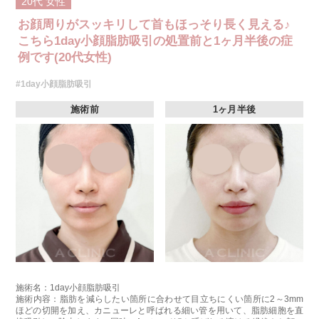
20代
女性
お顔周りがスッキリして首もほっそり長く見える♪
こちら1day小顔脂肪吸引の処置前と1ヶ月半後の症
例です(20代女性)
#1day小顔脂肪吸引
施術前
1ヶ月半後
施術名：1day小顔脂肪吸引
施術内容：脂肪を減らしたい箇所に合わせて目立ちにくい箇所に2～3mm
ほどの切開を加え、カニューレと呼ばれる細い管を用いて、脂肪細胞を直